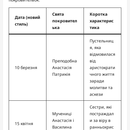
Свята
Коротка
Дата (новий
покровител
характерис
стиль)
ька
тика
Пустельниц
я, яка
відмовилася
Преподобна
від
10 березня
Анастасія
аристократи
Патрикія
чного життя
заради
молитви та
аскези
Сестри, які
Мучениці
постраждал
Анастасія і
и за віру в
15 квітня
Василина
ранньохрис