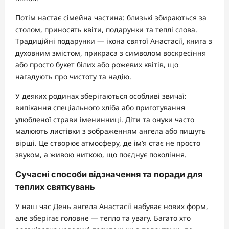
Потім настає сімейна частина: близькі збираються за
столом, приносять квіти, подарунки та теплі слова.
Традиційні подарунки — ікона святої Анастасії, книга з
духовним змістом, прикраса з символом воскресіння
або просто букет білих або рожевих квітів, що
нагадують про чистоту та надію.
У деяких родинах зберігаються особливі звичаї:
випікання спеціального хліба або приготування
улюбленої страви іменинниці. Діти та онуки часто
малюють листівки з зображенням ангела або пишуть
вірші. Це створює атмосферу, де ім’я стає не просто
звуком, а живою ниткою, що поєднує покоління.
Сучасні способи відзначення та поради для
теплих святкувань
У наш час День ангела Анастасії набуває нових форм,
але зберігає головне — тепло та увагу. Багато хто