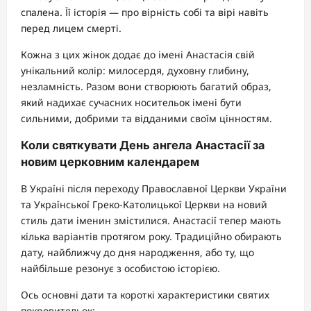
спалена. Її історія — про вірність собі та вірі навіть
перед лицем смерті.
Кожна з цих жінок додає до імені Анастасія свій
унікальний колір: милосердя, духовну глибину,
незламність. Разом вони створюють багатий образ,
який надихає сучасних носительок імені бути
сильними, добрими та відданими своїм цінностям.
Коли святкувати День ангела Анастасії за
новим церковним календарем
В Україні після переходу Православної Церкви України
та Української Греко-Католицької Церкви на новий
стиль дати іменин змістилися. Анастасії тепер мають
кілька варіантів протягом року. Традиційно обирають
дату, найближчу до дня народження, або ту, що
найбільше резонує з особистою історією.
Ось основні дати та короткі характеристики святих
покровительок: