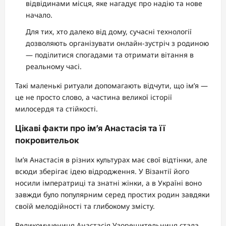
відвідинами місця, яке нагадує про надію та нове
начало.
Для тих, хто далеко від дому, сучасні технології
дозволяють організувати онлайн-зустріч з родиною
— поділитися спогадами та отримати вітання в
реальному часі.
Такі маленькі ритуали допомагають відчути, що ім’я —
це не просто слово, а частина великої історії
милосердя та стійкості.
Цікаві факти про ім’я Анастасія та її
покровительок
Ім’я Анастасія в різних культурах має свої відтінки, але
всюди зберігає ідею відродження. У Візантії його
носили імператриці та знатні жінки, а в Україні воно
завжди було популярним серед простих родин завдяки
своїй мелодійності та глибокому змісту.
Великомучениця Анастасія Узорешительниця стала