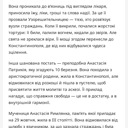
Вона проникала до в’язниць під виглядом лікаря,
приносила їжу, ліки, гроші та слова надії. За це її
прозвали Узорешительницею — тією, хто розв’язує
вузли страждань. Коли її викрили, почалися жорстокі
тортури: її били, палили вогнем, кидали до звірів. Але
свята не зреклася віри. Її мощі згодом перенесли до
Константинополя, де від них відбувалися чудеса
зцілення.
Інша шанована постать — преподобна Анастасія
Патрикія, яку згадують 10 березня. Вона походила з
аристократичної родини, жила в Константинополі, але
відмовилася від розкоші й пішла в пустелю, щоб
присвятити життя молитві та аскезі. Її приклад
нагадує, що справжня свобода — це не в достатку, а в
внутрішній гармонії.
Мучениця Анастасія Римлянка, пам’ять якої припадає
на 29 жовтня, жила в III столітті. Вона відмовилася від
шлюбу з язичником, за що зазнала страждань і була