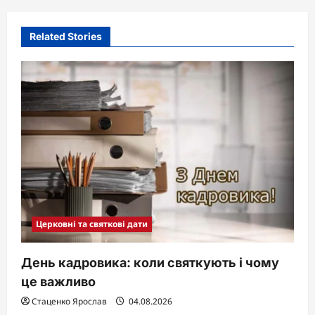
i
Related Stories
g
a
t
i
o
n
Церковні та святкові дати
День кадровика: коли святкують і чому
це важливо
Стаценко Ярослав
04.08.2026