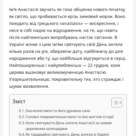
Ім’я Анастасія звучить як тиха обіцянка нового початку,
як світло, що пробивається крізь зимовий морок. Воно
походить від грецького «anastasis» — воскресіння, і
несе в собі надію на відродження, на те, що навіть
після найтемніших випробувань настає світанок. В
Україні жінки з цим ім’ям святкують свій День ангела
кілька разів на рік, обираючи дату, найближчу до дня
народження або ту, що найбільше відгукується в серці.
Найпоширеніша і найулюбленіша — 22 грудня, коли
церква вшановує великомученицю Анастасію
Узорешительницю, покровительку тих, хто страждає і
шукає визволення.
Зміст
Значення імені та його духовна сила
Головні покровительки імені та їхні життєві історії
Коли святкувати День ангела Анастасії за новим
церковним календарем
Як традиційно святкують День ангела в Україні