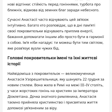
нові відтінки: стійкість перед гоніннями, турбота про
ближніх, відмова від земних благ заради небесного.
Сучасні Анастасії часто відчувають цей зв’язок
інтуїтивно. Багато хто розповідає, що в дні пам’яті
своєї покровительки відчувають приплив енергії,
бажання допомагати іншим або просто бути в гармонії
з собою. Ім’я ніби нагадує: ти можеш бути тим світлом,
яке розв’язує вузли чужих бід.
Головні покровительки імені та їхні життєві
історії
Найвідоміша з покровительок — великомучениця
Анастасія Узорешительниця, яку шанують 22 грудня за
новим стилем. Вона жила в Римі на межі III–IV століть,
у часи жорстоких гонінь на християн за імператора
Діоклетіана. Дочка знатного римлянина, Анастасія
таємно прийняла християнство і присвятила життя
допомозі ув’язненим за віру.