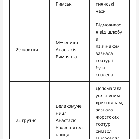
Римські
тиянські
часи
Відмовилас
я від шлюбу
з
Мучениця
язичником,
29 жовтня
Анастасія
зазнала
Римлянка
тортур і
була
спалена
Допомагала
ув’язненим
християнам,
Великомуче
зазнала
ниця
жорстоких
22 грудня
Анастасія
тортур,
Узорешител
символ
ьниця
милосердя