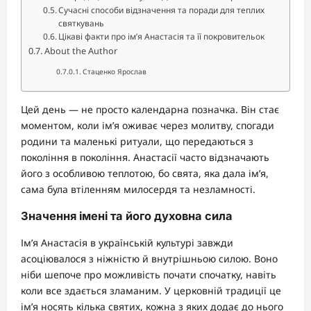
Сучасні способи відзначення та поради для теплих
святкувань
Цікаві факти про ім’я Анастасія та її покровительок
About the Author
Стаценко Ярослав
Цей день — не просто календарна позначка. Він стає
моментом, коли ім’я оживає через молитву, спогади
родини та маленькі ритуали, що передаються з
покоління в покоління. Анастасії часто відзначають
його з особливою теплотою, бо свята, яка дала ім’я,
сама була втіленням милосердя та незламності.
Значення імені та його духовна сила
Ім’я Анастасія в українській культурі завжди
асоціювалося з ніжністю й внутрішньою силою. Воно
ніби шепоче про можливість почати спочатку, навіть
коли все здається зламаним. У церковній традиції це
ім’я носять кілька святих, кожна з яких додає до нього