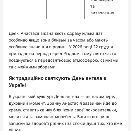
та
визволення
Деякі Анастасії відзначають одразу кілька дат,
особливо якщо вони близькі за часом або мають
особливе значення в родині. У 2026 році 22 грудня
припадає на період перед Різдвом, тому свято часто
поєднується з передсвятковою атмосферою, свічками
та сімейними зборами.
Як традиційно святкують День ангела в
Україні
В українській культурі День ангела — це насамперед
духовний момент. Зранку Анастасія зазвичай йде до
храму, ставить свічку біля ікони своєї покровительки,
молиться та замовляє молебень. Багато хто пише
записки за здоров’я рідних і за спокій душі тих, хто вже
пішов.