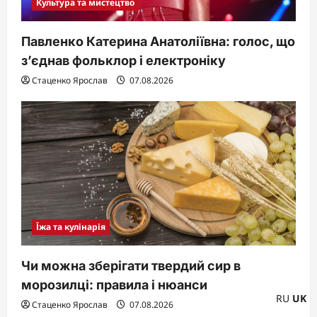
Культура та мистецтво
Павленко Катерина Анатоліївна: голос, що
з’єднав фольклор і електроніку
Стаценко Ярослав
07.08.2026
Їжа та кулінарія
Чи можна зберігати твердий сир в
морозилці: правила і нюанси
RU
UK
Стаценко Ярослав
07.08.2026