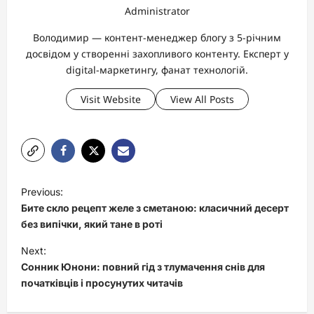
Administrator
Володимир — контент-менеджер блогу з 5-річним
досвідом у створенні захопливого контенту. Експерт у
digital-маркетингу, фанат технологій.
Visit Website
View All Posts
P
Previous:
o
Бите скло рецепт желе з сметаною: класичний десерт
s
без випічки, який тане в роті
t
Next:
Сонник Юнони: повний гід з тлумачення снів для
n
початківців і просунутих читачів
a
v