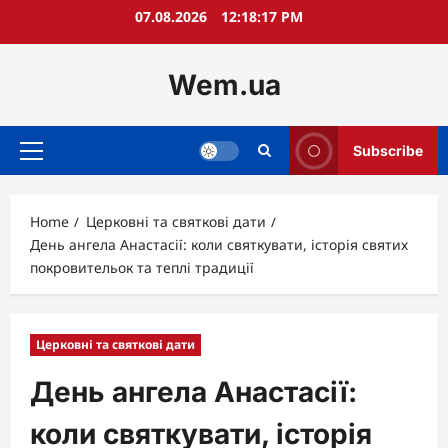
Skip
07.08.2026
12:18:19 PM
to
content
Wem.ua
Subscribe
Primary
Menu
Home
Церковні та святкові дати
День ангела Анастасії: коли святкувати, історія святих
покровительок та теплі традиції
Церковні та святкові дати
День ангела Анастасії:
коли святкувати, історія