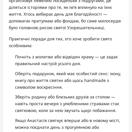
організовує невеликі посиденьки з подругами, де
діляться історіями про те, як ім’я вплинуло на їхнє
життя. Хтось вибирає день для благодійності —
допомагає притулкам або фондам, бо саме милосердя
було головною рисою святої Узорешительниці.
Практичні поради для тих, хто хоче зробити свято
особливим:
Почніть з молитви або відвідин храму — це задає
правильний настрій усього дня.
Оберіть подарунок, який має особистий сенс: ікону,
книгу про життя святих або щось handmade з
символом воскресіння.
Зберіть родину або близьких друзів за столом —
навіть проста вечеря з улюбленими стравами стає
святковою, коли за нею звучать щирі побажання.
Якщо Анастасія святкує вперше або в новому місті,
можна поєднати день з прогулянкою або