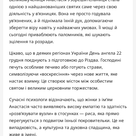
однією з найшанованіших святих саме через свою
діяльність у в’язницях. Вона не просто годувала
ув’язнених, а й піднімала їхній дух, допомагаючи
зберегти віру навіть у найважчих умовах. Її мощі й
сьогодні приваблюють паломників, які шукають
зцілення та розради.
Цікаво, що в деяких регіонах України День ангела 22
грудня поєднують з підготовкою до Різдва. Господині
печуть особливе печиво або готують страви,
символізуючи «воскресіння» через нове життя, яке
настає взимку. Це створює місток між особистим
святом і великим церковним торжеством.
Сучасні психологи відзначають, що жінки з ім’ям
Анастасія часто виявляють високу емпатію та здатність
«розв’язувати вузли» в стосунках — риса, яка прямо
перегукується з подвигом їхньої покровительки. Це не
випадковість, а культурна та духовна спадщина, яка
живе в імені.