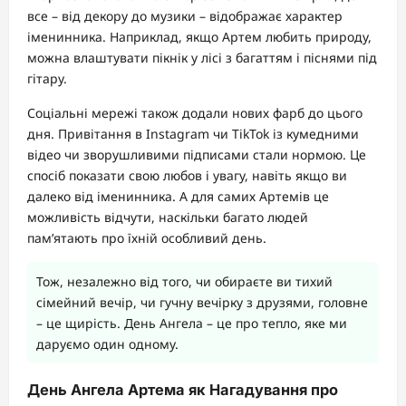
все – від декору до музики – відображає характер
іменинника. Наприклад, якщо Артем любить природу,
можна влаштувати пікнік у лісі з багаттям і піснями під
гітару.
Соціальні мережі також додали нових фарб до цього
дня. Привітання в Instagram чи TikTok із кумедними
відео чи зворушливими підписами стали нормою. Це
спосіб показати свою любов і увагу, навіть якщо ви
далеко від іменинника. А для самих Артемів це
можливість відчути, наскільки багато людей
пам’ятають про їхній особливий день.
Тож, незалежно від того, чи обираєте ви тихий
сімейний вечір, чи гучну вечірку з друзями, головне
– це щирість. День Ангела – це про тепло, яке ми
даруємо один одному.
День Ангела Артема як Нагадування про