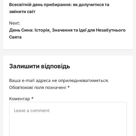
o
Всесвітній день прибирання: як долучитися та
s
змінити світ
t
Next:
День Сина: Історія, Значення та Ідеї для Незабутнього
n
Свята
a
v
i
Залишити відповідь
g
a
Ваша e-mail адреса не оприлюднюватиметься.
t
Обов’язкові поля позначені
*
i
Коментар
*
o
n