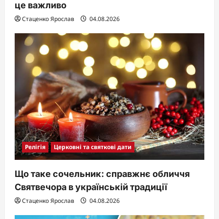
це важливо
Стаценко Ярослав
04.08.2026
Релігія
Церковні та святкові дати
Що таке сочельник: справжнє обличчя
Святвечора в українській традиції
Стаценко Ярослав
04.08.2026