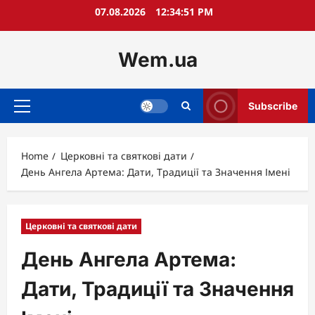
Skip
07.08.2026
12:34:52 PM
to
content
Wem.ua
Subscribe
Primary
Menu
Home
Церковні та святкові дати
День Ангела Артема: Дати, Традиції та Значення Імені
Церковні та святкові дати
День Ангела Артема:
Дати, Традиції та Значення