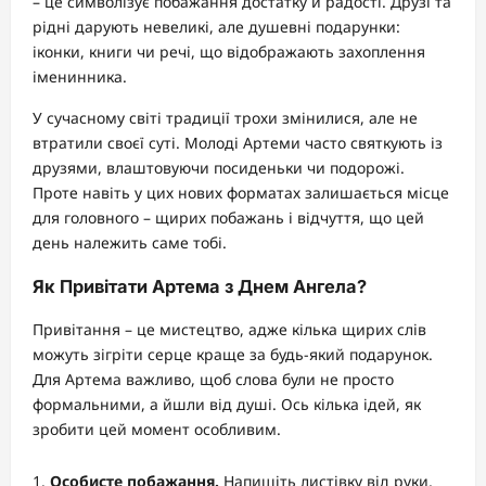
– це символізує побажання достатку й радості. Друзі та
рідні дарують невеликі, але душевні подарунки:
іконки, книги чи речі, що відображають захоплення
іменинника.
У сучасному світі традиції трохи змінилися, але не
втратили своєї суті. Молоді Артеми часто святкують із
друзями, влаштовуючи посиденьки чи подорожі.
Проте навіть у цих нових форматах залишається місце
для головного – щирих побажань і відчуття, що цей
день належить саме тобі.
Як Привітати Артема з Днем Ангела?
Привітання – це мистецтво, адже кілька щирих слів
можуть зігріти серце краще за будь-який подарунок.
Для Артема важливо, щоб слова були не просто
формальними, а йшли від душі. Ось кілька ідей, як
зробити цей момент особливим.
Особисте побажання.
Напишіть листівку від руки,