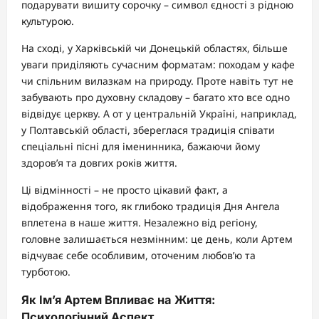
подарувати вишиту сорочку – символ єдності з рідною
культурою.
На сході, у Харківській чи Донецькій областях, більше
уваги приділяють сучасним форматам: походам у кафе
чи спільним вилазкам на природу. Проте навіть тут не
забувають про духовну складову – багато хто все одно
відвідує церкву. А от у центральній Україні, наприклад,
у Полтавській області, збереглася традиція співати
спеціальні пісні для іменинника, бажаючи йому
здоров’я та довгих років життя.
Ці відмінності – не просто цікавий факт, а
відображення того, як глибоко традиція Дня Ангела
вплетена в наше життя. Незалежно від регіону,
головне залишається незмінним: це день, коли Артем
відчуває себе особливим, оточеним любов’ю та
турботою.
Як Ім’я Артем Впливає на Життя:
Психологічний Аспект