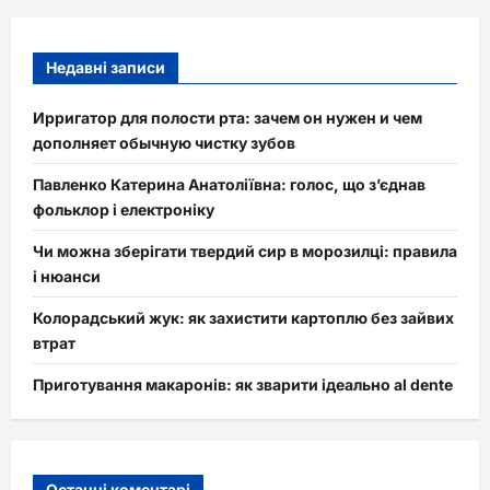
Недавні записи
Ирригатор для полости рта: зачем он нужен и чем
дополняет обычную чистку зубов
Павленко Катерина Анатоліївна: голос, що з’єднав
фольклор і електроніку
Чи можна зберігати твердий сир в морозилці: правила
і нюанси
Колорадський жук: як захистити картоплю без зайвих
втрат
Приготування макаронів: як зварити ідеально al dente
Останні коментарі