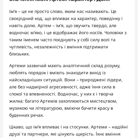
Ім’я – це не просто слово, яким нас називають. Це
своєрідний код, що впливає на характер, поведінку і
навіть долю. Артем – ім’я, що звучить твердо, але
водночас м’яко, і це відображає його носіїв. Чоловіки з
таким іменем часто поєднують у собі силу волі та
чутливість, незалежність і вміння підтримати
близьких.
Артеми зазвичай мають аналітичний склад розуму,
люблять порядок і вміють знаходити вихід із
найскладніших ситуацій. Вони – природжені лідери,
але без надмірної агресивності, адже їхня сила в
спокої та впевненості. Водночас, у них є і творча
жилка: багато Артемів захоплюються мистецтвом,
музикою чи літературою, вміючи бачити красу в
буденних речах.
Цікаво, що ім’я впливає і на стосунки. Артеми – надійні
друзі та партнери, які цінують щирість. Їхнє вміння