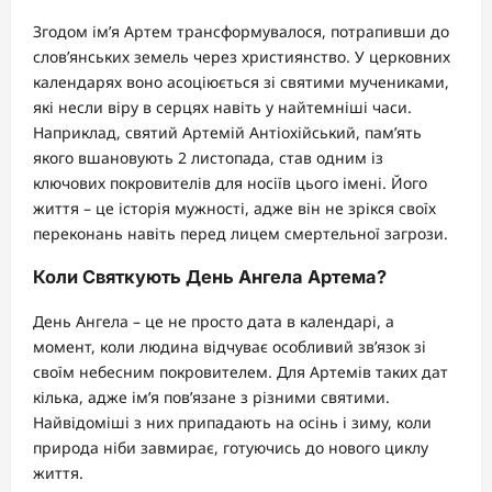
Згодом ім’я Артем трансформувалося, потрапивши до
слов’янських земель через християнство. У церковних
календарях воно асоціюється зі святими мучениками,
які несли віру в серцях навіть у найтемніші часи.
Наприклад, святий Артемій Антіохійський, пам’ять
якого вшановують 2 листопада, став одним із
ключових покровителів для носіїв цього імені. Його
життя – це історія мужності, адже він не зрікся своїх
переконань навіть перед лицем смертельної загрози.
Коли Святкують День Ангела Артема?
День Ангела – це не просто дата в календарі, а
момент, коли людина відчуває особливий зв’язок зі
своїм небесним покровителем. Для Артемів таких дат
кілька, адже ім’я пов’язане з різними святими.
Найвідоміші з них припадають на осінь і зиму, коли
природа ніби завмирає, готуючись до нового циклу
життя.