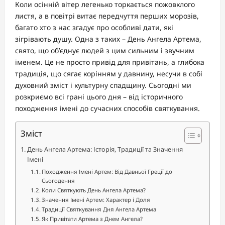
Коли осінній вітер легенько торкається пожовклого
листя, а в повітрі витає передчуття перших морозів,
багато хто з нас згадує про особливі дати, які
зігрівають душу. Одна з таких – День Ангела Артема,
свято, що об’єднує людей з цим сильним і звучним
іменем. Це не просто привід для привітань, а глибока
традиція, що сягає корінням у давнину, несучи в собі
духовний зміст і культурну спадщину. Сьогодні ми
розкриємо всі грані цього дня – від історичного
походження імені до сучасних способів святкування.
Зміст
День Ангела Артема: Історія, Традиції та Значення
Імені
Походження Імені Артем: Від Давньої Греції до
Сьогодення
Коли Святкують День Ангела Артема?
Значення Імені Артем: Характер і Доля
Традиції Святкування Дня Ангела Артема
Як Привітати Артема з Днем Ангела?