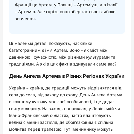
Франції це Артем, у Польщі – Артеміуш, а в Італії
– Артеміо. Але скрізь воно зберігає своє глибоке
значення.
Ці маленькі деталі показують, наскільки
багатогранним є ім’я Артем. Воно – як міст між
давниною і сучасністю, між різними культурами та
традиціями. А які з цих фактів здивували саме вас?
День Ангела Артема в Різних Регіонах України
Україна – країна, де традиції можуть відрізнятися від
села до села, від заходу до сходу. День Ангела Артема
в кожному куточку має свої особливості, і це додає
святу колориту. На заході, наприклад, у Львівській чи
Івано-Франківській областях, часто влаштовують
великі сімейні застілля, де обов’язковим є спільна
молитва перед трапезою. Тут імениннику можуть