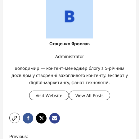
Стаценко Ярослав
Administrator
Володимир — контент-менеджер блогу з 5-річним
досвідом у створенні захопливого контенту. Експерт у
digital-маркетингу, фанат технологій.
Visit Website
View All Posts
P
Previous: