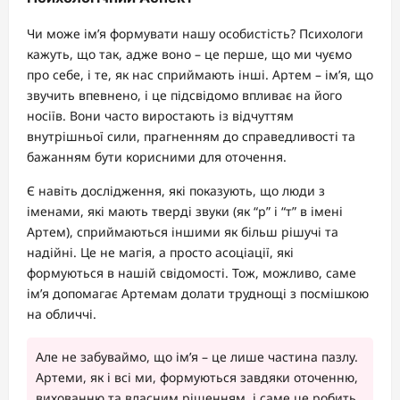
Чи може ім’я формувати нашу особистість? Психологи
кажуть, що так, адже воно – це перше, що ми чуємо
про себе, і те, як нас сприймають інші. Артем – ім’я, що
звучить впевнено, і це підсвідомо впливає на його
носіїв. Вони часто виростають із відчуттям
внутрішньої сили, прагненням до справедливості та
бажанням бути корисними для оточення.
Є навіть дослідження, які показують, що люди з
іменами, які мають тверді звуки (як “р” і “т” в імені
Артем), сприймаються іншими як більш рішучі та
надійні. Це не магія, а просто асоціації, які
формуються в нашій свідомості. Тож, можливо, саме
ім’я допомагає Артемам долати труднощі з посмішкою
на обличчі.
Але не забуваймо, що ім’я – це лише частина пазлу.
Артеми, як і всі ми, формуються завдяки оточенню,
вихованню та власним рішенням, і саме це робить