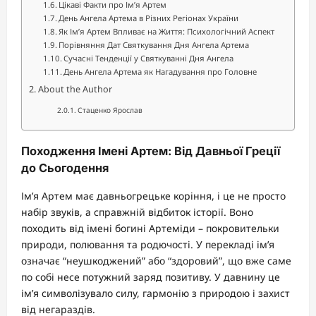
Цікаві Факти про Ім’я Артем
День Ангела Артема в Різних Регіонах України
Як Ім’я Артем Впливає на Життя: Психологічний Аспект
Порівняння Дат Святкування Дня Ангела Артема
Сучасні Тенденції у Святкуванні Дня Ангела
День Ангела Артема як Нагадування про Головне
About the Author
Стаценко Ярослав
Походження Імені Артем: Від Давньої Греції
до Сьогодення
Ім’я Артем має давньогрецьке коріння, і це не просто
набір звуків, а справжній відбиток історії. Воно
походить від імені богині Артеміди – покровительки
природи, полювання та родючості. У перекладі ім’я
означає “неушкоджений” або “здоровий”, що вже саме
по собі несе потужний заряд позитиву. У давнину це
ім’я символізувало силу, гармонію з природою і захист
від негараздів.