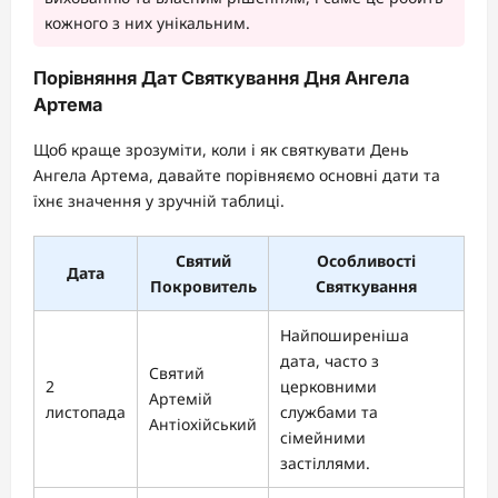
кожного з них унікальним.
Порівняння Дат Святкування Дня Ангела
Артема
Щоб краще зрозуміти, коли і як святкувати День
Ангела Артема, давайте порівняємо основні дати та
їхнє значення у зручній таблиці.
Святий
Особливості
Дата
Покровитель
Святкування
Найпоширеніша
дата, часто з
Святий
2
церковними
Артемій
листопада
службами та
Антіохійський
сімейними
застіллями.