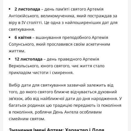
2 листопада
– день пам’яті святого Артемія
Антіохійського, великомученика, який постраждав за
віру в IV столітті. Це одна з найпоширеніших дат для
святкування.
6 квітня
– вшанування преподобного Артемія
Солунського, який прославився своїм аскетичним
життям.
12 листопада
– день праведного Артемія
Веркольського, юного святого, чиє життя стало
прикладом чистоти і смирення.
Вибір дати для святкування зазвичай залежить від
того, до якого святого ближче відчувається духовний
зв’язок, або від найближчої дати до дня народження. У
багатьох родинах цю традицію передають із покоління
в покоління, роблячи День Ангела особливим
сімейним святом.
Значення Імені Артем: Характер і Доля