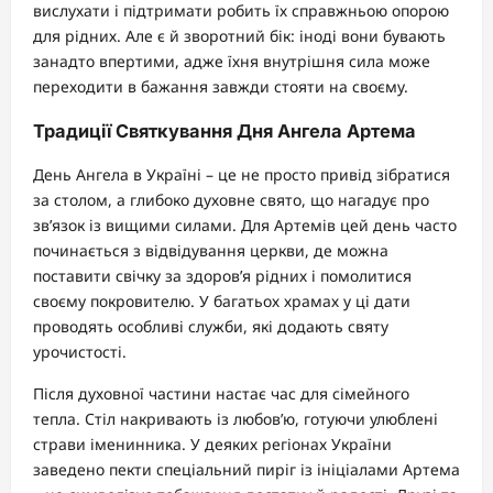
вислухати і підтримати робить їх справжньою опорою
для рідних. Але є й зворотний бік: іноді вони бувають
занадто впертими, адже їхня внутрішня сила може
переходити в бажання завжди стояти на своєму.
Традиції Святкування Дня Ангела Артема
День Ангела в Україні – це не просто привід зібратися
за столом, а глибоко духовне свято, що нагадує про
зв’язок із вищими силами. Для Артемів цей день часто
починається з відвідування церкви, де можна
поставити свічку за здоров’я рідних і помолитися
своєму покровителю. У багатьох храмах у ці дати
проводять особливі служби, які додають святу
урочистості.
Після духовної частини настає час для сімейного
тепла. Стіл накривають із любов’ю, готуючи улюблені
страви іменинника. У деяких регіонах України
заведено пекти спеціальний пиріг із ініціалами Артема