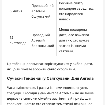
Весняне свято,
Преподобний
популярне серед тих,
6 квітня
Артемій
хто народився
Солунський
навесні.
Менш поширена
Праведний
дата, але важлива
12
Артемій
для тих, хто шукає
листопада
Веркольський
зв’язок із юними
святими.
Ця таблиця допомагає зорієнтуватися у виборі дати,
якщо ви хочете зробити свято особливим.
Сучасні Тенденції у Святкуванні Дня Ангела
Часи змінюються, і разом із ними еволюціонують
традиції. Сьогодні День Ангела Артема – це не лише
церковне свято чи сімейне застілля, а й привід для
творчості. Багато хто створює тематичні вечірки, де