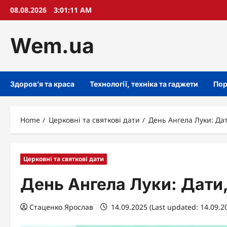
Skip
08.08.2026
3:01:12 AM
to
content
Wem.ua
Здоров’я та краса
Технології, техніка та гаджети
Пор
Home
Церковні та святкові дати
День Ангела Луки: Дат
Церковні та святкові дати
День Ангела Луки: Дати, 
Стаценко Ярослав
14.09.2025 (Last updated: 14.09.2