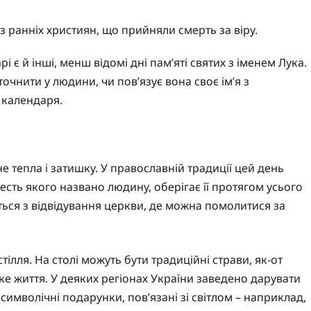
з ранніх християн, що прийняли смерть за віру.
 є й інші, менш відомі дні пам’яті святих з іменем Лука.
очнити у людини, чи пов’язує вона своє ім’я з
 календаря.
е тепла і затишку. У православній традиції цей день
сть якого названо людину, оберігає її протягом усього
ться з відвідування церкви, де можна помолитися за
тілля. На столі можуть бути традиційні страви, як-от
е життя. У деяких регіонах України заведено дарувати
символічні подарунки, пов’язані зі світлом – наприклад,