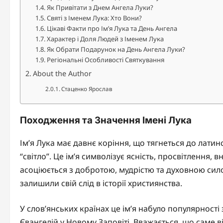
Як Привітати з Днем Ангела Луки?
Святі з Іменем Лука: Хто Вони?
Цікаві Факти про Ім’я Лука та День Ангела
Характер і Доля Людей з Іменем Лука
Як Обрати Подарунок на День Ангела Луки?
Регіональні Особливості Святкування
About the Author
Стаценко Ярослав
Походження та Значення Імені Лука
Ім’я Лука має давнє коріння, що тягнеться до латин
“світло”. Це ім’я символізує ясність, просвітлення,
асоціюється з добротою, мудрістю та духовною сило
залишили свій слід в історії християнства.
У слов’янських країнах це ім’я набуло популярності
Євангелій у Новому Заповіті. Вважається, що саме 