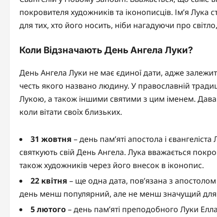
покровителя художників та іконописців. Ім’я Лука 
для тих, хто його носить, ніби нагадуючи про світло,
Коли Відзначають День Ангела Луки?
День Ангела Луки не має єдиної дати, адже залежит
честь якого названо людину. У православній традиці
Лукою, а також іншими святими з цим іменем. Давай
коли вітати своїх близьких.
31 жовтня
– день пам’яті апостола і євангеліста 
святкують свій День Ангела. Лука вважається покров
також художників через його внесок в іконопис.
22 квітня
– ще одна дата, пов’язана з апостоло
день менш популярний, але не менш значущий для т
5 лютого
– день пам’яті преподобного Луки Елла