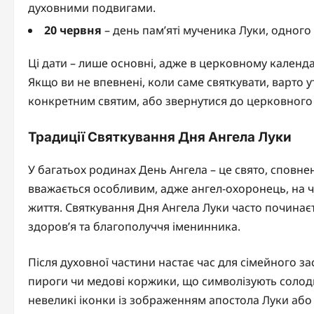
духовними подвигами.
20 червня
– день пам’яті мученика Луки, одного 
Ці дати – лише основні, адже в церковному календарі
Якщо ви не впевнені, коли саме святкувати, варто ут
конкретним святим, або звернутися до церковного
Традиції Святкування Дня Ангела Луки
У багатьох родинах День Ангела – це свято, сповнен
вважається особливим, адже ангел-охоронець, на че
життя. Святкування Дня Ангела Луки часто починає
здоров’я та благополуччя іменинника.
Після духовної частини настає час для сімейного зас
пироги чи медові коржики, що символізують солодк
невеликі іконки із зображенням апостола Луки або 