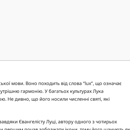
ської мови. Воно походить від слова “lux”, що означає
 внутрішню гармонію. У багатьох культурах Лука
ю. Не дивно, що його носили численні святі, які
 завдяки Євангелісту Луці, автору одного з чотирьох
він першим почав зображати ікони, тому його шанують я