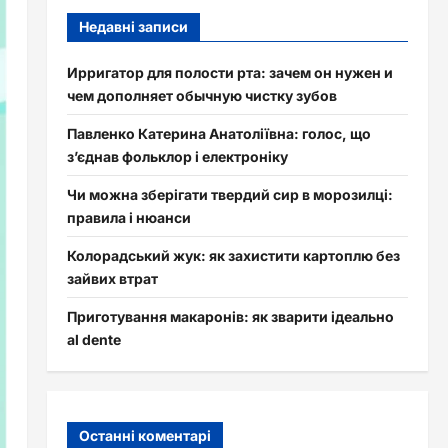
Недавні записи
Ирригатор для полости рта: зачем он нужен и
чем дополняет обычную чистку зубов
Павленко Катерина Анатоліївна: голос, що
з’єднав фольклор і електроніку
Чи можна зберігати твердий сир в морозилці:
правила і нюанси
Колорадський жук: як захистити картоплю без
зайвих втрат
Приготування макаронів: як зварити ідеально
al dente
Останні коментарі