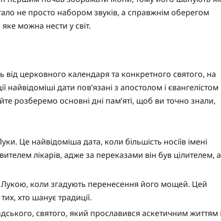
стало не просто набором звуків, а справжнім оберегом
 яке можна нести у світ.
ь від церковного календаря та конкретного святого, на
ї найвідоміші дати пов’язані з апостолом і євангелістом
те розберемо основні дні пам’яті, щоб ви точно знали,
Луки. Це найвідоміша дата, коли більшість носіїв імені
ителем лікарів, адже за переказами він був цілителем, а
м Лукою, коли згадують перенесення його мощей. Цей
их, хто шанує традиції.
дського, святого, який прославився аскетичним життям 