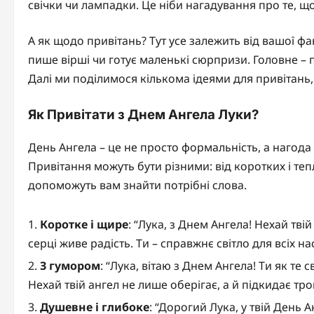
свічки чи лампадки. Це ніби нагадування про те, що 
А як щодо привітань? Тут усе залежить від вашої фант
пише вірші чи готує маленькі сюрпризи. Головне – п
Далі ми поділимося кількома ідеями для привітань,
Як Привітати з Днем Ангела Луки?
День Ангела – це не просто формальність, а нагода
Привітання можуть бути різними: від коротких і тепл
допоможуть вам знайти потрібні слова.
Коротке і щире
: “Лука, з Днем Ангела! Нехай тв
серці живе радість. Ти – справжнє світло для всіх нас
З гумором
: “Лука, вітаю з Днем Ангела! Ти як те 
Нехай твій ангел не лише оберігає, а й підкидає тр
Душевне і глибоке
: “Дорогий Лука, у твій День 