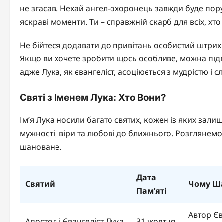
не згасав. Нехай ангел-охоронець завжди буде пору
яскраві моменти. Ти – справжній скарб для всіх, хто 
Не бійтеся додавати до привітань особистий штрих
Якщо ви хочете зробити щось особливе, можна підг
адже Лука, як євангеліст, асоціюється з мудрістю і с
Святі з Іменем Лука: Хто Вони?
Ім’я Лука носили багато святих, кожен із яких залиши
мужності, віри та любові до ближнього. Розглянемо 
шановане.
Дата
Святий
Чому Ш
Пам’яті
Автор Єв
Апостол і Євангеліст Лука
31 жовтня