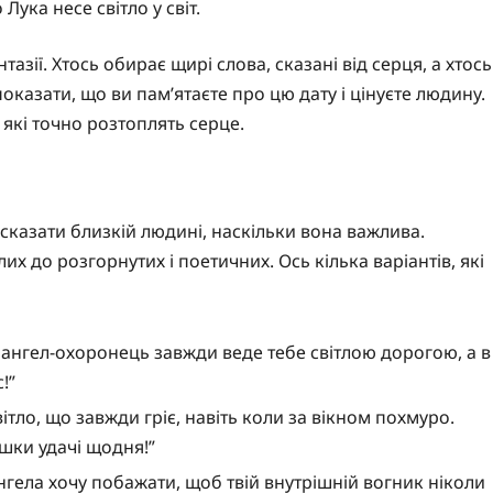
Лука несе світло у світ.
азії. Хтось обирає щирі слова, сказані від серця, а хтось
оказати, що ви пам’ятаєте про цю дату і цінуєте людину.
 які точно розтоплять серце.
 сказати близкій людині, наскільки вона важлива.
их до розгорнутих і поетичних. Ось кілька варіантів, які
ій ангел-охоронець завжди веде тебе світлою дорогою, а в
!”
світло, що завжди гріє, навіть коли за вікном похмуро.
ошки удачі щодня!”
Ангела хочу побажати, щоб твій внутрішній вогник ніколи