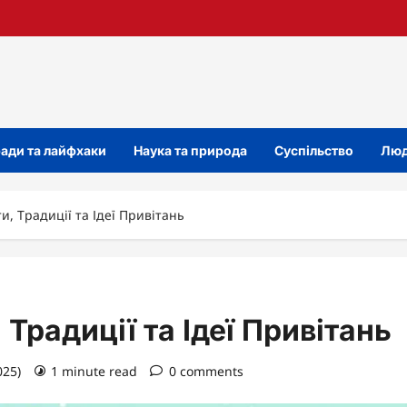
ади та лайфхаки
Наука та природа
Суспільство
Люд
и, Традиції та Ідеї Привітань
Традиції та Ідеї Привітань
025)
1 minute read
0 comments