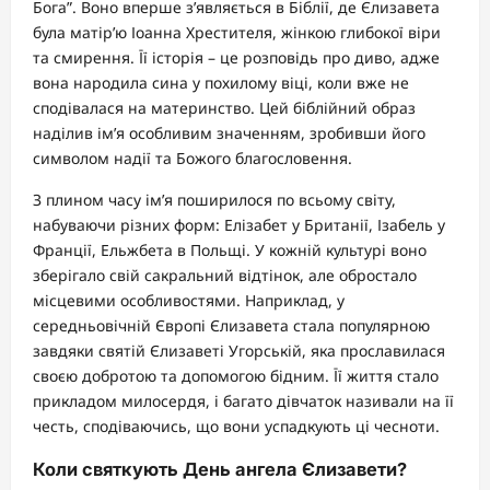
Бога”. Воно вперше з’являється в Біблії, де Єлизавета
була матір’ю Іоанна Хрестителя, жінкою глибокої віри
та смирення. Її історія – це розповідь про диво, адже
вона народила сина у похилому віці, коли вже не
сподівалася на материнство. Цей біблійний образ
наділив ім’я особливим значенням, зробивши його
символом надії та Божого благословення.
З плином часу ім’я поширилося по всьому світу,
набуваючи різних форм: Елізабет у Британії, Ізабель у
Франції, Ельжбета в Польщі. У кожній культурі воно
зберігало свій сакральний відтінок, але обростало
місцевими особливостями. Наприклад, у
середньовічній Європі Єлизавета стала популярною
завдяки святій Єлизаветі Угорській, яка прославилася
своєю добротою та допомогою бідним. Її життя стало
прикладом милосердя, і багато дівчаток називали на її
честь, сподіваючись, що вони успадкують ці чесноти.
Коли святкують День ангела Єлизавети?