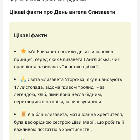
Цікаві факти про День ангела Єлизавети
Цікаві факти
Ім’я Єлизавета носили десятки королев і
принцес, серед яких Єлизавета І Англійська, чиє
правління називають “золотою добою”.
Свята Єлизавета Угорська, яку вшановують
17 листопада, відома “дивом троянд” – за
легендою, хліб, який вона несла бідним,
перетворився на квіти, коли її зупинили.
У Біблії Єлизавета, мати Іоанна Хрестителя,
була двоюрідною сестрою Діви Марії, що робить її
важливою постаттю в християнстві.