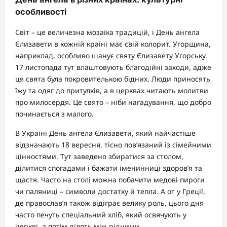
особливості
Світ – це величезна мозаїка традицій, і День ангела
Єлизавети в кожній країні має свій колорит. Угорщина,
наприклад, особливо шанує святу Єлизавету Угорську.
17 листопада тут влаштовують благодійні заходи, адже
ця свята була покровителькою бідних. Люди приносять
їжу та одяг до притулків, а в церквах читають молитви
про милосердя. Це свято – ніби нагадування, що добро
починається з малого.
В Україні День ангела Єлизавети, який найчастіше
відзначають 18 вересня, тісно пов’язаний із сімейними
цінностями. Тут заведено збиратися за столом,
ділитися спогадами і бажати іменинниці здоров’я та
щастя. Часто на столі можна побачити медові пироги
чи паляниці – символи достатку й тепла. А от у Греції,
де православ’я також відіграє велику роль, цього дня
часто печуть спеціальний хліб, який освячують у
церкві, а потім ділять між рідними.