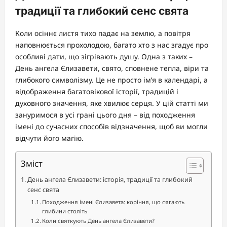
традиції та глибокий сенс свята
Коли осіннє листя тихо падає на землю, а повітря
наповнюється прохолодою, багато хто з нас згадує про
особливі дати, що зігрівають душу. Одна з таких –
День ангела Єлизавети, свято, сповнене тепла, віри та
глибокого символізму. Це не просто ім’я в календарі, а
відображення багатовікової історії, традицій і
духовного значення, яке хвилює серця. У цій статті ми
зануримося в усі грані цього дня – від походження
імені до сучасних способів відзначення, щоб ви могли
відчути його магію.
Зміст
День ангела Єлизавети: історія, традиції та глибокий
сенс свята
Походження імені Єлизавета: коріння, що сягають
глибини століть
Коли святкують День ангела Єлизавети?