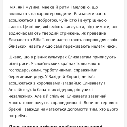
Ім’я, як і музика, має свій ритм і мелодію, що
впливають на характер людини. Єлизавети часто
асоціюються з добротою, чуйністю і внутрішньою
силою. Це жінки, які вміють вислухати, підтримати, але
водночас мають твердий стрижень. Як праведна
Єлизавета з Біблії, вони часто стають опорою для своїх
близьких, навіть якщо самі переживають нелегкі часи.
Цікаво, що в різних культурах Єлизаветам приписують
різні риси. У слов’янських країнах їх вважають
господарськими, турботливими, справжніми
берегинями роду. У Західній Європі, де ім’я
асоціюється з королевами (згадаймо Єлизавету І
Англійську), їх бачать як лідерок, рішучих і
незалежних. Але є й спільне: Єлизавети зазвичай
мають тонке почуття справедливості. Вони не терплять
брехні і завжди намагаються допомогти тим, хто цього
потребує.
День ангела в різних країнах: культурні