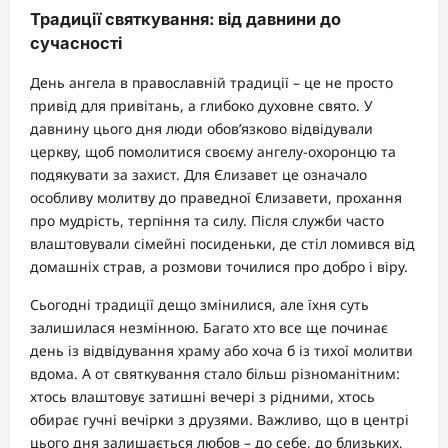
Традиції святкування: від давнини до
сучасності
День ангела в православній традиції – це не просто
привід для привітань, а глибоко духовне свято. У
давнину цього дня люди обов’язково відвідували
церкву, щоб помолитися своєму ангелу-охоронцю та
подякувати за захист. Для Єлизавет це означало
особливу молитву до праведної Єлизавети, прохання
про мудрість, терпіння та силу. Після служби часто
влаштовували сімейні посиденьки, де стіл ломився від
домашніх страв, а розмови точилися про добро і віру.
Сьогодні традиції дещо змінилися, але їхня суть
залишилася незмінною. Багато хто все ще починає
день із відвідування храму або хоча б із тихої молитви
вдома. А от святкування стало більш різноманітним:
хтось влаштовує затишні вечері з рідними, хтось
обирає гучні вечірки з друзями. Важливо, що в центрі
цього дня залишається любов – до себе, до близьких,