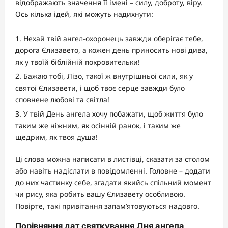
відображають значення її імені – силу, доброту, віру.
Ось кілька ідей, які можуть надихнути:
Нехай твій ангел-охоронець завжди оберігає тебе,
дорога Єлизавето, а кожен день приносить нові дива,
як у твоїй біблійній покровительки!
Бажаю тобі, Лізо, такої ж внутрішньої сили, як у
святої Єлизавети, і щоб твоє серце завжди було
сповнене любові та світла!
У твій День ангела хочу побажати, щоб життя було
таким же ніжним, як осінній ранок, і таким же
щедрим, як твоя душа!
Ці слова можна написати в листівці, сказати за столом
або навіть надіслати в повідомленні. Головне – додати
до них частинку себе, згадати якийсь спільний момент
чи рису, яка робить вашу Єлизавету особливою.
Повірте, такі привітання запам’ятовуються надовго.
Порівняння дат святкування Дня ангела