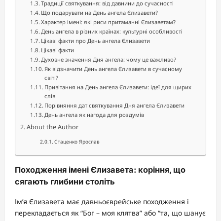
Традиції святкування: від давнини до сучасності
Що подарувати на День ангела Єлизавети?
Характер імені: які риси притаманні Єлизаветам?
День ангела в різних країнах: культурні особливості
Цікаві факти про День ангела Єлизавети
Цікаві факти
Духовне значення Дня ангела: чому це важливо?
Як відзначити День ангела Єлизавети в сучасному
світі?
Привітання на День ангела Єлизавети: ідеї для щирих
слів
Порівняння дат святкування Дня ангела Єлизавети
День ангела як нагода для роздумів
About the Author
Стаценко Ярослав
Походження імені Єлизавета: коріння, що
сягають глибини століть
Ім’я Єлизавета має давньоєврейське походження і
перекладається як “Бог – моя клятва” або “та, що шанує