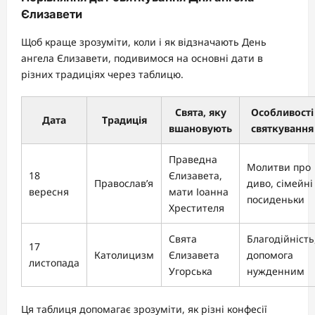
Єлизавети
Щоб краще зрозуміти, коли і як відзначають День
ангела Єлизавети, подивимося на основні дати в
різних традиціях через таблицю.
Свята, яку
Особливості
Дата
Традиція
вшановують
святкування
Праведна
Молитви про
18
Єлизавета,
Православ’я
диво, сімейні
вересня
мати Іоанна
посиденьки
Хрестителя
Свята
Благодійність
17
Католицизм
Єлизавета
допомога
листопада
Угорська
нужденним
Ця таблиця допомагає зрозуміти, як різні конфесії