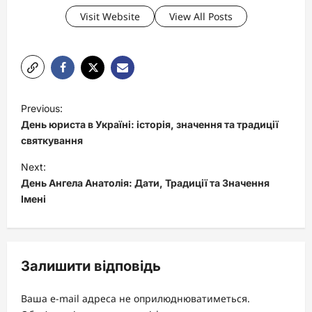
Visit Website
View All Posts
P
Previous:
o
День юриста в Україні: історія, значення та традиції
s
святкування
t
Next:
День Ангела Анатолія: Дати, Традиції та Значення
n
Імені
a
v
i
Залишити відповідь
g
a
Ваша e-mail адреса не оприлюднюватиметься.