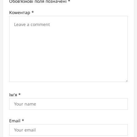
t
Обов’язкові поля позначені
*
i
Коментар
*
o
n
Ім'я
*
Email
*