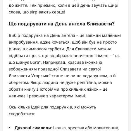
до життя. І як приємно, коли в цей день звучать щирі
слова, що зігрівають серце!
Що подарувати на День ангела Єлизавети?
Вибір подарунка на День ангела – це завжди маленьке
випробування, адже хочеться, щоб він був не просто
річчю, а символом турботи. Для Єлизавети можна
підібрати щось, що відображає значення її імені – “та,
що шанує Бога”. Наприклад, красива іконка із
зображенням праведної Єлизавети чи святої
Єлизавети Угорської стане не лише подарунком, а й
оберегом. Якщо людина не дуже релігійна, можна
обрати книгу з історіями про сильних жінок – це
надихає і резонує з характером імені.
Ось кілька ідей для подарунків, які можуть
сподобатися:
Духовні символи
: іконка, хрестик або молитовник,