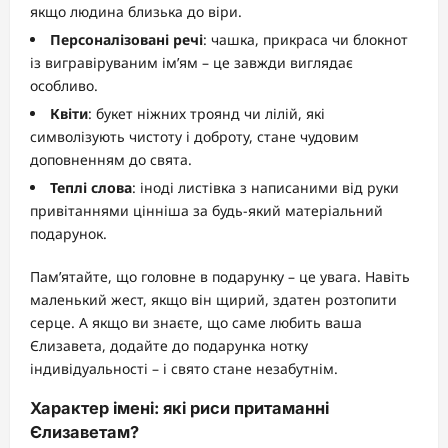
якщо людина близька до віри.
Персоналізовані речі
: чашка, прикраса чи блокнот
із вигравіруваним ім’ям – це завжди виглядає
особливо.
Квіти
: букет ніжних троянд чи лілій, які
символізують чистоту і доброту, стане чудовим
доповненням до свята.
Теплі слова
: іноді листівка з написаними від руки
привітаннями цінніша за будь-який матеріальний
подарунок.
Пам’ятайте, що головне в подарунку – це увага. Навіть
маленький жест, якщо він щирий, здатен розтопити
серце. А якщо ви знаєте, що саме любить ваша
Єлизавета, додайте до подарунка нотку
індивідуальності – і свято стане незабутнім.
Характер імені: які риси притаманні
Єлизаветам?