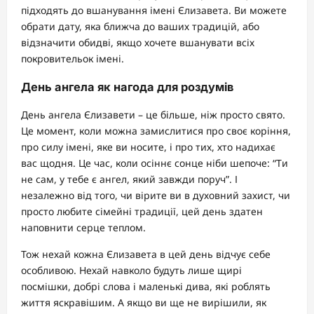
підходять до вшанування імені Єлизавета. Ви можете
обрати дату, яка ближча до ваших традицій, або
відзначити обидві, якщо хочете вшанувати всіх
покровительок імені.
День ангела як нагода для роздумів
День ангела Єлизавети – це більше, ніж просто свято.
Це момент, коли можна замислитися про своє коріння,
про силу імені, яке ви носите, і про тих, хто надихає
вас щодня. Це час, коли осіннє сонце ніби шепоче: “Ти
не сам, у тебе є ангел, який завжди поруч”. І
незалежно від того, чи вірите ви в духовний захист, чи
просто любите сімейні традиції, цей день здатен
наповнити серце теплом.
Тож нехай кожна Єлизавета в цей день відчує себе
особливою. Нехай навколо будуть лише щирі
посмішки, добрі слова і маленькі дива, які роблять
життя яскравішим. А якщо ви ще не вирішили, як