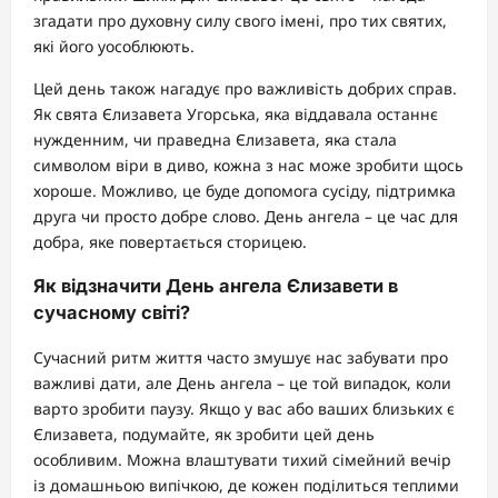
згадати про духовну силу свого імені, про тих святих,
які його уособлюють.
Цей день також нагадує про важливість добрих справ.
Як свята Єлизавета Угорська, яка віддавала останнє
нужденним, чи праведна Єлизавета, яка стала
символом віри в диво, кожна з нас може зробити щось
хороше. Можливо, це буде допомога сусіду, підтримка
друга чи просто добре слово. День ангела – це час для
добра, яке повертається сторицею.
Як відзначити День ангела Єлизавети в
сучасному світі?
Сучасний ритм життя часто змушує нас забувати про
важливі дати, але День ангела – це той випадок, коли
варто зробити паузу. Якщо у вас або ваших близьких є
Єлизавета, подумайте, як зробити цей день
особливим. Можна влаштувати тихий сімейний вечір
із домашньою випічкою, де кожен поділиться теплими