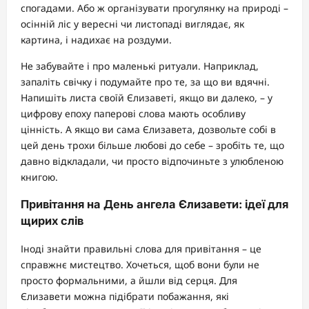
спогадами. Або ж організувати прогулянку на природі –
осінній ліс у вересні чи листопаді виглядає, як
картина, і надихає на роздуми.
Не забувайте і про маленькі ритуали. Наприклад,
запаліть свічку і подумайте про те, за що ви вдячні.
Напишіть листа своїй Єлизаветі, якщо ви далеко, – у
цифрову епоху паперові слова мають особливу
цінність. А якщо ви сама Єлизавета, дозвольте собі в
цей день трохи більше любові до себе – зробіть те, що
давно відкладали, чи просто відпочиньте з улюбленою
книгою.
Привітання на День ангела Єлизавети: ідеї для
щирих слів
Іноді знайти правильні слова для привітання – це
справжнє мистецтво. Хочеться, щоб вони були не
просто формальними, а йшли від серця. Для
Єлизавети можна підібрати побажання, які