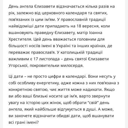
День ангела Єлизавети відзначається кілька разів на
рік, залежно від церковного календаря та святих,
пов’язаних із цим ім’ям. У православній традиції
найвідоміші дати припадають на 18 вересня, коли
вшановують праведну Єлизавету, матір Іоанна
Хрестителя. Цей день вважається головним для
більшості носіїв імені в Україні та інших країнах, де
переважає православ’я. У католицькій традиції
важливим є 17 листопада – день святої Єлизавети
Угорської, покровительки милосердя.
Ці дати – не просто цифри в календарі. Вони несуть у
собі особливу енергетику, адже кожна з них пов’язана з
конкретною святою, чиє життя може надихати. Якщо
ви або ваші близькі носите це ім’я, варто звернути
увагу на історію цих жінок, щоб обрати “свій” день
ангела, який найбільше відгукується в душі. А може,
ви захочете відзначити обидві дати, щоб вшанувати
всі грані імені?