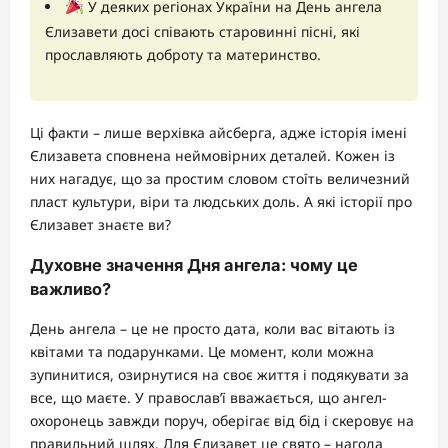
У деяких регіонах України на День ангела
Єлизавети досі співають старовинні пісні, які
прославляють доброту та материнство.
Ці факти – лише верхівка айсберга, адже історія імені
Єлизавета сповнена неймовірних деталей. Кожен із
них нагадує, що за простим словом стоїть величезний
пласт культури, віри та людських доль. А які історії про
Єлизавет знаєте ви?
Духовне значення Дня ангела: чому це
важливо?
День ангела – це не просто дата, коли вас вітають із
квітами та подарунками. Це момент, коли можна
зупинитися, озирнутися на своє життя і подякувати за
все, що маєте. У православ’ї вважається, що ангел-
охоронець завжди поруч, оберігає від бід і скеровує на
правильний шлях. Для Єлизавет це свято – нагода