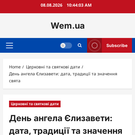
Skip
08.08.2026
10:44:04 AM
to
content
Wem.ua
Subscribe
Primary
Menu
Home
Церковні та святкові дати
День ангела Єлизавети: дата, традиції та значення
свята
Церковні та святкові дати
День ангела Єлизавети:
дата, традиції та значення