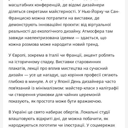
масштабних конференцій, де відомі дизайнери
діляться секретами майстерності. У Нью-Йорку чи Сан-
Франциско можна потрапити на виставки, де
демонструють інноваційні проєкти: від віртуальної
реальності до екологічного дизайну. Атмосфера там
завжди наелектризована ідеями — здається, що
кожна розмова може народити новий тренд.
У Європі, зокрема в Італії чи Франції, акцент роблять
на історичному спадку. Виставки старовинних
плакатів, лекції про вплив мистецтва на сучасний
дизайн — усе це нагадує, що коріння професії сягають
глибоко в минуле. А от у Японії День дизайнера часто
пов’язаний із мінімалізмом: майстер-класи з каліграфії
чи створення упаковки для чайних церемоній
показують, як простота може бути вражаючою.
В Україні це свято набирає обертів. Локальні студії
влаштовують відкриті дні, де можна побачити, як
народжуються логотипи чи ілюстрації. У соцмережах