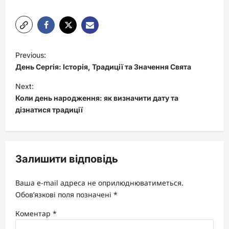
P
Previous:
o
День Сергія: Історія, Традиції та Значення Свята
s
Next:
t
Коли день народження: як визначити дату та
дізнатися традиції
n
a
v
Залишити відповідь
i
g
Ваша e-mail адреса не оприлюднюватиметься.
a
Обов’язкові поля позначені
*
t
Коментар
*
i