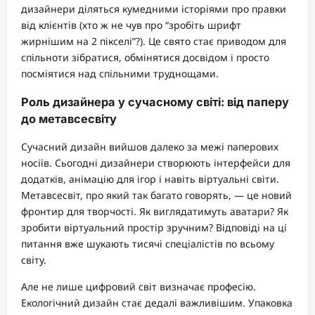
дизайнери діляться кумедними історіями про правки
від клієнтів (хто ж не чув про “зробіть шрифт
жирнішим на 2 пікселі”?). Це свято стає приводом для
спільноти зібратися, обмінятися досвідом і просто
посміятися над спільними труднощами.
Роль дизайнера у сучасному світі: від паперу
до метавсесвіту
Сучасний дизайн вийшов далеко за межі паперових
носіїв. Сьогодні дизайнери створюють інтерфейси для
додатків, анімацію для ігор і навіть віртуальні світи.
Метавсесвіт, про який так багато говорять, — це новий
фронтир для творчості. Як виглядатимуть аватари? Як
зробити віртуальний простір зручним? Відповіді на ці
питання вже шукають тисячі спеціалістів по всьому
світу.
Але не лише цифровий світ визначає професію.
Екологічний дизайн стає дедалі важливішим. Упаковка