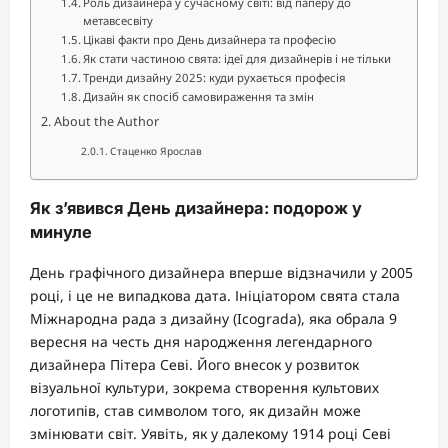
Роль дизайнера у сучасному світі: від паперу до
метавсесвіту
Цікаві факти про День дизайнера та професію
Як стати частиною свята: ідеї для дизайнерів і не тільки
Тренди дизайну 2025: куди рухається професія
Дизайн як спосіб самовираження та змін
About the Author
Стаценко Ярослав
Як з’явився День дизайнера: подорож у
минуле
День графічного дизайнера вперше відзначили у 2005
році, і це не випадкова дата. Ініціатором свята стала
Міжнародна рада з дизайну (Icograda), яка обрала 9
вересня на честь дня народження легендарного
дизайнера Пітера Севі. Його внесок у розвиток
візуальної культури, зокрема створення культових
логотипів, став символом того, як дизайн може
змінювати світ. Уявіть, як у далекому 1914 році Севі