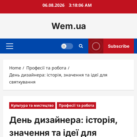
Skip
06.08.2026
3:18:07 AM
to
content
Wem.ua
Subscribe
Primary
Menu
Home
Професії та робота
День дизайнера: історія, значення та ідеї для
святкування
Культура та мистецтво
Професії та робота
День дизайнера: історія,
значення та ідеї для