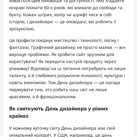
ховається ідея інновацій та доступності. Або згадайте
яскраві плакати 60-х років, які кликали до свободи та
бунту. Кожен штрих, колір чи шрифт несе в собі
історію, і дизайнери — це оповідачі, які роблять її
зрозумілою.
Ця професія поєднує мистецтво і технології, логіку і
фантазію. Графічний дизайнер не просто малює — він
вирішує проблеми. Як зробити сайт зручним для
користувача? Як передати настрій продукту через
упаковку? Відповіді на ці питання потребують не лише
таланту, а й глибокого розуміння психології, культури і
навіть економіки. Тож День дизайнера — це нагода
подякувати тим, хто робить наш світ не лише
красивим, а й функціональним.
Як святкують День дизайнера у різних
країнах
У кожному куточку світу День дизайнера має свій
унікальний колорит. У США, наприклад, це день