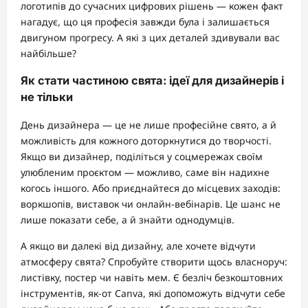
логотипів до сучасних цифрових рішень — кожен факт
нагадує, що ця професія завжди була і залишається
двигуном прогресу. А які з цих деталей здивували вас
найбільше?
Як стати частиною свята: ідеї для дизайнерів і
не тільки
День дизайнера — це не лише професійне свято, а й
можливість для кожного доторкнутися до творчості.
Якщо ви дизайнер, поділіться у соцмережах своїм
улюбленим проєктом — можливо, саме він надихне
когось іншого. Або приєднайтеся до місцевих заходів:
воркшопів, виставок чи онлайн-вебінарів. Це шанс не
лише показати себе, а й знайти однодумців.
А якщо ви далекі від дизайну, але хочете відчути
атмосферу свята? Спробуйте створити щось власноруч:
листівку, постер чи навіть мем. Є безліч безкоштовних
інструментів, як-от Canva, які допоможуть відчути себе