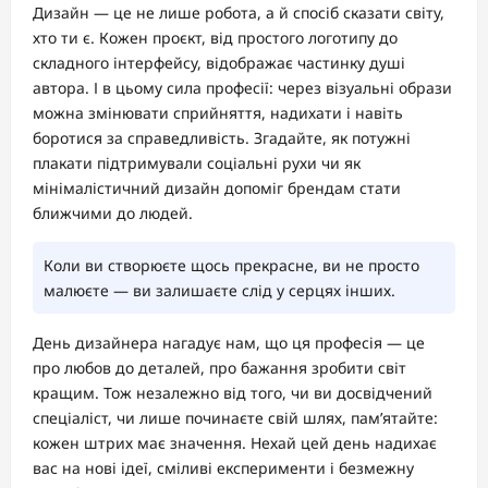
Дизайн — це не лише робота, а й спосіб сказати світу,
хто ти є. Кожен проєкт, від простого логотипу до
складного інтерфейсу, відображає частинку душі
автора. І в цьому сила професії: через візуальні образи
можна змінювати сприйняття, надихати і навіть
боротися за справедливість. Згадайте, як потужні
плакати підтримували соціальні рухи чи як
мінімалістичний дизайн допоміг брендам стати
ближчими до людей.
Коли ви створюєте щось прекрасне, ви не просто
малюєте — ви залишаєте слід у серцях інших.
День дизайнера нагадує нам, що ця професія — це
про любов до деталей, про бажання зробити світ
кращим. Тож незалежно від того, чи ви досвідчений
спеціаліст, чи лише починаєте свій шлях, пам’ятайте:
кожен штрих має значення. Нехай цей день надихає
вас на нові ідеї, сміливі експерименти і безмежну