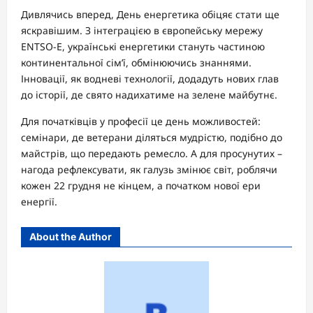
Дивлячись вперед, День енергетика обіцяє стати ще
яскравішим. З інтеграцією в європейську мережу
ENTSO-E, українські енергетики стануть частиною
континентальної сім’ї, обмінюючись знаннями.
Інновації, як водневі технології, додадуть нових глав
до історії, де свято надихатиме на зелене майбутнє.
Для початківців у професії це день можливостей:
семінари, де ветерани діляться мудрістю, подібно до
майстрів, що передають ремесло. А для просунутих –
нагода рефлексувати, як галузь змінює світ, роблячи
кожен 22 грудня не кінцем, а початком нової ери
енергії.
About the Author