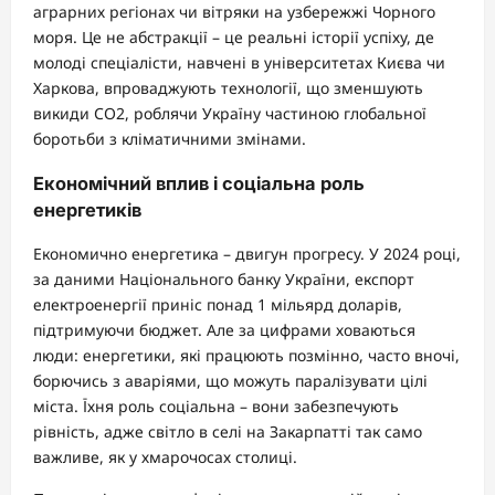
аграрних регіонах чи вітряки на узбережжі Чорного
моря. Це не абстракції – це реальні історії успіху, де
молоді спеціалісти, навчені в університетах Києва чи
Харкова, впроваджують технології, що зменшують
викиди CO2, роблячи Україну частиною глобальної
боротьби з кліматичними змінами.
Економічний вплив і соціальна роль
енергетиків
Економично енергетика – двигун прогресу. У 2024 році,
за даними Національного банку України, експорт
електроенергії приніс понад 1 мільярд доларів,
підтримуючи бюджет. Але за цифрами ховаються
люди: енергетики, які працюють позмінно, часто вночі,
борючись з аваріями, що можуть паралізувати цілі
міста. Їхня роль соціальна – вони забезпечують
рівність, адже світло в селі на Закарпатті так само
важливе, як у хмарочосах столиці.