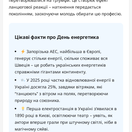
перетворювалися на тріумфи. Це створює ефект
ланцюгової реакції – натхнення передається
поколінням, заохочуючи молодь обирати цю професію.
Цікаві факти про День енергетика
Запорізька АЕС, найбільша в Європі,
генерує стільки енергії, скільки споживає вся
Швеція – це робить українських енергетиків
справжніми гігантами континенту.
У 2025 році частка відновлюваної енергії в
Україні досягла 25%, завдяки вітрякам, які
“танцюють” з вітром на полях, перетворюючи
природу на союзника.
Перша електростанція в Україні з’явилася в
1890 році в Києві, освітлюючи театр – уявіть, як
актори вперше грали при штучному світлі, ніби в
магічному сяйві.