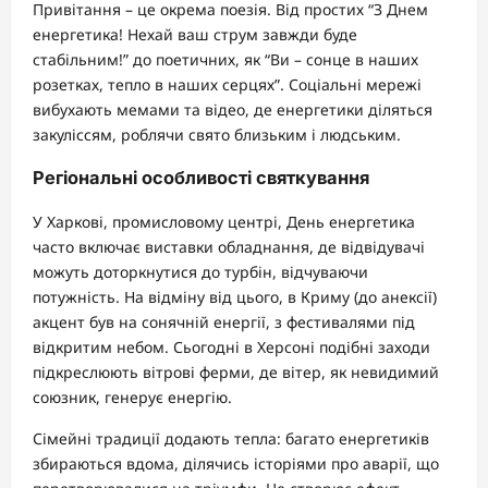
Привітання – це окрема поезія. Від простих “З Днем
енергетика! Нехай ваш струм завжди буде
стабільним!” до поетичних, як “Ви – сонце в наших
розетках, тепло в наших серцях”. Соціальні мережі
вибухають мемами та відео, де енергетики діляться
закуліссям, роблячи свято близьким і людським.
Регіональні особливості святкування
У Харкові, промисловому центрі, День енергетика
часто включає виставки обладнання, де відвідувачі
можуть доторкнутися до турбін, відчуваючи
потужність. На відміну від цього, в Криму (до анексії)
акцент був на сонячній енергії, з фестивалями під
відкритим небом. Сьогодні в Херсоні подібні заходи
підкреслюють вітрові ферми, де вітер, як невидимий
союзник, генерує енергію.
Сімейні традиції додають тепла: багато енергетиків
збираються вдома, ділячись історіями про аварії, що