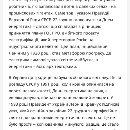
робітників, які запалювали вогні в далеких селах і на
промислових гігантах. Саме тоді, указом Президії
Верховної Ради СРСР, 22 грудня оголошується Днем
енергетика – датою, що співпадає з річницею
прийняття плану ГОЕЛРО, амбітного проекту
електрифікації, який перетворив Росію на
індустріального велетня. Цей план, ініційований
Леніним у 1920 році, став метафорою прогресу, де
електрика символізувала світле майбутнє, а
енергетики – його архітекторами.
В Україні ця традиція набула особливого відтінку. Після
розпаду СРСР у 1991 році, коли країна опинилася на
порозі незалежності, День енергетика не зник, а
еволюціонував, вбираючи національний колорит. У
1993 році Президент України Леонід Кравчук підписав
указ, який офіційно закріпив 22 грудня як професійне
свято для працівників енергетичного сектора. Це не
було простим копіюванням минулого; радше, це стало