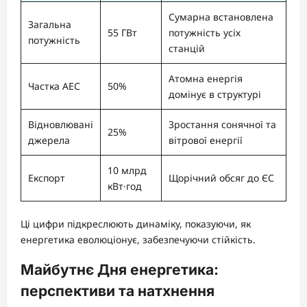
Сумарна встановлена
Загальна
55 ГВт
потужність усіх
потужність
станцій
Атомна енергія
Частка АЕС
50%
домінує в структурі
Відновлювані
Зростання сонячної та
25%
джерела
вітрової енергії
10 млрд
Експорт
Щорічний обсяг до ЄС
кВт·год
Ці цифри підкреслюють динаміку, показуючи, як
енергетика еволюціонує, забезпечуючи стійкість.
Майбутнє Дня енергетика:
перспективи та натхнення