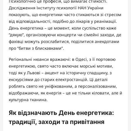
Психологічно це професія, що вимагає стійкості.
Дослідження Інституту психології НАН України
показують, що енергетики часто стикаються зі стресом
від відповідальності, подібно до лікарів у реанімації.
День енергетика – це момент, коли суспільство каже
“дякую”, організовуючи концерти чи сімейні заходи, де
фахівці можуть розслабитися, поділитися анекдотами
про “битви з блискавками”.
Регіональні нюанси вражаючі: в Одесі, з її портовою
енергетикою, свято часто включає морські мотиви,
тоді як у Львові – акцент на історичну спадщину, з
екскурсіями до старих електростанцій. Ці деталі
роблять свято не уніфікованим, а персоналізованим,
відображаючи, як енергія – це не тільки кіловати, але й
культурна тканина.
Як відзначають День енергетика:
традиції, заходи та привітання