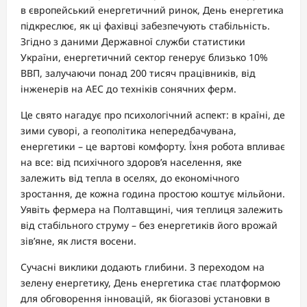
в європейський енергетичний ринок, День енергетика
підкреслює, як ці фахівці забезпечують стабільність.
Згідно з даними Державної служби статистики
України, енергетичний сектор генерує близько 10%
ВВП, залучаючи понад 200 тисяч працівників, від
інженерів на АЕС до техніків сонячних ферм.
Це свято нагадує про психологічний аспект: в країні, де
зими суворі, а геополітика непередбачувана,
енергетики – це вартові комфорту. Їхня робота впливає
на все: від психічного здоров’я населення, яке
залежить від тепла в оселях, до економічного
зростання, де кожна година простою коштує мільйони.
Уявіть фермера на Полтавщині, чия теплиця залежить
від стабільного струму – без енергетиків його врожай
зів’яне, як листя восени.
Сучасні виклики додають глибини. З переходом на
зелену енергетику, День енергетика стає платформою
для обговорення інновацій, як біогазові установки в