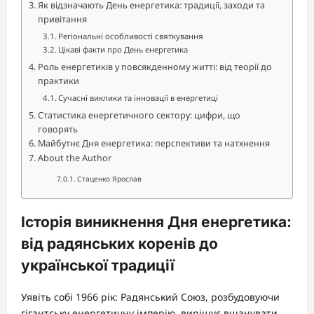
Як відзначають День енергетика: традиції, заходи та
привітання
Регіональні особливості святкування
Цікаві факти про День енергетика
Роль енергетиків у повсякденному житті: від теорії до
практики
Сучасні виклики та інновації в енергетиці
Статистика енергетичного сектору: цифри, що
говорять
Майбутнє Дня енергетика: перспективи та натхнення
About the Author
Стаценко Ярослав
Історія виникнення Дня енергетика:
від радянських коренів до
української традиції
Уявіть собі 1966 рік: Радянський Союз, розбудовуючи
гігантську енергетичну імперію, вирішує вшанувати