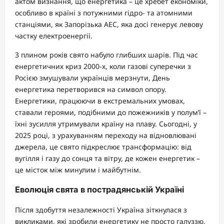
актом визнання, що енергетика – це хребет економіки,
особливо в країні з потужними гідро- та атомними
станціями, як Запорізька АЕС, яка досі генерує левову
частку електроенергії.
З плином років свято набуло глибших шарів. Під час
енергетичних криз 2000-х, коли газові суперечки з
Росією змушували українців мерзнути, День
енергетика перетворився на символ опору.
Енергетики, працюючи в екстремальних умовах,
ставали героями, подібними до пожежників у полум’ї –
їхні зусилля утримували країну на плаву. Сьогодні, у
2025 році, з урахуванням переходу на відновлювані
джерела, це свято підкреслює трансформацію: від
вугілля і газу до сонця та вітру, де кожен енергетик –
це місток між минулим і майбутнім.
Еволюція свята в пострадянській Україні
Після здобуття незалежності Україна зіткнулася з
викликами, які зробили енергетику не просто галуззю,