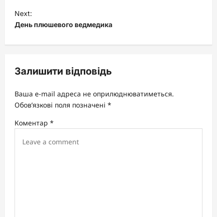
t
Next:
День плюшевого ведмедика
n
a
v
Залишити відповідь
i
g
Ваша e-mail адреса не оприлюднюватиметься.
a
Обов’язкові поля позначені
*
t
Коментар
*
i
o
n