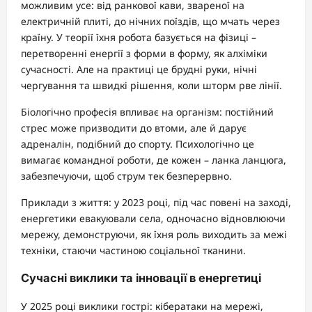
можливим усе: від ранкової кави, звареної на
електричній плиті, до нічних поїздів, що мчать через
країну. У теорії їхня робота базується на фізиці –
перетворенні енергії з форми в форму, як алхіміки
сучасності. Але на практиці це брудні руки, нічні
чергування та швидкі рішення, коли шторм рве лінії.
Біологічно професія впливає на організм: постійний
стрес може призводити до втоми, але й дарує
адреналін, подібний до спорту. Психологічно це
вимагає командної роботи, де кожен – ланка ланцюга,
забезпечуючи, щоб струм тек безперервно.
Приклади з життя: у 2023 році, під час повені на заході,
енергетики евакуювали села, одночасно відновлюючи
мережу, демонструючи, як їхня роль виходить за межі
техніки, стаючи частиною соціальної тканини.
Сучасні виклики та інновації в енергетиці
У 2025 році виклики гострі: кібератаки на мережі,