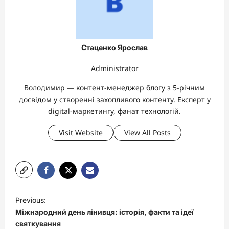
Стаценко Ярослав
Administrator
Володимир — контент-менеджер блогу з 5-річним
досвідом у створенні захопливого контенту. Експерт у
digital-маркетингу, фанат технологій.
Visit Website
View All Posts
P
Previous:
o
Міжнародний день лінивця: історія, факти та ідеї
s
святкування