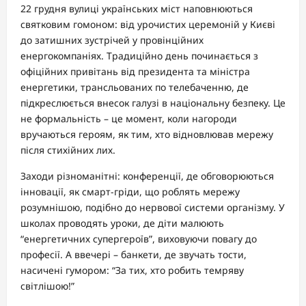
22 грудня вулиці українських міст наповнюються
святковим гомоном: від урочистих церемоній у Києві
до затишних зустрічей у провінційних
енергокомпаніях. Традиційно день починається з
офіційних привітань від президента та міністра
енергетики, трансльованих по телебаченню, де
підкреслюється внесок галузі в національну безпеку. Це
не формальність – це момент, коли нагороди
вручаються героям, як тим, хто відновлював мережу
після стихійних лих.
Заходи різноманітні: конференції, де обговорюються
інновації, як смарт-гріди, що роблять мережу
розумнішою, подібно до нервової системи організму. У
школах проводять уроки, де діти малюють
“енергетичних супергероїв”, виховуючи повагу до
професії. А ввечері – банкети, де звучать тости,
насичені гумором: “За тих, хто робить темряву
світлішою!”