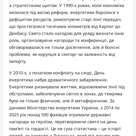
а стратегічним щитом. У 1990-х роках, коли економіка
хилилася під вагою реформ, енергетики боролися з
дефіцитом ресурсів, ремонтуючи старі лінії передач,
що простягалися тисячами кілометрів від Карпат до
Донбасу. Свято стало нагодою для уряду визнати їхню
роль, організовуючи нагороди та конференції, де
обговорювалися не тільки досягнення, але й болісні
проблеми, як корупція в секторі чи залежність від
імпорту.
У 2010-х, з початком конфлікту на сході, День
енергетика набув драматичного забарвлення.
Енергетики ризикували життям, відновлюючи лінії під
обстрілами, забезпечуючи світло в зонах, де темрява
була не тільки фізичною, але й метафоричною. За
даними Міністерства енергетики України, з 2014 по
2025 рік понад 500 фахівців отримали державні
нагороди за героїзм, перетворюючи свято на день
пам’яті та гордості. Це не суха статистика – це історії
людей, як інженер з Луганська, який під дощем куль