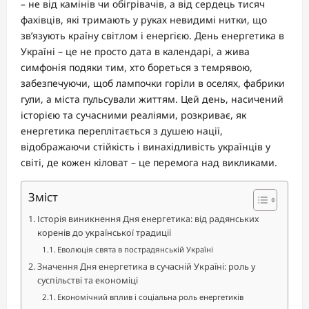
– не від камінів чи обігрівачів, а від сердець тисяч
фахівців, які тримають у руках невидимі нитки, що
зв’язують країну світлом і енергією. День енергетика в
Україні – це не просто дата в календарі, а жива
симфонія подяки тим, хто бореться з темрявою,
забезпечуючи, щоб лампочки горіли в оселях, фабрики
гули, а міста пульсували життям. Цей день, насичений
історією та сучасними реаліями, розкриває, як
енергетика переплітається з душею нації,
відображаючи стійкість і винахідливість українців у
світі, де кожен кіловат – це перемога над викликами.
Зміст
Історія виникнення Дня енергетика: від радянських
коренів до української традиції
Еволюція свята в пострадянській Україні
Значення Дня енергетика в сучасній Україні: роль у
суспільстві та економіці
Економічний вплив і соціальна роль енергетиків