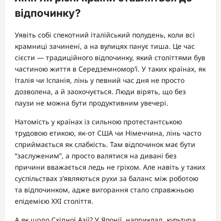
відпочинку?
Уявіть собі спекотний італійський полудень, коли всі
крамниці зачинені, а на вулицях панує тиша. Це час
сієсти — традиційного відпочинку, який століттями був
частиною життя в Середземномор’ї. У таких країнах, як
Італія чи Іспанія, лінь у певний час дня не просто
дозволена, а й заохочується. Люди вірять, що без
паузи не можна бути продуктивним увечері.
Натомість у країнах із сильною протестантською
трудовою етикою, як-от США чи Німеччина, лінь часто
сприймається як слабкість. Там відпочинок має бути
“заслуженим”, а просто валятися на дивані без
причини вважається ледь не гріхом. Але навіть у таких
суспільствах з’являються рухи за баланс між роботою
та відпочинком, адже вигорання стало справжньою
епідемією XXI століття.
А як щодо Східної Азії? У Японії, наприклад, культура