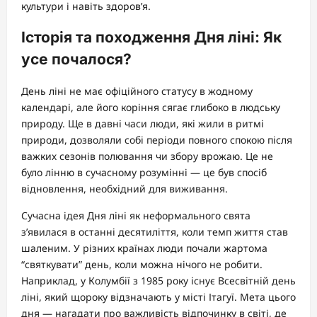
культури і навіть здоров’я.
Історія та походження Дня ліні: Як
усе почалося?
День ліні не має офіційного статусу в жодному
календарі, але його коріння сягає глибоко в людську
природу. Ще в давні часи люди, які жили в ритмі
природи, дозволяли собі періоди повного спокою після
важких сезонів полювання чи збору врожаю. Це не
було лінню в сучасному розумінні — це був спосіб
відновлення, необхідний для виживання.
Сучасна ідея Дня ліні як неформального свята
з’явилася в останні десятиліття, коли темп життя став
шаленим. У різних країнах люди почали жартома
“святкувати” день, коли можна нічого не робити.
Наприклад, у Колумбії з 1985 року існує Всесвітній день
ліні, який щороку відзначають у місті Ітагуї. Мета цього
дня — нагадати про важливість відпочинку в світі, де