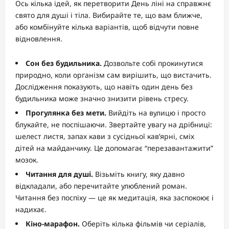
Ось кілька ідей, як перетворити День ліні на справжнє
свято для душі і тіла. Вибирайте те, що вам ближче,
або комбінуйте кілька варіантів, щоб відчути повне
відновлення.
Сон без будильника.
Дозвольте собі прокинутися
природно, коли організм сам вирішить, що вистачить.
Дослідження показують, що навіть один день без
будильника може значно знизити рівень стресу.
Прогулянка без мети.
Вийдіть на вулицю і просто
блукайте, не поспішаючи. Звертайте увагу на дрібниці:
шелест листя, запах кави з сусідньої кав’ярні, сміх
дітей на майданчику. Це допомагає “перезавантажити”
мозок.
Читання для душі.
Візьміть книгу, яку давно
відкладали, або перечитайте улюблений роман.
Читання без поспіху — це як медитація, яка заспокоює і
надихає.
Кіно-марафон.
Оберіть кілька фільмів чи серіалів,