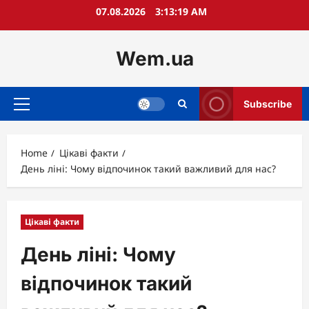
Skip
07.08.2026
3:13:20 AM
to
content
Wem.ua
Subscribe
Primary
Menu
Home
Цікаві факти
День ліні: Чому відпочинок такий важливий для нас?
Цікаві факти
День ліні: Чому
відпочинок такий