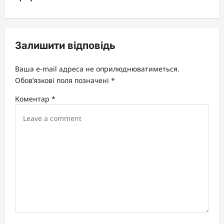
a
v
Залишити відповідь
i
g
Ваша e-mail адреса не оприлюднюватиметься.
a
Обов’язкові поля позначені
*
t
Коментар
*
i
o
n