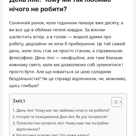
нічого не робити?
Сонячний ранок, коли годинник показує вже десяту, а
ви все ще в обіймах теплої ковдри. За вікном
шелестить вітер, а в голові — жодної думки про
роботу, дедлайни чи хоча б прибирання. Це той самий
день, коли лінь стає не просто станом, а справжньою
філософією. День ліні — неофіційне, але таке близьке
кожному свято, коли ми дозволяємо собі зупинитися і
просто бути. Але що ховається за цією солодкою
бездіяльністю? Чи це справді відпочинок, чи, можливо,
щось глибше?
Зміст
День ліні: Чому ми так любимо нічого не робити?
Історія та походження Дня ліні: Як усе почалося?
Психологічні аспекти ліні: Чому нам так потрібен
відпочинок?
Біологічна основа ліні: Що каже наука?