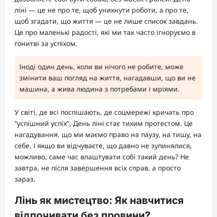
ліні — це не про те, щоб уникнути роботи, а про те,
щоб згадати, що життя — це не лише список завдань.
Це про маленькі радості, які ми так часто ігноруємо в
гонитві за успіхом.
Іноді один день, коли ви нічого не робите, може
змінити ваш погляд на життя, нагадавши, що ви не
машина, а жива людина з потребами і мріями.
У світі, де всі поспішають, де соцмережі кричать про
“успішний успіх”, День ліні стає тихим протестом. Це
нагадування, що ми маємо право на паузу, на тишу, на
себе. І якщо ви відчуваєте, що давно не зупинялися,
можливо, саме час влаштувати собі такий день? Не
завтра, не після завершення всіх справ, а просто
зараз.
Лінь як мистецтво: Як навчитися
відпочивати без провини?