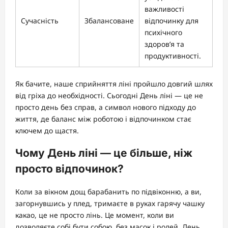
важливості
Сучасність
Збалансоване
відпочинку для
психічного
здоров’я та
продуктивності.
Як бачите, наше сприйняття ліні пройшло довгий шлях
від гріха до необхідності. Сьогодні День ліні — це не
просто день без справ, а символ нового підходу до
життя, де баланс між роботою і відпочинком стає
ключем до щастя.
Чому День ліні — це більше, ніж
просто відпочинок?
Коли за вікном дощ барабанить по підвіконню, а ви,
загорнувшись у плед, тримаєте в руках гарячу чашку
какао, це не просто лінь. Це момент, коли ви
дозволяєте собі бути собою, без масок і ролей. День