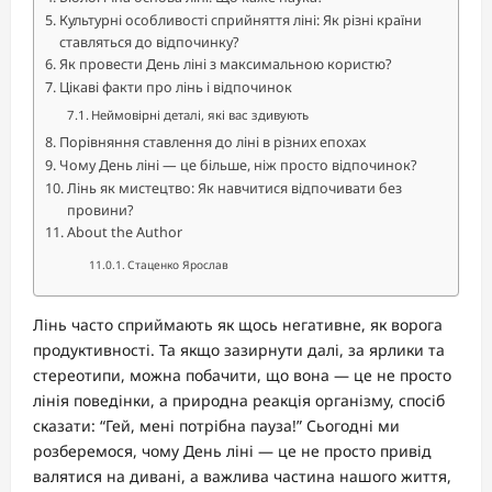
Культурні особливості сприйняття ліні: Як різні країни
ставляться до відпочинку?
Як провести День ліні з максимальною користю?
Цікаві факти про лінь і відпочинок
Неймовірні деталі, які вас здивують
Порівняння ставлення до ліні в різних епохах
Чому День ліні — це більше, ніж просто відпочинок?
Лінь як мистецтво: Як навчитися відпочивати без
провини?
About the Author
Стаценко Ярослав
Лінь часто сприймають як щось негативне, як ворога
продуктивності. Та якщо зазирнути далі, за ярлики та
стереотипи, можна побачити, що вона — це не просто
лінія поведінки, а природна реакція організму, спосіб
сказати: “Гей, мені потрібна пауза!” Сьогодні ми
розберемося, чому День ліні — це не просто привід
валятися на дивані, а важлива частина нашого життя,