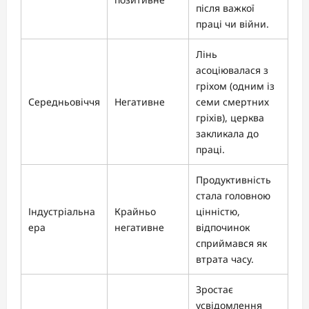
після важкої
праці чи війни.
Лінь
асоціювалася з
гріхом (одним із
Середньовіччя
Негативне
семи смертних
гріхів), церква
закликала до
праці.
Продуктивність
стала головною
Індустріальна
Крайньо
цінністю,
ера
негативне
відпочинок
сприймався як
втрата часу.
Зростає
усвідомлення