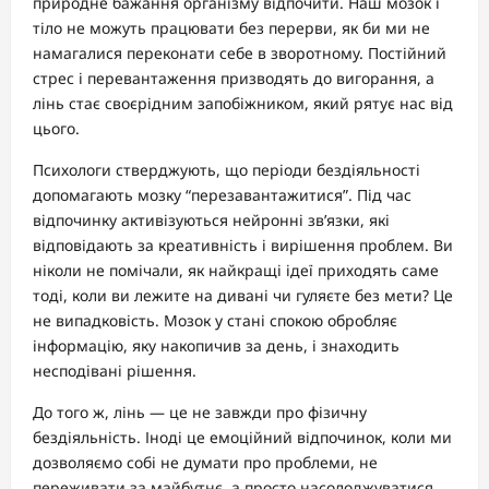
природне бажання організму відпочити. Наш мозок і
тіло не можуть працювати без перерви, як би ми не
намагалися переконати себе в зворотному. Постійний
стрес і перевантаження призводять до вигорання, а
лінь стає своєрідним запобіжником, який рятує нас від
цього.
Психологи стверджують, що періоди бездіяльності
допомагають мозку “перезавантажитися”. Під час
відпочинку активізуються нейронні зв’язки, які
відповідають за креативність і вирішення проблем. Ви
ніколи не помічали, як найкращі ідеї приходять саме
тоді, коли ви лежите на дивані чи гуляєте без мети? Це
не випадковість. Мозок у стані спокою обробляє
інформацію, яку накопичив за день, і знаходить
несподівані рішення.
До того ж, лінь — це не завжди про фізичну
бездіяльність. Іноді це емоційний відпочинок, коли ми
дозволяємо собі не думати про проблеми, не
переживати за майбутнє, а просто насолоджуватися