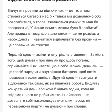
Відчуття провини за відпочинок — це те, з чим
стикається багато з нас. Як тільки ми дозволяємо собі
розслабитися, у голові з’являються думки: “Я мав би
працювати”, “Скільки всього можна було б зробити!”
Але правда в тому, що відпочинок — це не розкіш, а
необхідність. І навчитися відпочивати без провини —
це справжнє мистецтво.
Перший крок — змінити внутрішнє ставлення. Замість
того, щоб думати про лінь як про щось погане,
сприймайте її як інвестицію в себе. Кожен День ліні —
це спосіб зарядити внутрішню батарею, щоб потім
працювати ефективніше. Другий крок — планувати
відпочинок так само, як ви плануєте роботу. Виділіть
конкретний день або хоча б кілька годин, коли ви
свідомо нічого не робитимете. І найголовніше —
дозвольте собі насолоджуватися цим часом, не
перевіряючи пошту і не думаючи про справи.