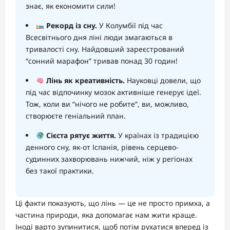
знає, як економити сили!
Рекорд із сну.
У Колумбії під час
Всесвітнього дня ліні люди змагаються в
тривалості сну. Найдовший зареєстрований
“сонний марафон” тривав понад 30 годин!
Лінь як креативність.
Науковці довели, що
під час відпочинку мозок активніше генерує ідеї.
Тож, коли ви “нічого не робите”, ви, можливо,
створюєте геніальний план.
Сієста рятує життя.
У країнах із традицією
денного сну, як-от Іспанія, рівень серцево-
судинних захворювань нижчий, ніж у регіонах
без такої практики.
Ці факти показують, що лінь — це не просто примха, а
частина природи, яка допомагає нам жити краще.
Іноді варто зупинитися, щоб потім рухатися вперед із