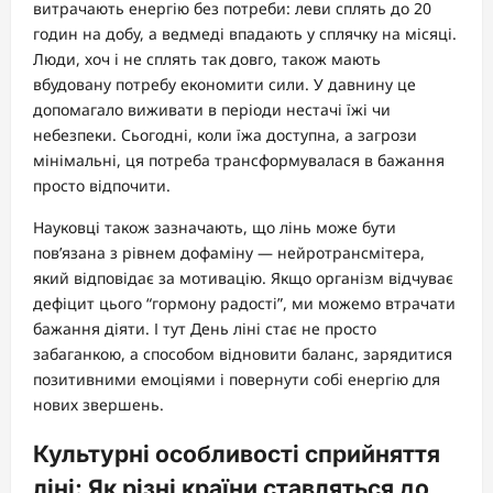
витрачають енергію без потреби: леви сплять до 20
годин на добу, а ведмеді впадають у сплячку на місяці.
Люди, хоч і не сплять так довго, також мають
вбудовану потребу економити сили. У давнину це
допомагало виживати в періоди нестачі їжі чи
небезпеки. Сьогодні, коли їжа доступна, а загрози
мінімальні, ця потреба трансформувалася в бажання
просто відпочити.
Науковці також зазначають, що лінь може бути
пов’язана з рівнем дофаміну — нейротрансмітера,
який відповідає за мотивацію. Якщо організм відчуває
дефіцит цього “гормону радості”, ми можемо втрачати
бажання діяти. І тут День ліні стає не просто
забаганкою, а способом відновити баланс, зарядитися
позитивними емоціями і повернути собі енергію для
нових звершень.
Культурні особливості сприйняття
ліні: Як різні країни ставляться до