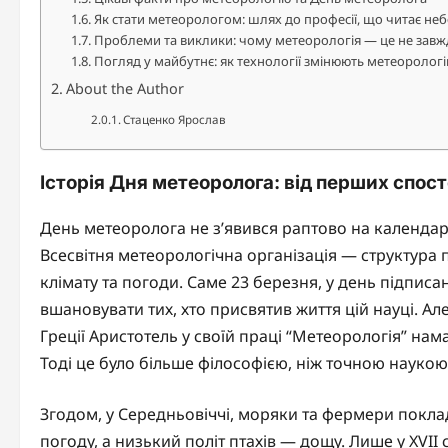
Як стати метеорологом: шлях до професії, що читає неб
Проблеми та виклики: чому метеорологія — це не завж
Погляд у майбутнє: як технології змінюють метеоролог
About the Author
Стаценко Ярослав
Історія Дня метеоролога: від перших спос
День метеоролога не з’явився раптово на календарі
Всесвітня метеорологічна організація — структура п
клімату та погоди. Саме 23 березня, у день підписа
вшановувати тих, хто присвятив життя цій науці. Ал
Греції Аристотель у своїй праці “Метеорологія” нам
Тоді це було більше філософією, ніж точною наукою
Згодом, у Середньовіччі, моряки та фермери покла
погоду, а низький політ птахів — дощу. Лише у XVII