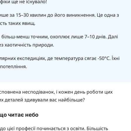
іки ще не існувало!
е за 15–30 хвилин до його виникнення. Це одна з
сть таких явищ.
більш-менш точним, охоплює лише 7–10 днів. Далі
з хаотичність природи.
рних експедиціях, де температура сягає -50°C. Їхні
потепління.
сповнена несподіванок, і кожен день роботи цих
 цих деталей здивували вас найбільше?
 що читає небо
о цієї професії починається з освіти. Більшість