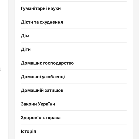
Гуманітарні науки
Дієти та схуднення
Дім
Діти
Домашнє господарство
ю
Домашні улюбленці
Домашній затишок
Закони України
Здоров'я та краса
Історія