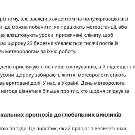
різному, але завжди з акцентом на популяризацію цієї
ки, де можна побачити, як працюють метеостанції, або
лах влаштовують уроки, присвячені клімату, щоб
ах щороку 23 березня з’являються тисячі постів із
ь метеорологам за їхню роботу.
цей день присвячують не лише святкуванню, а й підвищенн
е мусони щороку забирають життя, метеорологи стають
а врятовані долі. У нас, в Україні, День метеоролога
нагода дізнатися більше про тих, хто щодня слідкує за
локальних прогнозів до глобальних викликів
тою погоди. Це аналітик, який працює з величезними