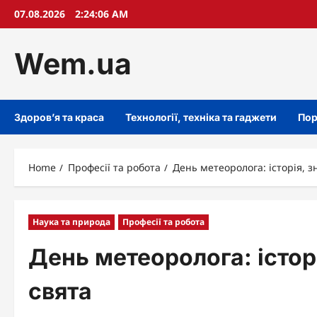
Skip
07.08.2026
2:24:07 AM
to
content
Wem.ua
Здоров’я та краса
Технології, техніка та гаджети
Пор
Home
Професії та робота
День метеоролога: історія, з
Наука та природа
Професії та робота
День метеоролога: історі
свята