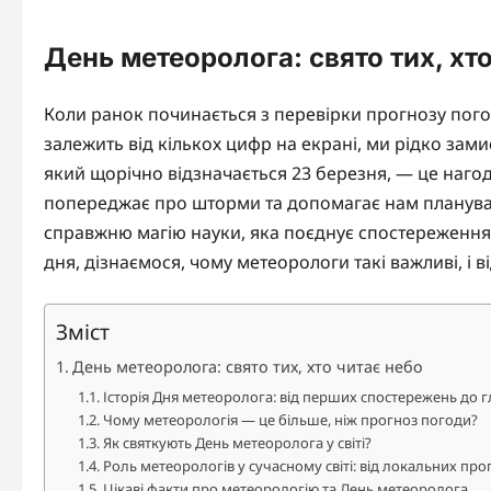
День метеоролога: свято тих, хт
Коли ранок починається з перевірки прогнозу пого
залежить від кількох цифр на екрані, ми рідко зам
який щорічно відзначається 23 березня, — це наго
попереджає про шторми та допомагає нам плануват
справжню магію науки, яка поєднує спостереження, 
дня, дізнаємося, чому метеорологи такі важливі, і 
Зміст
День метеоролога: свято тих, хто читає небо
Історія Дня метеоролога: від перших спостережень до 
Чому метеорологія — це більше, ніж прогноз погоди?
Як святкують День метеоролога у світі?
Роль метеорологів у сучасному світі: від локальних про
Цікаві факти про метеорологію та День метеоролога