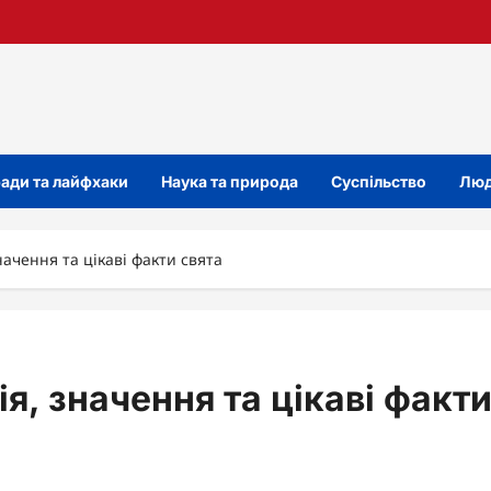
ади та лайфхаки
Наука та природа
Суспільство
Люд
начення та цікаві факти свята
я, значення та цікаві факт