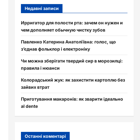
Недавні записи
Ирригатор для полости рта: зачем он нужен и
чем дополняет обычную чистку зубов
Павленко Катерина Анатоліївна: голос, що
з’єднав фольклор і електроніку
Чи можна зберігати твердий сир в морозилці:
правила і нюанси
Колорадський жук: як захистити картоплю без
зайвих втрат
Приготування макаронів: як зварити ідеально
al dente
Останні коментарі