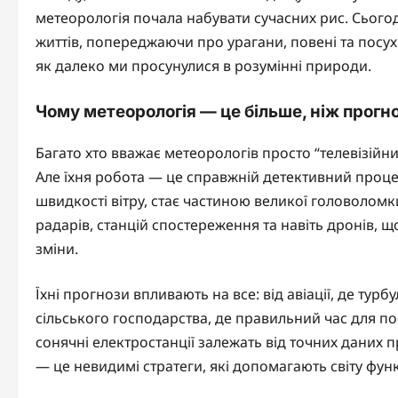
метеорологія почала набувати сучасних рис. Сьогод
життів, попереджаючи про урагани, повені та посух
як далеко ми просунулися в розумінні природи.
Чому метеорологія — це більше, ніж прогн
Багато хто вважає метеорологів просто “телевізійни
Але їхня робота — це справжній детективний процес
швидкості вітру, стає частиною великої головоломк
радарів, станцій спостереження та навіть дронів, 
зміни.
Їхні прогнози впливають на все: від авіації, де ту
сільського господарства, де правильний час для по
сонячні електростанції залежать від точних даних
— це невидимі стратеги, які допомагають світу фун