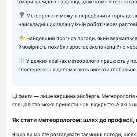
хмари крейдою на дошці, адже комп’ютерної граф
Метеорологи можуть передбачити торнадо лиш
найскладніших задач у їхній роботі через раптові
Найдовший прогноз погоди, який вважається 
ймовірність похибки зростає експоненційно чере
У деяких країнах метеорологи працюють у поля
спостереження допомагають вивчати глобальне 
Ці факти — лише вершина айсберга. Метеорологія 
спеціалістів може принести нові відкриття. А які з
Як стати метеорологом: шлях до професії,
Якщо ви мрієте розгадувати таємниці погоди, шлях д