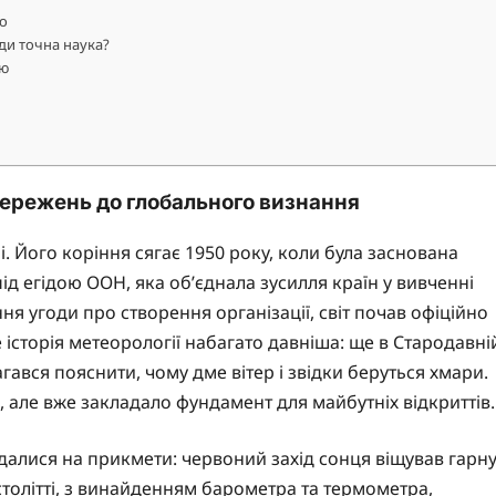
о
ди точна наука?
ію
тережень до глобального визнання
. Його коріння сягає 1950 року, коли була заснована
ід егідою ООН, яка об’єднала зусилля країн у вивченні
ння угоди про створення організації, світ почав офіційно
е історія метеорології набагато давніша: ще в Стародавні
агався пояснити, чому дме вітер і звідки беруться хмари.
, але вже закладало фундамент для майбутніх відкриттів.
далися на прикмети: червоний захід сонця віщував гарн
 столітті, з винайденням барометра та термометра,