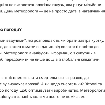
ні ж це високотехнологічна галузь, яка рятує мільйони
и. День метеоролога — це не просто дата, а нагадування
оз погоди?
ми ведучими”, які розповідають, чи брати завтра куртку.
, де кожен шматочок даних, від вологості повітря до
и. Метеорологи аналізують інформацію з супутників,
щоб передбачити не лише дощ, а й глобальні кліматичні
рбулентність може стати смертельною загрозою, до
сіву визначає врожай. А як щодо енергетики? Вітрові та
 про погоду, щоб оптимізувати виробництво. Метеорологи
кціонувати, навіть коли ми цього не помічаємо.