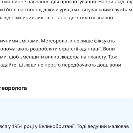
 і машинне навчання для прогнозування. Наприклад, пі
и б’ють на сполох, даючи урядам і рятувальним службам
ь від стихійних лих за останні десятиліття значно
матичними змінами. Метеорологи не лише фіксують
опомагають розробляти стратегії адаптації. Вони
ами, щоб зменшити вплив людства на планету. Тож
гадайте: ці люди не просто передбачають дощ, вони
теоролога
ся у 1954 році у Великобританії. Тоді ведучий малював