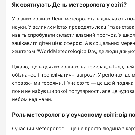
Як святкують День метеоролога у світі?
У різних країнах День метеоролога відзначають по-
науки. У великих містах проводять лекції та вистав
навіть спробувати скласти власний прогноз. У шко
зацікавити дітей цією сферою. А в соціальних мереж
хештегом #WorldMeteorologicalDay, де люди дякуют
Цікаво, що в деяких країнах, наприклад, в Індії, 
обізнаності про кліматичні загрози. У регіонах, д
справжніми героями, і їхнє свято — це ще й подяка з
поки не набув широкої популярності, але це чудова 
небом над нами.
Роль метеорологів у сучасному світі: від 
Сучасний метеоролог — це не просто людина з кар