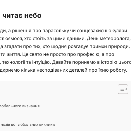
о читає небо
ди, а рішення про парасольку чи сонцезахисні окуляри
ислюємося, хто стоїть за цими даними. День метеоролога,
да згадати про тих, хто щодня розгадує примхи природи,
и життя. Це свято не просто про професію, а про
технології та інтуїцію. Давайте поринемо в історію цьог
відкриємо кілька несподіваних деталей про їхню роботу.
глобального визнання
гнозів до глобальних викликів