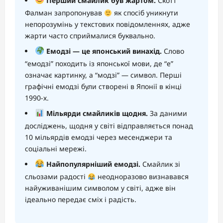
Перший смайлик був жартом.
Скотт
Фалман запропонував
як спосіб уникнути
непорозумінь у текстових повідомленнях, адже
жарти часто сприймалися буквально.
Емодзі — це японський винахід.
Слово
“емодзі” походить із японської мови, де “е”
означає картинку, а “модзі” — символ. Перші
графічні емодзі були створені в Японії в кінці
1990-х.
Мільярди смайликів щодня.
За даними
досліджень, щодня у світі відправляється понад
10 мільярдів емодзі через месенджери та
соціальні мережі.
Найпопулярніший емодзі.
Смайлик зі
сльозами радості
неодноразово визнавався
найуживанішим символом у світі, адже він
ідеально передає сміх і радість.