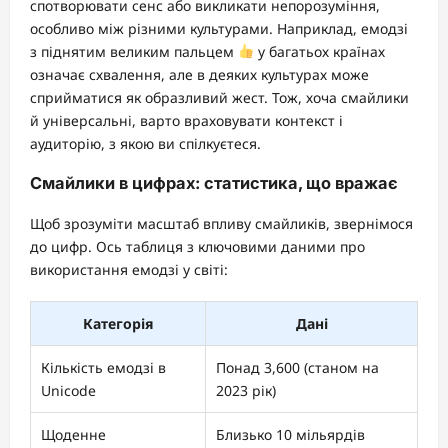
спотворювати сенс або викликати непорозуміння,
особливо між різними культурами. Наприклад, емодзі
з піднятим великим пальцем
у багатьох країнах
означає схвалення, але в деяких культурах може
сприйматися як образливий жест. Тож, хоча смайлики
й універсальні, варто враховувати контекст і
аудиторію, з якою ви спілкуєтеся.
Смайлики в цифрах: статистика, що вражає
Щоб зрозуміти масштаб впливу смайликів, звернімося
до цифр. Ось таблиця з ключовими даними про
використання емодзі у світі:
Категорія
Дані
Кількість емодзі в
Понад 3,600 (станом на
Unicode
2023 рік)
Щоденне
Близько 10 мільярдів