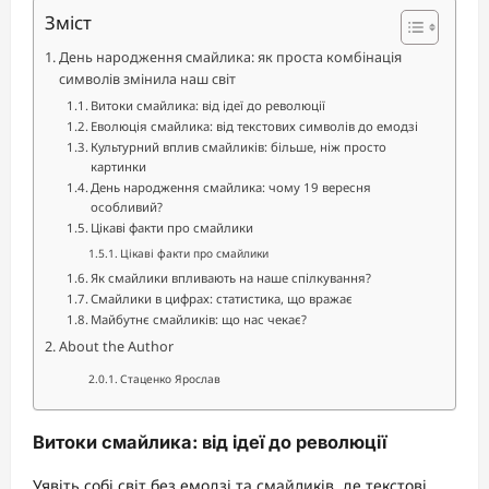
Зміст
День народження смайлика: як проста комбінація
символів змінила наш світ
Витоки смайлика: від ідеї до революції
Еволюція смайлика: від текстових символів до емодзі
Культурний вплив смайликів: більше, ніж просто
картинки
День народження смайлика: чому 19 вересня
особливий?
Цікаві факти про смайлики
Цікаві факти про смайлики
Як смайлики впливають на наше спілкування?
Смайлики в цифрах: статистика, що вражає
Майбутнє смайликів: що нас чекає?
About the Author
Стаценко Ярослав
Витоки смайлика: від ідеї до революції
Уявіть собі світ без емодзі та смайликів, де текстові