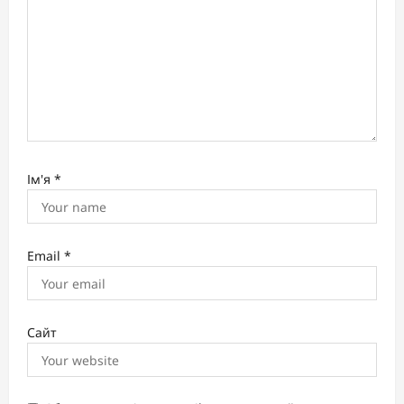
n
Ім'я
*
Email
*
Сайт