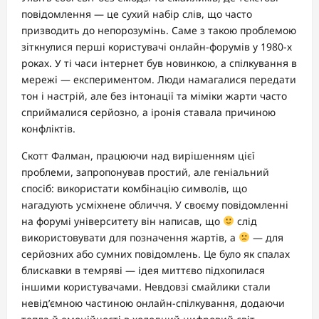
повідомлення — це сухий набір слів, що часто
призводить до непорозумінь. Саме з такою проблемою
зіткнулися перші користувачі онлайн-форумів у 1980-х
роках. У ті часи інтернет був новинкою, а спілкування в
мережі — експериментом. Люди намагалися передати
тон і настрій, але без інтонації та міміки жарти часто
сприймалися серйозно, а іронія ставала причиною
конфліктів.
Скотт Фалман, працюючи над вирішенням цієї
проблеми, запропонував простий, але геніальний
спосіб: використати комбінацію символів, що
нагадують усміхнене обличчя. У своєму повідомленні
на форумі університету він написав, що
слід
використовувати для позначення жартів, а
— для
серйозних або сумних повідомлень. Це було як спалах
блискавки в темряві — ідея миттєво підхопилася
іншими користувачами. Невдовзі смайлики стали
невід’ємною частиною онлайн-спілкування, додаючи