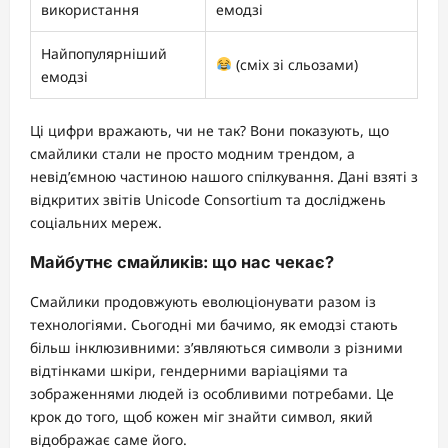
використання
емодзі
Найпопулярніший
(сміх зі сльозами)
емодзі
Ці цифри вражають, чи не так? Вони показують, що
смайлики стали не просто модним трендом, а
невід’ємною частиною нашого спілкування. Дані взяті з
відкритих звітів Unicode Consortium та досліджень
соціальних мереж.
Майбутнє смайликів: що нас чекає?
Смайлики продовжують еволюціонувати разом із
технологіями. Сьогодні ми бачимо, як емодзі стають
більш інклюзивними: з’являються символи з різними
відтінками шкіри, гендерними варіаціями та
зображеннями людей із особливими потребами. Це
крок до того, щоб кожен міг знайти символ, який
відображає саме його.