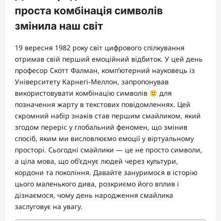
проста комбінація символів
змінила наш світ
19 вересня 1982 року світ цифрового спілкування
отримав свій перший емоційний відбиток. У цей день
професор Скотт Фалман, комп’ютерний науковець із
Університету Карнегі-Меллон, запропонував
використовувати комбінацію символів
для
позначення жарту в текстових повідомленнях. Цей
скромний набір знаків став першим смайликом, який
згодом переріс у глобальний феномен, що змінив
спосіб, яким ми висловлюємо емоції у віртуальному
просторі. Сьогодні смайлики — це не просто символи,
а ціла мова, що об’єднує людей через культури,
кордони та покоління. Давайте зануримося в історію
цього маленького дива, розкриємо його вплив і
дізнаємося, чому день народження смайлика
заслуговує на увагу.