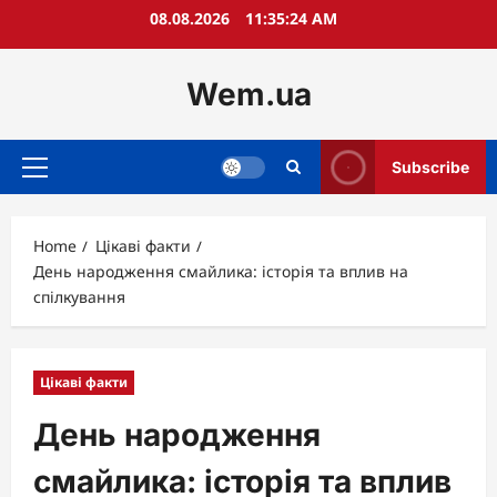
Skip
08.08.2026
11:35:25 AM
to
content
Wem.ua
Subscribe
Primary
Menu
Home
Цікаві факти
День народження смайлика: історія та вплив на
спілкування
Цікаві факти
День народження
смайлика: історія та вплив