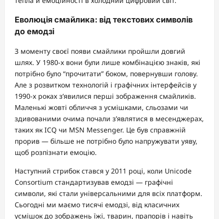
тепла й емоційності в холодний цифровий світ.
Еволюція смайлика: від текстових символів
до емодзі
З моменту своєї появи смайлики пройшли довгий
шлях. У 1980-х вони були лише комбінацією знаків, які
потрібно було “прочитати” боком, повернувши голову.
Але з розвитком технологій і графічних інтерфейсів у
1990-х роках з’явилися перші зображення смайликів.
Маленькі жовті обличчя з усмішками, сльозами чи
здивованими очима почали з’являтися в месенджерах,
таких як ICQ чи MSN Messenger. Це був справжній
прорив — більше не потрібно було напружувати уяву,
щоб розпізнати емоцію.
Наступний стрибок стався у 2011 році, коли Unicode
Consortium стандартизував емодзі — графічні
символи, які стали універсальними для всіх платформ.
Сьогодні ми маємо тисячі емодзі, від класичних
усмішок до зображень їжі, тварин, прапорів і навіть