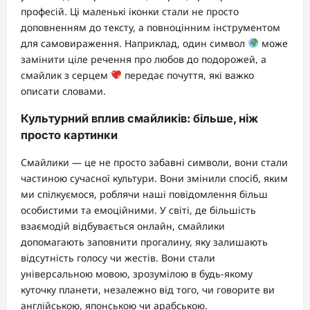
професій. Ці маленькі іконки стали не просто
доповненням до тексту, а повноцінним інструментом
для самовираження. Наприклад, один символ
може
замінити ціле речення про любов до подорожей, а
смайлик з серцем
передає почуття, які важко
описати словами.
Культурний вплив смайликів: більше, ніж
просто картинки
Смайлики — це не просто забавні символи, вони стали
частиною сучасної культури. Вони змінили спосіб, яким
ми спілкуємося, роблячи наші повідомлення більш
особистими та емоційними. У світі, де більшість
взаємодій відбувається онлайн, смайлики
допомагають заповнити прогалину, яку залишають
відсутність голосу чи жестів. Вони стали
універсальною мовою, зрозумілою в будь-якому
куточку планети, незалежно від того, чи говорите ви
англійською, японською чи арабською.