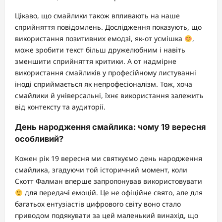
Цікаво, що смайлики також впливають на наше
сприйняття повідомлень. Дослідження показують, що
використання позитивних емодзі, як-от усмішка
,
може зробити текст більш дружелюбним і навіть
зменшити сприйняття критики. А от надмірне
використання смайликів у професійному листуванні
іноді сприймається як непрофесіоналізм. Тож, хоча
смайлики й універсальні, їхнє використання залежить
від контексту та аудиторії.
День народження смайлика: чому 19 вересня
особливий?
Кожен рік 19 вересня ми святкуємо день народження
смайлика, згадуючи той історичний момент, коли
Скотт Фалман вперше запропонував використовувати
для передачі емоцій. Це не офіційне свято, але для
багатьох ентузіастів цифрового світу воно стало
приводом подякувати за цей маленький винахід, що