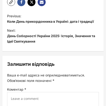
P
Previous:
o
Коли День прикордонника в Україні: дата і традиції
s
Next:
t
День Соборності України 2025: Історія, Значення та
Ідеї Святкування
n
a
v
Залишити відповідь
i
g
Ваша e-mail адреса не оприлюднюватиметься.
a
Обов’язкові поля позначені
*
t
Коментар
*
i
o