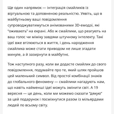
Ще один напрямок — інтеграція смайликів із
віртуальною та доповненою реальністю. Уявіть, що в
майбутньому ваші повідомлення
супроводжуватимуться анімованими 3D-емодзі, які
“оживають” на екрані. Або ж смайлики, що реагують на
ваш голос чи міміку завдяки штучному інтелекту. Такі
ідеї вже втілюються в життя, і день народження
смайлика може стати приводом не лише згадати
минуле, а й зазирнути в майбутнє.
Тож наступного разу, коли ви додасте смайлик до свого
повідомлення, подумайте про те, який шлях пройшов
цей маленький символ. Від простої комбінації знаків
до глобального феномену — смайлики нагадують нам,
що навіть найменші ідеї можуть змінити світ. А 19
вересня — це день, коли ми можемо сказати “дякую”
за цей подарунок і посміхнутися разом із мільярдами
людей по всьому світу.