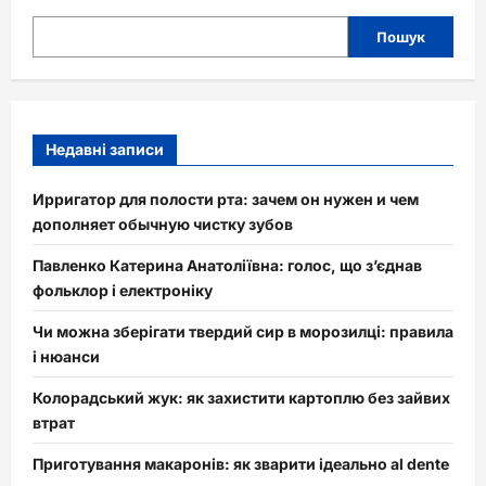
Пошук
Недавні записи
Ирригатор для полости рта: зачем он нужен и чем
дополняет обычную чистку зубов
Павленко Катерина Анатоліївна: голос, що з’єднав
фольклор і електроніку
Чи можна зберігати твердий сир в морозилці: правила
і нюанси
Колорадський жук: як захистити картоплю без зайвих
втрат
Приготування макаронів: як зварити ідеально al dente