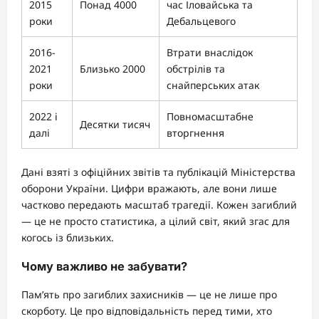
2015
Понад 4000
час Іловайська та
роки
Дебальцевого
2016-
Втрати внаслідок
2021
Близько 2000
обстрілів та
роки
снайперських атак
2022 і
Повномасштабне
Десятки тисяч
далі
вторгнення
Дані взяті з офіційних звітів та публікацій Міністерства
оборони України. Цифри вражають, але вони лише
частково передають масштаб трагедії. Кожен загиблий
— це не просто статистика, а цілий світ, який згас для
когось із близьких.
Чому важливо не забувати?
Пам’ять про загиблих захисників — це не лише про
скорботу. Це про відповідальність перед тими, хто