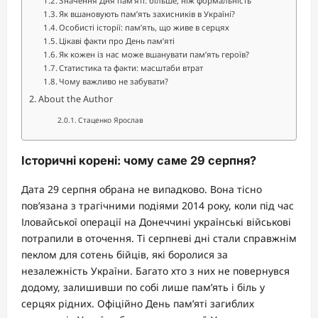
Значення Дня пам’яті: більше, ніж формальність
Як вшановують пам’ять захисників в Україні?
Особисті історії: пам’ять, що живе в серцях
Цікаві факти про День пам’яті
Як кожен із нас може вшанувати пам’ять героїв?
Статистика та факти: масштаби втрат
Чому важливо не забувати?
About the Author
Стаценко Ярослав
Історичні корені: чому саме 29 серпня?
Дата 29 серпня обрана не випадково. Вона тісно
пов’язана з трагічними подіями 2014 року, коли під час
Іловайської операції на Донеччині українські військові
потрапили в оточення. Ті серпневі дні стали справжнім
пеклом для сотень бійців, які боролися за
незалежність України. Багато хто з них не повернувся
додому, залишивши по собі лише пам’ять і біль у
серцях рідних. Офіційно День пам’яті загиблих