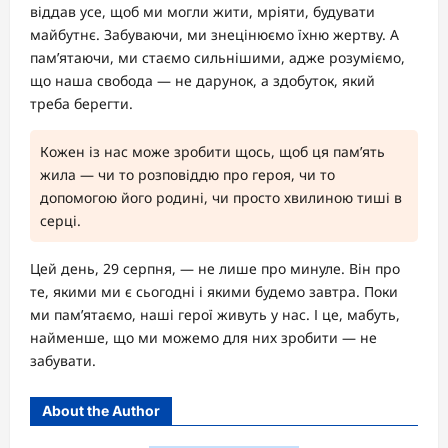
віддав усе, щоб ми могли жити, мріяти, будувати
майбутнє. Забуваючи, ми знецінюємо їхню жертву. А
пам’ятаючи, ми стаємо сильнішими, адже розуміємо,
що наша свобода — не дарунок, а здобуток, який
треба берегти.
Кожен із нас може зробити щось, щоб ця пам’ять
жила — чи то розповіддю про героя, чи то
допомогою його родині, чи просто хвилиною тиші в
серці.
Цей день, 29 серпня, — не лише про минуле. Він про
те, якими ми є сьогодні і якими будемо завтра. Поки
ми пам’ятаємо, наші герої живуть у нас. І це, мабуть,
найменше, що ми можемо для них зробити — не
забувати.
About the Author