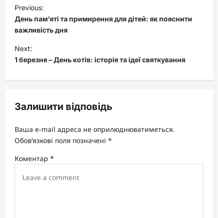
P
Previous:
o
День пам’яті та примирення для дітей: як пояснити
s
важливість дня
t
Next:
1 березня – День котів: історія та ідеї святкування
n
a
v
Залишити відповідь
i
g
Ваша e-mail адреса не оприлюднюватиметься.
a
Обов’язкові поля позначені
*
t
Коментар
*
i
o
n