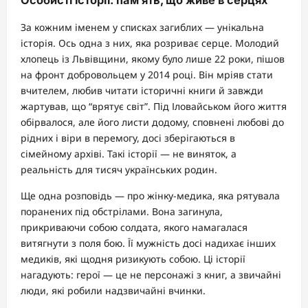
За кожним іменем у списках загиблих — унікальна
історія. Ось одна з них, яка розриває серце. Молодий
хлопець із Львівщини, якому було лише 22 роки, пішов
на фронт добровольцем у 2014 році. Він мріяв стати
вчителем, любив читати історичні книги й завжди
жартував, що “врятує світ”. Під Іловайськом його життя
обірвалося, але його листи додому, сповнені любові до
рідних і віри в перемогу, досі зберігаються в
сімейному архіві. Такі історії — не виняток, а
реальність для тисяч українських родин.
Ще одна розповідь — про жінку-медика, яка рятувала
поранених під обстрілами. Вона загинула,
прикриваючи собою солдата, якого намагалася
витягнути з поля бою. Її мужність досі надихає інших
медиків, які щодня ризикують собою. Ці історії
нагадують: герої — це не персонажі з книг, а звичайні
люди, які робили надзвичайні вчинки.