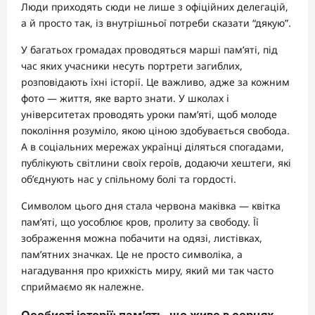
Люди приходять сюди не лише з офіційних делегацій,
а й просто так, із внутрішньої потреби сказати “дякую”.
У багатьох громадах проводяться марші пам’яті, під
час яких учасники несуть портрети загиблих,
розповідають їхні історії. Це важливо, адже за кожним
фото — життя, яке варто знати. У школах і
університетах проводять уроки пам’яті, щоб молоде
покоління розуміло, якою ціною здобувається свобода.
А в соціальних мережах українці діляться спогадами,
публікують світлини своїх героїв, додаючи хештеги, які
об’єднують нас у спільному болі та гордості.
Символом цього дня стала червона маківка — квітка
пам’яті, що уособлює кров, пролиту за свободу. Її
зображення можна побачити на одязі, листівках,
пам’ятних значках. Це не просто символіка, а
нагадування про крихкість миру, який ми так часто
сприймаємо як належне.
Особисті історії: пам’ять, що живе в серцях