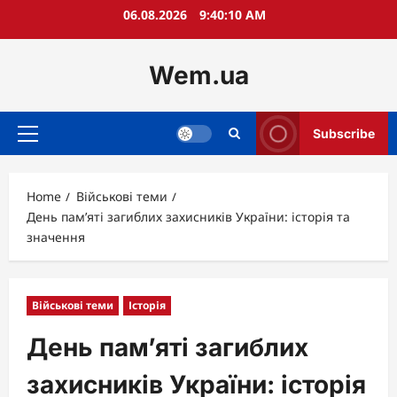
Skip
06.08.2026
9:40:11 AM
to
content
Wem.ua
Subscribe
Primary
Menu
Home
Військові теми
День пам’яті загиблих захисників України: історія та
значення
Військові теми
Історія
День пам’яті загиблих
захисників України: історія