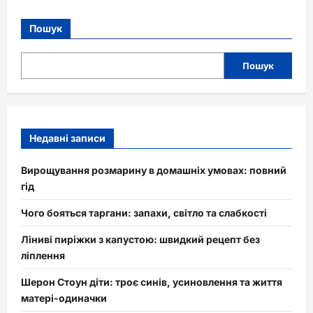
Пошук
Пошук
Недавні записи
Вирощування розмарину в домашніх умовах: повний
гід
Чого бояться таргани: запахи, світло та слабкості
Ліниві пиріжки з капустою: швидкий рецепт без
ліплення
Шерон Стоун діти: троє синів, усиновлення та життя
матері-одиначки