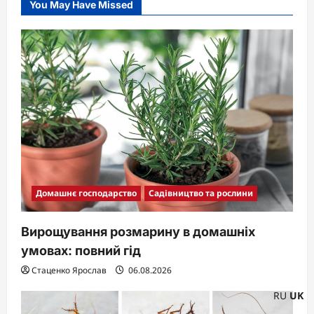
You May Have Missed
Домашнє господарство
Садівництво та рослини
Вирощування розмарину в домашніх
умовах: повний гід
Стаценко Ярослав
06.08.2026
RU
UK