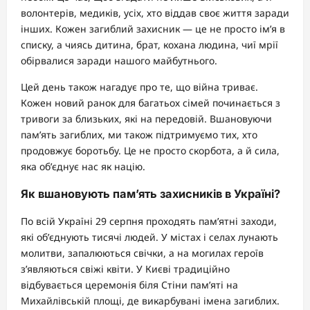
волонтерів, медиків, усіх, хто віддав своє життя заради
інших. Кожен загиблий захисник — це не просто ім’я в
списку, а чиясь дитина, брат, кохана людина, чиї мрії
обірвалися заради нашого майбутнього.
Цей день також нагадує про те, що війна триває.
Кожен новий ранок для багатьох сімей починається з
тривоги за близьких, які на передовій. Вшановуючи
пам’ять загиблих, ми також підтримуємо тих, хто
продовжує боротьбу. Це не просто скорбота, а й сила,
яка об’єднує нас як націю.
Як вшановують пам’ять захисників в Україні?
По всій Україні 29 серпня проходять пам’ятні заходи,
які об’єднують тисячі людей. У містах і селах лунають
молитви, запалюються свічки, а на могилах героїв
з’являються свіжі квіти. У Києві традиційно
відбувається церемонія біля Стіни пам’яті на
Михайлівській площі, де викарбувані імена загиблих.