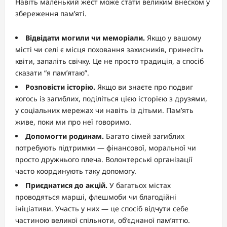
Навіть маленький жест може стати великим внеском у
збереження пам’яті.
Відвідати могили чи меморіали.
Якщо у вашому
місті чи селі є місця поховання захисників, принесіть
квіти, запаліть свічку. Це не просто традиція, а спосіб
сказати “я пам’ятаю”.
Розповісти історію.
Якщо ви знаєте про подвиг
когось із загиблих, поділіться цією історією з друзями,
у соціальних мережах чи навіть із дітьми. Пам’ять
живе, поки ми про неї говоримо.
Допомогти родинам.
Багато сімей загиблих
потребують підтримки — фінансової, моральної чи
просто дружнього плеча. Волонтерські організації
часто координують таку допомогу.
Приєднатися до акцій.
У багатьох містах
проводяться марші, флешмоби чи благодійні
ініціативи. Участь у них — це спосіб відчути себе
частиною великої спільноти, об’єднаної пам’яттю.