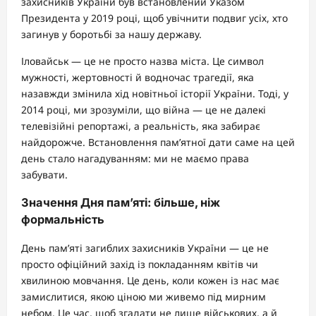
захисників України був встановлений Указом
Президента у 2019 році, щоб увічнити подвиг усіх, хто
загинув у боротьбі за нашу державу.
Іловайськ — це не просто назва міста. Це символ
мужності, жертовності й водночас трагедії, яка
назавжди змінила хід новітньої історії України. Тоді, у
2014 році, ми зрозуміли, що війна — це не далекі
телевізійні репортажі, а реальність, яка забирає
найдорожче. Встановлення пам’ятної дати саме на цей
день стало нагадуванням: ми не маємо права
забувати.
Значення Дня пам’яті: більше, ніж
формальність
День пам’яті загиблих захисників України — це не
просто офіційний захід із покладанням квітів чи
хвилиною мовчання. Це день, коли кожен із нас має
замислитися, якою ціною ми живемо під мирним
небом. Це час, щоб згадати не лише військових, а й