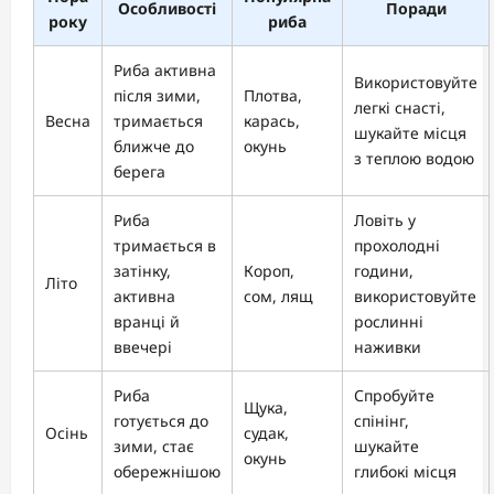
Особливості
Поради
року
риба
Риба активна
Використовуйте
після зими,
Плотва,
легкі снасті,
Весна
тримається
карась,
шукайте місця
ближче до
окунь
з теплою водою
берега
Риба
Ловіть у
тримається в
прохолодні
затінку,
Короп,
години,
Літо
активна
сом, лящ
використовуйте
вранці й
рослинні
ввечері
наживки
Риба
Спробуйте
Щука,
готується до
спінінг,
Осінь
судак,
зими, стає
шукайте
окунь
обережнішою
глибокі місця