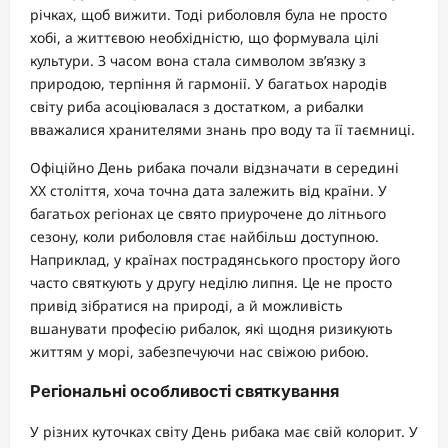
річках, щоб вижити. Тоді риболовля була не просто
хобі, а життєвою необхідністю, що формувала цілі
культури. З часом вона стала символом зв’язку з
природою, терпіння й гармонії. У багатьох народів
світу риба асоціювалася з достатком, а рибалки
вважалися хранителями знань про воду та її таємниці.
Офіційно День рибака почали відзначати в середині
XX століття, хоча точна дата залежить від країни. У
багатьох регіонах це свято приурочене до літнього
сезону, коли риболовля стає найбільш доступною.
Наприклад, у країнах пострадянського простору його
часто святкують у другу неділю липня. Це не просто
привід зібратися на природі, а й можливість
вшанувати професію рибалок, які щодня ризикують
життям у морі, забезпечуючи нас свіжою рибою.
Регіональні особливості святкування
У різних куточках світу День рибака має свій колорит. У