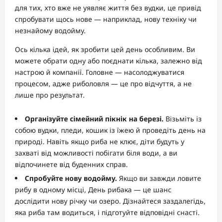
для тих, хто вже не уявляє життя без вудки, це привід
спробувати щось нове — наприклад, нову техніку чи
незнайому водойму.
Ось кілька ідей, як зробити цей день особливим. Ви
можете обрати одну або поєднати кілька, залежно від
настрою й компанії. Головне — насолоджуватися
процесом, адже риболовля — це про відчуття, а не
лише про результат.
Організуйте сімейний пікнік на березі.
Візьміть із
собою вудки, пледи, кошик із їжею й проведіть день на
природі. Навіть якщо риба не клює, діти будуть у
захваті від можливості побігати біля води, а ви
відпочинете від буденних справ.
Спробуйте нову водойму.
Якщо ви завжди ловите
рибу в одному місці, День рибака — це шанс
дослідити нову річку чи озеро. Дізнайтеся заздалегідь,
яка риба там водиться, і підготуйте відповідні снасті.