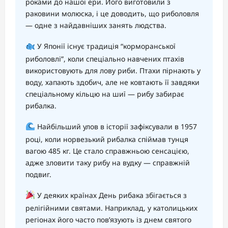
роками до нашої ери. Його виготовили з
раковини молюска, і це доводить, що риболовля
— одне з найдавніших занять людства.
У Японії існує традиція “корморанської
риболовлі”, коли спеціально навчених птахів
використовують для лову риби. Птахи пірнають у
воду, хапають здобич, але не ковтають її завдяки
спеціальному кільцю на шиї — рибу забирає
рибалка.
Найбільший улов в історії зафіксували в 1957
році, коли норвезький рибалка спіймав тунця
вагою 485 кг. Це стало справжньою сенсацією,
адже зловити таку рибу на вудку — справжній
подвиг.
У деяких країнах День рибака збігається з
релігійними святами. Наприклад, у католицьких
регіонах його часто пов’язують із днем святого