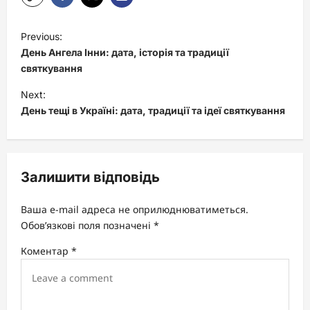
P
Previous:
o
День Ангела Інни: дата, історія та традиції
s
святкування
t
Next:
День тещі в Україні: дата, традиції та ідеї святкування
n
a
v
Залишити відповідь
i
g
Ваша e-mail адреса не оприлюднюватиметься.
a
Обов’язкові поля позначені
*
t
Коментар
*
i
o
n