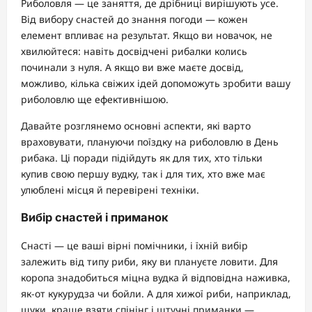
Риболовля — це заняття, де дрібниці вирішують усе.
Від вибору снастей до знання погоди — кожен
елемент впливає на результат. Якщо ви новачок, не
хвилюйтеся: навіть досвідчені рибалки колись
починали з нуля. А якщо ви вже маєте досвід,
можливо, кілька свіжих ідей допоможуть зробити вашу
риболовлю ще ефективнішою.
Давайте розглянемо основні аспекти, які варто
враховувати, плануючи поїздку на риболовлю в День
рибака. Ці поради підійдуть як для тих, хто тільки
купив свою першу вудку, так і для тих, хто вже має
улюблені місця й перевірені техніки.
Вибір снастей і приманок
Снасті — це ваші вірні помічники, і їхній вибір
залежить від типу риби, яку ви плануєте ловити. Для
коропа знадобиться міцна вудка й відповідна наживка,
як-от кукурудза чи бойли. А для хижої риби, наприклад,
щуки, краще взяти спінінг і штучні приманки —