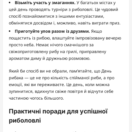
Візьміть участь у змаганнях.
У багатьох містах у
цей день проводять турніри з риболовлі. Це чудовий
спосіб познайомитися з іншими ентузіастами,
обмінятися досвідом і, можливо, навіть виграти приз.
Приготуйте улов разом із друзями.
Якщо
пощастить із рибою, влаштуйте імпровізовану вечерю
просто неба. Немає нічого смачнішого за
свіжоприготовлену рибу на грилі, приправлену
ароматом диму й дружньою розмовою.
Який би спосіб ви не обрали, пам’ятайте, що День
рибака — це не про кількість спійманої риби, а про
емоції, які ви переживаєте. Це день, коли можна
зупинитися, вдихнути свіже повітря й відчути себе
частиною чогось більшого.
Практичні поради для успішної
риболовлі