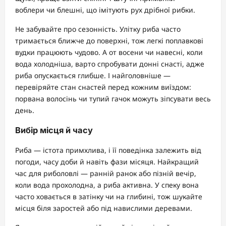
воблери чи блешні, що імітують рух дрібної рибки.
Не забувайте про сезонність. Улітку риба часто
тримається ближче до поверхні, тож легкі поплавкові
вудки працюють чудово. А от восени чи навесні, коли
вода холодніша, варто спробувати донні снасті, адже
риба опускається глибше. І найголовніше —
перевіряйте стан снастей перед кожним виїздом:
порвана волосінь чи тупий гачок можуть зіпсувати весь
день.
Вибір місця й часу
Риба — істота примхлива, і її поведінка залежить від
погоди, часу доби й навіть фази місяця. Найкращий
час для риболовлі — ранній ранок або пізній вечір,
коли вода прохолодна, а риба активна. У спеку вона
часто ховається в затінку чи на глибині, тож шукайте
місця біля заростей або під навислими деревами.