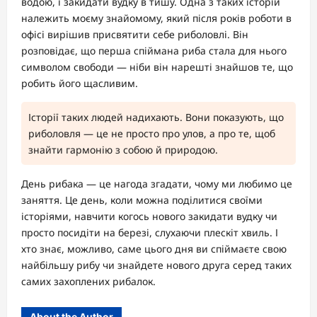
водою, і закидати вудку в тишу. Одна з таких історій
належить моєму знайомому, який після років роботи в
офісі вирішив присвятити себе риболовлі. Він
розповідає, що перша спіймана риба стала для нього
символом свободи — ніби він нарешті знайшов те, що
робить його щасливим.
Історії таких людей надихають. Вони показують, що
риболовля — це не просто про улов, а про те, щоб
знайти гармонію з собою й природою.
День рибака — це нагода згадати, чому ми любимо це
заняття. Це день, коли можна поділитися своїми
історіями, навчити когось нового закидати вудку чи
просто посидіти на березі, слухаючи плескіт хвиль. І
хто знає, можливо, саме цього дня ви спіймаєте свою
найбільшу рибу чи знайдете нового друга серед таких
самих захоплених рибалок.
About the Author