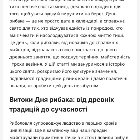
тихо шепоче свої таємниці, ідеально підходить для
того, щоб узяти вудку й вирушити на берег. День
рибака — це не просто дата в календарі, а справжнє
свято для тих, хто відчуває єдність із природою, хто
вміє чекати й насолоджуватися кожною миттю тиші.
Це день, коли рибалки, від новачків до справжніх
майстрів, відзначають свою пристрасть до цього
древнього заняття, що поєднує терпіння, майстерність
і трохи везіння. У цій статті ми зануримося в історію
цього свята, розкриємо його культурне значення,
поділимося традиціями різних країн і дамо практичні
поради, як зробити цей день незабутнім.
Витоки Дня рибака: від древніх
традицій до сучасності
Риболовля супроводжує людство з перших кроків
цивілізації. Ще в кам’яному віці наші предки
майстрували примітивні гачки з кісток і ловили рибу в