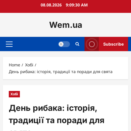
Skip
08.08.2026
9:09:31 AM
to
content
Wem.ua
Subscribe
Primary
Menu
Home
Хобі
День рибака: історія, традиції та поради для свята
Хобі
День рибака: історія,
традиції та поради для