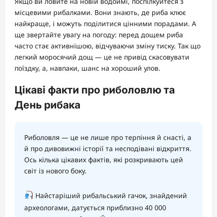
Якщо ви ловите на новій водоймі, поспілкуйтеся з
місцевими рибалками. Вони знають, де риба клює
найкраще, і можуть поділитися цінними порадами. А
ще звертайте увагу на погоду: перед дощем риба
часто стає активнішою, відчуваючи зміну тиску. Так що
легкий моросячий дощ — це не привід скасовувати
поїздку, а, навпаки, шанс на хороший улов.
Цікаві факти про риболовлю та
День рибака
Риболовля — це не лише про терпіння й снасті, а
й про дивовижні історії та несподівані відкриття.
Ось кілька цікавих фактів, які розкривають цей
світ із нового боку.
Найстаріший рибальський гачок, знайдений
археологами, датується приблизно 40 000