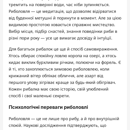
тремтить на поверхні води, час ніби зупиняється.
Риболовля — це медитація, що дозволяє відірватися
від буденної метушні й поринути в момент. Але за цією
видимою простотою ховається справжнє мистецтво.
Вибір місця, підбір снастей, знання поведінки риби в
різні пори року — усе це вимагає досвіду й інтуїції.
Для багатьох рибалок це ще й спосіб самовираження.
Хтось обирає спокійну ловлю коропа на озері, а хтось
кидає виклик бурхливим річкам, полюючи на форель. Є
й ті, хто захоплюється зимовою риболовлею, коли
крижаний вітер обпікає обличчя, але азарт від
першого улову зігріває краще за будь-який обігрівач.
Кожен рибалка має свою історію, свій улюблений
спосіб і свої маленькі секрети.
Психологічні переваги риболовлі
Риболовля — це не лише про рибу, а й про внутрішній
спокій. Наукові дослідження підтверджують, що