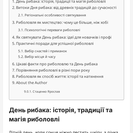
День рибака: історія, традиції та магія риболовлі
Витоки Дня рибака: від древніх традицій до сучасності
Регіональні особливості святкування
Риболовля як мистецтво: чому це більше, ніж хобі
Психологічні переваги риболовлі
Як святкувати День рибака: ідеї для новачків і профі
Практичні поради для успішної риболовлі
Вибір снастей і приманок
Вибір місця й часу
Цікаві факти про риболовлю та День рибака
Порівняння риболовлі в різні пори року
Риболовля як спосіб життя: історії та натхнення
About the Author
Стаценко Ярослав
День рибака: історія, традиції та
магія риболовлі
Літній день, коли сонце ніжно пестить шкіру, а річка