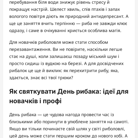
перебування біля води знижує рівень стресу й
покращує настрій. Шелест хвиль, спів птахів і запах
вологого повітря діють як природний антидепресант. А
ще це заняття вчить терпінню — риба не завжди клює
одразу, і саме в очікуванні криється особлива магія.
Для новачків риболовля може стати способом
перезавантаження. Ви не повірите, наскільки легше
стає на душі, коли залишаєш позаду міський шум і
просто сидиш із вудкою на березі. А для досвідчених
рибалок це ще й виклик: як перехитрити рибу, яка,
здається, знає всі твої трюки?
Як святкувати День рибака: ідеї для
новачків і профі
День рибака — це чудова нагода провести час із
близькими або поринути в улюблене заняття на самоті.
Якщо ви тільки починаєте свій шлях у світі риболовлі,
цей день може стати першим кроком до нового хобі. А