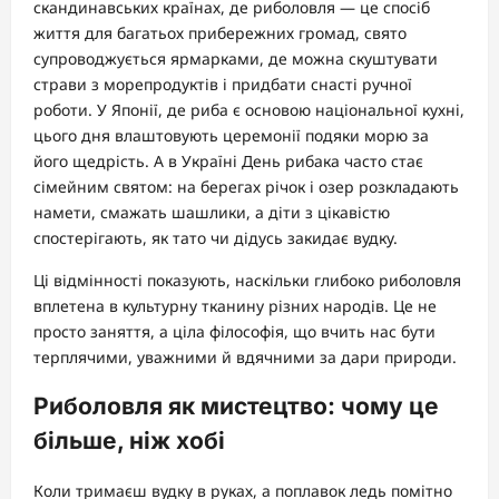
скандинавських країнах, де риболовля — це спосіб
життя для багатьох прибережних громад, свято
супроводжується ярмарками, де можна скуштувати
страви з морепродуктів і придбати снасті ручної
роботи. У Японії, де риба є основою національної кухні,
цього дня влаштовують церемонії подяки морю за
його щедрість. А в Україні День рибака часто стає
сімейним святом: на берегах річок і озер розкладають
намети, смажать шашлики, а діти з цікавістю
спостерігають, як тато чи дідусь закидає вудку.
Ці відмінності показують, наскільки глибоко риболовля
вплетена в культурну тканину різних народів. Це не
просто заняття, а ціла філософія, що вчить нас бути
терплячими, уважними й вдячними за дари природи.
Риболовля як мистецтво: чому це
більше, ніж хобі
Коли тримаєш вудку в руках, а поплавок ледь помітно