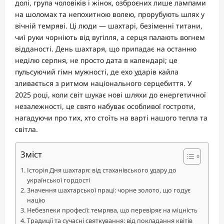
долі, група чоловіків і жінок, озброєних лише лампами
на шоломах та непохитною волею, прорубують шлях у
вічній темряві. Ці люди — шахтарі, безіменні титани,
чиї руки чорніють від вугілля, а серця палають вогнем
відданості. День шахтаря, що припадає на останню
неділю серпня, не просто дата в календарі; це
пульсуючий гімн мужності, де ехо ударів кайла
зливається з ритмом національного серцебиття. У
2025 році, коли світ шукає нові шляхи до енергетичної
незалежності, це свято набуває особливої гостроти,
нагадуючи про тих, хто стоїть на варті нашого тепла та
світла.
Зміст
Історія Дня шахтаря: від стаханівського удару до
української гордості
Значення шахтарської праці: чорне золото, що годує
націю
Небезпеки професії: темрява, що перевіряє на міцність
Традиції та сучасні святкування: від покладання квітів