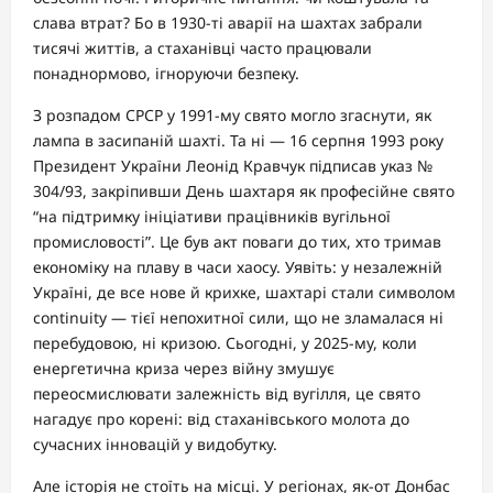
слава втрат? Бо в 1930-ті аварії на шахтах забрали
тисячі життів, а стаханівці часто працювали
понаднормово, ігноруючи безпеку.
З розпадом СРСР у 1991-му свято могло згаснути, як
лампа в засипаній шахті. Та ні — 16 серпня 1993 року
Президент України Леонід Кравчук підписав указ №
304/93, закріпивши День шахтаря як професійне свято
“на підтримку ініціативи працівників вугільної
промисловості”. Це був акт поваги до тих, хто тримав
економіку на плаву в часи хаосу. Уявіть: у незалежній
Україні, де все нове й крихке, шахтарі стали символом
continuity — тієї непохитної сили, що не зламалася ні
перебудовою, ні кризою. Сьогодні, у 2025-му, коли
енергетична криза через війну змушує
переосмислювати залежність від вугілля, це свято
нагадує про корені: від стаханівського молота до
сучасних інновацій у видобутку.
Але історія не стоїть на місці. У регіонах, як-от Донбас