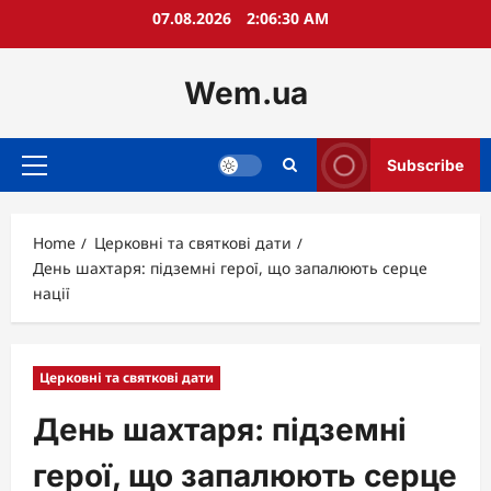
Skip
07.08.2026
2:06:32 AM
to
content
Wem.ua
Subscribe
Primary
Menu
Home
Церковні та святкові дати
День шахтаря: підземні герої, що запалюють серце
нації
Церковні та святкові дати
День шахтаря: підземні
герої, що запалюють серце