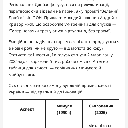
Регіонально: Донбас фокусується на рекультивації,
перетворюючи відвали на парки, як у проекті “Зелений
Донбас” від ООН. Приклад: молодий інженер Андрій з
Криворіжжя, що розробляє VR-тренінги для спусків —
“Тепер новачки тренуються віртуально, без травм”.
Емоційно це надія: шахтарі, як фенікси, відроджуються
в новій ролі. Чи не круто — від молота до коду?
Статистика: інвестиції в галузь сягнули 2 млрд грн у
2025-му, створюючи 5 тис. робочих місць. А тепер
таблиця для ясності — порівняння минулого й
майбутнього.
Ось огляд ключових змін у вугільній промисловості
України — від традицій до інновацій.
Минуле
Сьогодення
Аспект
(1990-і)
(2025)
Механізова