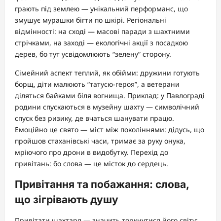
грають під землею — унікальний перформанс, що
змушує мурашки бігти по шкірі. Регіональні
відмінності: на сході — масові паради з шахтними
стрічками, на заході — екологічні акції з посадкою
дерев, бо тут усвідомлюють “зелену” сторону.
Сімейний аспект теплий, як обійми: дружини готують
борщ, діти малюють “татусю-героя”, а ветерани
діляться байками біля вогнища. Приклад: у Павлограді
родини спускаються в музейну шахту — символічний
спуск без ризику, де вчаться шанувати працю.
Емоційно це свято — міст між поколіннями: дідусь, що
пройшов стаханівські часи, тримає за руку онука,
мріючого про дрони в видобутку. Перехід до
привітань: бо слова — це місток до сердець.
Привітання та побажання: слова,
що зігрівають душу
Привітати шахтаря — значить торкнутися його світу: