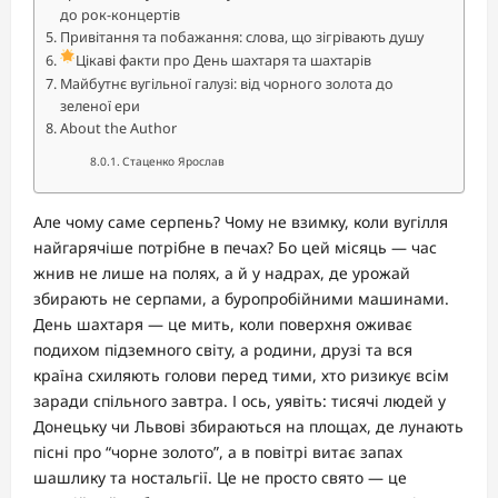
до рок-концертів
Привітання та побажання: слова, що зігрівають душу
Цікаві факти про День шахтаря та шахтарів
Майбутнє вугільної галузі: від чорного золота до
зеленої ери
About the Author
Стаценко Ярослав
Але чому саме серпень? Чому не взимку, коли вугілля
найгарячіше потрібне в печах? Бо цей місяць — час
жнив не лише на полях, а й у надрах, де урожай
збирають не серпами, а буропробійними машинами.
День шахтаря — це мить, коли поверхня оживає
подихом підземного світу, а родини, друзі та вся
країна схиляють голови перед тими, хто ризикує всім
заради спільного завтра. І ось, уявіть: тисячі людей у
Донецьку чи Львові збираються на площах, де лунають
пісні про “чорне золото”, а в повітрі витає запах
шашлику та ностальгії. Це не просто свято — це