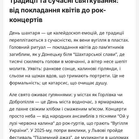
Традиції та сучасні святкування:
від покладання квітів до рок-
концертів
День шахтаря — це калейдоскоп емоцій, де традиції
переплітаються з сучасністю, як вени вугілля в пластах.
Головний ритуал — покладання квітів до пам’ятників
загиблим, як у Донецьку біля “Шахтарської слави”, де
тисячі схиляють голови в мовчанні, а вітер несе шепіт
молитв. Уявіть: ранкове сонце, калинові гірлянди, і
сльози на щоках вдов, що тримають портрети. Це не
формальність; це катарсис, що очищає душу.
Але свято оживає гуляннями: у містах як Горлівка чи
Добропілля — це День міста водночас, з ярмарками,
де пахне свіжим хлібом і смаженим м’ясом. Концерти
просто неба — від народних ансамблів з піснями “Ой у
лузі червона калина” до рок-гуртів, що грають “Вугілля
України”. У 2025-му, попри виклики, у Львові пройде
фестиваль “Підземний джаз”, де музиканти в шоломах