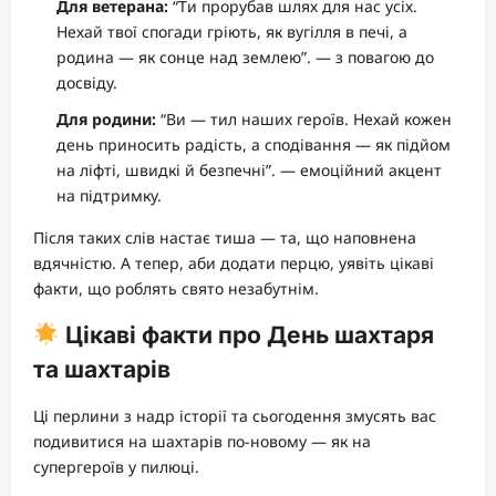
Для ветерана:
“Ти прорубав шлях для нас усіх.
Нехай твої спогади гріють, як вугілля в печі, а
родина — як сонце над землею”. — з повагою до
досвіду.
Для родини:
“Ви — тил наших героїв. Нехай кожен
день приносить радість, а сподівання — як підйом
на ліфті, швидкі й безпечні”. — емоційний акцент
на підтримку.
Після таких слів настає тиша — та, що наповнена
вдячністю. А тепер, аби додати перцю, уявіть цікаві
факти, що роблять свято незабутнім.
Цікаві факти про День шахтаря
та шахтарів
Ці перлини з надр історії та сьогодення змусять вас
подивитися на шахтарів по-новому — як на
супергероїв у пилюці.