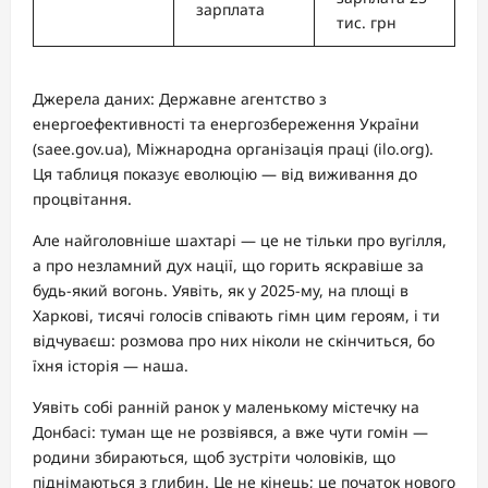
зарплата
тис. грн
Джерела даних: Державне агентство з
енергоефективності та енергозбереження України
(saee.gov.ua), Міжнародна організація праці (ilo.org).
Ця таблиця показує еволюцію — від виживання до
процвітання.
Але найголовніше шахтарі — це не тільки про вугілля,
а про незламний дух нації, що горить яскравіше за
будь-який вогонь. Уявіть, як у 2025-му, на площі в
Харкові, тисячі голосів співають гімн цим героям, і ти
відчуваєш: розмова про них ніколи не скінчиться, бо
їхня історія — наша.
Уявіть собі ранній ранок у маленькому містечку на
Донбасі: туман ще не розвіявся, а вже чути гомін —
родини збираються, щоб зустріти чоловіків, що
піднімаються з глибин. Це не кінець; це початок нового