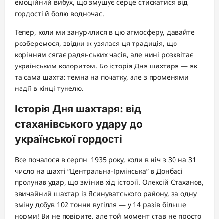
емоційний вибух, що змушує серце стискатися від
гордості й болю водночас.
Тепер, коли ми занурилися в цю атмосферу, давайте
розберемося, звідки ж узялася ця традиція, що
корінням сягає радянських часів, але нині розквітає
українським колоритом. Бо історія Дня шахтаря — як
та сама шахта: темна на початку, але з променями
надії в кінці тунелю.
Історія Дня шахтаря: від
стаханівського удару до
української гордості
Все почалося в серпні 1935 року, коли в ніч з 30 на 31
число на шахті “Центральна-Ірмінська” в Донбасі
пролунав удар, що змінив хід історії. Олексій Стаханов,
звичайний шахтар із Ясинуватського району, за одну
зміну добув 102 тонни вугілля — у 14 разів більше
норми! Ви не повірите, але той момент став не просто