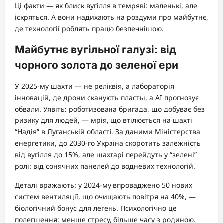
Ці факти — як блиск вугілля в темряві: маленькі, але
іскряться. А вони надихають на роздуми про майбутнє,
де технології роблять працю безпечнішою.
Майбутнє вугільної галузі: від
чорного золота до зеленої ери
У 2025-му шахти — не реліквія, а лабораторія
інновацій, де дрони сканують пласты, а AI прогнозує
обвали. Уявіть: роботизована бригада, що добуває без
ризику для людей, — мрія, що втілюється на шахті
“Надія” в Луганській області. За даними Міністерства
енергетики, до 2030-го Україна скоротить залежність
від вугілля до 15%, але шахтарі перейдуть у “зелені”
ролі: від сонячних панелей до водневих технологій.
Деталі вражають: у 2024-му впроваджено 50 нових
систем вентиляції, що очищають повітря на 40%, —
біологічний бонус для легень. Психологічно це
полегшення: менше стресу, більше часу з родиною.