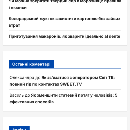
Чи можна зберігати твердий сир в морозилці: правила
і нюанси
Колорадський жук: як захистити картоплю без зайвих
втрат
Приготування макаронів: як зварити ідеально al dente
Останні коментарі
Олександра
до
Як зв’язатися з оператором Світ ТВ:
повний гід по контактах SWEET.TV
Василь
до
Як зменшити статевий потяг у чоловіків: 5
ефективних способів
Архіви