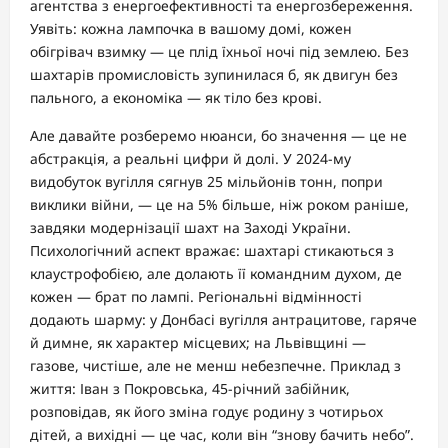
агентства з енергоефективності та енергозбереження.
Уявіть: кожна лампочка в вашому домі, кожен
обігрівач взимку — це плід їхньої ночі під землею. Без
шахтарів промисловість зупинилася б, як двигун без
пального, а економіка — як тіло без крові.
Але давайте розберемо нюанси, бо значення — це не
абстракція, а реальні цифри й долі. У 2024-му
видобуток вугілля сягнув 25 мільйонів тонн, попри
виклики війни, — це на 5% більше, ніж роком раніше,
завдяки модернізації шахт на Заході України.
Психологічний аспект вражає: шахтарі стикаються з
клаустрофобією, але долають її командним духом, де
кожен — брат по лампі. Регіональні відмінності
додають шарму: у Донбасі вугілля антрацитове, гаряче
й димне, як характер місцевих; на Львівщині —
газове, чистіше, але не менш небезпечне. Приклад з
життя: Іван з Покровська, 45-річний забійник,
розповідав, як його зміна годує родину з чотирьох
дітей, а вихідні — це час, коли він “знову бачить небо”.