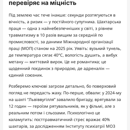
перевіряє на міцність
Під землею час тече інакше: секунди розтягуються в
вічність, а ризик — у постійного супутника. Шахтарська
праця — одна з найнебезпечніших у світі, з рівнем
травматизму в 10 разів вищим за середній по
промисловості, за даними Міжнародної організації
праці (МОП) станом на 2025 рік. Уявіть: вузький тунель,
де температура сягає 40°C, вологість душить, а вибух
метану — миттєвий вирок. Це не романтика; це
щоденний поєдинок з природою, де адреналін —
єдиний союзник.
Розберемо ключові загрози детально, бо поверховий
погляд не передасть жаху. По-перше, обвали: у 2024-му
на шахті “Львіввугілля” завалило бригаду, врятували за
12 годин — героїзм рятувальників, як у фільмі, але з
реальним потом і сльозами. Психологічно це
каламутить: посттравматичний стрес вражає 40%
шахтарів, за дослідженням Інституту психіатрії МОЗ