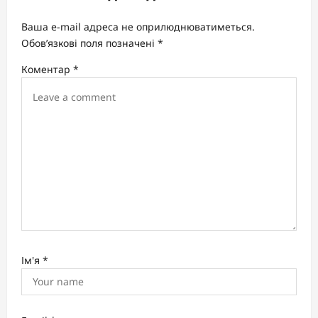
g
a
Ваша e-mail адреса не оприлюднюватиметься.
t
Обов’язкові поля позначені
*
i
Коментар
*
o
n
Ім'я
*