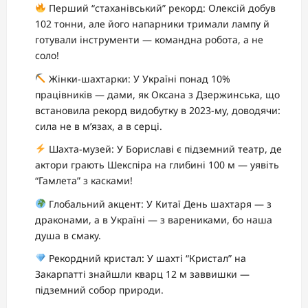
Перший “стаханівський” рекорд: Олексій добув
102 тонни, але його напарники тримали лампу й
готували інструменти — командна робота, а не
соло!
Жінки-шахтарки: У Україні понад 10%
працівників — дами, як Оксана з Дзержинська, що
встановила рекорд видобутку в 2023-му, доводячи:
сила не в м’язах, а в серці.
Шахта-музей: У Бориславі є підземний театр, де
актори грають Шекспіра на глибині 100 м — уявіть
“Гамлета” з касками!
Глобальний акцент: У Китаї День шахтаря — з
драконами, а в Україні — з варениками, бо наша
душа в смаку.
Рекордний кристал: У шахті “Кристал” на
Закарпатті знайшли кварц 12 м заввишки —
підземний собор природи.