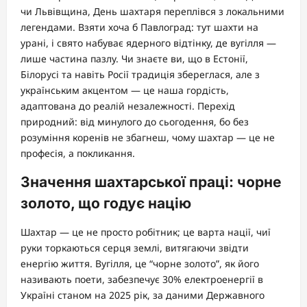
чи Львівщина, День шахтаря переплівся з локальними
легендами. Взяти хоча б Павлоград: тут шахти на
урані, і свято набуває ядерного відтінку, де вугілля —
лише частина пазлу. Чи знаєте ви, що в Естонії,
Білорусі та навіть Росії традиція збереглася, але з
українським акцентом — це наша гордість,
адаптована до реалій незалежності. Перехід
природний: від минулого до сьогодення, бо без
розуміння коренів не збагнеш, чому шахтар — це не
професія, а покликання.
Значення шахтарської праці: чорне
золото, що годує націю
Шахтар — це не просто робітник; це варта нації, чиї
руки торкаються серця землі, витягаючи звідти
енергію життя. Вугілля, це “чорне золото”, як його
називають поети, забезпечує 30% електроенергії в
Україні станом на 2025 рік, за даними Державного