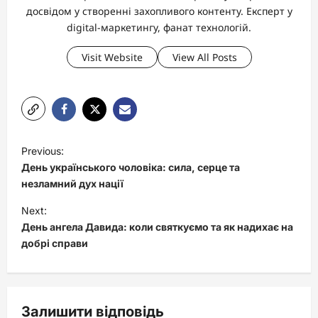
досвідом у створенні захопливого контенту. Експерт у
digital-маркетингу, фанат технологій.
Visit Website
View All Posts
P
Previous:
o
День українського чоловіка: сила, серце та
s
незламний дух нації
t
Next:
День ангела Давида: коли святкуємо та як надихає на
n
добрі справи
a
v
i
Залишити відповідь