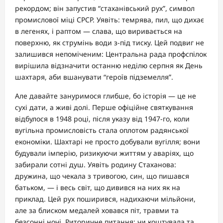
рекордом; він запустив “стаханівський рух”, символ
промислової міці СРСР. Уявіть: темрява, пил, що дихає
в легенях, і раптом — слава, що виривається на
поверхню, як струмінь води з-під тиску. Цей подвиг не
залишився непоміченим: Центральна рада профспілок
вирішила відзначити останню неділю серпня як День
шахтаря, аби вшанувати “героїв підземелля”.
Але давайте зануримося глибше, бо історія — це не
сухі дати, а живі долі. Перше офіційне святкування
відбулося в 1948 році, після указу від 1947-го, коли
вугільна промисловість стала оплотом радянської
економіки. Шахтарі не просто добували вугілля; вони
будували імперію, ризикуючи життям у аваріях, що
забирали сотні душ. Уявіть родину Стаханова:
дружина, що чекала з тривогою, син, що пишався
батьком, — і весь світ, що дивився на них як на
приклад. Цей рух поширився, надихаючи мільйони,
але за блиском медалей ховався піт, травми та
безсонні ночі. Риторичне питання: чи коштувала та