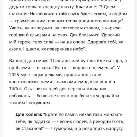
додати тепла в холодну шахту. Класичне: “З Днем
шахтаря! Нехай кожен твій спуск буде легким, а підйом
— тріумфальним, повним тепла родинного вогнища”.
Уявіть, як це звучить за святковим столом, з чаркою
горілки й сльозами на очах. Для близьких: “Дорогий
мій герою, твоя сила — наша опора. Здоров’я тобі, як
скеля, і щастя, як поверхневе небо”.
Варіації для сміху: “Шахтаре, хай вугілля йде на гора, а
проблеми — в завал! Бо ти — король підземелля”. У
2025-му, з соцмережами, привітання стали
креативними: меми з лампами-емодзі чи вірші в
TikTok. Ось список ідей для персоналізованих
побажань — бо кожне слово має бути як удар кайла:
точним і потужним.
Для колеги:
“Брате по лампі, нехай гази минають
тебе, як податки — чесних людей, а рекорди б’ють,
як Стаханов!” — з гумором, що розрядить напругу.