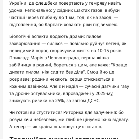
України, де флешбеки повертають у темряву навіть
удома. Регіонально: у східних шахтах газові вибухи
частіші через глибину до 1 км, тоді як на заході —
підтоплення, бо Карпати ховають ріки під землею.
Біологічні аспекти додають драми: пилове
захворювання — силікоз — повільно руйнує легені, як
невидимий ворог, скорочуючи життя на 10-15 років.
Приклад: Марія з Червонограда, перша жінка-
забійниця в родині, бореться з цим, але каже: “Краще
дихати пилом, ніж сидіти без діла”. Емоційно це
розриває: родини чекають, серця стискаються з
кожним дзвінком. Але є й надія — сучасні датчики газу
та дрони-рятувальники, впроваджені у 2025-му,
знижують ризики на 25%, за звітом ДСНС.
Чи готові ви спуститися? Риторика для залучення: бо
розуміючи небезпеки, ми глибше цінуємо їхню відвагу.
А тепер — як країна вшановує цих титанів.