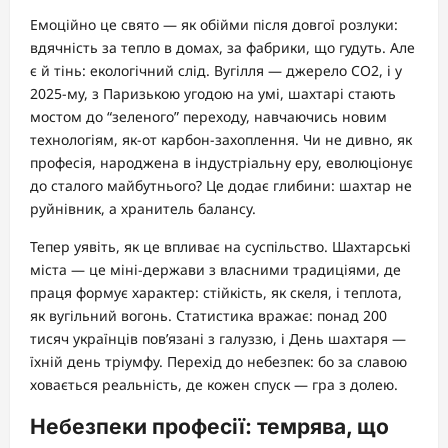
Емоційно це свято — як обійми після довгої розлуки:
вдячність за тепло в домах, за фабрики, що гудуть. Але
є й тінь: екологічний слід. Вугілля — джерело CO2, і у
2025-му, з Паризькою угодою на умі, шахтарі стають
мостом до “зеленого” переходу, навчаючись новим
технологіям, як-от карбон-захоплення. Чи не дивно, як
професія, народжена в індустріальну еру, еволюціонує
до сталого майбутнього? Це додає глибини: шахтар не
руйнівник, а хранитель балансу.
Тепер уявіть, як це впливає на суспільство. Шахтарські
міста — це міні-держави з власними традиціями, де
праця формує характер: стійкість, як скеля, і теплота,
як вугільний вогонь. Статистика вражає: понад 200
тисяч українців пов’язані з галуззю, і День шахтаря —
їхній день тріумфу. Перехід до небезпек: бо за славою
ховається реальність, де кожен спуск — гра з долею.
Небезпеки професії: темрява, що