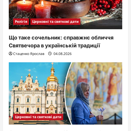
Релігія
Церковні та святкові дати
Що таке сочельник: справжнє обличчя
Святвечора в українській традиції
Стаценко Ярослав
04.08.2026
Церковні та святкові дати