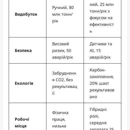
ний, 25 млн
Ручний, 80
тонн/рік з
Видобуток
млн тонн/
фокусом на
рік
ефективніст
ь
Високий
Датчики та
Безпека
ризик, 50
AI, 15
аварій/рік
аварій/рік
Карбон-
Забрудненн
захоплення,
я CO2, без
Екологія
20% шахт
рекультивац
рекультивов
ії
ано
Гібридні
Фізична
ролі,
Робочі
праця,
середня
місця
низька
зарплата 25