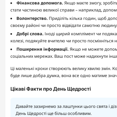
Фінансова допомога.
Якщо маєте змогу, зробіть
стати частиною великої справи – наприклад, допомо
Волонтерство.
Приділіть кілька годин, щоб доп
своєму районі чи просто відвідати самотню людину.
Добрі слова.
Іноді щирий комплімент чи подяка 
колезі, подякуйте вчителю чи просто посміхніться 
Поширення інформації.
Якщо не можете допомог
соціальних мережах. Ваш пост може надихнути інш
Ці маленькі кроки створюють велику хвилю змін. Кож
буде лише добра думка, вона все одно матиме зна
Цікаві Факти про День Щедрості
Давайте зазирнемо за лаштунки цього свята і діз
День Щедрості ще більш особливим.