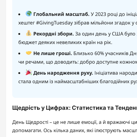
Глобальний масштаб.
У 2023 році до ініц
хештег #GivingTuesday зібрав мільйони згадок у
Рекордні збори.
За один день у США було 
бюджет деяких невеликих країн на рік.
Не лише гроші.
Близько 60% учасників Дн
чи речами, що доводить: добро доступне кожном
День народження руху.
Ініціатива народил
стала одним із наймасштабніших благодійних рухів
Щедрість у Цифрах: Статистика та Тенденц
День Щедрості – це не лише емоції, а й вражаючі ц
допомагати. Ось кілька даних, які ілюструють масшт