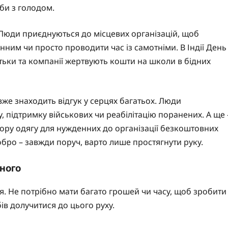
ьби з голодом.
 Люди приєднуються до місцевих організацій, щоб
ним чи просто проводити час із самотніми. В Індії День
атьки та компанії жертвують кошти на школи в бідних
вже знаходить відгук у серцях багатьох. Люди
 підтримку військових чи реабілітацію поранених. А ще 
збору одягу для нужденних до організації безкоштовних
обро – завжди поруч, варто лише простягнути руку.
жного
я. Не потрібно мати багато грошей чи часу, щоб зробити
ів долучитися до цього руху.