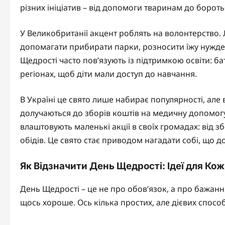
різних ініціатив – від допомоги тваринам до борот
У Великобританії акцент роблять на волонтерство.
допомагати прибирати парки, розносити їжу нужден
Щедрості часто пов’язують із підтримкою освіти: б
регіонах, щоб діти мали доступ до навчання.
В Україні це свято лише набирає популярності, але 
долучаються до зборів коштів на медичну допомогу,
влаштовують маленькі акції в своїх громадах: від 
обідів. Це свято стає приводом нагадати собі, що д
Як Відзначити День Щедрості: Ідеї для Ко
День Щедрості – це не про обов’язок, а про бажанн
щось хороше. Ось кілька простих, але дієвих способ