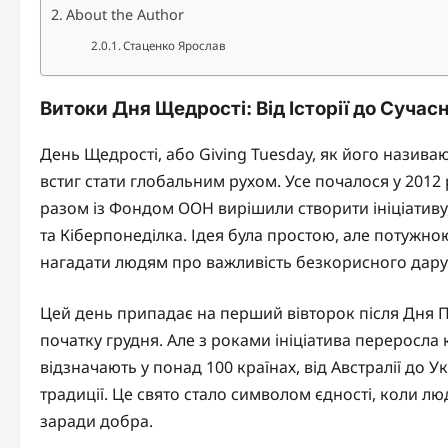
About the Author
Стаценко Ярослав
Витоки Дня Щедрості: Від Історії до Сучас
День Щедрості, або Giving Tuesday, як його називаю
встиг стати глобальним рухом. Усе почалося у 2012 
разом із Фондом ООН вирішили створити ініціативу, 
та Кіберпонеділка. Ідея була простою, але потужн
нагадати людям про важливість безкорисного дару
Цей день припадає на перший вівторок після Дня П
початку грудня. Але з роками ініціатива переросла
відзначають у понад 100 країнах, від Австралії до У
традиції. Це свято стало символом єдності, коли люд
заради добра.