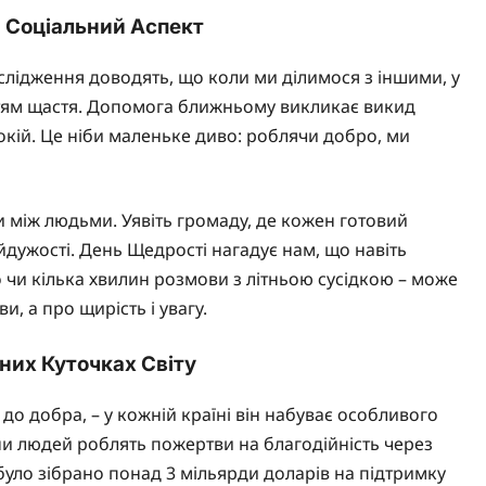
 Соціальний Аспект
дослідження доводять, що коли ми ділимося з іншими, у
уттям щастя. Допомога ближньому викликає викид
покій. Це ніби маленьке диво: роблячи добро, ми
ки між людьми. Уявіть громаду, де кожен готовий
йдужості. День Щедрості нагадує нам, що навіть
 чи кілька хвилин розмови з літньою сусідкою – може
и, а про щирість і увагу.
зних Куточках Світу
до добра, – у кожній країні він набуває особливого
и людей роблять пожертви на благодійність через
було зібрано понад 3 мільярди доларів на підтримку