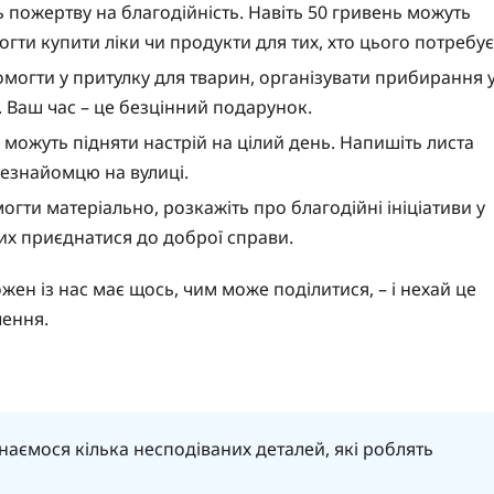
 пожертву на благодійність. Навіть 50 гривень можуть
гти купити ліки чи продукти для тих, хто цього потребує
омогти у притулку для тварин, організувати прибирання 
 Ваш час – це безцінний подарунок.
можуть підняти настрій на цілий день. Напишіть листа
незнайомцю на вулиці.
ти матеріально, розкажіть про благодійні ініціативи у
их приєднатися до доброї справи.
ен із нас має щось, чим може поділитися, – і нехай це
чення.
наємося кілька несподіваних деталей, які роблять