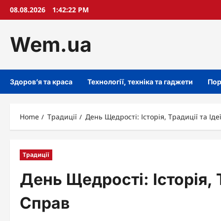
Skip
08.08.2026
1:42:23 PM
to
content
Wem.ua
Здоров’я та краса
Технології, техніка та гаджети
Пор
Home
Традиції
День Щедрості: Історія, Традиції та Ід
Традиції
День Щедрості: Історія, 
Справ