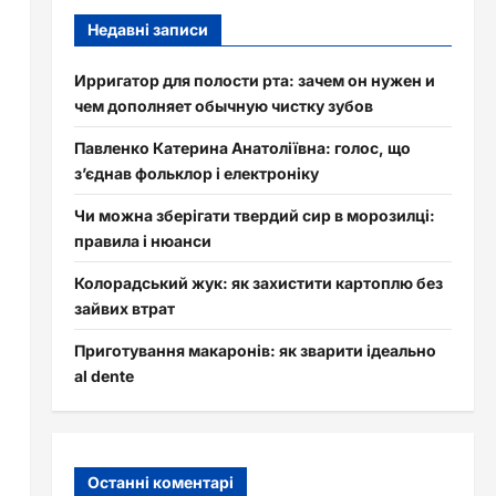
Недавні записи
Ирригатор для полости рта: зачем он нужен и
чем дополняет обычную чистку зубов
Павленко Катерина Анатоліївна: голос, що
з’єднав фольклор і електроніку
Чи можна зберігати твердий сир в морозилці:
правила і нюанси
Колорадський жук: як захистити картоплю без
зайвих втрат
Приготування макаронів: як зварити ідеально
al dente
Останні коментарі