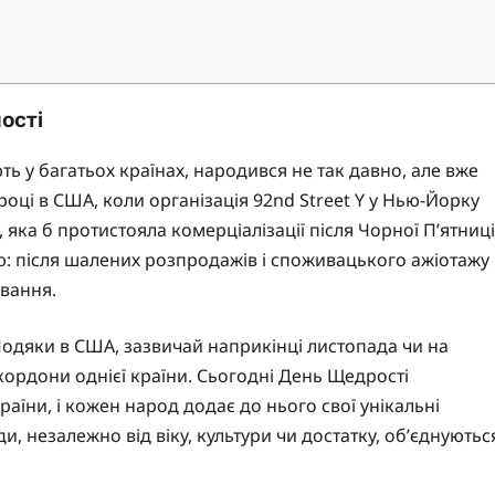
ності
ть у багатьох країнах, народився не так давно, але вже
році в США, коли організація 92nd Street Y у Нью-Йорку
яка б протистояла комерціалізації після Чорної П’ятниці
ою: після шалених розпродажів і споживацького ажіотажу
вання.
одяки в США, зазвичай наприкінці листопада чи на
 кордони однієї країни. Сьогодні День Щедрості
країни, і кожен народ додає до нього свої унікальні
и, незалежно від віку, культури чи достатку, об’єднуютьс