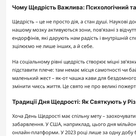
Чому Щедрість Важлива: Психологічний та
Щедрість – це не просто дія, а стан душі. Наукові 
нашому мозку активуються зони, пов’язані з відч
ендорфінів, які дарують нам радість і внутрішній с
зцілюємо не лише інших, а й себе.
На соціальному рівні щедрість створює міцні зв’яз
підставити плече: там немає місця самотності чи ба
маленький жест – як-от чашка кави для бездомного
змінити чиєсь життя. Це свято не про великі пожертв
Традиції Дня Щедрості: Як Святкують у Рі
Хоча День Щедрості має спільну мету – заохочувати 
забарвлення. У США, наприклад, цього дня мільйон
онлайн-платформи. У 2023 році лише за одну добу 