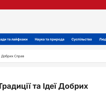
ади та лайфхаки
Наука та природа
Суспільство
Люд
еї Добрих Справ
Традиції та Ідеї Добрих