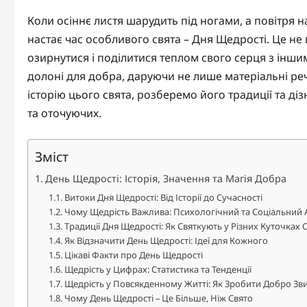
Коли осіннє листя шарудить під ногами, а повітря 
настає час особливого свята – Дня Щедрості. Це не 
озирнутися і поділитися теплом свого серця з інши
долоні для добра, даруючи не лише матеріальні речі
історію цього свята, розберемо його традиції та д
та оточуючих.
Зміст
День Щедрості: Історія, Значення та Магія Добра
Витоки Дня Щедрості: Від Історії до Сучасності
Чому Щедрість Важлива: Психологічний та Соціальний 
Традиції Дня Щедрості: Як Святкують у Різних Куточках С
Як Відзначити День Щедрості: Ідеї для Кожного
Цікаві Факти про День Щедрості
Щедрість у Цифрах: Статистика та Тенденції
Щедрість у Повсякденному Житті: Як Зробити Добро Зв
Чому День Щедрості – Це Більше, Ніж Свято