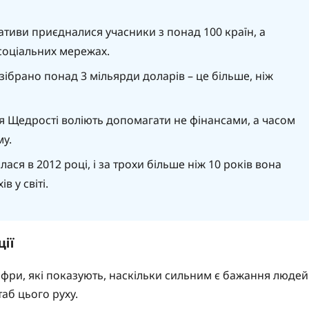
іативи приєдналися учасники з понад 100 країн, а
 соціальних мережах.
зібрано понад 3 мільярди доларів – це більше, ніж
я Щедрості воліють допомагати не фінансами, а часом
у.
ася в 2012 році, і за трохи більше ніж 10 років вона
 у світі.
ії
ифри, які показують, наскільки сильним є бажання людей
аб цього руху.