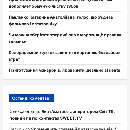
дополняет обычную чистку зубов
Павленко Катерина Анатоліївна: голос, що з’єднав
фольклор і електроніку
Чи можна зберігати твердий сир в морозилці: правила
і нюанси
Колорадський жук: як захистити картоплю без зайвих
втрат
Приготування макаронів: як зварити ідеально al dente
Останні коментарі
Олександра
до
Як зв’язатися з оператором Світ ТВ:
повний гід по контактах SWEET.TV
Василь
до
Як зменшити статевий потяг у чоловіків: 5