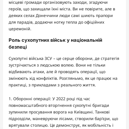
місцеві громади організовують заходи, згадуючи
героїв, що захищали їхні міста. Ви не повірите, але в
деяких селах Донеччини люди самі шиють прапори
для парадів, додаючи нотку тепла до офіційних
церемоній.
Роль сухопутних військ у національній
безпеці
Сухопутні війська ЗСУ – це серце оборони, де стратегія
зустрічається з людською волею. Вони не тільки
відбивають атаки, але й проводять операції, що
змінюють хід конфліктів. Розгляньмо, як це працює на
практиці, з прикладами з реального життя.
Оборонні операції: У 2022 році під час
повномасштабного вторгнення сухопутні бригади
зупинили просування ворога на Київщині. Танкові
підрозділи, маневруючи лісами, створили бар’єри, що
врятували столицю. Це демонструє, як мобільність і