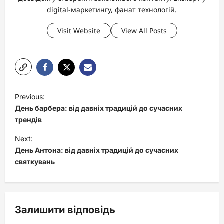
digital-маркетингу, фанат технологій.
Visit Website
View All Posts
P
Previous:
o
День барбера: від давніх традицій до сучасних
s
трендів
t
Next:
День Антона: від давніх традицій до сучасних
n
святкувань
a
v
i
Залишити відповідь
g