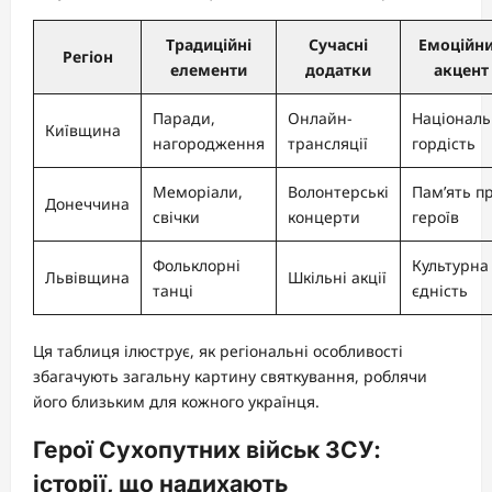
Традиційні
Сучасні
Емоційн
Регіон
елементи
додатки
акцент
Паради,
Онлайн-
Національ
Київщина
нагородження
трансляції
гордість
Меморіали,
Волонтерські
Пам’ять п
Донеччина
свічки
концерти
героїв
Фольклорні
Культурна
Львівщина
Шкільні акції
танці
єдність
Ця таблиця ілюструє, як регіональні особливості
збагачують загальну картину святкування, роблячи
його близьким для кожного українця.
Герої Сухопутних військ ЗСУ:
історії, що надихають