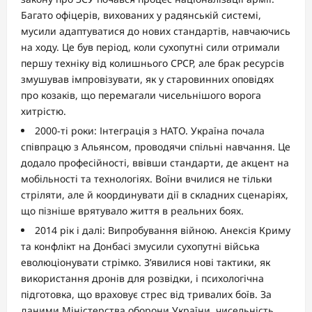
Багато офіцерів, вихованих у радянській системі,
мусили адаптуватися до нових стандартів, навчаючись
на ходу. Це був період, коли сухопутні сили отримали
першу техніку від колишнього СРСР, але брак ресурсів
змушував імпровізувати, як у старовинних оповідях
про козаків, що перемагали чисельнішого ворога
хитрістю.
2000-ті роки: Інтеграція з НАТО. Україна почала
співпрацю з Альянсом, проводячи спільні навчання. Це
додало професійності, ввівши стандарти, де акцент на
мобільності та технологіях. Воїни вчилися не тільки
стріляти, але й координувати дії в складних сценаріях,
що пізніше врятувало життя в реальних боях.
2014 рік і далі: Випробування війною. Анексія Криму
та конфлікт на Донбасі змусили сухопутні війська
еволюціонувати стрімко. З’явилися нові тактики, як
використання дронів для розвідки, і психологічна
підготовка, що враховує стрес від тривалих боїв. За
даними Міністерства оборони України, чисельність