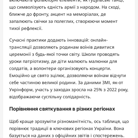
що символізують єдність армії з народом. На сході,
ближче до фронту, акцент на меморіалах, де
запалюють свічки за полеглих, створюючи момент
тихої рефлексії.
Сучасні практики додають інновацій: онлайн-
трансляції дозволяють родинам воїнів дивитися
церемонії з будь-якої точки світу. Школи проводять
уроки патріотизму, де діти малюють малюнки для
солдатів, а волонтери організовують концерти.
Емоційно це свято зцілює, дозволяючи воїнам відчути
себе частиною великої родини. За даними ЗМІ, як-от
Укрінформ, участь у заходах зросла на 25% з 2022 року,
відображаючи суспільну солідарність.
Порівняння святкування в різних регіонах
Щоб краще зрозуміти різноманітність, ось таблиця, що
порівнює традиції в ключових регіонах України. Вона
базується на даних з офіційних звітів і спостережень.