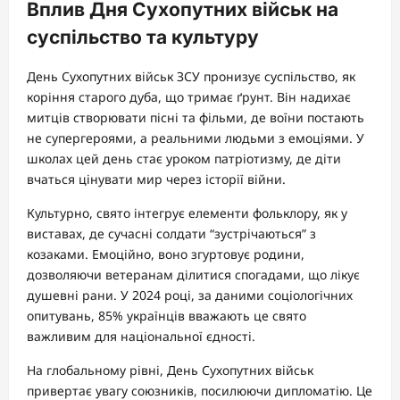
Вплив Дня Сухопутних військ на
суспільство та культуру
День Сухопутних військ ЗСУ пронизує суспільство, як
коріння старого дуба, що тримає ґрунт. Він надихає
митців створювати пісні та фільми, де воїни постають
не супергероями, а реальними людьми з емоціями. У
школах цей день стає уроком патріотизму, де діти
вчаться цінувати мир через історії війни.
Культурно, свято інтегрує елементи фольклору, як у
виставах, де сучасні солдати “зустрічаються” з
козаками. Емоційно, воно згуртовує родини,
дозволяючи ветеранам ділитися спогадами, що лікує
душевні рани. У 2024 році, за даними соціологічних
опитувань, 85% українців вважають це свято
важливим для національної єдності.
На глобальному рівні, День Сухопутних військ
привертає увагу союзників, посилюючи дипломатію. Це