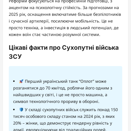
Реформи фокусуються на професійній підготовці, з
акцентом на психологічну стійкість. За прогнозами на
2025 рік, оснащення включатиме більше безпілотників
і сучасної артилерії, посилюючи мобільність. Це не
просто техніка, а інвестиція в людський потенціал, де
кожен воїн стає частиною розумної системи.
Цікаві факти про Сухопутні війська
ЗСУ
Перший український танк “Оплот” може
розганятися до 70 км/год, роблячи його одним з
найшвидших у світі, і це не просто машина, а
символ технологічного прориву в обороні.
У складі сухопутних військ служить понад 150
тисяч особового складу станом на 2024 рік, з яких
20% – жінки, що демонструє гендерну рівність у
армії, еволюціонуючи від традиційних ролей.