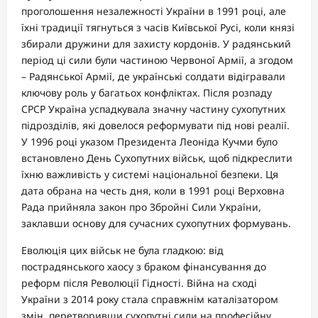
проголошення незалежності України в 1991 році, але
їхні традиції тягнуться з часів Київської Русі, коли князі
збирали дружини для захисту кордонів. У радянський
період ці сили були частиною Червоної Армії, а згодом
– Радянської Армії, де українські солдати відігравали
ключову роль у багатьох конфліктах. Після розпаду
СРСР Україна успадкувала значну частину сухопутних
підрозділів, які довелося реформувати під нові реалії.
У 1996 році указом Президента Леоніда Кучми було
встановлено День Сухопутних військ, щоб підкреслити
їхню важливість у системі національної безпеки. Ця
дата обрана на честь дня, коли в 1991 році Верховна
Рада прийняла закон про Збройні Сили України,
заклавши основу для сучасних сухопутних формувань.
Еволюція цих військ не була гладкою: від
пострадянського хаосу з браком фінансування до
реформ після Революції Гідності. Війна на сході
України з 2014 року стала справжнім каталізатором
змін, перетворивши сухопутні сили на професійну