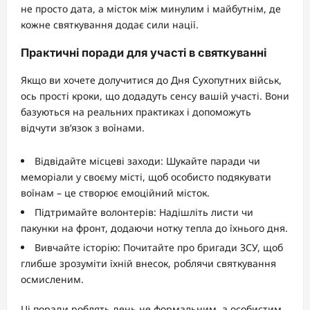
не просто дата, а місток між минулим і майбутнім, де
кожне святкування додає сили нації.
Практичні поради для участі в святкуванні
Якщо ви хочете долучитися до Дня Сухопутних військ,
ось прості кроки, що додадуть сенсу вашій участі. Вони
базуються на реальних практиках і допоможуть
відчути зв’язок з воїнами.
Відвідайте місцеві заходи: Шукайте паради чи
меморіали у своєму місті, щоб особисто подякувати
воїнам – це створює емоційний місток.
Підтримайте волонтерів: Надішліть листи чи
пакунки на фронт, додаючи нотку тепла до їхнього дня.
Вивчайте історію: Почитайте про бригади ЗСУ, щоб
глибше зрозуміти їхній внесок, роблячи святкування
осмисленим.
Ці поради роблять день не формальним, а особистим,