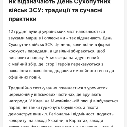
Як відзначають День Сухопутних
військ ЗСУ: традиції та сучасні
практики
12 грудня вулиці українських міст наповнюються
звуками маршів і оплесками – так відзначають День
Сухопутних військ ЗСУ. Це день, коли воїни в формі
крокують парадами, а цивільні збираються, щоб
висловити подяку. Атмосфера нагадує теплий
сімейний збір, де історії героїв переказуються з
покоління в покоління, додаючи емоційного тепла до
офіційних подій.
Традиційно святкування починається з урочистих
церемоній у військових частинах, де вручають
нагороди. У Києві на Михайлівській площі відбувається
парад, де танки гуркочуть бруківкою, а піхота
демонструє вишкіл. Регіональні відмінності додають
колориту: на заході України, в Карпатах, заходи
включають фольклорні елементи, як гуцульські танці,