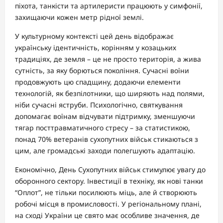
піхота, танкісти та артилеристи працюють у симфонії,
захищаючи кожен метр рідної землі.
У культурному контексті цей день відображає
українську ідентичність, корінням у козацьких
традиціях, де земля – це не просто територія, а жива
сутність, за яку борються покоління. Сучасні воїни
продовжують цю спадщину, додаючи елементи
технологій, як безпілотники, що ширяють над полями,
ніби сучасні яструби. Психологічно, святкування
допомагає воїнам відчувати підтримку, зменшуючи
тягар посттравматичного стресу – за статистикою,
понад 70% ветеранів сухопутних військ стикаються з
цим, але громадські заходи полегшують адаптацію.
Економічно, День Сухопутних військ стимулює увагу до
оборонного сектору. Інвестиції в техніку, як нові танки
“Оплот”, не тільки посилюють міць, але й створюють
робочі місця в промисловості. У регіональному плані,
на сході України це свято має особливе значення, де