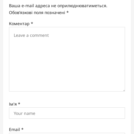
a
Ваша e-mail адреса не оприлюднюватиметься.
t
Обов’язкові поля позначені
*
i
Коментар
*
o
n
Ім'я
*
Email
*