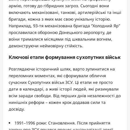
армію, готову до гібридних загроз. Сьогодні вони
включають механізовані, танкові, артилерійські та інші
бригади, кожна з яких має свою унікальну історію.
Наприклад, 93-тя механізована бригада “Холодний Яр”
прославилася обороною Донецького аеропорту, де
воїни трималися місяцями під шквальним вогнем,
демонструючи неймовірну стійкість.
Ключові етапи формування сухопутних військ
Розглядаючи історичний шлях, варто зупинитися на
переломних моментах, які сформували обличчя
сучасних Сухопутних військ ЗСУ. Ці етапи не просто
дати в календарі, а живі історії людей, які ризикували
всім заради свободи. Від перших днів незалежності до
нинішніх реформ – кожен крок додавав сили та
досвіду.
1991–1996 роки: Становлення. Після прийняття
закону про ЗСУ почався процес націоналізації армії.