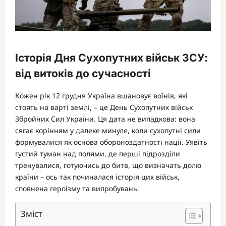
Історія Дня Сухопутних військ ЗСУ:
від витоків до сучасності
Кожен рік 12 грудня Україна вшановує воїнів, які
стоять на варті землі, – це День Сухопутних військ
Збройних Сил України. Ця дата не випадкова: вона
сягає корінням у далеке минуле, коли сухопутні сили
формувалися як основа обороноздатності нації. Уявіть
густий туман над полями, де перші підрозділи
тренувалися, готуючись до битв, що визначать долю
країни – ось так починалася історія цих військ,
сповнена героїзму та випробувань.
Зміст