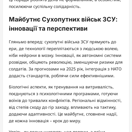
посилюючи суспільну солідарність.
Майбутнє Сухопутних військ ЗСУ:
інновації та перспективи
Гляньмо вперед: сухопутні війська ЗСУ прямують до
ери, де технології переплітаються з людською волею,
ніби нейрони в мозку. Інновації, як автономні системи
розвідки, обіцяють революцію, зменшуючи ризики для
солдатів. За прогнозами на 2025 рік, інтеграція з НАТО
додасть стандартів, роблячи сили ефективнішими.
Біологічні аспекти, як тренування на витривалість,
поєднуються з психологічними програмами, готуючи
воїнів до тривалих конфліктів. Регіональні відмінності,
від степів сходу до гір заходу, впливають на тактику,
додаючи адаптивності. Це майбутнє, сповнене надії,
де кожна інновація – крок до миру.
Уявіть, як дрони ширяють над полями, а воїни