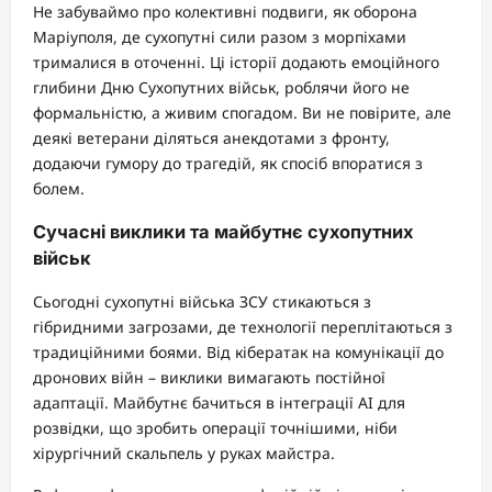
Не забуваймо про колективні подвиги, як оборона
Маріуполя, де сухопутні сили разом з морпіхами
трималися в оточенні. Ці історії додають емоційного
глибини Дню Сухопутних військ, роблячи його не
формальністю, а живим спогадом. Ви не повірите, але
деякі ветерани діляться анекдотами з фронту,
додаючи гумору до трагедій, як спосіб впоратися з
болем.
Сучасні виклики та майбутнє сухопутних
військ
Сьогодні сухопутні війська ЗСУ стикаються з
гібридними загрозами, де технології переплітаються з
традиційними боями. Від кібератак на комунікації до
дронових війн – виклики вимагають постійної
адаптації. Майбутнє бачиться в інтеграції AI для
розвідки, що зробить операції точнішими, ніби
хірургічний скальпель у руках майстра.