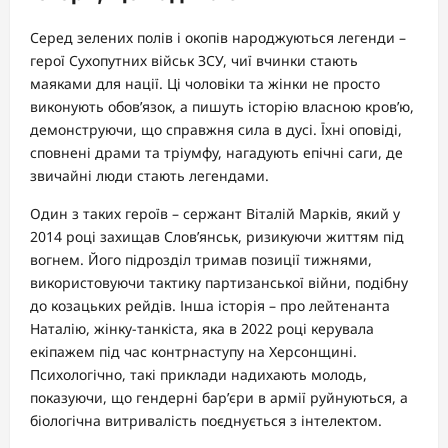
Серед зелених полів і окопів народжуються легенди –
герої Сухопутних військ ЗСУ, чиї вчинки стають
маяками для нації. Ці чоловіки та жінки не просто
виконують обов’язок, а пишуть історію власною кров’ю,
демонструючи, що справжня сила в дусі. Їхні оповіді,
сповнені драми та тріумфу, нагадують епічні саги, де
звичайні люди стають легендами.
Один з таких героїв – сержант Віталій Марків, який у
2014 році захищав Слов’янськ, ризикуючи життям під
вогнем. Його підрозділ тримав позиції тижнями,
використовуючи тактику партизанської війни, подібну
до козацьких рейдів. Інша історія – про лейтенанта
Наталію, жінку-танкіста, яка в 2022 році керувала
екіпажем під час контрнаступу на Херсонщині.
Психологічно, такі приклади надихають молодь,
показуючи, що гендерні бар’єри в армії руйнуються, а
біологічна витривалість поєднується з інтелектом.