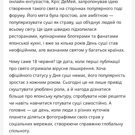
онлайн-ентузіастів, Кріс ДеМей, запропонував ідею
створення такого свята на сторінках популярного тоді
форуму. Його мета була простою, але амбітною —
популяризувати суші як страву, що об’єднує людей по
всьому світу. Ця ідея швидко підхопилася
ресторанами, кулінарними блогерами та фанатами
японської кухні, і вже за кілька років День суші став
неофіційним, але визнаним святом у багатьох країнах.
Чому саме 18 червня? Це дата, коли перші публікації
про свято отримали вірусне поширення. Хоча
офіційного статусу у Дня суші немає, його популярність
зростає з кожним роком. Сьогодні це не лише привід
скуштувати улюблені роли, а й нагода дізнатися
більше про японську культуру, спробувати нові рецепти
чи навіть навчитися готувати суші самостійно. А
головне — це день, коли люди з різних куточків
планети діляться фотографіями своїх страв у
соціальних мережах, створюючи справжню глобальну
спільноту.