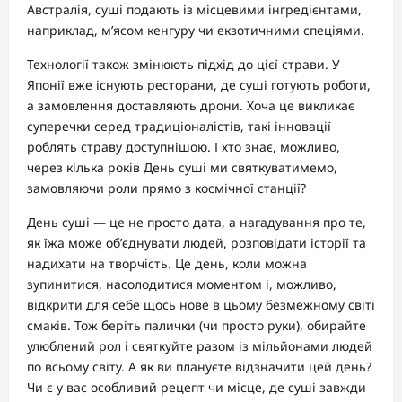
Австралія, суші подають із місцевими інгредієнтами,
наприклад, м’ясом кенгуру чи екзотичними спеціями.
Технології також змінюють підхід до цієї страви. У
Японії вже існують ресторани, де суші готують роботи,
а замовлення доставляють дрони. Хоча це викликає
суперечки серед традиціоналістів, такі інновації
роблять страву доступнішою. І хто знає, можливо,
через кілька років День суші ми святкуватимемо,
замовляючи роли прямо з космічної станції?
День суші — це не просто дата, а нагадування про те,
як їжа може об’єднувати людей, розповідати історії та
надихати на творчість. Це день, коли можна
зупинитися, насолодитися моментом і, можливо,
відкрити для себе щось нове в цьому безмежному світі
смаків. Тож беріть палички (чи просто руки), обирайте
улюблений рол і святкуйте разом із мільйонами людей
по всьому світу. А як ви плануєте відзначити цей день?
Чи є у вас особливий рецепт чи місце, де суші завжди