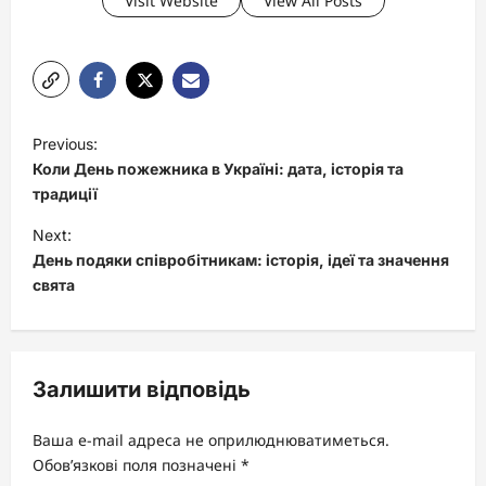
Visit Website
View All Posts
P
Previous:
o
Коли День пожежника в Україні: дата, історія та
s
традиції
t
Next:
День подяки співробітникам: історія, ідеї та значення
n
свята
a
v
i
Залишити відповідь
g
a
Ваша e-mail адреса не оприлюднюватиметься.
t
Обов’язкові поля позначені
*