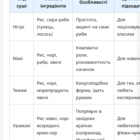
Особливості
суші
інгредієнти
підходи
Рис, сира риба
Простота,
Для
Нігірі
(тунець,
акцент на смак
поціновув
лосось)
риби
класики
Компактні
Рис, норі,
роли,
Макі
Для новач
риба, овочі
різноманітність
начинок
Рис, норі,
Конусоподібна
Для тих, х
Темакі
морепродукти,
форма, їдять
любить
овочі
руками
експерим
Популярні в
Рис зовні, норі
західних
Для
Урамакі
всередині,
країнах
любителів
крем-сир
(наприклад,
ф’южн-кух
“Каліфорнія”)