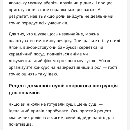
японську музику, зберіть друзів чи рідних, і процес
приготування стане справжньою розвагою. А
результат, навіть якщо роли вийдуть неідеальними,
точно порадує всіх учасників.
Для тих, хто шукає щось незвичайне, можна
влаштувати тематичну вечірку. Прикрасьте стіл у стилі
Японії, використовуючи бамбукові серветки чи
керамічний посуд, подивіться аніме чи
документальний фільм про японську кухню. Або ж
організуйте конкурс на найкреативніший рол — гості
точно оцінять таку ідею.
Рецепт домашніх суші: покрокова інструкція
для новачків
Якщо ви ніколи не готували суші, День суші —
ідеальний привід спробувати. Ось простий рецепт
класичних ролів із лососем, який підійде навіть для
початківців.