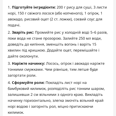
Підготуйте інгредієнти:
200 г рису для суші, 3 листи
норі, 150 г свіжого лосося (або копченого), 1 огірок, 1
авокадо, рисовий оцет (2 ст. ложки), соєвий соус для
подачі.
Зваріть рис:
Промийте рис у холодній воді 5–6 разів,
поки вода не стане прозорою. Залийте 250 мл води,
доведіть до кипіння, зменшіть вогонь і варіть 15
хвилин під кришкою. Додайте оцет, перемішайте і
дайте охолонути.
Наріжте начинку:
Лосось, огірок і авокадо наріжте
тонкими смужками. Чим рівніше, тим легше буде
загортати роли.
Сформуйте роли:
Покладіть лист норі на
бамбуковий килимок, розподіліть рис тонким шаром,
залишивши 2 см вільними з одного краю. Викладіть
начинку горизонтально, злегка змочіть вільний край
норі водою і загорніть рол, міцно притискаючи
килимок.