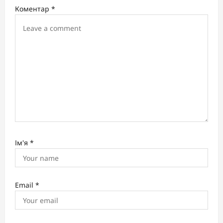
i
Коментар
*
o
n
Ім'я
*
Email
*