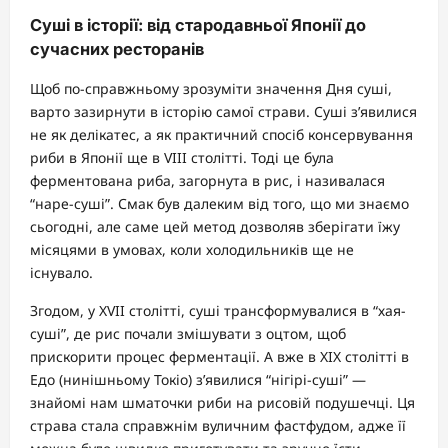
Суші в історії: від стародавньої Японії до
сучасних ресторанів
Щоб по-справжньому зрозуміти значення Дня суші,
варто зазирнути в історію самої страви. Суші з’явилися
не як делікатес, а як практичний спосіб консервування
риби в Японії ще в VIII столітті. Тоді це була
ферментована риба, загорнута в рис, і називалася
“наре-суші”. Смак був далеким від того, що ми знаємо
сьогодні, але саме цей метод дозволяв зберігати їжу
місяцями в умовах, коли холодильників ще не
існувало.
Згодом, у XVII столітті, суші трансформувалися в “хая-
суші”, де рис почали змішувати з оцтом, щоб
прискорити процес ферментації. А вже в XIX столітті в
Едо (нинішньому Токіо) з’явилися “нігірі-суші” —
знайомі нам шматочки риби на рисовій подушечці. Ця
страва стала справжнім вуличним фастфудом, адже її