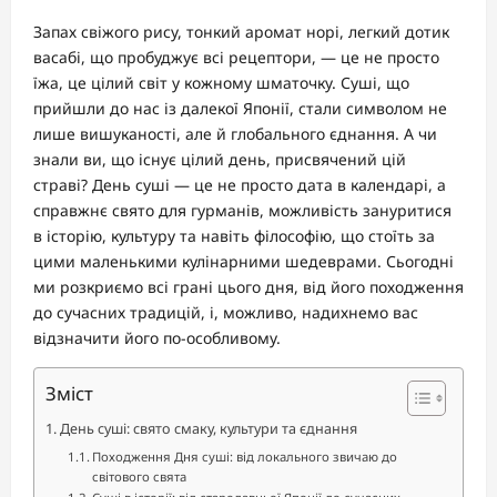
Запах свіжого рису, тонкий аромат норі, легкий дотик
васабі, що пробуджує всі рецептори, — це не просто
їжа, це цілий світ у кожному шматочку. Суші, що
прийшли до нас із далекої Японії, стали символом не
лише вишуканості, але й глобального єднання. А чи
знали ви, що існує цілий день, присвячений цій
страві? День суші — це не просто дата в календарі, а
справжнє свято для гурманів, можливість зануритися
в історію, культуру та навіть філософію, що стоїть за
цими маленькими кулінарними шедеврами. Сьогодні
ми розкриємо всі грані цього дня, від його походження
до сучасних традицій, і, можливо, надихнемо вас
відзначити його по-особливому.
Зміст
День суші: свято смаку, культури та єднання
Походження Дня суші: від локального звичаю до
світового свята