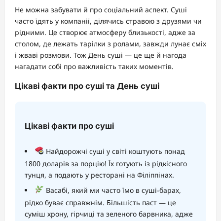
Не можна забувати й про соціальний аспект. Суші
часто їдять у компанії, ділячись стравою з друзями чи
рідними. Це створює атмосферу близькості, адже за
столом, де лежать тарілки з ролами, завжди лунає сміх
і жваві розмови. Тож День суші — це ще й нагода
нагадати собі про важливість таких моментів.
Цікаві факти про суші та День суші
Цікаві факти про суші
Найдорожчі суші у світі коштують понад
1800 доларів за порцію! Їх готують із рідкісного
тунця, а подають у ресторані на Філіппінах.
Васабі, який ми часто їмо в суші-барах,
рідко буває справжнім. Більшість паст — це
суміш хрону, гірчиці та зеленого барвника, адже