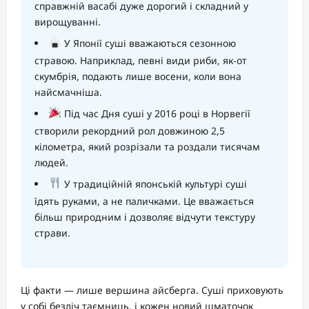
справжній васабі дуже дорогий і складний у
вирощуванні.
У Японії суші вважаються сезонною
стравою. Наприклад, певні види риби, як-от
скумбрія, подають лише восени, коли вона
найсмачніша.
Під час Дня суші у 2016 році в Норвегії
створили рекордний рол довжиною 2,5
кілометра, який розрізали та роздали тисячам
людей.
У традиційній японській культурі суші
їдять руками, а не паличками. Це вважається
більш природним і дозволяє відчути текстуру
страви.
Ці факти — лише вершина айсберга. Суші приховують
у собі безліч таємниць, і кожен новий шматочок