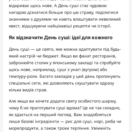
відкриває щось нове. А День суші стає чудовою
нагодою дізнатися більше про цю страву, поділитися
знаннями з друзями чи навіть влаштувати невеликий
квест, відшукуючи найцікавіші рецепти чи історії.
Як відзначити День суші: ідеї для кожного
День суші — це свято, яке можна адаптувати під будь-
який настрій чи бюджет. Якщо ви фанат ресторанів,
забронюйте столик у японському закладі та спробуйте
щось нове, наприклад, суші з унагі (вугром) або
темпуру-роли. Багато закладів у цей день пропонують
спеціальні сети, які дозволяють скуштувати одразу
кілька видів страв.
Але якщо ви хочете додати святу особистого шарму,
чому б не приготувати суші вдома? Це не так складно,
як здається на перший погляд. Вам знадобляться
лише базові інгредієнти — рис для суші, норі, риба чи
морепродукти, а також трохи терпіння. Увімкніть