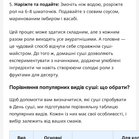
Наріжте та подайте:
Змочіть ніж водою, розріжте
рол на 6–8 шматочків. Подавайте з соєвим соусом,
маринованим імбиром і васабі.
Цей процес може здатися складним, але з кожним
разом роли виходять усе акуратнішими. А головне —
це чудовий спосіб відчути себе справжнім суші-
майстром. До того ж, домашні суші дозволяють
експериментувати з начинками, додаючи улюблені
інгредієнти чи навіть створюючи солодкі роли з
фруктами для десерту.
Порівняння популярних видів суші: що обрати?
Щоб допомогти вам визначитися, які суші спробувати
в День суші, ми підготували порівняльну таблицю
популярних видів. Кожен із них має свої особливості, і
вибір залежить від ваших смаків.
Вид
Основні
Для ко