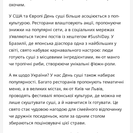
охочим.
У США та Європі День суші більше асоціюється з поп-
культурою. Ресторани влаштовують акції, пропонуючи
знижки на популярні сети, а в соціальних мережах
з’являються тисячі постів із хештегом #SushiDay. У
Бразилії, де японська діаспора одна з найбільших у
світі, свято набуває карнавального настрою: люди
готують суші з місцевими інгредієнтами, як-от манго
чи тропічні риби, створюючи унікальні ф’южн-роли.
А як щодо України? У нас День суші також набирає
популярності. Багато ресторанів пропонують тематичні
меню, а в великих містах, як-от Київ чи Львів,
проводять фестивалі японської культури, де можна не
лише скуштувати суші, а й навчитися їх готувати. Це
свято стає чудовою нагодою для сімейного відпочинку
чи дружніх посиденьок, коли за одним столом
збираються поціновувачі цієї страви.