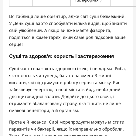
Ця таблиця лише орієнтир, адже світ суші безмежний.
У День суші варто спробувати кілька видів, щоб знайти
свій улюблений. А якщо ви вже маєте фаворита,
поділіться в коментарях, який саме рол підкорив ваше
серце!
Суші та здоров’я: користь і застереження
Суші часто вважають здоровою їжею, і не дарма. Риба,
як-от лосось чи тунець, багата на омега-3 жирні
кислоти, які підтримують роботу серця та мозку. Рис
забезпечує енергією, а норі містить йод, необхідний
для щитовидної залози. Додайте до цього овочі, і
отримаєте збалансовану страву, яка тішить не лише
смакові рецептори, а й організм.
Проте є й нюанси. Сирі морепродукти можуть містити
паразитів чи бактерії, якщо їх неправильно обробили.
Тож у День суші, якщо ви замовляєте страву в