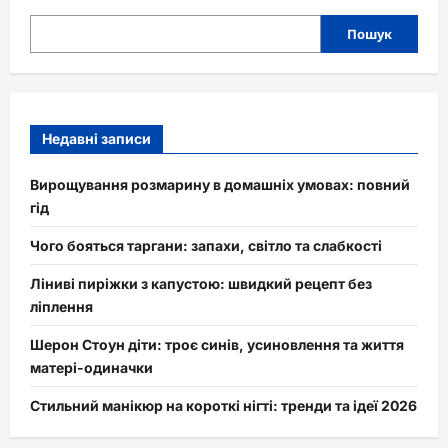
Пошук
Недавні записи
Вирощування розмарину в домашніх умовах: повний
гід
Чого бояться таргани: запахи, світло та слабкості
Ліниві пиріжки з капустою: швидкий рецепт без
ліплення
Шерон Стоун діти: троє синів, усиновлення та життя
матері-одиначки
Стильний манікюр на короткі нігті: тренди та ідеї 2026