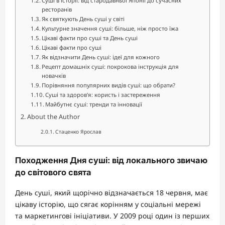
Суші в історії: від стародавньої Японії до сучасних
ресторанів
Як святкують День суші у світі
Культурне значення суші: більше, ніж просто їжа
Цікаві факти про суші та День суші
Цікаві факти про суші
Як відзначити День суші: ідеї для кожного
Рецепт домашніх суші: покрокова інструкція для
новачків
Порівняння популярних видів суші: що обрати?
Суші та здоров’я: користь і застереження
Майбутнє суші: тренди та інновації
About the Author
Стаценко Ярослав
Походження Дня суші: від локального звичаю
до світового свята
День суші, який щорічно відзначається 18 червня, має
цікаву історію, що сягає корінням у соціальні мережі
та маркетингові ініціативи. У 2009 році один із перших