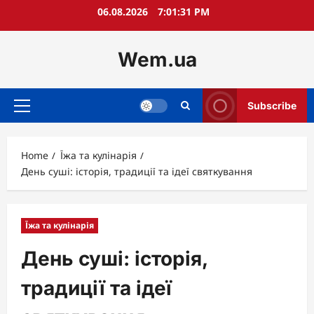
Skip
06.08.2026
7:01:32 PM
to
content
Wem.ua
Subscribe
Primary
Menu
Home
Їжа та кулінарія
День суші: історія, традиції та ідеї святкування
Їжа та кулінарія
День суші: історія,
традиції та ідеї