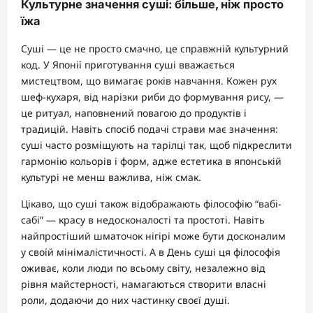
Культурне значення суші: більше, ніж просто
їжа
Суші — це не просто смачно, це справжній культурний
код. У Японії приготування суші вважається
мистецтвом, що вимагає років навчання. Кожен рух
шеф-кухаря, від нарізки риби до формування рису, —
це ритуал, наповнений повагою до продуктів і
традицій. Навіть спосіб подачі страви має значення:
суші часто розміщують на тарілці так, щоб підкреслити
гармонію кольорів і форм, адже естетика в японській
культурі не менш важлива, ніж смак.
Цікаво, що суші також відображають філософію “вабі-
сабі” — красу в недосконалості та простоті. Навіть
найпростіший шматочок нігірі може бути досконалим
у своїй мінімалістичності. А в День суші ця філософія
оживає, коли люди по всьому світу, незалежно від
рівня майстерності, намагаються створити власні
роли, додаючи до них частинку своєї душі.