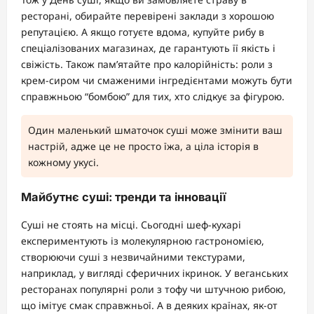
ресторані, обирайте перевірені заклади з хорошою
репутацією. А якщо готуєте вдома, купуйте рибу в
спеціалізованих магазинах, де гарантують її якість і
свіжість. Також пам’ятайте про калорійність: роли з
крем-сиром чи смаженими інгредієнтами можуть бути
справжньою “бомбою” для тих, хто слідкує за фігурою.
Один маленький шматочок суші може змінити ваш
настрій, адже це не просто їжа, а ціла історія в
кожному укусі.
Майбутнє суші: тренди та інновації
Суші не стоять на місці. Сьогодні шеф-кухарі
експериментують із молекулярною гастрономією,
створюючи суші з незвичайними текстурами,
наприклад, у вигляді сферичних ікринок. У веганських
ресторанах популярні роли з тофу чи штучною рибою,
що імітує смак справжньої. А в деяких країнах, як-от