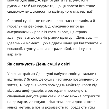
можна було швидко приготувати та зручно їсти
руками. Хто б міг подумати, що ця проста їжа стане
символом вишуканості та кулінарного мистецтва?
Сьогодні суші — це не лише японська традиція, а й
глобальний феномен. Від класичних нігірі до
американських ролів із крем-сиром, ця страва
адаптувалася до смаків різних культур. І День суші —
ідеальний момент, щоб віддати шану цій багатовіковій
еволюції, скуштувавши як традиційні, так і сучасні
варіанти.
Як святкують День суші у світі
У різних країнах День суші набуває своїх унікальних
відтінків. У Японії, де суші є частиною повсякденного
життя, 18 червня часто проходять майстер-класи від
відомих шеф-кухарів, а ресторани пропонують
спеціальні дегустаційні сети. У Токіо можна потрапити
на ярмарки, де готують гігантські роли довжиною в
кілька метрів, а потім розрізають їх і роздають усім