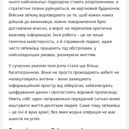
нього найсильніші підрозділи стають розрізненими, а
стратегічні плани руйнуються, як картковий будиночок.
Війська зв’язку відповідають за те, щоб кожен наказ
дійшов до виконавця, кожне повідомлення було
доставлене вчасно, а ворог не перехопив критично
важливу інформацію. Їхня робота – це не лише
технічна майстерність, а й справжній подвиг, адже
часто зв’язківці працюють під обстрілами, у
найскладніших умовах, ризикуючи життям.
У сучасних реаліях їхня роль стала ще більш
багатогранною. Вони не просто прокладають кабелі чи
налаштовують антени – вони захищають
інформаційний простір від кібератак, забезпечують
шифрування даних і протистоять ворожій пропаганді.
Уявіть собі: один неправильно переданий сигнал може
коштувати життя десяткам людей. Саме тому зв’язківці
– це очі й вуха армії, без яких жодна операція не має
шансів на успіх.