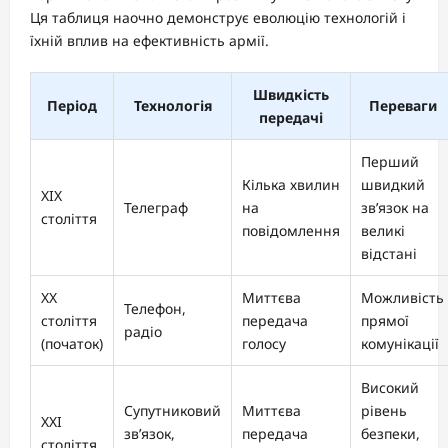
Ця таблиця наочно демонструє еволюцію технологій і
їхній вплив на ефективність армії.
Швидкість
Період
Технологія
Переваги
передачі
Перший
Кілька хвилин
швидкий
XIX
Телеграф
на
зв’язок на
століття
повідомлення
великі
відстані
XX
Миттєва
Можливість
Телефон,
століття
передача
прямої
радіо
(початок)
голосу
комунікації
Високий
Супутниковий
Миттєва
рівень
XXI
зв’язок,
передача
безпеки,
століття