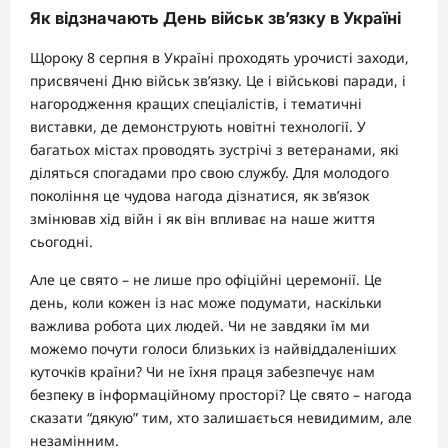
Як відзначають День військ зв’язку в Україні
Щороку 8 серпня в Україні проходять урочисті заходи,
присвячені Дню військ зв’язку. Це і військові паради, і
нагородження кращих спеціалістів, і тематичні
виставки, де демонструють новітні технології. У
багатьох містах проводять зустрічі з ветеранами, які
діляться спогадами про свою службу. Для молодого
покоління це чудова нагода дізнатися, як зв’язок
змінював хід війн і як він впливає на наше життя
сьогодні.
Але це свято – не лише про офіційні церемонії. Це
день, коли кожен із нас може подумати, наскільки
важлива робота цих людей. Чи не завдяки їм ми
можемо почути голоси близьких із найвіддаленіших
куточків країни? Чи не їхня праця забезпечує нам
безпеку в інформаційному просторі? Це свято – нагода
сказати “дякую” тим, хто залишається невидимим, але
незамінним.