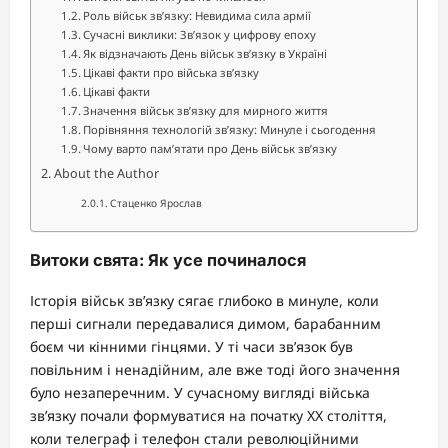
Роль військ зв’язку: Невидима сила армії
Сучасні виклики: Зв’язок у цифрову епоху
Як відзначають День військ зв’язку в Україні
Цікаві факти про війська зв’язку
Цікаві факти
Значення військ зв’язку для мирного життя
Порівняння технологій зв’язку: Минуле і сьогодення
Чому варто пам’ятати про День військ зв’язку
About the Author
Стаценко Ярослав
Витоки свята: Як усе починалося
Історія військ зв’язку сягає глибоко в минуле, коли
перші сигнали передавалися димом, барабанним
боєм чи кінними гінцями. У ті часи зв’язок був
повільним і ненадійним, але вже тоді його значення
було незаперечним. У сучасному вигляді війська
зв’язку почали формуватися на початку XX століття,
коли телеграф і телефон стали революційними