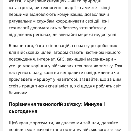
життя. У кризових ситуаціях – чи то природні
катастрофи, чи техногенні аварії – саме зв’язківці
першими відновлюють комунікацію, дозволяючи
рятувальним службам координувати свої дії. Їхні
технології допомагають забезпечувати зв’язок у
віддалених регіонах, де звичайні мережі недоступні.
Більше того, багато інновацій, спочатку розроблених
для військових цілей, згодом стають частиною нашого
повсякдення. Інтернет, GPS, захищені месенджери –
усе це має коріння у військових технологіях зв’язку. Тож
наступного разу, коли ви відправите повідомлення чи
прокладете маршрут у навігаторі, згадайте, що за цим
стоїть праця тисяч спеціалістів, які щодня роблять світ
ближчим.
Порівняння технологій зв’язку: Минуле і
сьогодення
Щоб краще зрозуміти, як далеко ми зайшли, давайте
порівняємо ключові етапи розвитку військового зв’язку.