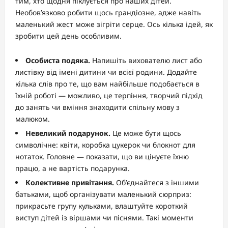
тим, хто щодня піклується про наших дітей.
Необов’язково робити щось грандіозне, адже навіть
маленький жест може зігріти серце. Ось кілька ідей, як
зробити цей день особливим.
Особиста подяка.
Напишіть вихователю лист або
листівку від імені дитини чи всієї родини. Додайте
кілька слів про те, що вам найбільше подобається в
їхній роботі — можливо, це терпіння, творчий підхід
до занять чи вміння знаходити спільну мову з
малюком.
Невеликий подарунок.
Це може бути щось
символічне: квіти, коробка цукерок чи блокнот для
нотаток. Головне — показати, що ви цінуєте їхню
працю, а не вартість подарунка.
Колективне привітання.
Об’єднайтеся з іншими
батьками, щоб організувати маленький сюрприз:
прикрасьте групу кульками, влаштуйте короткий
виступ дітей із віршами чи піснями. Такі моменти