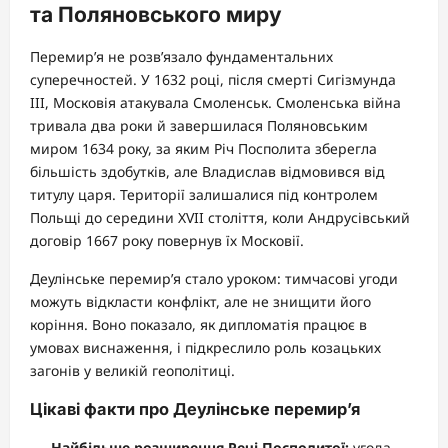
та Поляновського миру
Перемир’я не розв’язало фундаментальних
суперечностей. У 1632 році, після смерті Сигізмунда
III, Московія атакувала Смоленськ. Смоленська війна
тривала два роки й завершилася Поляновським
миром 1634 року, за яким Річ Посполита зберегла
більшість здобутків, але Владислав відмовився від
титулу царя. Території залишалися під контролем
Польщі до середини XVII століття, коли Андрусівський
договір 1667 року повернув їх Московії.
Деулінське перемир’я стало уроком: тимчасові угоди
можуть відкласти конфлікт, але не знищити його
коріння. Воно показало, як дипломатія працює в
умовах виснаження, і підкреслило роль козацьких
загонів у великій геополітиці.
Цікаві факти про Деулінське перемир’я
Найбільше розширення Речі Посполитої:
угода