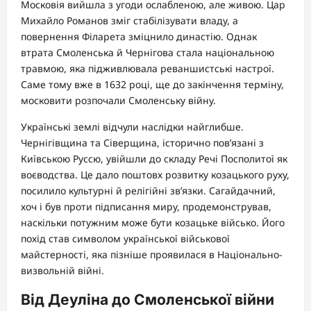
Московія вийшла з угоди ослабленою, але живою. Цар
Михайло Романов зміг стабілізувати владу, а
повернення Філарета зміцнило династію. Однак
втрата Смоленська й Чернігова стала національною
травмою, яка підживлювала реваншистські настрої.
Саме тому вже в 1632 році, ще до закінчення терміну,
московити розпочали Смоленську війну.
Українські землі відчули наслідки найглибше.
Чернігівщина та Сіверщина, історично пов’язані з
Київською Руссю, увійшли до складу Речі Посполитої як
воєводства. Це дало поштовх розвитку козацького руху,
посилило культурні й релігійні зв’язки. Сагайдачний,
хоч і був проти підписання миру, продемонстрував,
наскільки потужним може бути козацьке військо. Його
похід став символом української військової
майстерності, яка пізніше проявилася в Національно-
визвольній війні.
Від Деуліна до Смоленської війни