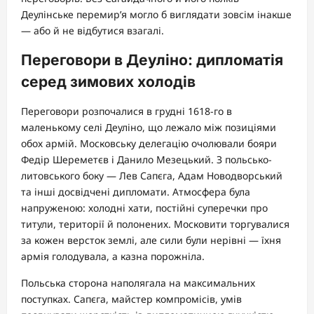
Деулінське перемир’я могло б виглядати зовсім інакше
— або й не відбутися взагалі.
Переговори в Деуліно: дипломатія
серед зимових холодів
Переговори розпочалися в грудні 1618-го в
маленькому селі Деуліно, що лежало між позиціями
обох армій. Московську делегацію очолювали бояри
Федір Шереметєв і Данило Мезецький. З польсько-
литовського боку — Лев Сапєга, Адам Новодворський
та інші досвідчені дипломати. Атмосфера була
напруженою: холодні хати, постійні суперечки про
титули, території й полонених. Московити торгувалися
за кожен версток землі, але сили були нерівні — їхня
армія голодувала, а казна порожніла.
Польська сторона наполягала на максимальних
поступках. Сапєга, майстер компромісів, умів