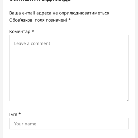
g
a
Ваша e-mail адреса не оприлюднюватиметься.
t
Обов’язкові поля позначені
*
i
Коментар
*
o
n
Ім'я
*