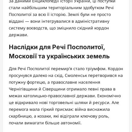
За даними Енциклопедії історії України, ці поступки
стали найбільшим територіальним здобутком Речі
Посполитої за всю її історію. Землі були не просто
віддані — вони інтегрувалися в адміністративну
систему воєводств, що зміцнило східний кордон
держави.
Наслідки для Речі Посполитої,
Московії та українських земель
Для Речі Посполитої перемир’я стало тріумфом. Кордон
просунувся далеко на схід, Смоленськ перетворився на
потужну фортецю, а православне населення
Чернігівщини й Сіверщини отримало певні права в
межах католицько-православної держави. Економічно
це відкривало нові торговельні шляхи й ресурси. Але
перемога мала гіркий присмак: війна виснажила
скарбницю, а козаки, які відіграли ключову роль,
почали вимагати більше автономії.