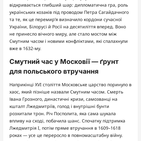
відкривається глибший шар: дипломатична гра, роль
українських козаків під проводом Петра Сагайдачного
та те, як це перемир’я визначило кордони сучасної
України, Білорусі й Росії на десятиліття вперед. Воно
не принесло вічного миру, але стало мостом між
Смутним часом і новими конфліктами, які спалахнули
вже в 1632-му.
Смутний час у Московії — ґрунт
для польського втручання
Наприкінці XVI століття Московське царство поринуло в
хаос, який пізніше назвали Смутним часом. Смерть
Івана Грозного, династичні кризи, самозванці на
кшталт Лжедмитріїв, голод і внутрішні бунти
розхитали трон. Річ Посполита, яка сама шукала
впливу на сході, побачила шанс. Спочатку підтримка
Лжедмитрія I, потім пряме втручання в 1609–1618
роках — усе це переросло в повномасштабну війну.