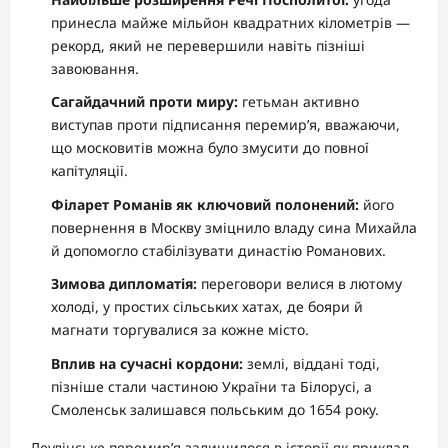
принесла майже мільйон квадратних кілометрів —
рекорд, який не перевершили навіть пізніші
завоювання.
Сагайдачний проти миру:
гетьман активно
виступав проти підписання перемир’я, вважаючи,
що московитів можна було змусити до повної
капітуляції.
Філарет Романів як ключовий полонений:
його
повернення в Москву зміцнило владу сина Михайла
й допомогло стабілізувати династію Романових.
Зимова дипломатія:
переговори велися в лютому
холоді, у простих сільських хатах, де бояри й
магнати торгувалися за кожне місто.
Вплив на сучасні кордони:
землі, віддані тоді,
пізніше стали частиною України та Білорусі, а
Смоленськ залишався польським до 1654 року.
Деулінське перемир’я залишилося в історії як приклад