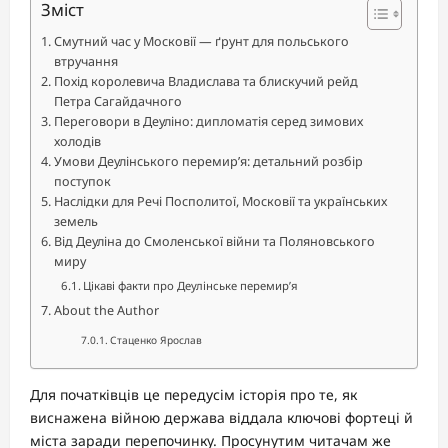
Зміст
Смутний час у Московії — ґрунт для польського
втручання
Похід королевича Владислава та блискучий рейд
Петра Сагайдачного
Переговори в Деуліно: дипломатія серед зимових
холодів
Умови Деулінського перемир’я: детальний розбір
поступок
Наслідки для Речі Посполитої, Московії та українських
земель
Від Деуліна до Смоленської війни та Поляновського
миру
Цікаві факти про Деулінське перемир’я
About the Author
Стаценко Ярослав
Для початківців це передусім історія про те, як
виснажена війною держава віддала ключові фортеці й
міста заради перепочинку. Просунутим читачам же