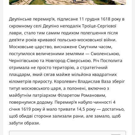
Деулінське перемир’я, підписане 11 грудня 1618 року в
скромному селі Деуліно неподалік Троїце-Сергієвої
лаври, стало тим самим подихом полегшення після
дев’яти років кривавої польсько-московської війни.
Московське царство, виснажене Смутним часом,
поступилося величезними землями — Смоленською,
Чернігівською та Новгород-Сіверською. Річ Посполита
отримала не просто територію, а стратегічний
плацдарм, який сягав майже мільйона квадратних
кілометрів приросту. Королевич Владислав Ваза зберіг
титул московського царя, а полонені, включно з
майбутнім патріархом Філаретом Романовим,
повернулися додому. Перемир’я набуло чинності 4
січня 1619 року й мало тривати 14,5 року — достатньо,
щоб обидві сторони зализали рани, але замало, щоб
забути образи.