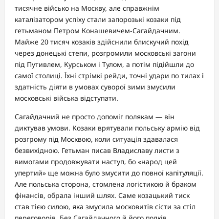
тисячне військо на Москву, але справжнім
каталізатором успіху стали запорозькі козаки під
гетьманом Петром Конашевичем-Сагайдачним.
Майже 20 тисяч козаків здійснили блискучий похід
через донецькі степи, розгромили московські загони
під Путивлем, Курськом і Тулом, а потім підійшли до
самої столиці. Їхні стрімкі рейди, точні удари по тилах і
здатність діяти в умовах суворої зими змусили
московські війська відступати.
Сагайдачний не просто допоміг полякам — він
диктував умови. Козаки врятували польську армію від
розгрому під Москвою, коли ситуація здавалася
безвихідною. Гетьман писав Владиславу листи з
вимогами продовжувати наступ, бо «народ цей
упертий» ще можна було змусити до повної капітуляції.
Але польська сторона, стомлена логістикою й браком
фінансів, обрала інший шлях. Саме козацький тиск
став тією силою, яка змусила московитів сісти за стіл
переговорів. Без Сагайдачного й його полків