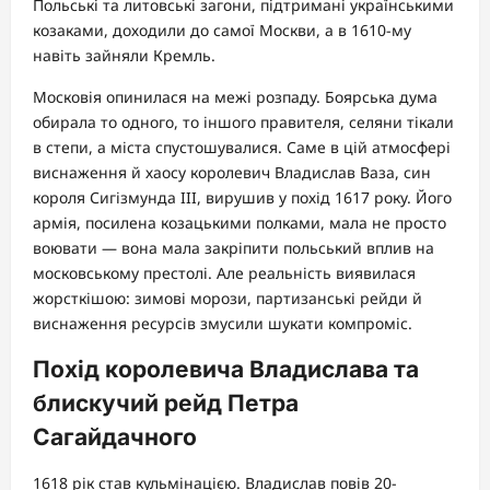
Польські та литовські загони, підтримані українськими
козаками, доходили до самої Москви, а в 1610-му
навіть зайняли Кремль.
Московія опинилася на межі розпаду. Боярська дума
обирала то одного, то іншого правителя, селяни тікали
в степи, а міста спустошувалися. Саме в цій атмосфері
виснаження й хаосу королевич Владислав Ваза, син
короля Сигізмунда III, вирушив у похід 1617 року. Його
армія, посилена козацькими полками, мала не просто
воювати — вона мала закріпити польський вплив на
московському престолі. Але реальність виявилася
жорсткішою: зимові морози, партизанські рейди й
виснаження ресурсів змусили шукати компроміс.
Похід королевича Владислава та
блискучий рейд Петра
Сагайдачного
1618 рік став кульмінацією. Владислав повів 20-