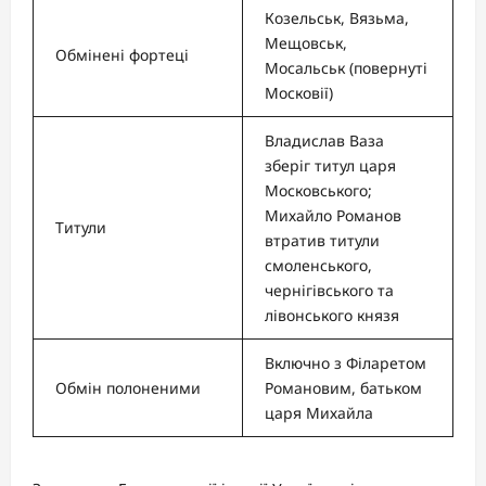
Козельськ, Вязьма,
Мещовськ,
Обмінені фортеці
Мосальськ (повернуті
Московії)
Владислав Ваза
зберіг титул царя
Московського;
Михайло Романов
Титули
втратив титули
смоленського,
чернігівського та
лівонського князя
Включно з Філаретом
Обмін полоненими
Романовим, батьком
царя Михайла