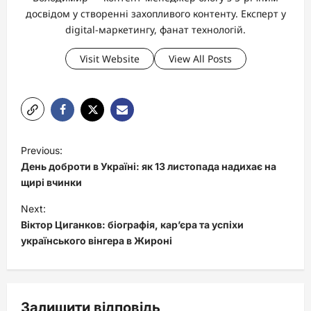
досвідом у створенні захопливого контенту. Експерт у
digital-маркетингу, фанат технологій.
Visit Website
View All Posts
P
Previous:
o
День доброти в Україні: як 13 листопада надихає на
s
щирі вчинки
t
Next:
Віктор Циганков: біографія, кар’єра та успіхи
n
українського вінгера в Жироні
a
v
i
Залишити відповідь