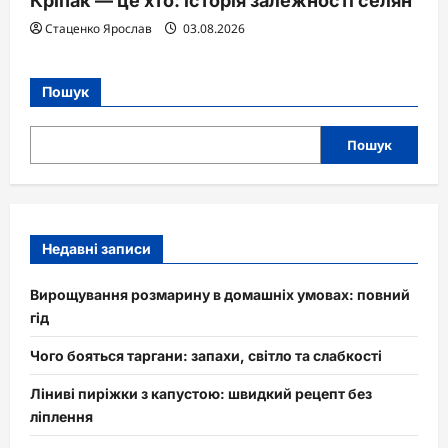
Кріпак — це хто: історія залежності селян
Стаценко Ярослав
03.08.2026
Пошук
Пошук
Недавні записи
Вирощування розмарину в домашніх умовах: повний
гід
Чого бояться таргани: запахи, світло та слабкості
Ліниві пиріжки з капустою: швидкий рецепт без
ліплення