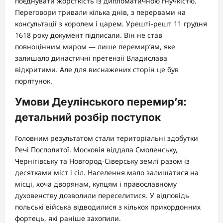
поєднувати жорсткість із дипломатичною гнучкістю.
Переговори тривали кілька днів, з перервами на
консультації з королем і царем. Урешті-решт 11 грудня
1618 року документ підписали. Він не став
повноцінним миром — лише перемир’ям, яке
залишало династичні претензії Владислава
відкритими. Але для виснажених сторін це був
порятунок.
Умови Деулінського перемир’я:
детальний розбір поступок
Головним результатом стали територіальні здобутки
Речі Посполитої. Московія віддала Смоленську,
Чернігівську та Новгород-Сіверську землі разом із
десятками міст і сіл. Населення мало залишатися на
місці, хоча дворянам, купцям і православному
духовенству дозволили переселитися. У відповідь
польські війська відводилися з кількох прикордонних
фортець, які раніше захопили.