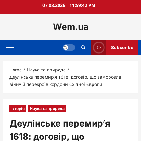
Skip
07.08.2026
11:59:43 PM
to
content
Wem.ua
Subscribe
Primary
Menu
Home
Наука та природа
Деулінське перемир’я 1618: договір, що заморозив
війну й перекроїв кордони Східної Європи
Історія
Наука та природа
Деулінське перемир’я
1618: договір, що