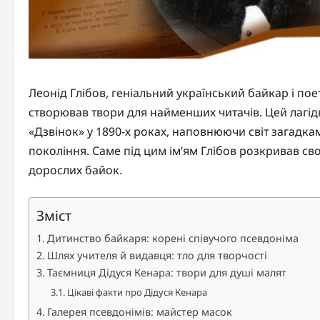
Леонід Глібов, геніальний український байкар і по
створював твори для найменших читачів. Цей лагід
«Дзвінок» у 1890-х роках, наповнюючи світ загадкам
покоління. Саме під цим ім’ям Глібов розкривав сво
дорослих байок.
Зміст
Дитинство байкаря: корені співучого псевдоніма
Шлях учителя й видавця: тло для творчості
Таємниця Дідуся Кенара: твори для душі малят
Цікаві факти про Дідуся Кенара
Галерея псевдонімів: майстер масок