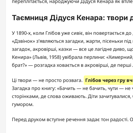
переплітається, народжуючи Дідуся Кенара як втіле
Таємниця Дідуся Кенара: твори 
У 1890-х, коли Глібов уже сивіє, він повертається д
«Дзвінок» з’являються загадки, жарти, пісеньки пі
загадок, акровірші, казки — все це лагідне диво, що
Кенира» (Львів, 1958) увібрала перлини: «Химерний
брат?» — розгадка ховається в акровірші, де перші
Ці твори — не просто розвага.
Глібов через гру в
Загадка про книгу: «Бачить — не бачить, чути — не
сторінками, де слова оживають. Діти зачитувалися,
гумором.
Перед друком вступне речення задає тон радості. О