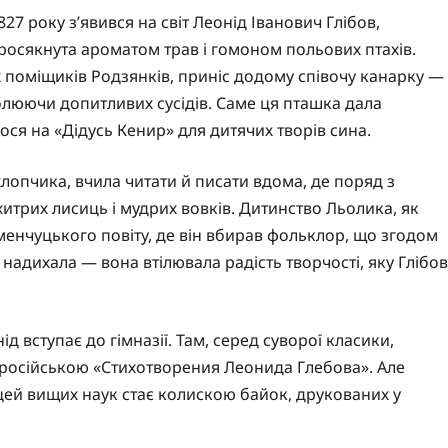
27 року з’явився на світ Леонід Іванович Глібов,
росякнута ароматом трав і гомоном польових птахів.
х поміщиків Родзянків, приніс додому співочу канарку —
люючи допитливих сусідів. Саме ця пташка дала
ся на «Дідусь Кенир» для дитячих творів сина.
лопчика, вчила читати й писати вдома, де поряд з
итрих лисиць і мудрих вовків. Дитинство Льолика, як
енчуцького повіту, де він вбирав фольклор, що згодом
 надихала — вона втілювала радість творчості, яку Глібов
д вступає до гімназії. Там, серед суворої класики,
 російською «Стихотворения Леонида Глебова». Але
іцей вищих наук стає колискою байок, друкованих у