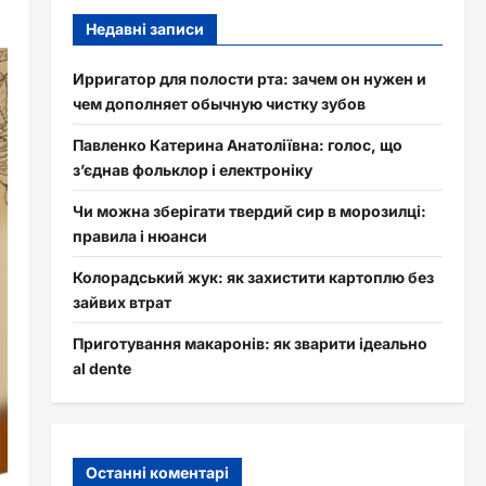
Недавні записи
Ирригатор для полости рта: зачем он нужен и
чем дополняет обычную чистку зубов
Павленко Катерина Анатоліївна: голос, що
з’єднав фольклор і електроніку
Чи можна зберігати твердий сир в морозилці:
правила і нюанси
Колорадський жук: як захистити картоплю без
зайвих втрат
Приготування макаронів: як зварити ідеально
al dente
Останні коментарі