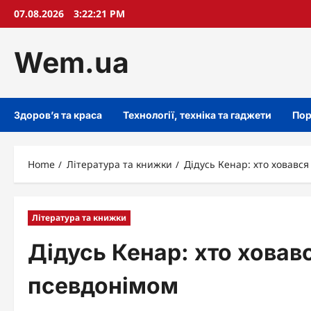
Skip
07.08.2026
3:22:21 PM
to
content
Wem.ua
Здоров’я та краса
Технології, техніка та гаджети
Пор
Home
Література та книжки
Дідусь Кенар: хто ховавс
Література та книжки
Дідусь Кенар: хто ховав
псевдонімом