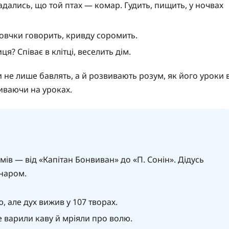
дались, що той птах — комар. Гудить, пищить, у ночвах
мовчки говорить, кривду соромить.
? Співає в клітці, веселить дім.
и не лише бавлять, а й розвивають розум, як його уроки 
живаючи на уроках.
мів — від «Капітан Бонвиван» до «П. Сонін». Дідусь
наром.
 але дух вижив у 107 творах.
де варили каву й мріяли про волю.