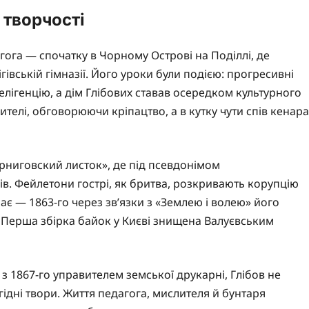
 творчості
гога — спочатку в Чорному Острові на Поділлі, де
ігівській гімназії. Його уроки були подією: прогресивні
елігенцію, а дім Глібових ставав осередком культурного
ителі, обговорюючи кріпацтво, а в кутку чути спів кенара
ерниговский листок», де під псевдонімом
ів. Фейлетони гострі, як бритва, розкривають корупцію
має — 1863-го через зв’язки з «Землею і волею» його
. Перша збірка байок у Києві знищена Валуєвським
 1867-го управителем земської друкарні, Глібов не
агідні твори. Життя педагога, мислителя й бунтаря