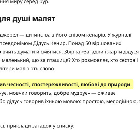
ння миру серед бур.
для душі малят
о джерел — дитинства з його співом кенарів. У журналі
д псевдонімом Дідусь Кенир. Понад 50 віршованих
 вчить думати й сміятися. Збірка «Загадки і жарти дідуся
, маленький, що за пташиця? Хто розмовляє, хто сестра і
 літери малюють слово.
чив чесності, спостережливості, любові до природи.
 чує, мовчки говорить, добре мудрує» — оживає
 бо дідусь говорив їхньою мовою: простою, мелодійною, 
сь приклади загадок у списку: