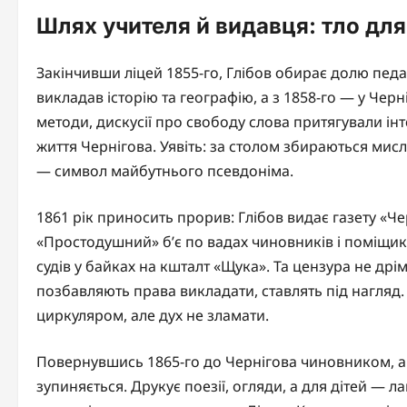
Шлях учителя й видавця: тло для
Закінчивши ліцей 1855-го, Глібов обирає долю педа
викладав історію та географію, а з 1858-го — у Черн
методи, дискусії про свободу слова притягували інт
життя Чернігова. Уявіть: за столом збираються мисл
— символ майбутнього псевдоніма.
1861 рік приносить прорив: Глібов видає газету «Ч
«Простодушний» б’є по вадах чиновників і поміщик
судів у байках на кшталт «Щука». Та цензура не дрі
позбавляють права викладати, ставлять під нагляд
циркуляром, але дух не зламати.
Повернувшись 1865-го до Чернігова чиновником, а з
зупиняється. Друкує поезії, огляди, а для дітей — л