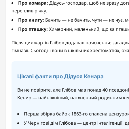
Про комара:
Дідусь-господар, щоб не зразу дога
переплив річку.
Про книгу:
Бачить — не бачить, чути — не чує, 
Про пташку:
Химерний, маленький, що за пташиця
Після цих жартів Глібов додавав пояснення: загадк
гімназії. Сьогодні вони в шкільних хрестоматіях, о
Цікаві факти про Дідуся Кенара
Ви не повірите, але Глібов мав понад 40 псевдоні
Кенир — найніжніший, натхненний родинним ке
Перша збірка байок 1863-го спалена цензурою,
У Чернігові дім Глібова — центр інтелігенції, 