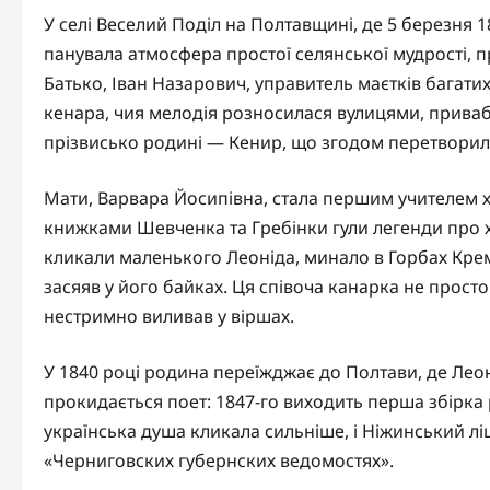
У селі Веселий Поділ на Полтавщині, де 5 березня 18
панувала атмосфера простої селянської мудрості, п
Батько, Іван Назарович, управитель маєтків багати
кенара, чия мелодія розносилася вулицями, приваб
прізвисько родині — Кенир, що згодом перетворило
Мати, Варвара Йосипівна, стала першим учителем х
книжками Шевченка та Гребінки гули легенди про х
кликали маленького Леоніда, минало в Горбах Крем
засяяв у його байках. Ця співоча канарка не просто
нестримно виливав у віршах.
У 1840 році родина переїжджає до Полтави, де Леоні
прокидається поет: 1847-го виходить перша збірка
українська душа кликала сильніше, і Ніжинський л
«Черниговских губернских ведомостях».