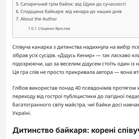
Сатиричний грім байок: від Щуки до сучасності
Спадщина байкаря: від кенара до наших днів
About the Author
Стаценко Ярослав
Співуча канарка з дитинства надихнула на вибір пс
зібрав усіх сусідів. «Дідусь Кенир» — так ласкаво 
підозрюючи, що за веселим дідусем стоїть один із на
Ця гра слів не просто прикривала автора — вона вт
Глібов використав понад 40 псевдонімів протягом 
переходу від гострої публіцистики до лагідної педаг
багатогранного світу майстра, чиї байки досі навча
Україні.
Дитинство байкаря: корені спів