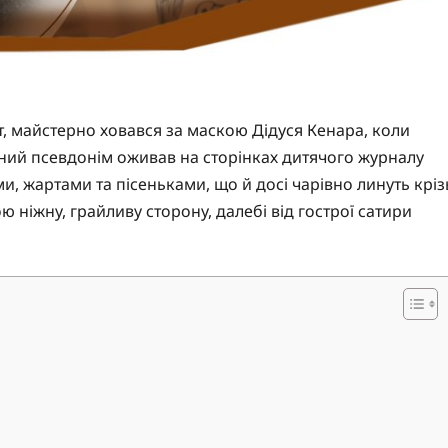
ет, майстерно ховався за маскою Дідуся Кенара, коли
ний псевдонім оживав на сторінках дитячого журналу
и, жартами та пісеньками, що й досі чарівно линуть кріз
ю ніжну, грайливу сторону, далебі від гострої сатири