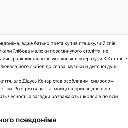
евдоніма, адже батько поета купив пташку, чий спів
кликали Глібова малюки позаминулого століття, не
йяскравіших талантів української літератури XIX століття
ілювала його любов до слова, музики й дитячої душі.
життя, але Дідусь Кенар став особливим, символом
огіки. Розкриття цієї таємниці відкриває двері до
ють чесності, а загадки розважають школярів по всій
учого псевдоніма