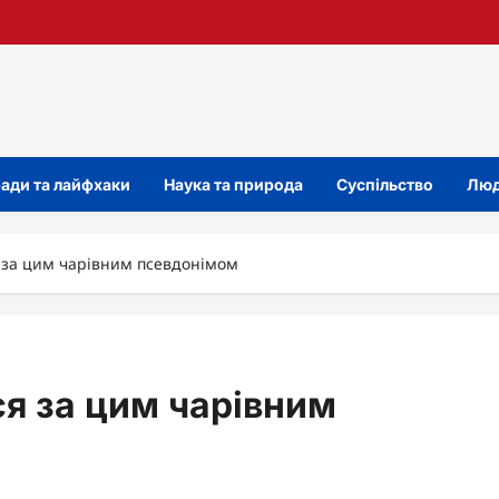
ади та лайфхаки
Наука та природа
Суспільство
Люд
я за цим чарівним псевдонімом
ся за цим чарівним