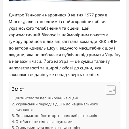
Дмитро Танкович народився 9 квітня 1977 року в
Мінську, але став одним із найяскравіших облич
українського телебачення та сцени. Цей
харизматичний білорус із неймовірним почуттям
гумору пройшов шлях від капітана команди КВК «ЧП»
до актора «Дизель Шоу», ведучого масштабних шоу і
людини, яка не побоялася публічно підтримати Україну
в найважчі часи. Його кар’єра — це суміш таланту,
наполегливості та щирої любові до сцени, яка
захоплює глядачів уже понад чверть століття.
Зміст
Дитинство та перші кроки на сцені
Український період: від СТБ до національного
визнання
Повномасштабне вторгнення: вибір і позиція
Особисте життя: за лаштунками
Стиль гумору та вплив на аудиторію