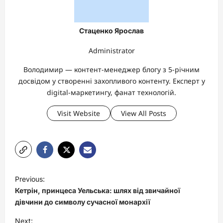
Стаценко Ярослав
Administrator
Володимир — контент-менеджер блогу з 5-річним
досвідом у створенні захопливого контенту. Експерт у
digital-маркетингу, фанат технологій.
Visit Website
View All Posts
P
Previous:
o
Кетрін, принцеса Уельська: шлях від звичайної
s
дівчини до символу сучасної монархії
t
Next: