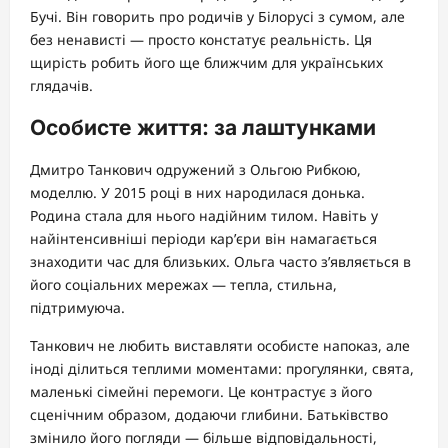
Бучі. Він говорить про родичів у Білорусі з сумом, але
без ненависті — просто констатує реальність. Ця
щирість робить його ще ближчим для українських
глядачів.
Особисте життя: за лаштунками
Дмитро Танкович одружений з Ольгою Рибкою,
моделлю. У 2015 році в них народилася донька.
Родина стала для нього надійним тилом. Навіть у
найінтенсивніші періоди кар’єри він намагається
знаходити час для близьких. Ольга часто з’являється в
його соціальних мережах — тепла, стильна,
підтримуюча.
Танкович не любить виставляти особисте напоказ, але
іноді ділиться теплими моментами: прогулянки, свята,
маленькі сімейні перемоги. Це контрастує з його
сценічним образом, додаючи глибини. Батьківство
змінило його погляди — більше відповідальності,