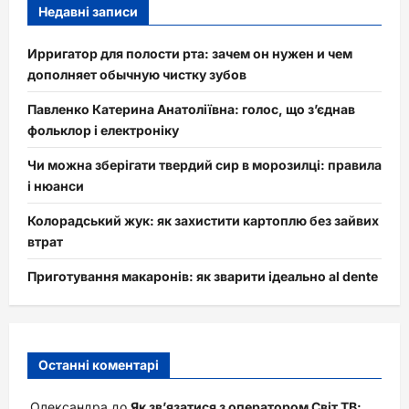
Недавні записи
Ирригатор для полости рта: зачем он нужен и чем
дополняет обычную чистку зубов
Павленко Катерина Анатоліївна: голос, що з’єднав
фольклор і електроніку
Чи можна зберігати твердий сир в морозилці: правила
і нюанси
Колорадський жук: як захистити картоплю без зайвих
втрат
Приготування макаронів: як зварити ідеально al dente
Останні коментарі
Олександра
до
Як зв’язатися з оператором Світ ТВ: