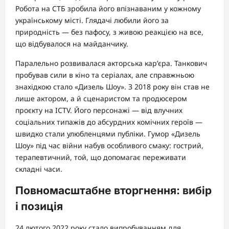
Робота на СТБ зробила його впізнаваним у кожному
українському місті. Глядачі любили його за
природність — без пафосу, з живою реакцією на все,
що відбувалося на майданчику.
Паралельно розвивалася акторська кар’єра. Танкович
пробував сили в кіно та серіалах, але справжньою
знахідкою стало «Дизель Шоу». З 2018 року він став не
лише актором, а й сценаристом та продюсером
проєкту на ICTV. Його персонажі — від влучних
соціальних типажів до абсурдних комічних героїв —
швидко стали улюбленцями публіки. Гумор «Дизель
Шоу» під час війни набув особливого смаку: гострий,
терапевтичний, той, що допомагає переживати
складні часи.
Повномасштабне вторгнення: вибір
і позиція
24 лютого 2022 року стало випробуванням для