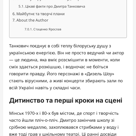
Цікаві факти про Дмитра Танковича
Майбутнє та творчі плани
About the Author
Стаценко Ярослав
Танкович поєднує в собі теплу білоруську душу з
українською енергією. Він не просто ведучий чи актор
— це людина, яка вміє розсмішити в моменти, коли
сміх здається розкішшю, і водночас не боїться
говорити правду. Його персонажі в «Дизель Шоу»
стають вірусними, а живі концерти збирають зали по
всій Україні навіть у складні часи.
Дитинство та перші кроки на сцені
Мінськ 1970-х і 80-х був містом, де спорт і творчість
часто йшли пліч-о-пліч. Дмитро закінчив школу зі
срібною медаллю, захоплювався стрибками у воду і
вже тоді грав у шкільному театрі. Ці ранні досвіди