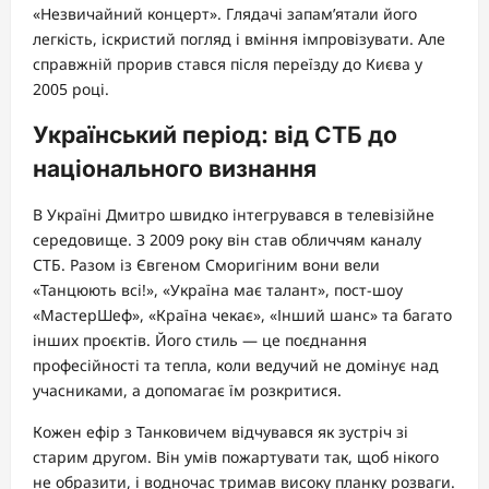
«Незвичайний концерт». Глядачі запам’ятали його
легкість, іскристий погляд і вміння імпровізувати. Але
справжній прорив стався після переїзду до Києва у
2005 році.
Український період: від СТБ до
національного визнання
В Україні Дмитро швидко інтегрувався в телевізійне
середовище. З 2009 року він став обличчям каналу
СТБ. Разом із Євгеном Сморигіним вони вели
«Танцюють всі!», «Україна має талант», пост-шоу
«МастерШеф», «Країна чекає», «Інший шанс» та багато
інших проєктів. Його стиль — це поєднання
професійності та тепла, коли ведучий не домінує над
учасниками, а допомагає їм розкритися.
Кожен ефір з Танковичем відчувався як зустріч зі
старим другом. Він умів пожартувати так, щоб нікого
не образити, і водночас тримав високу планку розваги.