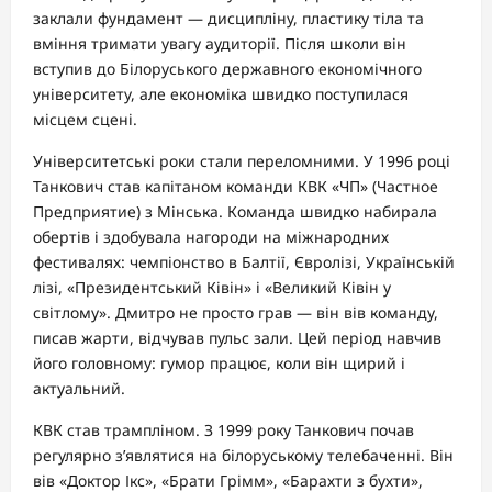
заклали фундамент — дисципліну, пластику тіла та
вміння тримати увагу аудиторії. Після школи він
вступив до Білоруського державного економічного
університету, але економіка швидко поступилася
місцем сцені.
Університетські роки стали переломними. У 1996 році
Танкович став капітаном команди КВК «ЧП» (Частное
Предприятие) з Мінська. Команда швидко набирала
обертів і здобувала нагороди на міжнародних
фестивалях: чемпіонство в Балтії, Євролізі, Українській
лізі, «Президентський Ківін» і «Великий Ківін у
світлому». Дмитро не просто грав — він вів команду,
писав жарти, відчував пульс зали. Цей період навчив
його головному: гумор працює, коли він щирий і
актуальний.
КВК став трампліном. З 1999 року Танкович почав
регулярно з’являтися на білоруському телебаченні. Він
вів «Доктор Ікс», «Брати Грімм», «Барахти з бухти»,