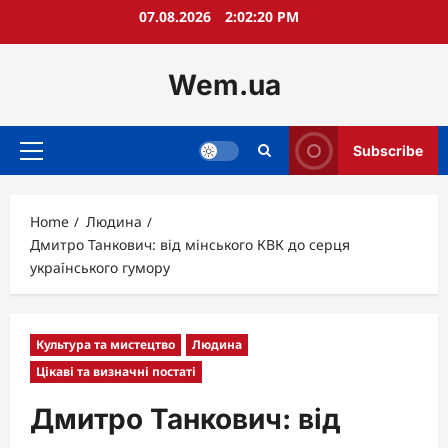
Skip
07.08.2026
2:02:22 PM
to
content
Wem.ua
Subscribe
Primary
Menu
Home
Людина
Дмитро Танкович: від мінського КВК до серця
українського гумору
Культура та мистецтво
Людина
Цікаві та визначні постаті
Дмитро Танкович: від