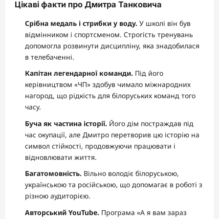
Цікаві факти про Дмитра Танковича
Срібна медаль і стрибки у воду.
У школі він був
відмінником і спортсменом. Строгість тренувань
допомогла розвинути дисципліну, яка знадобилася
в телебаченні.
Капітан легендарної команди.
Під його
керівництвом «ЧП» здобув чимало міжнародних
нагород, що рідкість для білоруських команд того
часу.
Буча як частина історії.
Його дім постраждав під
час окупації, але Дмитро перетворив цю історію на
символ стійкості, продовжуючи працювати і
відновлювати життя.
Багатомовність.
Вільно володіє білоруською,
українською та російською, що допомагає в роботі з
різною аудиторією.
Авторський YouTube.
Програма «А я вам зараз