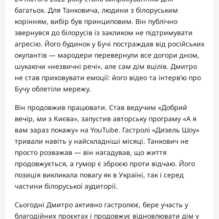
багатьох. Для Танковича, людини з білоруським
корінням, вибір був принциповим. Він публічно
звернувся до білорусів із закликом не підтримувати
агресію. Його будинок у Бучі постраждав від російських
окупантів — мародери перевернули все догори дном,
шукаючи «незвичні речі», але сам дім вцілів. Дмитро
не став приховувати емоції: його відео та інтерв’ю про
Бучу облетіли мережу.
Він продовжив працювати. Став ведучим «Добрий
вечір, ми з Києва», запустив авторську програму «А я
вам зараз покажу» на YouTube. Гастролі «Дизель Шоу»
тривали навіть у найскладніші місяці. Танкович не
просто розважав — він нагадував, що життя
продовжується, а гумор є зброєю проти відчаю. Його
позиція викликала повагу як в Україні, так і серед
частини білоруської аудиторії.
Сьогодні Дмитро активно гастролює, бере участь у
благодійних проєктах і продовжує відновлювати дім у