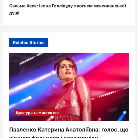
Сальма Хаек: Ікона Голлівуду з вогнем мексиканської
n
душі
a
v
i
Related Stories
g
a
t
i
o
n
Культура та мистецтво
Павленко Катерина Анатоліївна: голос, що
з’єднав фольклор і електроніку