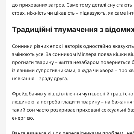
до прихованих загроз. Саме тому деталі сну стають 
страх, ніжність чи цікавість – підказують, як саме і
Традиційні тлумачення з відомих
Сонники різних епох і авторів одностайно вказують
змінюють усе. За сонником Міллера поява кішки віщ
прогнати тварину – життя незабаром повернеться бі
із явними супротивниками, а худа чи хвора – про х
нявкання – зраду друга.
Фрейд бачив у кішці втілення чуттєвості й грації сн
людиною, а потреба гладити тварину – на бажання т
такий сон часто розкриває приховані сексуальні ба
енергією.
Ванга вважала кішок передвісниками проблем і неб