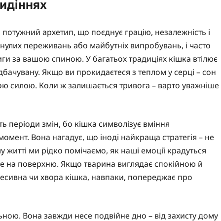
видіннях
а потужний архетип, що поєднує грацію, незалежність і
инулих переживань або майбутніх випробувань, і часто
риги за вашою спиною. У багатьох традиціях кішка втілює
редбачувану. Якщо ви прокидаєтеся з теплом у серці – сон
ю силою. Коли ж залишається тривога – варто уважніше
ть періоди змін, бо кішка символізує вміння
 момент. Вона нагадує, що іноді найкраща стратегія – не
му житті ми рідко помічаємо, як наші емоції крадуться
 це на поверхню. Якщо тварина виглядає спокійною й
ресивна чи хвора кішка, навпаки, попереджає про
льною. Вона завжди несе подвійне дно – від захисту дому