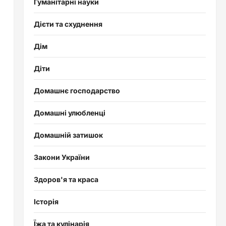
Гуманітарні науки
Дієти та схуднення
Дім
Діти
Домашнє господарство
Домашні улюбленці
Домашній затишок
Закони України
Здоров'я та краса
Історія
Їжа та кулінарія