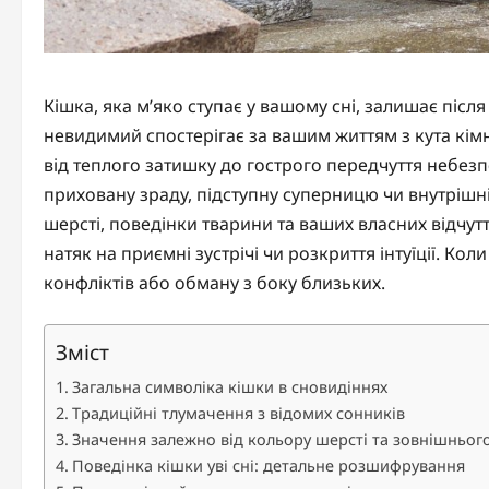
Кішка, яка м’яко ступає у вашому сні, залишає після
невидимий спостерігає за вашим життям з кута кімн
від теплого затишку до гострого передчуття небезпе
приховану зраду, підступну суперницю чи внутрішні
шерсті, поведінки тварини та ваших власних відчутт
натяк на приємні зустрічі чи розкриття інтуїції. Ко
конфліктів або обману з боку близьких.
Зміст
Загальна символіка кішки в сновидіннях
Традиційні тлумачення з відомих сонників
Значення залежно від кольору шерсті та зовнішньог
Поведінка кішки уві сні: детальне розшифрування