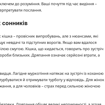
ключем до розуміння. Ваші почуття під час видіння –
нтерпретувати послання.
 сонників
: кішка – провісник випробувань, але з нюансами, які
ує невдачі та підступних ворогів. Якщо вам вдалося
лою смугою. Кішка, що кидається, говорить про зустріч
вороби близьких. Дряпання означає серйозні втрати, а
овидця. Лагідне муркотіння натякає на зустріч із коханою
урбуватися й отримувати турботу у відповідь. Для жінок
жання, а для чоловіків – страх перед сильною жіночою
езпеки. Дряпання обіцяє великі неприємності, а зграя