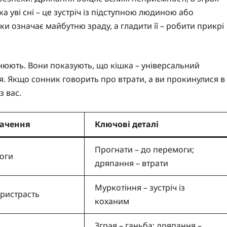
а уві сні – це зустріч із підступною людиною або
ки означає майбутню зраду, а гладити її – робити прикрі
нюють. Вони показують, що кішка – універсальний
я. Якщо сонник говорить про втрати, а ви прокинулися в
з вас.
начення
Ключові деталі
Прогнати – до перемоги;
роги
дряпання – втрати
Муркотіння – зустріч із
 пристрасть
коханим
Зграя – ганьба; дряпання –