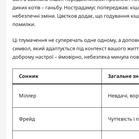
диких котів – ганьбу. Нострадамус попереджав: кішк
небезпечні зміни. Цвєтков додає, що годування кіш
помилки.
Ці тлумачення не суперечать одне одному, а допов
символ, який адаптується під контекст вашого житт
доброму настрої – ймовірно, небезпека минула пов
Сонник
Загальне з
Міллер
Невдачі, во
Фрейд
Чуттєвість і