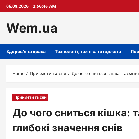
Skip
06.08.2026
2:56:47 AM
to
content
Wem.ua
Здоров’я та краса
Технології, техніка та гаджети
Пор
Home
Прикмети та сни
До чого сниться кішка: таємни
Прикмети та сни
До чого сниться кішка: 
глибокі значення снів