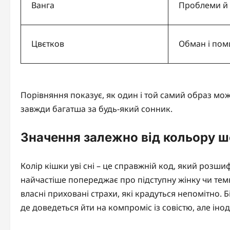
Ванга
Проблеми й
Цвєтков
Обман і пом
Порівняння показує, як один і той самий образ може
завжди багатша за будь-який сонник.
Значення залежно від кольору ше
Колір кішки уві сні – це справжній код, який розши
найчастіше попереджає про підступну жінку чи темні
власні приховані страхи, які крадуться непомітно. Б
де доведеться йти на компроміс із совістю, але інод