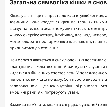
Загальна символіка кішки в сно
Кішка уві сні – це не просто домашня улюблениця, 
таємницю. Вона крадеться крізь ваш сон, як тінь м
вказує на те, що в реальному житті хтось плете інт
жіночу енергію: чуттєву, інтуїтивну, але іноді непе
може говорити про гармонію з власною внутрішньо
придивитися до оточення.
Цей образ з’являється в снах людей, які переживаю
адаптуватися, ховатися в тіні й вичікувати слушний
кидатися в бій, а тихо спостерігати. У повсякденно
непомітно, як кішка по даху. Сон просто виводить
задоволенною – це знак внутрішньої рівноваги. Аг
емоційні рани, які потребують уваги.
Важливо пам’ятати: кішка в сні рідко буває нейтра