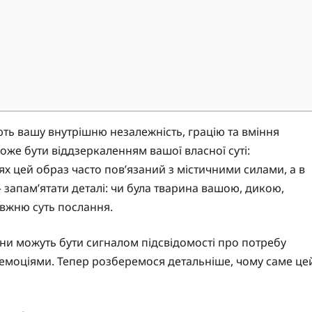
ють вашу внутрішню незалежність, грацію та вміння
оже бути віддзеркаленням вашої власної суті:
іях цей образ часто пов’язаний з містичними силами, а в
 запам’ятати деталі: чи була тварина вашою, дикою,
вжню суть послання.
они можуть бути сигналом підсвідомості про потребу
 емоціями. Тепер розберемося детальніше, чому саме це