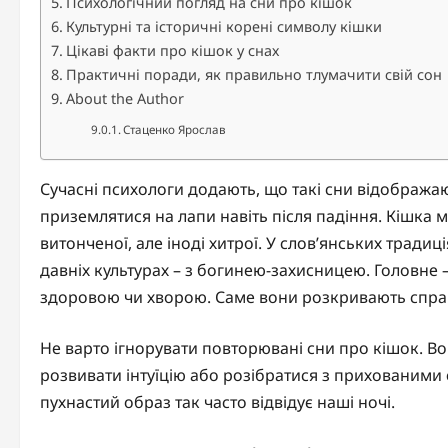
Психологічний погляд на сни про кішок
Культурні та історичні корені символу кішки
Цікаві факти про кішок у снах
Практичні поради, як правильно тлумачити свій сон
About the Author
Стаценко Ярослав
Сучасні психологи додають, що такі сни відобража
приземлятися на лапи навіть після падіння. Кішка м
витонченої, але іноді хитрої. У слов’янських традиц
давніх культурах – з богинею-захисницею. Головне –
здоровою чи хворою. Саме вони розкривають спра
Не варто ігнорувати повторювані сни про кішок. В
розвивати інтуїцію або розібратися з прихованими
пухнастий образ так часто відвідує наші ночі.