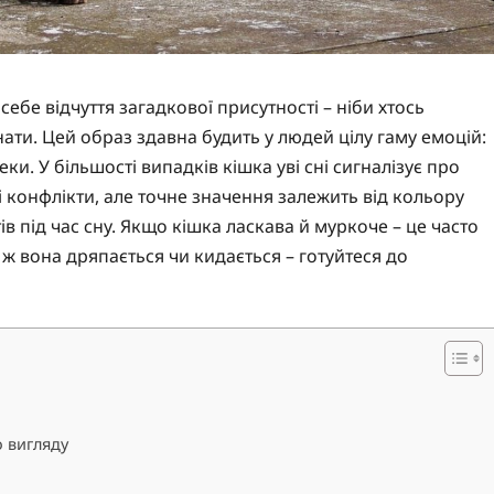
 себе відчуття загадкової присутності – ніби хтось
ати. Цей образ здавна будить у людей цілу гаму емоцій:
ки. У більшості випадків кішка уві сні сигналізує про
 конфлікти, але точне значення залежить від кольору
ів під час сну. Якщо кішка ласкава й муркоче – це часто
ли ж вона дряпається чи кидається – готуйтеся до
о вигляду