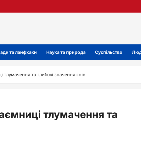
ади та лайфхаки
Наука та природа
Суспільство
Люд
ці тлумачення та глибокі значення снів
таємниці тлумачення та