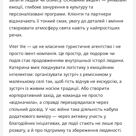
емоції, глибоке занурення в культуру та
персоналізовані програми. Клієнти та партнери
відзначають її тонкий смак, увагу до деталей і вміння
створювати атмосферу свята навіть у найпростіших
речах.
Viter Vie — це не класичне туристичне агентство і не
просто івент-компанія. Це простір, де подорож чи
подія стає продовженням внутрішньої історії людини.
Катерина вміє поєднувати логістику з емоційним
інтелектом: організувати зустріч з ремісником у
маленькому селі так, щоб гість відчув не екскурсію, а
зустріч із живим носієм традиції. Або створити
корпоративний захід, де команда не просто
«відзначила», а справді перезарядилася через
спільний досвід. У час війни така діяльність набула
додаткового виміру — через активну участь у
благодійних ініціативах, де події стають не лише про
розвагу, а й про підтримку та збереження людяності.