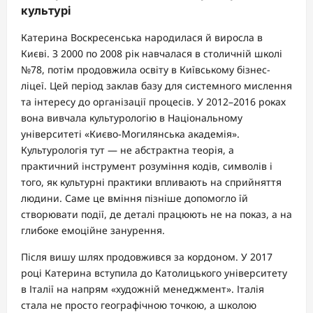
культурі
Катерина Воскресенська народилася й виросла в
Києві. З 2000 по 2008 рік навчалася в столичній школі
№78, потім продовжила освіту в Київському бізнес-
ліцеї. Цей період заклав базу для системного мислення
та інтересу до організації процесів. У 2012–2016 роках
вона вивчала культурологію в Національному
університеті «Києво-Могилянська академія».
Культурологія тут — не абстрактна теорія, а
практичний інструмент розуміння кодів, символів і
того, як культурні практики впливають на сприйняття
людини. Саме це вміння пізніше допомогло їй
створювати події, де деталі працюють не на показ, а на
глибоке емоційне занурення.
Після вишу шлях продовжився за кордоном. У 2017
році Катерина вступила до Католицького університету
в Італії на напрям «художній менеджмент». Італія
стала не просто географічною точкою, а школою