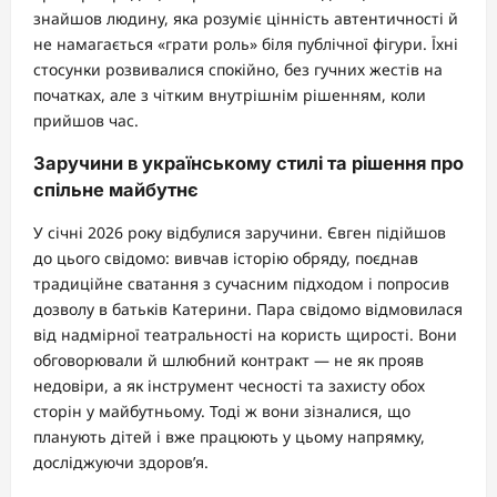
знайшов людину, яка розуміє цінність автентичності й
не намагається «грати роль» біля публічної фігури. Їхні
стосунки розвивалися спокійно, без гучних жестів на
початках, але з чітким внутрішнім рішенням, коли
прийшов час.
Заручини в українському стилі та рішення про
спільне майбутнє
У січні 2026 року відбулися заручини. Євген підійшов
до цього свідомо: вивчав історію обряду, поєднав
традиційне сватання з сучасним підходом і попросив
дозволу в батьків Катерини. Пара свідомо відмовилася
від надмірної театральності на користь щирості. Вони
обговорювали й шлюбний контракт — не як прояв
недовіри, а як інструмент чесності та захисту обох
сторін у майбутньому. Тоді ж вони зізналися, що
планують дітей і вже працюють у цьому напрямку,
досліджуючи здоров’я.