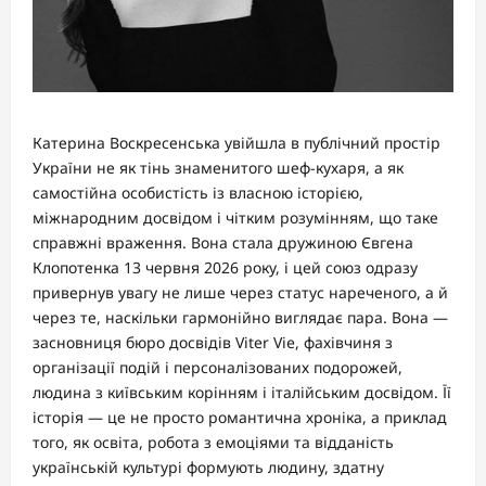
Катерина Воскресенська увійшла в публічний простір
України не як тінь знаменитого шеф-кухаря, а як
самостійна особистість із власною історією,
міжнародним досвідом і чітким розумінням, що таке
справжні враження. Вона стала дружиною Євгена
Клопотенка 13 червня 2026 року, і цей союз одразу
привернув увагу не лише через статус нареченого, а й
через те, наскільки гармонійно виглядає пара. Вона —
засновниця бюро досвідів Viter Vie, фахівчиня з
організації подій і персоналізованих подорожей,
людина з київським корінням і італійським досвідом. Її
історія — це не просто романтична хроніка, а приклад
того, як освіта, робота з емоціями та відданість
українській культурі формують людину, здатну