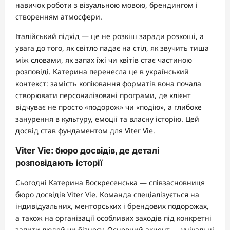
навичок роботи з візуальною мовою, брендингом і
створенням атмосфери.
Італійський підхід — це не розкіш заради розкоші, а
увага до того, як світло падає на стіл, як звучить тиша
між словами, як запах їжі чи квітів стає частиною
розповіді. Катерина перенесла це в український
контекст: замість копіювання форматів вона почала
створювати персоналізовані програми, де клієнт
відчуває не просто «подорож» чи «подію», а глибоке
занурення в культуру, емоції та власну історію. Цей
досвід став фундаментом для Viter Vie.
Viter Vie: бюро досвідів, де деталі
розповідають історії
Сьогодні Катерина Воскресенська — співзасновниця
бюро досвідів Viter Vie. Команда спеціалізується на
індивідуальних, менторських і брендових подорожах,
а також на організації особливих заходів під конкретні
запити людей чи бізнесу. Основний акцент — унікальні