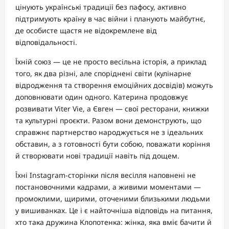
цінують українські традиції без пафосу, активно
підтримують країну в час війни і планують майбутнє,
де особисте щастя не відокремлене від
відповідальності.
Їхній союз — це не просто весільна історія, а приклад
того, як два різні, але споріднені світи (кулінарне
відродження та створення емоційних досвідів) можуть
доповнювати один одного. Катерина продовжує
розвивати Viter Vie, а Євген — свої ресторани, книжки
та культурні проєкти. Разом вони демонструють, що
справжнє партнерство народжується не з ідеальних
обставин, а з готовності бути собою, поважати коріння
й створювати нові традиції навіть під дощем.
Їхні Instagram-сторінки після весілля наповнені не
постановочними кадрами, а живими моментами —
промоклими, щирими, оточеними близькими людьми
у вишиванках. Це і є найточніша відповідь на питання,
хто така дружина Клопотенка: жінка, яка вміє бачити й