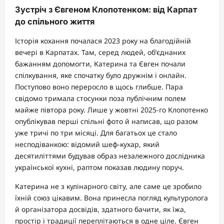
Зустріч з Євгеном Клопотенком: від Карпат
до спільного життя
Історія кохання почалася 2023 року на благодійній
вечері в Карпатах. Там, серед людей, об’єднаних
бажанням допомогти, Катерина та Євген почали
спілкування, яке спочатку було дружнім і онлайн.
Поступово воно переросло в щось глибше. Пара
свідомо тримала стосунки поза публічним полем
майже півтора року. Лише у жовтні 2025-го Клопотенко
опублікував перші спільні фото й написав, що разом
уже тричі по три місяці. Для багатьох це стало
несподіванкою: відомий шеф-кухар, який
десятиліттями будував образ незалежного дослідника
української кухні, раптом показав людину поруч.
Катерина не з кулінарного світу, але саме це зробило
їхній союз цікавим. Вона принесла погляд культуролога
й організатора досвідів, здатного бачити, як їжа,
простір і традиції переплітаються в одне ціле. Євген