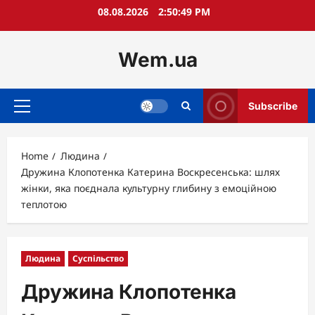
Skip
08.08.2026
2:50:50 PM
to
content
Wem.ua
Subscribe
Primary
Menu
Home
Людина
Дружина Клопотенка Катерина Воскресенська: шлях
жінки, яка поєднала культурну глибину з емоційною
теплотою
Людина
Суспільство
Дружина Клопотенка