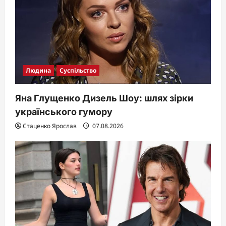
i
o
n
Людина
Суспільство
Яна Глущенко Дизель Шоу: шлях зірки
українського гумору
Стаценко Ярослав
07.08.2026