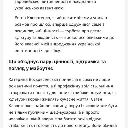
європейської витонченості в поєднанні з
українською автентикою.
Євген Клопотенко, який десятиліттями уникав
розмов про шлюб, вперше одружився саме з
людиною, чиї цінності — турбота про деталі,
культуру та людяність — виявилися близькими до
його власної місії відродження української
ідентичності через їжу.
Що об’єднує пару: цінності, підтримка та
погляд у майбутнє
Катерина Воскресенська принесла в союз не лише
романтичні почуття, а й професійну зрілість, уміння
створювати простір для інших і глибоке розуміння, як
культурні корені живлять сучасне життя. Євген
Клопотенко знайшов людину, поруч із якою може бути
не тільки публічним шеф-кухарем, а й просто
чоловіком, який вперше за багато років відчув
стабільність і готовність до нового етапу. Вони обидва