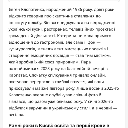
Євген Клопотенко, народжений 1986 року, довгі роки
відкрито говорив про скептичне ставлення до
інституту шлюбу. Він зосереджувався на відродженні
української кухні, ресторанах, телевізійних проєктах і
громадській діяльності. Катерина не мала прямого
відношення до гастрономії, але саме її фон —
культурологія, менеджмент мистецьких проєктів і
створення емоційних досвідів — став тим містком,
який зробив їхній союз природним. Пара
познайомилася 2023 року на благодійній вечері в
Карпатах. Спочатку спілкування тривало онлайн,
поступово переросло в глибокі почуття, які вони
приховували майже півтора року. Лише восени 2025-го
Клопотенко вперше опублікував спільні фото й
зізнався, що разом уже близько року. У січні 2026-го
відбулися заручини в українському стилі, а в червні —
весілля.
Ранні роки в Києві: освіта та перші кроки в