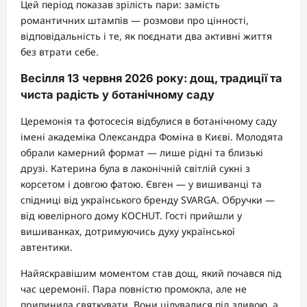
Цей період показав зрілість пари: замість
романтичних штампів — розмови про цінності,
відповідальність і те, як поєднати два активні життя
без втрати себе.
Весілля 13 червня 2026 року: дощ, традиції та
чиста радість у ботанічному саду
Церемонія та фотосесія відбулися в ботанічному саду
імені академіка Олександра Фоміна в Києві. Молодята
обрали камерний формат — лише рідні та близькі
друзі. Катерина була в лаконічній світлій сукні з
корсетом і довгою фатою. Євген — у вишиванці та
спідниці від українського бренду SVARGA. Обручки —
від ювелірного дому KOCHUT. Гості прийшли у
вишиванках, дотримуючись духу української
автентики.
Найяскравішим моментом став дощ, який почався під
час церемонії. Пара повністю промокла, але не
припинила святкувати. Вони цілувалися під зливою, а