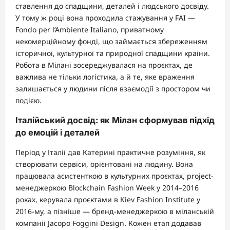
ставлення до спадщини, деталей і людського досвіду.
У тому ж році вона проходила стажування у FAI —
Fondo per l’Ambiente Italiano, приватному
некомерційному фонді, що займається збереженням
історичної, культурної та природної спадщини країни.
Робота в Мілані зосереджувалася на проєктах, де
важлива не тільки логістика, а й те, яке враження
залишається у людини після взаємодії з простором чи
подією.
Італійський досвід: як Мілан сформував підхід
до емоцій і деталей
Період у Італії дав Катерині практичне розуміння, як
створювати сервіси, орієнтовані на людину. Вона
працювала асистенткою в культурних проєктах, project-
менеджеркою Blockchain Fashion Week у 2014–2016
роках, керувала проєктами в Kiev Fashion Institute у
2016-му, а пізніше — бренд-менеджеркою в міланській
компанії Jacopo Foggini Design. Кожен етап додавав