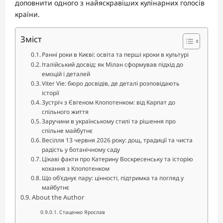
доповнити одного з найяскравіших кулінарних голосів
країни.
Зміст
Ранні роки в Києві: освіта та перші кроки в культурі
Італійський досвід: як Мілан сформував підхід до
емоцій і деталей
Viter Vie: бюро досвідів, де деталі розповідають
історії
Зустріч з Євгеном Клопотенком: від Карпат до
спільного життя
Заручини в українському стилі та рішення про
спільне майбутнє
Весілля 13 червня 2026 року: дощ, традиції та чиста
радість у ботанічному саду
Цікаві факти про Катерину Воскресенську та історію
кохання з Клопотенком
Що об’єднує пару: цінності, підтримка та погляд у
майбутнє
About the Author
Стаценко Ярослав