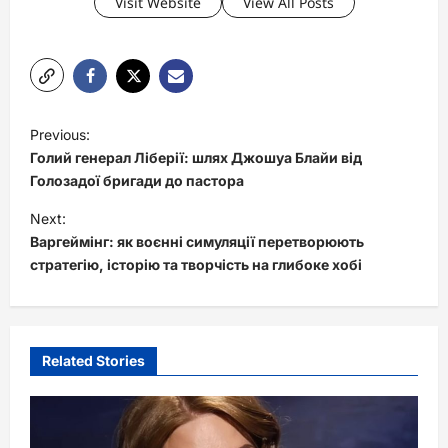
Visit Website
View All Posts
P
Previous:
o
Голий генерал Ліберії: шлях Джошуа Блайи від
s
Голозадої бригади до пастора
t
Next:
Варгеймінг: як воєнні симуляції перетворюють
n
стратегію, історію та творчість на глибоке хобі
a
v
i
Related Stories
g
a
t