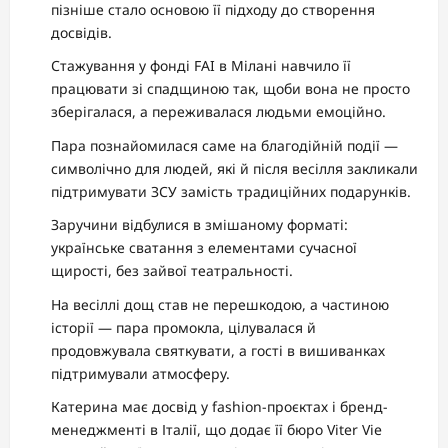
пізніше стало основою її підходу до створення
досвідів.
Стажування у фонді FAI в Мілані навчило її
працювати зі спадщиною так, щоби вона не просто
зберігалася, а переживалася людьми емоційно.
Пара познайомилася саме на благодійній події —
символічно для людей, які й після весілля закликали
підтримувати ЗСУ замість традиційних подарунків.
Заручини відбулися в змішаному форматі:
українське сватання з елементами сучасної
щирості, без зайвої театральності.
На весіллі дощ став не перешкодою, а частиною
історії — пара промокла, цілувалася й
продовжувала святкувати, а гості в вишиванках
підтримували атмосферу.
Катерина має досвід у fashion-проєктах і бренд-
менеджменті в Італії, що додає її бюро Viter Vie