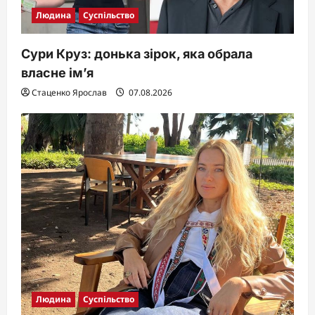
Людина
Суспільство
Сури Круз: донька зірок, яка обрала
власне ім’я
Стаценко Ярослав
07.08.2026
Людина
Суспільство