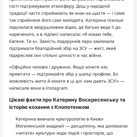
гості підтримували атмосферу. Дощ у народній
традиції часто сприймають як знак на щастя — і саме
так сприйняли його самі молодята. Катерина пізніше
поділилася зворушливим відео, де батько веде її до
нареченого, а в підписі написала: «Я кохаю тебе,
Євгене. Ти є». Замість подарунків пара закликала
підтримати благодійний збір на ЗСУ — жест, який
підкреслив їхні спільні цінності в час війни.
«Офіційно чоловік і дружина. Якщо хочете нас
привітати — підтримайте збір у шапці профілю. Бо
можливість жити й кохати в ці дні нам дають ЗСУ!» —
написали вони в Instagram.
Цікаві факти про Катерину Воскресенську та
історію кохання з Клопотенком
Катерина вивчала культурологію в Києво-
Могилянській академії — дисципліну, яка допомагає
«читати» культурні коди подій і просторів, що