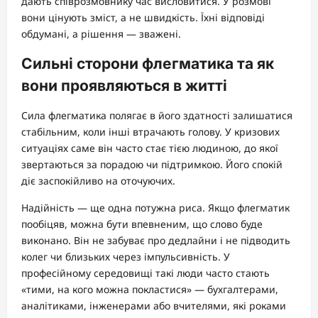
дають співрозмовнику час висловитися. У розмові
вони цінують зміст, а не швидкість. Їхні відповіді
обдумані, а рішення — зважені.
Сильні сторони флегматика та як
вони проявляються в житті
Сила флегматика полягає в його здатності залишатися
стабільним, коли інші втрачають голову. У кризових
ситуаціях саме він часто стає тією людиною, до якої
звертаються за порадою чи підтримкою. Його спокій
діє заспокійливо на оточуючих.
Надійність — ще одна потужна риса. Якщо флегматик
пообіцяв, можна бути впевненим, що слово буде
виконано. Він не забуває про дедлайни і не підводить
колег чи близьких через імпульсивність. У
професійному середовищі такі люди часто стають
«тими, на кого можна покластися» — бухгалтерами,
аналітиками, інженерами або вчителями, які роками