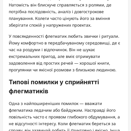
Натомість він блискуче справляється з ролями, де
потрібна послідовність, аналіз і довгострокове
планування. Колеги часто цінують його за вміння
зберігати спокій у напружених проектах.
У повсякденності флегматик любить звички і ритуали.
Йому комфортно в передбачуваному середовищі, де є
час на роздуми і відпочинок. Він не шукає
екстремальних пригод, але вміє отримувати
задоволення від простих речей — хорошої книги,
прогулянки чи якісної розмови з близькою людиною.
Типові помилки у сприйнятті
флегматиків
Одна з найпоширеніших помилок — вважати
флегматика ледачим або байдужим. Насправді його
повільність часто є проявом глибокого обдумування, а
не відсутності інтересу. Коли флегматик береться за
справу, він зазвичай робить її ґрунтовно і якісно. Інша