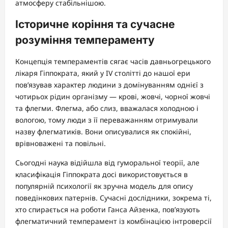
атмосферу стабільнішою.
Історичне коріння та сучасне
розуміння темпераменту
Концепція темпераментів сягає часів давньогрецького
лікаря Гіппократа, який у IV столітті до нашої ери
пов’язував характер людини з домінуванням однієї з
чотирьох рідин організму — крові, жовчі, чорної жовчі
та флегми. Флегма, або слиз, вважалася холодною і
вологою, тому люди з її переважанням отримували
назву флегматиків. Вони описувалися як спокійні,
врівноважені та повільні.
Сьогодні наука відійшла від гуморальної теорії, але
класифікація Гіппократа досі використовується в
популярній психології як зручна модель для опису
поведінкових патернів. Сучасні дослідники, зокрема ті,
хто спирається на роботи Ганса Айзенка, пов’язують
флегматичний темперамент із комбінацією інтроверсії