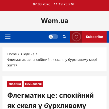
Skip
07.08.2026
11:19:24 PM
to
content
Wem.ua
Subscribe
Primary
Menu
Home
Людина
Флегматик це: спокійний як скеля у бурхливому морі
життя
Людина
Психологія
Флегматик це: спокійний
як скеля у бурхливому