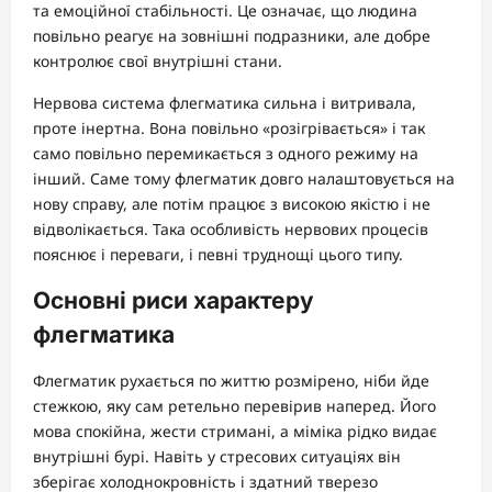
та емоційної стабільності. Це означає, що людина
повільно реагує на зовнішні подразники, але добре
контролює свої внутрішні стани.
Нервова система флегматика сильна і витривала,
проте інертна. Вона повільно «розігрівається» і так
само повільно перемикається з одного режиму на
інший. Саме тому флегматик довго налаштовується на
нову справу, але потім працює з високою якістю і не
відволікається. Така особливість нервових процесів
пояснює і переваги, і певні труднощі цього типу.
Основні риси характеру
флегматика
Флегматик рухається по життю розмірено, ніби йде
стежкою, яку сам ретельно перевірив наперед. Його
мова спокійна, жести стримані, а міміка рідко видає
внутрішні бурі. Навіть у стресових ситуаціях він
зберігає холоднокровність і здатний тверезо