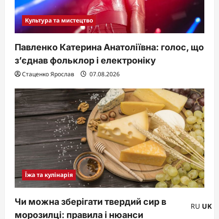
Культура та мистецтво
Павленко Катерина Анатоліївна: голос, що
з’єднав фольклор і електроніку
Стаценко Ярослав
07.08.2026
Їжа та кулінарія
Чи можна зберігати твердий сир в
RU
UK
морозилці: правила і нюанси