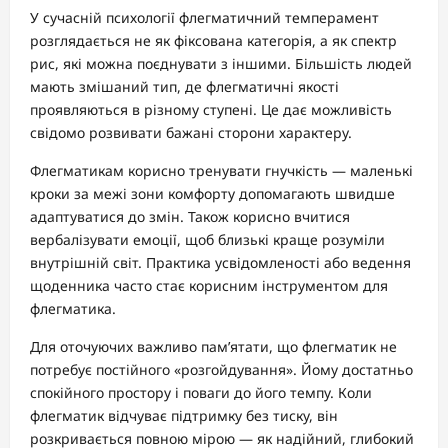
У сучасній психології флегматичний темперамент
розглядається не як фіксована категорія, а як спектр
рис, які можна поєднувати з іншими. Більшість людей
мають змішаний тип, де флегматичні якості
проявляються в різному ступені. Це дає можливість
свідомо розвивати бажані сторони характеру.
Флегматикам корисно тренувати гнучкість — маленькі
кроки за межі зони комфорту допомагають швидше
адаптуватися до змін. Також корисно вчитися
вербалізувати емоції, щоб близькі краще розуміли
внутрішній світ. Практика усвідомленості або ведення
щоденника часто стає корисним інструментом для
флегматика.
Для оточуючих важливо пам’ятати, що флегматик не
потребує постійного «розгойдування». Йому достатньо
спокійного простору і поваги до його темпу. Коли
флегматик відчуває підтримку без тиску, він
розкривається повною мірою — як надійний, глибокий