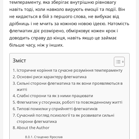
темпераменту, яка зберігає внутрішню рівновагу
навіть тоді, коли навколо вирують емоції та події. Він
не кидається в бій з першого слова, не вибухає від
дрібниць і не мчить за кожною новою ідеєю. Натомість
флегматик діє розмірено, обмірковує кожен крок і
доводить справу до кінця, навіть якщо це займає
більше часу, ніж у інших.
Зміст
Історичне коріння та сучасне розуміння темпераменту
Основні риси характеру флегматика
Сильні сторони флегматика та як вони проявляються в
житті
Слабкі сторони та як з ними працювати
Флегматик у стосунках, роботі та повсякденному житті
Типові помилки у сприйнятті флегматиків
Сучасний погляд психології та як розвивати сильні
сторони флегматика
About the Author
Стаценко Ярослав