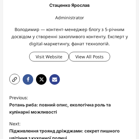
Стаценко Ярослав
Administrator
Володимир — контент-менеджер блогу з 5-річним
досвідом у створенні захопливого контенту. Експерт у
digital-маркетингу, фанат технологій.
Visit Website
View All Posts
P
Previous:
o
Ротань риба: повний опис, екологічна роль та
s
кулінарні можливості
t
Next:
Підживлення троянд дріжджами: секрет пишного
n
цвітіння з кухонної полиці