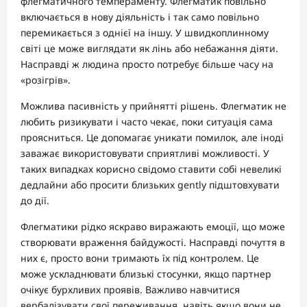
флегматичного темпераменту. Флегматик повільно
включається в нову діяльність і так само повільно
перемикається з однієї на іншу. У швидкоплинному
світі це може виглядати як лінь або небажання діяти.
Насправді ж людина просто потребує більше часу на
«розігрів».
Можлива пасивність у прийнятті рішень. Флегматик не
любить ризикувати і часто чекає, поки ситуація сама
проясниться. Це допомагає уникати помилок, але іноді
заважає використовувати сприятливі можливості. У
таких випадках корисно свідомо ставити собі невеликі
дедлайни або просити близьких gently підштовхувати
до дії.
Флегматики рідко яскраво виражають емоції, що може
створювати враження байдужості. Насправді почуття в
них є, просто вони тримають їх під контролем. Це
може ускладнювати близькі стосунки, якщо партнер
очікує бурхливих проявів. Важливо навчитися
вербалізувати свої переживання, навіть якщо вони не