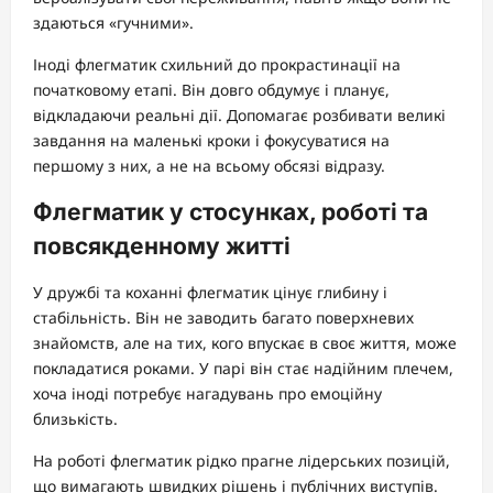
здаються «гучними».
Іноді флегматик схильний до прокрастинації на
початковому етапі. Він довго обдумує і планує,
відкладаючи реальні дії. Допомагає розбивати великі
завдання на маленькі кроки і фокусуватися на
першому з них, а не на всьому обсязі відразу.
Флегматик у стосунках, роботі та
повсякденному житті
У дружбі та коханні флегматик цінує глибину і
стабільність. Він не заводить багато поверхневих
знайомств, але на тих, кого впускає в своє життя, може
покладатися роками. У парі він стає надійним плечем,
хоча іноді потребує нагадувань про емоційну
близькість.
На роботі флегматик рідко прагне лідерських позицій,
що вимагають швидких рішень і публічних виступів.