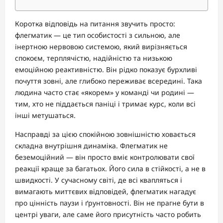
Коротка відповідь на питання звучить просто:
флегматик — це тип особистості з сильною, але
інертною нервовою системою, який вирізняється
спокоєм, терплячістю, надійністю та низькою
емоційною реактивністю. Він рідко показує бурхливі
почуття зовні, але глибоко переживає всередині. Така
людина часто стає «якорем» у команді чи родині —
тим, хто не піддається паніці і тримає курс, коли всі
інші метушаться.
Насправді за цією спокійною зовнішністю ховається
складна внутрішня динаміка. Флегматик не
беземоційний — він просто вміє контролювати свої
реакції краще за багатьох. Його сила в стійкості, а не в
швидкості. У сучасному світі, де всі квапляться і
вимагають миттєвих відповідей, флегматик нагадує
про цінність паузи і ґрунтовності. Він не прагне бути в
центрі уваги, але саме його присутність часто робить