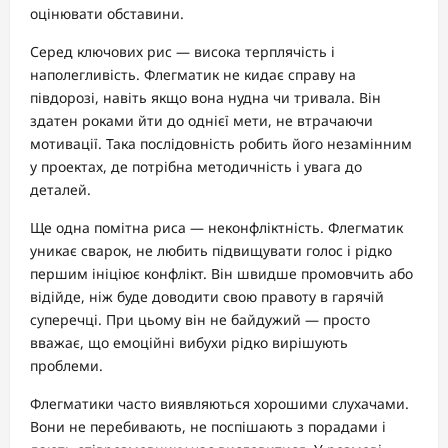
оцінювати обставини.
Серед ключових рис — висока терплячість і
наполегливість. Флегматик не кидає справу на
півдорозі, навіть якщо вона нудна чи тривала. Він
здатен роками йти до однієї мети, не втрачаючи
мотивації. Така послідовність робить його незамінним
у проектах, де потрібна методичність і увага до
деталей.
Ще одна помітна риса — неконфліктність. Флегматик
уникає сварок, не любить підвищувати голос і рідко
першим ініціює конфлікт. Він швидше промовчить або
відійде, ніж буде доводити свою правоту в гарячій
суперечці. При цьому він не байдужий — просто
вважає, що емоційні вибухи рідко вирішують
проблеми.
Флегматики часто виявляються хорошими слухачами.
Вони не перебивають, не поспішають з порадами і