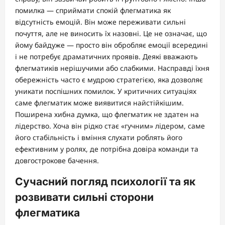
помилка — сприймати спокій флегматика як
відсутність емоцій. Він може переживати сильні
почуття, але не виносить їх назовні. Це не означає, що
йому байдуже — просто він обробляє емоції всередині
і не потребує драматичних проявів. Деякі вважають
флегматиків нерішучими або слабкими. Насправді їхня
обережність часто є мудрою стратегією, яка дозволяє
уникати поспішних помилок. У критичних ситуаціях
саме флегматик може виявитися найстійкішим.
Поширена хибна думка, що флегматик не здатен на
лідерство. Хоча він рідко стає «гучним» лідером, саме
його стабільність і вміння слухати роблять його
ефективним у ролях, де потрібна довіра команди та
довгострокове бачення.
Сучасний погляд психології та як
розвивати сильні сторони
флегматика