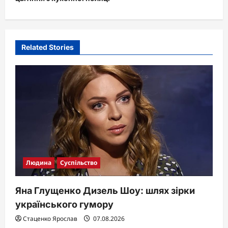
a
v
i
Related Stories
g
a
t
i
o
n
Людина
Суспільство
Яна Глущенко Дизель Шоу: шлях зірки
українського гумору
Стаценко Ярослав
07.08.2026