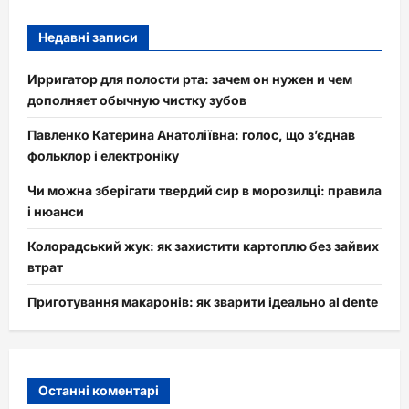
Недавні записи
Ирригатор для полости рта: зачем он нужен и чем
дополняет обычную чистку зубов
Павленко Катерина Анатоліївна: голос, що з’єднав
фольклор і електроніку
Чи можна зберігати твердий сир в морозилці: правила
і нюанси
Колорадський жук: як захистити картоплю без зайвих
втрат
Приготування макаронів: як зварити ідеально al dente
Останні коментарі