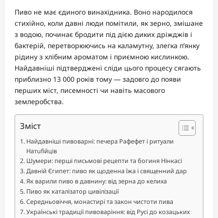
Пиво не має єдиного винахідника. Воно народилося
стихійно, коли давні люди помітили, як зерно, змішане
з водою, починає бродити під дією диких дріжджів і
бактерій, перетворюючись на каламутну, злегка п’янку
рідину з хлібним ароматом і приємною кислинкою.
Найдавніші підтверджені сліди цього процесу сягають
приблизно 13 000 років тому — задовго до появи
перших міст, писемності чи навіть масового
землеробства.
Зміст
Найдавніші пивоварні: печера Рафефет і ритуали
Натufійців
Шумери: перші письмові рецепти та богиня Нінкасі
Давній Єгипет: пиво як щоденна їжа і священний дар
Як варили пиво в давнину: від зерна до келиха
Пиво як каталізатор цивілізації
Середньовіччя, монастирі та закон чистоти пива
Українські традиції пивоваріння: від Русі до козацьких