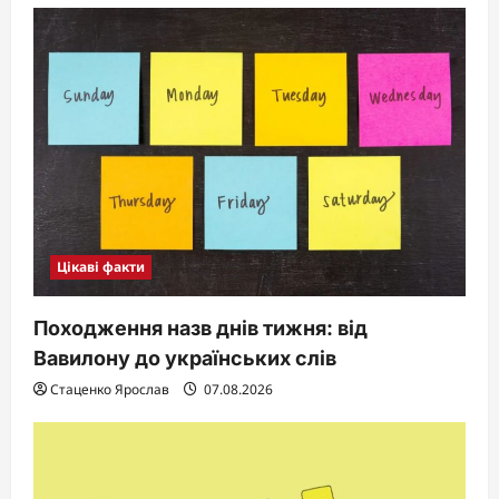
a
t
i
o
n
Цікаві факти
Походження назв днів тижня: від
Вавилону до українських слів
Стаценко Ярослав
07.08.2026