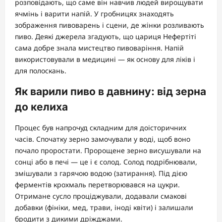
розповідають, що саме він навчив людей вирощувати
ячмінь і варити напій. У гробницях знаходять
зображення пивоварень і сцени, де жінки розливають
пиво. Деякі джерела згадують, що цариця Нефертіті
сама добре знала мистецтво пивоваріння. Напій
використовували в медицині — як основу для ліків і
для полоскань.
Як варили пиво в давнину: від зерна
до келиха
Процес був напрочуд складним для доісторичних
часів. Спочатку зерно замочували у воді, щоб воно
почало проростати. Пророщене зерно висушували на
сонці або в печі — це і є солод. Солод подрібнювали,
змішували з гарячою водою (затирання). Під дією
ферментів крохмаль перетворювався на цукри.
Отримане сусло проціджували, додавали смакові
добавки (фініки, мед, трави, іноді квіти) і залишали
бродити з дикими дріжджами.