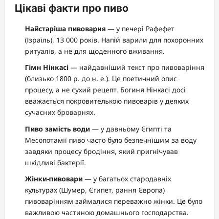
Цікаві факти про пиво
Найстаріша пивоварня
— у печері Рафефет
(Ізраїль), 13 000 років. Напій варили для похоронних
ритуалів, а не для щоденного вживання.
Гімн Нінкасі
— найдавніший текст про пивоваріння
(близько 1800 р. до н. е.). Це поетичний опис
процесу, а не сухий рецепт. Богиня Нінкасі досі
вважається покровителькою пивоварів у деяких
сучасних броварнях.
Пиво замість води
— у давньому Єгипті та
Месопотамії пиво часто було безпечнішим за воду
завдяки процесу бродіння, який пригнічував
шкідливі бактерії.
Жінки-пивовари
— у багатьох стародавніх
культурах (Шумер, Єгипет, рання Європа)
пивоварінням займалися переважно жінки. Це було
важливою частиною домашнього господарства.