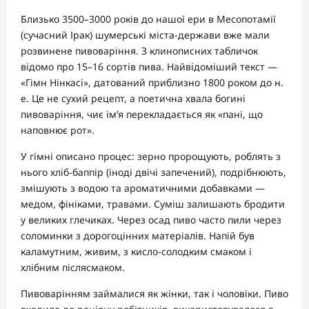
Близько 3500–3000 років до нашої ери в Месопотамії
(сучасний Ірак) шумерські міста-держави вже мали
розвинене пивоваріння. З клинописних табличок
відомо про 15–16 сортів пива. Найвідоміший текст —
«Гімн Нінкасі», датований приблизно 1800 роком до н.
е. Це не сухий рецепт, а поетична хвала богині
пивоваріння, чиє ім’я перекладається як «пані, що
наповнює рот».
У гімні описано процес: зерно пророщують, роблять з
нього хліб-баппір (іноді двічі запечений), подрібнюють,
змішують з водою та ароматичними добавками —
медом, фініками, травами. Суміш залишають бродити
у великих глечиках. Через осад пиво часто пили через
соломинки з дорогоцінних матеріалів. Напій був
каламутним, живим, з кисло-солодким смаком і
хлібним післясмаком.
Пивоварінням займалися як жінки, так і чоловіки. Пиво