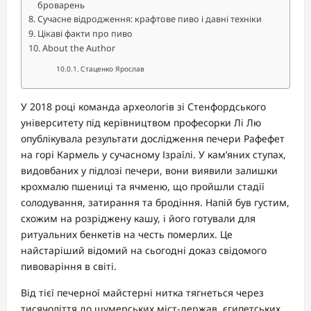
броварень
Сучасне відродження: крафтове пиво і давні техніки
Цікаві факти про пиво
About the Author
Стаценко Ярослав
У 2018 році команда археологів зі Стенфордського
університету під керівництвом професорки Лі Лю
опублікувала результати дослідження печери Рафефет
на горі Кармель у сучасному Ізраїлі. У кам’яних ступах,
видовбаних у підлозі печери, вони виявили залишки
крохмалю пшениці та ячменю, що пройшли стадії
солодування, затирання та бродіння. Напій був густим,
схожим на розріджену кашу, і його готували для
ритуальних бенкетів на честь померлих. Це
найстаріший відомий на сьогодні доказ свідомого
пивоваріння в світі.
Від тієї печерної майстерні нитка тягнеться через
тисячоліття до шумерських міст-держав, єгипетських