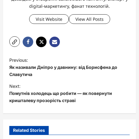
digital-маркетингу, фанат технологій.
Visit Website
View All Posts
P
Previous:
o
Як називали Дніпро у давнину: від Борисфена до
s
Славутича
t
Next:
Помутнів холодець що робити — як повернути
n
кришталеву прозорість страві
a
v
i
Related Stories
g