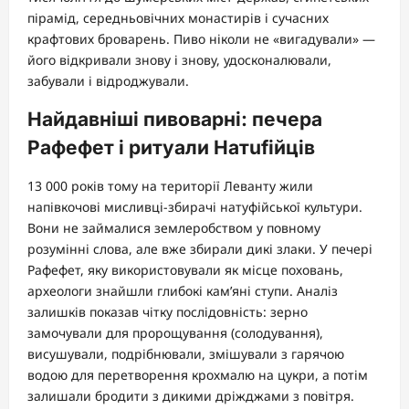
пірамід, середньовічних монастирів і сучасних
крафтових броварень. Пиво ніколи не «вигадували» —
його відкривали знову і знову, удосконалювали,
забували і відроджували.
Найдавніші пивоварні: печера
Рафефет і ритуали Натufійців
13 000 років тому на території Леванту жили
напівкочові мисливці-збирачі натуфійської культури.
Вони не займалися землеробством у повному
розумінні слова, але вже збирали дикі злаки. У печері
Рафефет, яку використовували як місце поховань,
археологи знайшли глибокі кам’яні ступи. Аналіз
залишків показав чітку послідовність: зерно
замочували для пророщування (солодування),
висушували, подрібнювали, змішували з гарячою
водою для перетворення крохмалю на цукри, а потім
залишали бродити з дикими дріжджами з повітря.