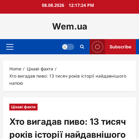
Skip
08.08.2026
12:17:26 PM
to
content
Wem.ua
Subscribe
Primary
Menu
Home
Цікаві факти
Хто вигадав пиво: 13 тисяч років історії найдавнішого
напою
Цікаві факти
Хто вигадав пиво: 13 тисяч
років історії найдавнішого