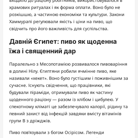
входило до раціону робітників, використовувалося в
храмових ритуалах і як форма оплати. Воно було не
розкішшю, а частиною економіки та культури. Закони
Хаммурапі регулювали якість і ціни на пиво, що
свідчить про його важливість для суспільства.
Давній Єгипет: пиво як щоденна
їжа і священний дар
Паралельно з Месопотамією розвивалося пивоваріння
в долині Нілу. Єгиптяни робили ячмінне пиво, яке
називали «хекет». Воно було густішим і поживнішим за
сучасне. Існують свідчення, що працівники, які
будували піраміди, отримували пиво як частину
щоденного раціону — разом із хлібом і цибулею. У
спекотному кліматі це забезпечувало калорії, рідину та
певний захист від інфекцій завдяки вмісту вітамінів
групи B з дріжджів.
Пиво пов’язували з богом Осірісом. Легенди