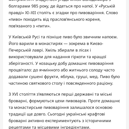
болгарами 985 року, де йдеться про напої. У «Руській
правді» XI–XII століть є згадки про пивоваріння. Слово
«пиво» походить від праслов’янського кореня,
пов’язаного з «пити».
У Київській Русі та пізніше пиво було звичним напоєм.
Його варили в монастирях — зокрема в Києво-
Печерській лаврі. Хміль збирали в лісах і
використовували для надання гіркоти та кращої
зберіганості. У козацьку добу домашнє пивоваріння
процвітало: до ячмінного або житнього солоду часто
додавали сушені фрукти, яблука, груші, мед. Пиво було
частиною святкового столу і повсякденного раціону.
З XVI століття з’являються перші державні та міські
броварні, формуються цехи пивоварів. Проте домашнє
та монастирське пивоваріння залишалося основою
традиції ще довго. Сьогодні українські крафтові
броварні активно експериментують з історичними
рецептами та місцевими інгредієнтами.