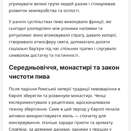
утримувати великі групи людей разом і стимулював
розвиток землеробства та осілості.
У ранніх суспільствах пиво виконувало функції, які
сьогодні розподілені між різними напоями та
ритуалами: воно вгамовувало спрагу, давало калорії,
створювало атмосферу свята, допомагало долати
соціальні бар’єри під час спільних трапез і слугувало
символом достатку та гостинності.
Середньовіччя, монастирі та закон
чистоти пива
Після падіння Римської імперії традиції пивоваріння в
Європі зберегли та розвинули монастирі. Ченці
експериментували з рецептами, вдосконалювали
техніку зберігання. Саме в цей період у Європі почали
активно використовувати хміль — спочатку для
консервування, пізніше заради гіркоти та аромату.
Слов’яни, за деякими даними, одними з перших у