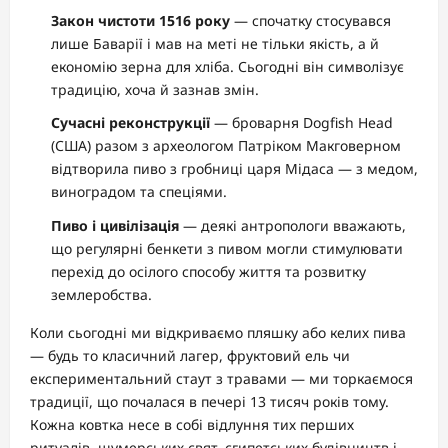
Закон чистоти 1516 року
— спочатку стосувався
лише Баварії і мав на меті не тільки якість, а й
економію зерна для хліба. Сьогодні він символізує
традицію, хоча й зазнав змін.
Сучасні реконструкції
— броварня Dogfish Head
(США) разом з археологом Патріком Макговерном
відтворила пиво з гробниці царя Мідаса — з медом,
виноградом та спеціями.
Пиво і цивілізація
— деякі антропологи вважають,
що регулярні бенкети з пивом могли стимулювати
перехід до осілого способу життя та розвитку
землеробства.
Коли сьогодні ми відкриваємо пляшку або келих пива
— будь то класичний лагер, фруктовий ель чи
експериментальний стаут з травами — ми торкаємося
традиції, що почалася в печері 13 тисяч років тому.
Кожна ковтка несе в собі відлуння тих перших
ритуалів, шумерських свят, єгипетських будівництв і