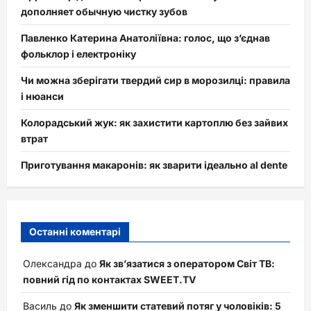
дополняет обычную чистку зубов
Павленко Катерина Анатоліївна: голос, що з’єднав
фольклор і електроніку
Чи можна зберігати твердий сир в морозилці: правила
і нюанси
Колорадський жук: як захистити картоплю без зайвих
втрат
Приготування макаронів: як зварити ідеально al dente
Останні коментарі
Олександра
до
Як зв’язатися з оператором Світ ТВ:
повний гід по контактах SWEET.TV
Василь
до
Як зменшити статевий потяг у чоловіків: 5