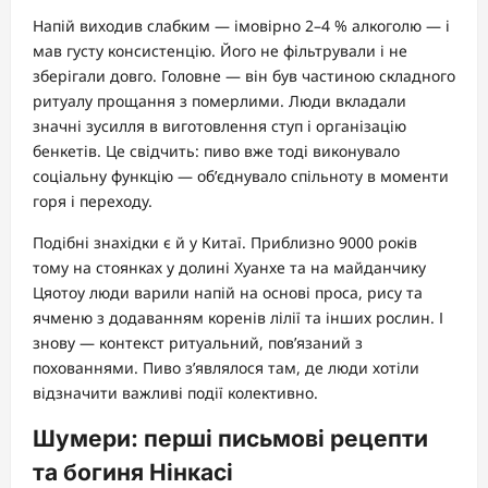
Напій виходив слабким — імовірно 2–4 % алкоголю — і
мав густу консистенцію. Його не фільтрували і не
зберігали довго. Головне — він був частиною складного
ритуалу прощання з померлими. Люди вкладали
значні зусилля в виготовлення ступ і організацію
бенкетів. Це свідчить: пиво вже тоді виконувало
соціальну функцію — об’єднувало спільноту в моменти
горя і переходу.
Подібні знахідки є й у Китаї. Приблизно 9000 років
тому на стоянках у долині Хуанхе та на майданчику
Цяотоу люди варили напій на основі проса, рису та
ячменю з додаванням коренів лілії та інших рослин. І
знову — контекст ритуальний, пов’язаний з
похованнями. Пиво з’являлося там, де люди хотіли
відзначити важливі події колективно.
Шумери: перші письмові рецепти
та богиня Нінкасі