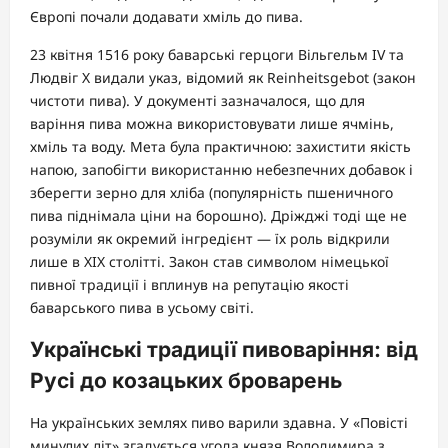
Європі почали додавати хміль до пива.
23 квітня 1516 року баварські герцоги Вільгельм IV та
Людвіг X видали указ, відомий як Reinheitsgebot (закон
чистоти пива). У документі зазначалося, що для
варіння пива можна використовувати лише ячмінь,
хміль та воду. Мета була практичною: захистити якість
напою, запобігти використанню небезпечних добавок і
зберегти зерно для хліба (популярність пшеничного
пива піднімала ціни на борошно). Дріжджі тоді ще не
розуміли як окремий інгредієнт — їх роль відкрили
лише в XIX столітті. Закон став символом німецької
пивної традиції і вплинув на репутацію якості
баварського пива в усьому світі.
Українські традиції пивоваріння: від
Русі до козацьких броварень
На українських землях пиво варили здавна. У «Повісті
минулих літ» згадується угода князя Володимира з