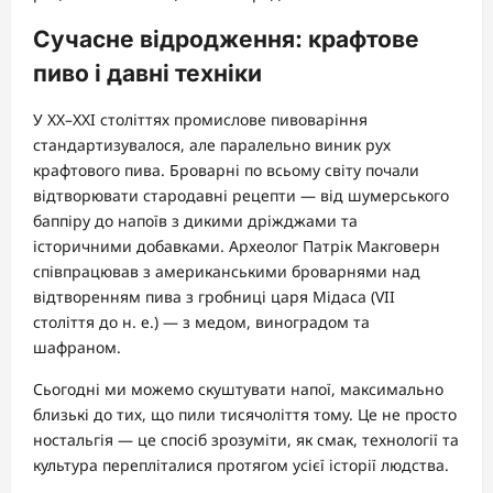
Сучасне відродження: крафтове
пиво і давні техніки
У XX–XXI століттях промислове пивоваріння
стандартизувалося, але паралельно виник рух
крафтового пива. Броварні по всьому світу почали
відтворювати стародавні рецепти — від шумерського
баппіру до напоїв з дикими дріжджами та
історичними добавками. Археолог Патрік Макговерн
співпрацював з американськими броварнями над
відтворенням пива з гробниці царя Мідаса (VII
століття до н. е.) — з медом, виноградом та
шафраном.
Сьогодні ми можемо скуштувати напої, максимально
близькі до тих, що пили тисячоліття тому. Це не просто
ностальгія — це спосіб зрозуміти, як смак, технології та
культура перепліталися протягом усієї історії людства.