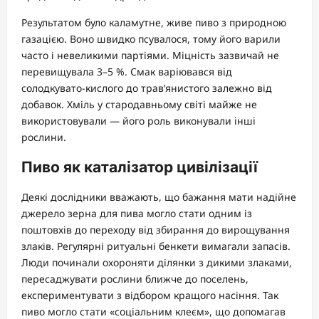
Результатом було каламутне, живе пиво з природною
газацією. Воно швидко псувалося, тому його варили
часто і невеликими партіями. Міцність зазвичай не
перевищувала 3–5 %. Смак варіювався від
солодкувато-кислого до трав’янистого залежно від
добавок. Хміль у стародавньому світі майже не
використовували — його роль виконували інші
рослини.
Пиво як каталізатор цивілізації
Деякі дослідники вважають, що бажання мати надійне
джерело зерна для пива могло стати одним із
поштовхів до переходу від збирання до вирощування
злаків. Регулярні ритуальні бенкети вимагали запасів.
Люди починали охороняти ділянки з дикими злаками,
пересаджувати рослини ближче до поселень,
експериментувати з відбором кращого насіння. Так
пиво могло стати «соціальним клеєм», що допомагав