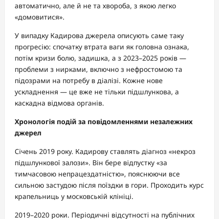
автоматично, але й не та хвороба, з якою легко
«домовитися».
У випадку Кадирова джерела описують саме таку
прогресію: спочатку втрата ваги як головна ознака,
потім кризи болю, задишка, а з 2023–2025 років —
проблеми з нирками, включно з нефростомою та
підозрами на потребу в діалізі. Кожне нове
ускладнення — це вже не тільки підшлункова, а
каскадна відмова органів.
Хронологія подій за повідомленнями незалежних
джерел
Січень 2019 року. Кадирову ставлять діагноз «некроз
підшлункової залози». Він бере відпустку «за
тимчасовою непрацездатністю», пояснюючи все
сильною застудою після поїздки в гори. Проходить курс
крапельниць у московській клініці.
2019–2020 роки. Періодичні відсутності на публічних