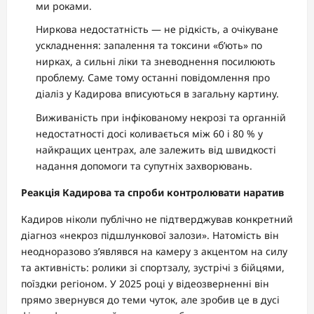
ми роками.
Ниркова недостатність — не рідкість, а очікуване
ускладнення: запалення та токсини «б’ють» по
нирках, а сильні ліки та зневоднення посилюють
проблему. Саме тому останні повідомлення про
діаліз у Кадирова вписуються в загальну картину.
Виживаність при інфікованому некрозі та органній
недостатності досі коливається між 60 і 80 % у
найкращих центрах, але залежить від швидкості
надання допомоги та супутніх захворювань.
Реакція Кадирова та спроби контролювати наратив
Кадиров ніколи публічно не підтверджував конкретний
діагноз «некроз підшлункової залози». Натомість він
неодноразово з’являвся на камеру з акцентом на силу
та активність: ролики зі спортзалу, зустрічі з бійцями,
поїздки регіоном. У 2025 році у відеозверненні він
прямо звернувся до теми чуток, але зробив це в дусі