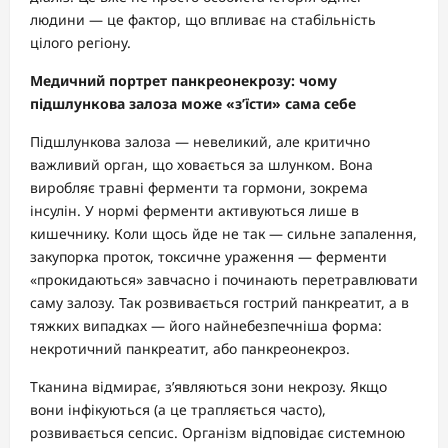
людини — це фактор, що впливає на стабільність
цілого регіону.
Медичний портрет панкреонекрозу: чому
підшлункова залоза може «з’їсти» сама себе
Підшлункова залоза — невеликий, але критично
важливий орган, що ховається за шлунком. Вона
виробляє травні ферменти та гормони, зокрема
інсулін. У нормі ферменти активуються лише в
кишечнику. Коли щось йде не так — сильне запалення,
закупорка проток, токсичне ураження — ферменти
«прокидаються» завчасно і починають перетравлювати
саму залозу. Так розвивається гострий панкреатит, а в
тяжких випадках — його найнебезпечніша форма:
некротичний панкреатит, або панкреонекроз.
Тканина відмирає, з’являються зони некрозу. Якщо
вони інфікуються (а це трапляється часто),
розвивається сепсис. Організм відповідає системною