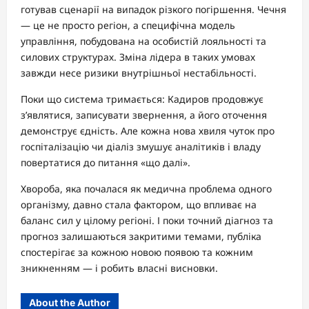
готував сценарії на випадок різкого погіршення. Чечня
— це не просто регіон, а специфічна модель
управління, побудована на особистій лояльності та
силових структурах. Зміна лідера в таких умовах
завжди несе ризики внутрішньої нестабільності.
Поки що система тримається: Кадиров продовжує
з’являтися, записувати звернення, а його оточення
демонструє єдність. Але кожна нова хвиля чуток про
госпіталізацію чи діаліз змушує аналітиків і владу
повертатися до питання «що далі».
Хвороба, яка почалася як медична проблема одного
організму, давно стала фактором, що впливає на
баланс сил у цілому регіоні. І поки точний діагноз та
прогноз залишаються закритими темами, публіка
спостерігає за кожною новою появою та кожним
зникненням — і робить власні висновки.
About the Author