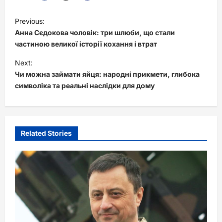
P
Previous:
o
Анна Сєдокова чоловік: три шлюби, що стали
s
частиною великої історії кохання і втрат
t
Next:
Чи можна займати яйця: народні прикмети, глибока
n
символіка та реальні наслідки для дому
a
v
i
Related Stories
g
a
t
i
o
n