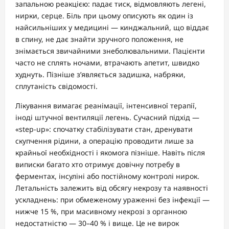
запальною реакцією: падає тиск, відмовляють легені,
нирки, серце. Біль при цьому описують як один із
найсильніших у медицині — кинджальний, що віддає
в спину, не дає знайти зручного положення, не
знімається звичайними знеболювальними. Пацієнти
часто не сплять ночами, втрачають апетит, швидко
худнуть. Пізніше з’являється задишка, набряки,
сплутаність свідомості.
Лікування вимагає реанімації, інтенсивної терапії,
іноді штучної вентиляції легень. Сучасний підхід —
«step-up»: спочатку стабілізувати стан, дренувати
скупчення рідини, а операцію проводити лише за
крайньої необхідності і якомога пізніше. Навіть після
виписки багато хто отримує довічну потребу в
ферментах, інсуліні або постійному контролі нирок.
Летальність залежить від обсягу некрозу та наявності
ускладнень: при обмеженому ураженні без інфекції —
нижче 15 %, при масивному некрозі з органною
недостатністю — 30–40 % і вище. Це не вирок