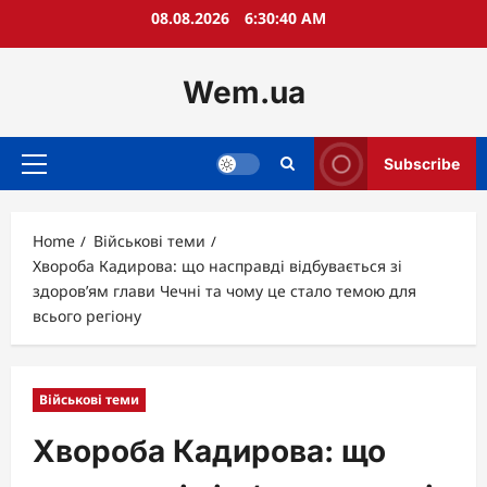
Skip
08.08.2026
6:30:41 AM
to
content
Wem.ua
Subscribe
Primary
Menu
Home
Військові теми
Хвороба Кадирова: що насправді відбувається зі
здоров’ям глави Чечні та чому це стало темою для
всього регіону
Військові теми
Хвороба Кадирова: що