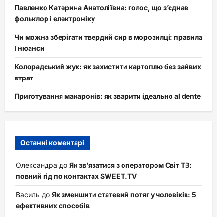
Павленко Катерина Анатоліївна: голос, що з’єднав
фольклор і електроніку
Чи можна зберігати твердий сир в морозилці: правила
і нюанси
Колорадський жук: як захистити картоплю без зайвих
втрат
Приготування макаронів: як зварити ідеально al dente
Останні коментарі
Олександра
до
Як зв’язатися з оператором Світ ТВ:
повний гід по контактах SWEET.TV
Василь
до
Як зменшити статевий потяг у чоловіків: 5
ефективних способів