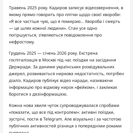
Травень 2025 року. Кадиров записує відеозвернення, в
якому прямо говорить про плітки щодо своєї хвороби:
«Я все частіше чую, що я помираю… Хвороба і смерть
— це шлях кожної людини». Стан усе одно
погіршується, з’являються повідомлення про
нефростому.
Грудень 2025 — січень 2026 року. Екстрена
госпіталізація в Москві під час поїздки на засідання
Держради. За даними українських розвідувальних
джерел, розвивається ниркова недостатність, потрібен
діаліз. Кадиров публікує відео наради, називаючи
інформацію про відмову нирок «фейком», і закликає
боротися з дезінформацією.
Кожна нова хвиля чуток супроводжувалася спробами
«показати, що все під контролем»: активні поїздки,
зустрічі, пости в Telegram. Але візуально і за частотою
публічних активностей різниця з попередніми роками
очевидна.