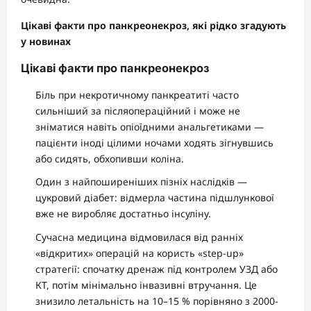
Цікаві факти про панкреонекроз, які рідко згадують
у новинах
Цікаві факти про панкреонекроз
Біль при некротичному панкреатиті часто
сильніший за післяопераційний і може не
зніматися навіть опіоїдними анальгетиками —
пацієнти іноді цілими ночами ходять зігнувшись
або сидять, обхопивши коліна.
Один з найпоширеніших пізніх наслідків —
цукровий діабет: відмерла частина підшлункової
вже не виробляє достатньо інсуліну.
Сучасна медицина відмовилася від ранніх
«відкритих» операцій на користь «step-up»
стратегії: спочатку дренаж під контролем УЗД або
КТ, потім мінімально інвазивні втручання. Це
знизило летальність на 10–15 % порівняно з 2000-