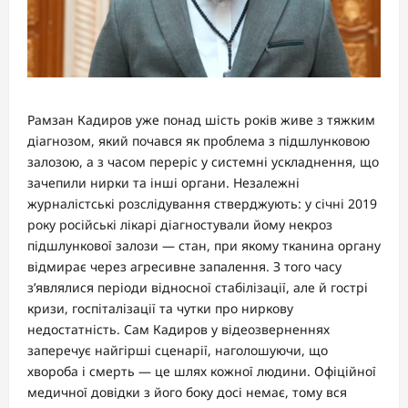
Рамзан Кадиров уже понад шість років живе з тяжким
діагнозом, який почався як проблема з підшлунковою
залозою, а з часом переріс у системні ускладнення, що
зачепили нирки та інші органи. Незалежні
журналістські розслідування стверджують: у січні 2019
року російські лікарі діагностували йому некроз
підшлункової залози — стан, при якому тканина органу
відмирає через агресивне запалення. З того часу
з’являлися періоди відносної стабілізації, але й гострі
кризи, госпіталізації та чутки про ниркову
недостатність. Сам Кадиров у відеозверненнях
заперечує найгірші сценарії, наголошуючи, що
хвороба і смерть — це шлях кожної людини. Офіційної
медичної довідки з його боку досі немає, тому вся