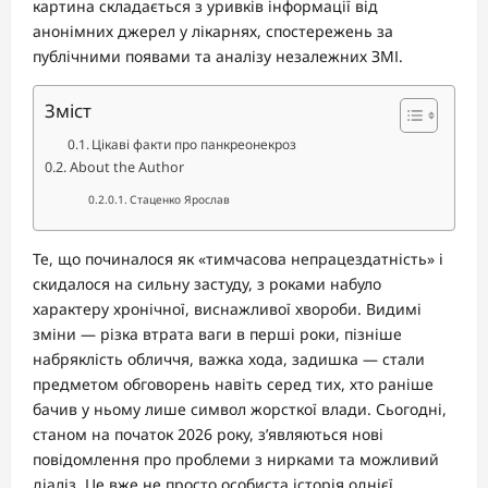
картина складається з уривків інформації від
анонімних джерел у лікарнях, спостережень за
публічними появами та аналізу незалежних ЗМІ.
Зміст
Цікаві факти про панкреонекроз
About the Author
Стаценко Ярослав
Те, що починалося як «тимчасова непрацездатність» і
скидалося на сильну застуду, з роками набуло
характеру хронічної, виснажливої хвороби. Видимі
зміни — різка втрата ваги в перші роки, пізніше
набряклість обличчя, важка хода, задишка — стали
предметом обговорень навіть серед тих, хто раніше
бачив у ньому лише символ жорсткої влади. Сьогодні,
станом на початок 2026 року, з’являються нові
повідомлення про проблеми з нирками та можливий
діаліз. Це вже не просто особиста історія однієї