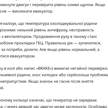
вимкнути двигун і перевірити рівень оливи щупом. Якщо
асне — викликати евакуатор.
сигналізує, що температура охолоджувальної рідини
ізними: низький рівень антифризу, несправність
 з вентилятором. Продовження руху в такому стані
пробоєм прокладки ГБЦ. Правильна дія — зупинитися,
, за потреби, долити. Але якщо рівень нормальний, а
атися евакуатором.
у в колі або напис «BRAKE») вимагає негайної перевірки
альмівної рідини, знос колодок або серйозніша проблем
 неприпустимі. Якщо значок не гасне після зняття
ий.
воному кольорі означає, що генератор не заряджає
а, і через деякий час двигун може заглохнути. Особливо