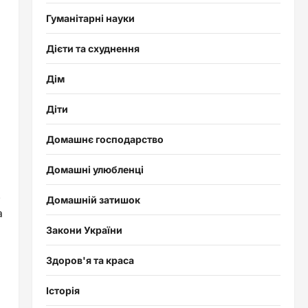
Гуманітарні науки
Дієти та схуднення
Дім
Діти
Домашнє господарство
Домашні улюбленці
.
Домашній затишок
а
Закони України
Здоров'я та краса
Історія