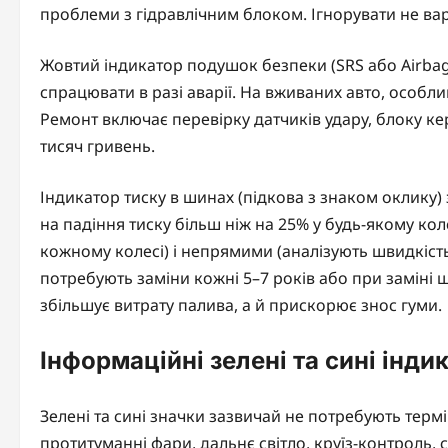
проблеми з гідравлічним блоком. Ігнорувати не в
Жовтий індикатор подушок безпеки (SRS або Airbag
спрацювати в разі аварії. На вживаних авто, особли
Ремонт включає перевірку датчиків удару, блоку ке
тисяч гривень.
Індикатор тиску в шинах (підкова з знаком оклику) з
на падіння тиску більш ніж на 25% у будь-якому ко
кожному колесі) і непрямими (аналізують швидкіст
потребують заміни кожні 5–7 років або при заміні 
збільшує витрату палива, а й прискорює знос гуми.
Інформаційні зелені та сині інди
Зелені та сині значки зазвичай не потребують терм
протитуманні фари, дальнє світло, круїз-контроль, с