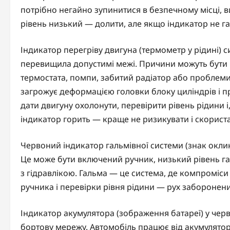
потрібно негайно зупинитися в безпечному місці, 
рівень низький — долити, але якщо індикатор не г
Індикатор перегріву двигуна (термометр у рідині) 
перевищила допустимі межі. Причини можуть бути р
термостата, помпи, забитий радіатор або проблеми
загрожує деформацією головки блоку циліндрів і 
дати двигуну охолонути, перевірити рівень рідини і
індикатор горить — краще не ризикувати і скорист
Червоний індикатор гальмівної системи (знак оклик
Це може бути включений ручник, низький рівень г
з гідравлікою. Гальма — це система, де компроміси
ручника і перевірки рівня рідини — рух заборонен
Індикатор акумулятора (зображення батареї) у чер
бортову мережу. Автомобіль працює від акумулятор