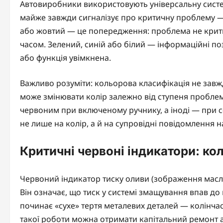
Автовиробники використовують універсальну систем
майже завжди сигналізує про критичну проблему
або жовтий — це попередження: проблема не крит
часом. Зелений, синій або білий — інформаційні по
або функція увімкнена.
Важливо розуміти: кольорова класифікація не завж
може змінювати колір залежно від ступеня проблем
червоним при включеному ручнику, а іноді — при с
не лише на колір, а й на супровідні повідомлення 
Критичні червоні індикатори: ко
Червоний індикатор тиску оливи (зображення масл
Він означає, що тиск у системі змащування впав д
починає «сухе» тертя металевих деталей — колінчас
такої роботи можна отримати капітальний ремонт а