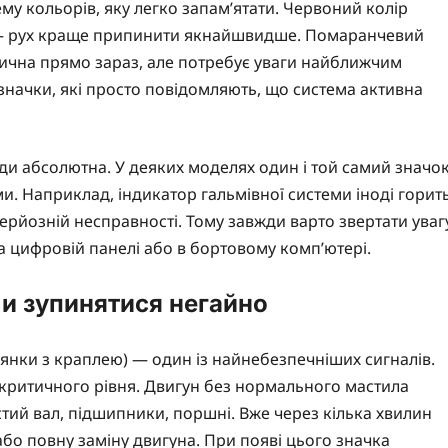
у кольорів, яку легко запам’ятати. Червоний колір
 — рух краще припинити якнайшвидше. Помаранчевий
ична прямо зараз, але потребує уваги найближчим
значки, які просто повідомляють, що система активна
ди абсолютна. У деяких моделях один і той самий значо
и. Наприклад, індикатор гальмівної системи іноді горит
ерйозній несправності. Тому завжди варто звертати уваг
на цифровій панелі або в бортовому комп’ютері.
ли зупинятися негайно
янки з краплею) — один із найнебезпечніших сигналів.
о критичного рівня. Двигун без нормального мастила
тий вал, підшипники, поршні. Вже через кілька хвилин
бо повну заміну двигуна. При появі цього значка