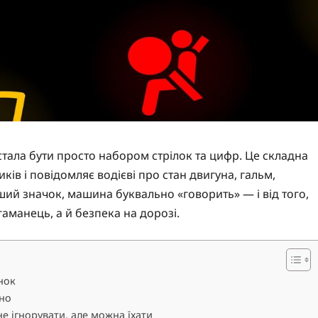
тала бути просто набором стрілок та цифр. Це складна
ків і повідомляє водієві про стан двигуна, гальм,
нший значок, машина буквально «говорить» — і від того,
гаманець, а й безпека на дорозі.
нок
йно
е ігнорувати, але можна їхати