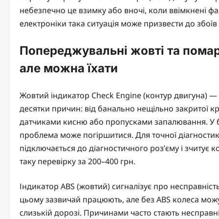
небезпечно це взимку або вночі, коли ввімкнені фар
електроніки така ситуація може призвести до збоїв
Попереджувальні жовті та помара
але можна їхати
Жовтий індикатор Check Engine (контур двигуна) — 
десятки причин: від банально нещільно закритої к
датчиками кисню або пропусками запалювання. У б
проблема може погіршитися. Для точної діагности
підключається до діагностичного роз’єму і зчитує к
таку перевірку за 200–400 грн.
Індикатор ABS (жовтий) сигналізує про несправніст
цьому зазвичай працюють, але без ABS колеса мож
слизькій дорозі. Причинами часто стають несправн