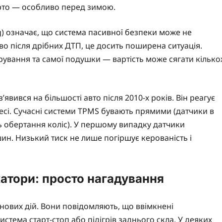
арто — особливо перед зимою.
) означає, що система пасивної безпеки може не
во після дрібних ДТП, це досить поширена ситуація.
рування та самої подушки — вартість може сягати кілько
’явився на більшості авто після 2010-х років. Він реагує
лесі. Сучасні системи TPMS бувають прямими (датчики в
ь обертання коліс). У першому випадку датчики
шин. Низький тиск не лише погіршує керованість і
катори: просто нагадування
інових дій. Вони повідомляють, що ввімкнені
истема старт-стоп або підігрів заднього скла. У деяких