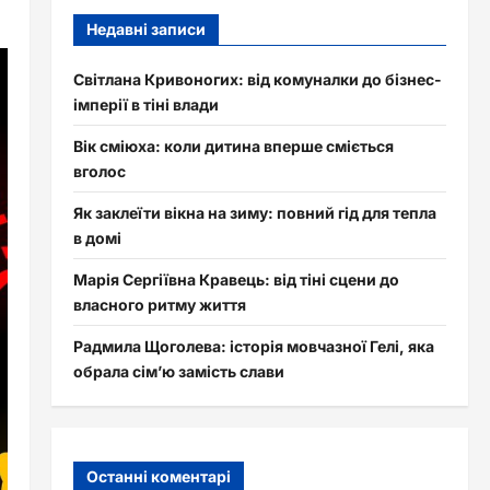
Недавні записи
Світлана Кривоногих: від комуналки до бізнес-
імперії в тіні влади
Вік сміюха: коли дитина вперше сміється
вголос
Як заклеїти вікна на зиму: повний гід для тепла
в домі
Марія Сергіївна Кравець: від тіні сцени до
власного ритму життя
Радмила Щоголева: історія мовчазної Гелі, яка
обрала сім’ю замість слави
Останні коментарі