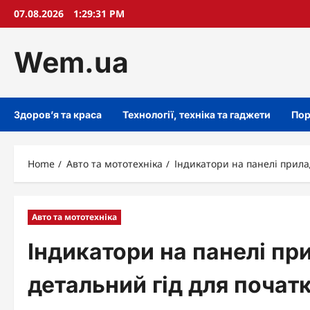
Skip
07.08.2026
1:29:31 PM
to
content
Wem.ua
Здоров’я та краса
Технології, техніка та гаджети
Пор
Home
Авто та мототехніка
Індикатори на панелі прилад
Авто та мототехніка
Індикатори на панелі пр
детальний гід для початк