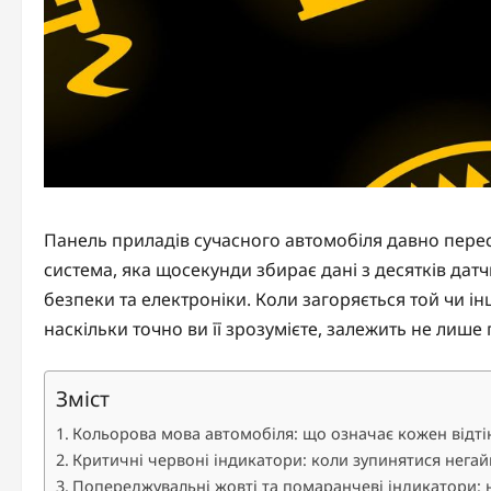
Панель приладів сучасного автомобіля давно перес
система, яка щосекунди збирає дані з десятків датчи
безпеки та електроніки. Коли загоряється той чи і
наскільки точно ви її зрозумієте, залежить не лише 
Зміст
Кольорова мова автомобіля: що означає кожен відті
Критичні червоні індикатори: коли зупинятися нега
Попереджувальні жовті та помаранчеві індикатори: н