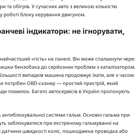
и та обігрів. У сучасних авто з великою кількістю
 у роботі блоку керування двигуном.
нчеві індикатори: не ігнорувати,
найчастіший «гість» на панелі. Він може спалахнути чере
ришки бензобака до серйозних проблем з каталізатором
ільшості випадків машина продовжує їхати, але з часом
ки потрібен OBD-сканер — простий пристрій, який
оди помилок. Багато автосервісів в Україні пропонують
ь антиблокувальної системи гальм. Основні гальма при
уть заблокуватися при екстреному гальмуванні на
і датчики швидкості коліс, пошкоджена проводка або