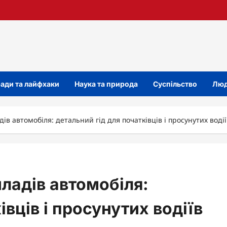
ади та лайфхаки
Наука та природа
Суспільство
Люд
ів автомобіля: детальний гід для початківців і просунутих водії
иладів автомобіля:
івців і просунутих водіїв