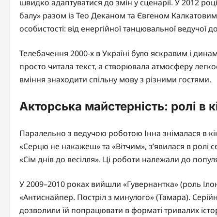
швидко адаптуватися до змін у сценарії. У 2012 роц
балу» разом із Тео Деканом та Євгеном Калкатовим.
особистості: від енергійної танцювальної ведучої до
Телебачення 2000-х в Україні було яскравим і дина
просто читала текст, а створювала атмосферу легкос
вміння знаходити спільну мову з різними гостями.
Акторська майстерність: ролі в к
Паралельно з ведучою роботою Інна знімалася в кіно
«Серцю не накажеш» та «Вітчим», з’явилася в ролі с
«Сім днів до весілля». Ці роботи належали до попул
У 2009–2010 роках вийшли «Гувернантка» (роль Ілон
«Антиснайпер. Постріл з минулого» (Тамара). Серійн
дозволили їй попрацювати в форматі тривалих істо