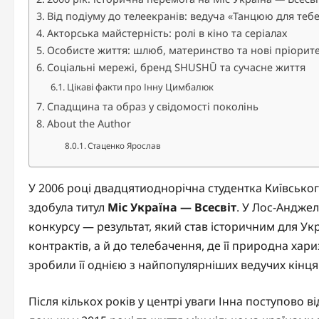
Від подіуму до телеекранів: ведуча «Танцюю для тебе
Акторська майстерність: ролі в кіно та серіалах
Особисте життя: шлюб, материнство та нові пріорит
Соціальні мережі, бренд SHUSHŪ та сучасне життя
Цікаві факти про Інну Цимбалюк
Спадщина та образ у свідомості поколінь
About the Author
Стаценко Ярослав
У 2006 році двадцятиоднорічна студентка Київськог
здобула титул
Міс Україна — Всесвіт
. У Лос-Анджел
конкурсу — результат, який став історичним для Ук
контрактів, а й до телебачення, де її природна хар
зробили її однією з найпопулярніших ведучих кінця 
Після кількох років у центрі уваги Інна поступово