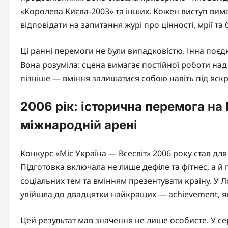
«Королева Києва-2003» та інших. Кожен виступ вима
відповідати на запитання журі про цінності, мрії т
Ці ранні перемоги не були випадковістю. Інна поєд
Вона розуміла: сцена вимагає постійної роботи над
пізніше — вміння залишатися собою навіть під яск
2006 рік: історична перемога на 
міжнародній арені
Конкурс «Міс Україна — Всесвіт» 2006 року став д
Підготовка включала не лише дефіле та фітнес, а й
соціальних тем та вмінням презентувати країну. У 
увійшла до двадцятки найкращих — achievement, як
Цей результат мав значення не лише особисте. У сер