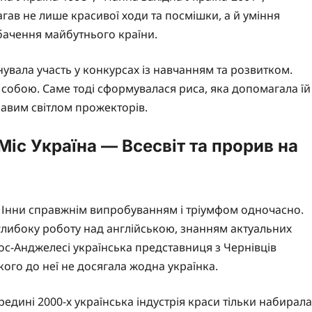
гав не лише красивої ходи та посмішки, а й уміння
а бачення майбутнього країни.
нувала участь у конкурсах із навчанням та розвитком.
 собою. Саме тоді сформувалася риса, яка допомагала їй
равим світлом прожекторів.
Міс Україна — Всесвіт та прорив на
ля Інни справжнім випробуванням і тріумфом одночасно.
 глибоку роботу над англійською, знанням актуальних
Лос-Анджелесі українська представниця з Чернівців
ого до неї не досягала жодна українка.
едині 2000-х українська індустрія краси тільки набирала