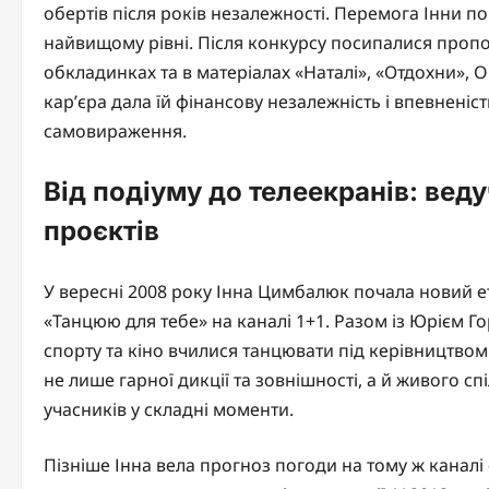
обертів після років незалежності. Перемога Інни п
найвищому рівні. Після конкурсу посипалися пропоз
обкладинках та в матеріалах «Наталі», «Отдохни», 
кар’єра дала їй фінансову незалежність і впевненіс
самовираження.
Від подіуму до телеекранів: вед
проєктів
У вересні 2008 року Інна Цимбалюк почала новий 
«Танцюю для тебе» на каналі 1+1. Разом із Юрієм Г
спорту та кіно вчилися танцювати під керівництво
не лише гарної дикції та зовнішності, а й живого с
учасників у складні моменти.
Пізніше Інна вела прогноз погоди на тому ж канал