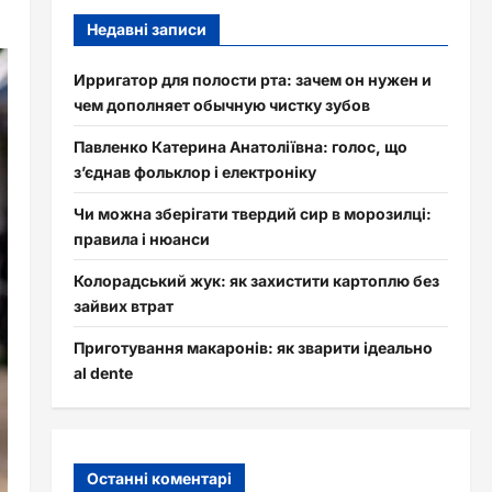
Недавні записи
Ирригатор для полости рта: зачем он нужен и
чем дополняет обычную чистку зубов
Павленко Катерина Анатоліївна: голос, що
з’єднав фольклор і електроніку
Чи можна зберігати твердий сир в морозилці:
правила і нюанси
Колорадський жук: як захистити картоплю без
зайвих втрат
Приготування макаронів: як зварити ідеально
al dente
Останні коментарі