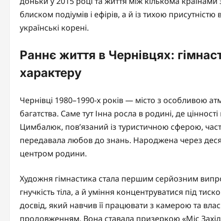
доньки у 2015 році та життя між кількома країнами зм
блиском подіумів і ефірів, а й із тихою присутністю
українські корені.
Раннє життя в Чернівцях: гімнас
характеру
Чернівці 1980–1990-х років — місто з особливою а
багатства. Саме тут Інна росла в родині, де цінності
Цимбалюк, пов’язаний із туристичною сферою, часто
передавала любов до знань. Народжена через десять
центром родини.
Художня гімнастика стала першим серйозним випр
гнучкість тіла, а й уміння концентруватися під тиск
досвід, який навчив її працювати з камерою та вла
продовженням. Вона ставала призеркою «Міс Західн