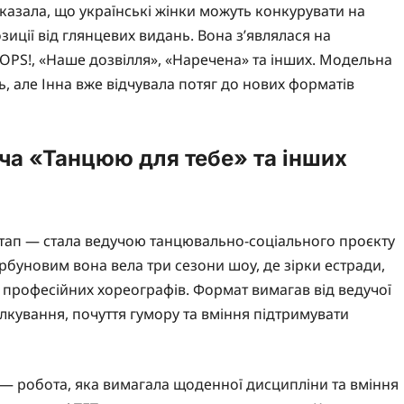
оказала, що українські жінки можуть конкурувати на
иції від глянцевих видань. Вона з’являлася на
OOPS!, «Наше дозвілля», «Наречена» та інших. Модельна
ть, але Інна вже відчувала потяг до нових форматів
уча «Танцюю для тебе» та інших
етап — стала ведучою танцювально-соціального проєкту
орбуновим вона вела три сезони шоу, де зірки естради,
м професійних хореографів. Формат вимагав від ведучої
пілкування, почуття гумору та вміння підтримувати
і — робота, яка вимагала щоденної дисципліни та вміння