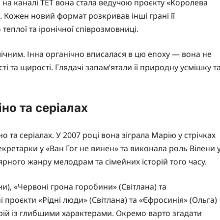
і на каналі ТЕТ вона стала ведучою проєкту «Королева
 Кожен новий формат розкривав інші грані її
 теплої та іронічної співрозмовниці.
мічним. Інна органічно вписалася в цю епоху — вона не
ті та щирості. Глядачі запам’ятали її природну усмішку т
іно та серіалах
 та серіалах. У 2007 році вона зіграла Марію у стрічках
екретарки у «Ван Гог не винен» та виконала роль Вілени 
ярного жанру мелодрам та сімейних історій того часу.
и), «Червоні грона горобини» (Світлана) та
і проєкти «Рідні люди» (Світлана) та «Єфросинія» (Ольга)
рій із глибшими характерами. Окремо варто згадати