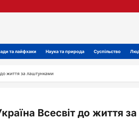
ади та лайфхаки
Наука та природа
Суспільство
Люд
т до життя за лаштунками
країна Всесвіт до життя за