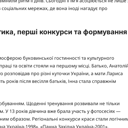
інили ритм її днів. Сьогодні її ім’я асоціюється не лише 
 в соціальних мережах, де вона іноді нагадує про
тика, перші конкурси та формування
тмосферою буковинської гостинності та культурного
 праці та освіти стояли на першому місці. Батько, Анатолі
 розповідав про різні куточки України, а мати Лариса
 років після весілля батьків, Інна стала справжнім
обуванням. Щоденні тренування розвивали не тільки
ом. У 13 років дівчина вже брала участь у фотосесіях —
сним образом. Регіональні конкурси краси стали логічни
а Україна-1998», «Панна Західна Україна-2001»,