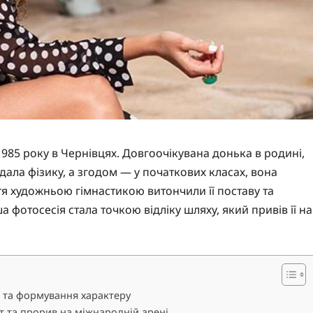
985 року в Чернівцях. Довгоочікувана донька в родині,
дала фізику, а згодом — у початкових класах, вона
ття художньою гімнастикою витончили її поставу та
 фотосесія стала точкою відліку шляху, який привів її на
и та формування характеру
іт та прорив на міжнародній арені