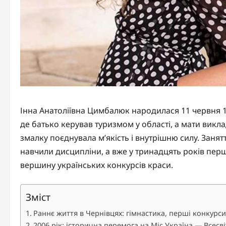
Інна Анатоліївна Цимбалюк народилася 11 червня 1
де батько керував туризмом у області, а мати викла
змалку поєднувала м’якість і внутрішню силу. Заня
навчили дисципліни, а вже у тринадцять років перша
вершину українських конкурсів краси.
Зміст
Раннє життя в Чернівцях: гімнастика, перші конкурс
2006 рік: історична перемога на Міс Україна — Всесв