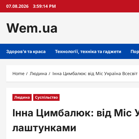
Skip
07.08.2026
3:59:15 PM
to
content
Wem.ua
Здоров’я та краса
Технології, техніка та гаджети
Пор
Home
Людина
Інна Цимбалюк: від Міс Україна Всесві
Людина
Суспільство
Інна Цимбалюк: від Міс У
лаштунками