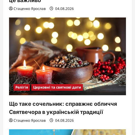
це важливо
Стаценко Ярослав
04.08.2026
Релігія
Церковні та святкові дати
Що таке сочельник: справжнє обличчя
Святвечора в українській традиції
Стаценко Ярослав
04.08.2026