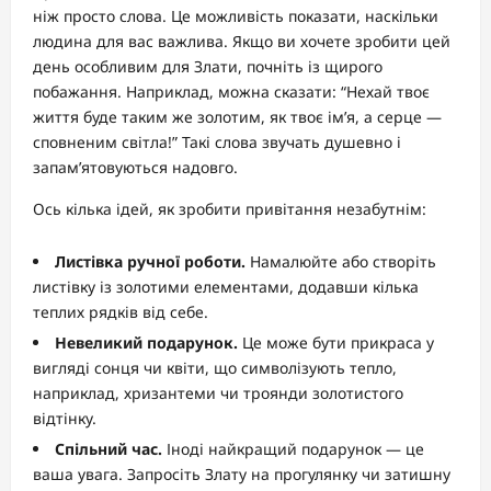
ніж просто слова. Це можливість показати, наскільки
людина для вас важлива. Якщо ви хочете зробити цей
день особливим для Злати, почніть із щирого
побажання. Наприклад, можна сказати: “Нехай твоє
життя буде таким же золотим, як твоє ім’я, а серце —
сповненим світла!” Такі слова звучать душевно і
запам’ятовуються надовго.
Ось кілька ідей, як зробити привітання незабутнім:
Листівка ручної роботи.
Намалюйте або створіть
листівку із золотими елементами, додавши кілька
теплих рядків від себе.
Невеликий подарунок.
Це може бути прикраса у
вигляді сонця чи квіти, що символізують тепло,
наприклад, хризантеми чи троянди золотистого
відтінку.
Спільний час.
Іноді найкращий подарунок — це
ваша увага. Запросіть Злату на прогулянку чи затишну