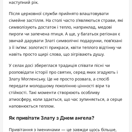
наступний рік.
Після церковної служби прийнято влаштовувати
сімейне застілля. На столі часто з’являються страви, які
символізують достаток і тепло, наприклад, медові
пироги чи запечена птиця. А ще, у багатьох регіонах є
звичай дарувати Златі символічні подарунки, пов’язані
з її ім’ям: золотисті прикраси, квіти теплого відтінку чи
навіть просто щирі слова, що зігрівають душу.
У селах досі збереглася традиція співати пісні чи
розповідати історії про святих, серед яких згадують і
Злату Могленську. Це не просто розвага, а спосіб
передати молодшому поколінню цінності віри та
стійкості. Такі моменти створюють особливу
атмосферу, коли здається, що час зупиняється, а серце
наповнюється теплом.
Як привітати Злату з Днем ангела?
Привітання з іменинами — це завжди щось більше,