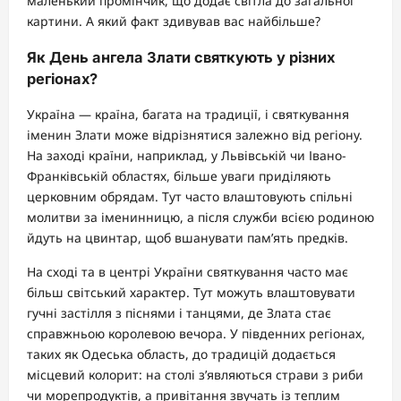
маленький промінчик, що додає світла до загальної
картини. А який факт здивував вас найбільше?
Як День ангела Злати святкують у різних
регіонах?
Україна — країна, багата на традиції, і святкування
іменин Злати може відрізнятися залежно від регіону.
На заході країни, наприклад, у Львівській чи Івано-
Франківській областях, більше уваги приділяють
церковним обрядам. Тут часто влаштовують спільні
молитви за іменинницю, а після служби всією родиною
йдуть на цвинтар, щоб вшанувати пам’ять предків.
На сході та в центрі України святкування часто має
більш світський характер. Тут можуть влаштовувати
гучні застілля з піснями і танцями, де Злата стає
справжньою королевою вечора. У південних регіонах,
таких як Одеська область, до традицій додається
місцевий колорит: на столі з’являються страви з риби
чи морепродуктів, а привітання звучать із теплим