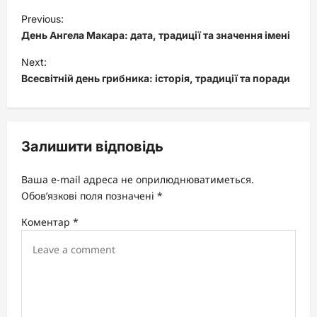
P
Previous:
o
День Ангела Макара: дата, традиції та значення імені
s
Next:
t
Всесвітній день грибника: історія, традиції та поради
n
a
v
Залишити відповідь
i
Ваша e-mail адреса не оприлюднюватиметься.
g
Обов’язкові поля позначені
*
a
Коментар
*
t
i
o
n