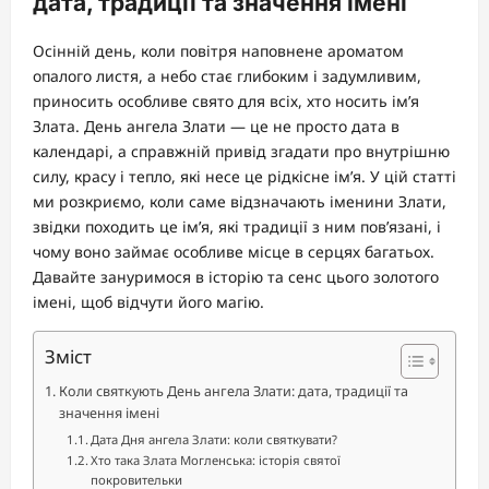
дата, традиції та значення імені
Осінній день, коли повітря наповнене ароматом
опалого листя, а небо стає глибоким і задумливим,
приносить особливе свято для всіх, хто носить ім’я
Злата. День ангела Злати — це не просто дата в
календарі, а справжній привід згадати про внутрішню
силу, красу і тепло, які несе це рідкісне ім’я. У цій статті
ми розкриємо, коли саме відзначають іменини Злати,
звідки походить це ім’я, які традиції з ним пов’язані, і
чому воно займає особливе місце в серцях багатьох.
Давайте зануримося в історію та сенс цього золотого
імені, щоб відчути його магію.
Зміст
Коли святкують День ангела Злати: дата, традиції та
значення імені
Дата Дня ангела Злати: коли святкувати?
Хто така Злата Могленська: історія святої
покровительки