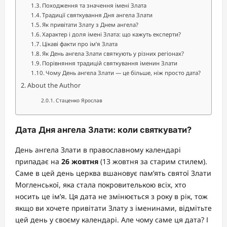
Походження та значення імені Злата
Традиції святкування Дня ангела Злати
Як привітати Злату з Днем ангела?
Характер і доля імені Злата: що кажуть експерти?
Цікаві факти про ім’я Злата
Як День ангела Злати святкують у різних регіонах?
Порівняння традицій святкування іменин Злати
Чому День ангела Злати — це більше, ніж просто дата?
About the Author
Стаценко Ярослав
Дата Дня ангела Злати: коли святкувати?
День ангела Злати в православному календарі
припадає на
26 жовтня
(13 жовтня за старим стилем).
Саме в цей день церква вшановує пам’ять святої Злати
Могленської, яка стала покровителькою всіх, хто
носить це ім’я. Ця дата не змінюється з року в рік, тож
якщо ви хочете привітати Злату з іменинами, відмітьте
цей день у своєму календарі. Але чому саме ця дата? І