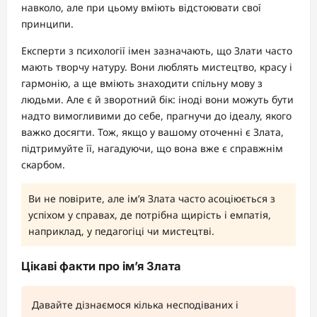
навколо, але при цьому вміють відстоювати свої
принципи.
Експерти з психології імен зазначають, що Злати часто
мають творчу натуру. Вони люблять мистецтво, красу і
гармонію, а ще вміють знаходити спільну мову з
людьми. Але є й зворотний бік: іноді вони можуть бути
надто вимогливими до себе, прагнучи до ідеалу, якого
важко досягти. Тож, якщо у вашому оточенні є Злата,
підтримуйте її, нагадуючи, що вона вже є справжнім
скарбом.
Ви не повірите, але ім’я Злата часто асоціюється з
успіхом у справах, де потрібна щирість і емпатія,
наприклад, у педагогіці чи мистецтві.
Цікаві факти про ім’я Злата
Давайте дізнаємося кілька несподіваних і