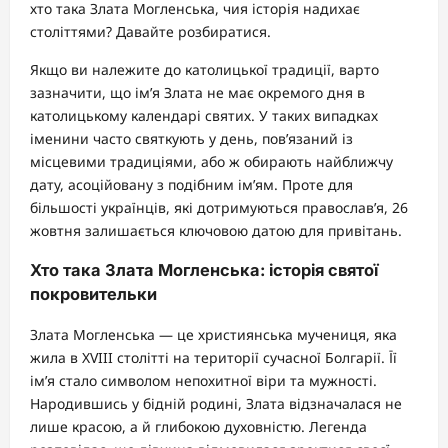
хто така Злата Могленська, чия історія надихає
століттями? Давайте розбиратися.
Якщо ви належите до католицької традиції, варто
зазначити, що ім’я Злата не має окремого дня в
католицькому календарі святих. У таких випадках
іменини часто святкують у день, пов’язаний із
місцевими традиціями, або ж обирають найближчу
дату, асоційовану з подібним ім’ям. Проте для
більшості українців, які дотримуються православ’я, 26
жовтня залишається ключовою датою для привітань.
Хто така Злата Могленська: історія святої
покровительки
Злата Могленська — це християнська мучениця, яка
жила в XVIII столітті на території сучасної Болгарії. Її
ім’я стало символом непохитної віри та мужності.
Народившись у бідній родині, Злата відзначалася не
лише красою, а й глибокою духовністю. Легенда