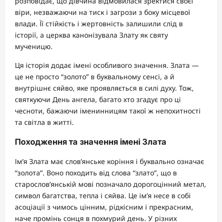
розповідає, що дівчина відмовилася зректися своєї
віри, незважаючи на тиск і загрози з боку місцевої
влади. Її стійкість і жертовність залишили слід в
історії, а церква канонізувала Злату як святу
мученицю.
Ця історія додає імені особливого значення. Злата —
це не просто “золото” в буквальному сенсі, а й
внутрішнє сяйво, яке проявляється в силі духу. Тож,
святкуючи День ангела, багато хто згадує про ці
чесноти, бажаючи іменинницям такої ж непохитності
та світла в житті.
Походження та значення імені Злата
Ім’я Злата має слов’янське коріння і буквально означає
“золота”. Воно походить від слова “злато”, що в
старослов’янській мові позначало дорогоцінний метал,
символ багатства, тепла і сяйва. Це ім’я несе в собі
асоціації з чимось цінним, рідкісним і прекрасним,
наче промінь сонця в похмурий день. У різних