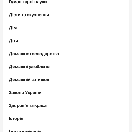
Гуманітарні науки
Дієти та схуднення
Дім
Діти
Домашнє господарство
Домашні улюбленці
Домашній затишок
Закони України
Здоров'я та краса
Історія
Їжа та кулінарія