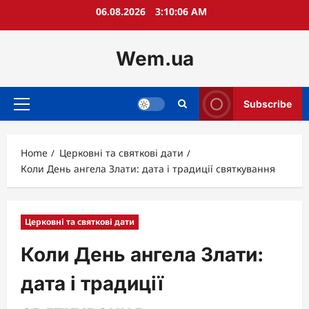
Skip
06.08.2026
3:10:07 AM
to
content
Wem.ua
Subscribe
Primary
Menu
Home
Церковні та святкові дати
Коли День ангела Злати: дата і традиції святкування
Церковні та святкові дати
Коли День ангела Злати:
дата і традиції