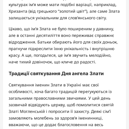
культурах ім’я може мати подібні варіації, наприклад,
Хризанта (від грецького “золотий цвіт”), але саме Злата
залишається унікальним для слов’янського світу.
Цікаво, що ім’я Злата не було поширеним у давнину,
але в останні десятиліття воно переживає справжнє
відродження. Батьки обирають його для своїх доньок,
прагнучи підкреслити їхню унікальність і внутрішню
красу. А ще, погодьтеся, це ім’я звучить мелодійно,
наче тихий дзвіночок, що кличе до радості.
Традиції святкування Дня ангела Злати
Святкування іменин Злати в Україні має свої
особливості, хоча багато традицій перегукуються із
загальними православними звичаями. У цей день
зазвичай відвідують церкву, щоб помолитися святій
Златі Могленській і попросити її захисту. Деякі сім’ї
замовляють молебень за здоров’я іменинниці,
вважаючи, що це додає благословення на весь