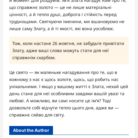
й момент для роздумів. Ім’я Злата нагадує нам про те,
що справжнє золото — це не лише матеріальні
цінності, а й тепло душі, доброта і стійкість перед
труднощами. Святкуючи іменини, ми вшановуємо не
лише саму Злату, а й ті якості, які вона уособлює.
Тож, коли настане 26 жовтня, не забудьте привітати
Злату, адже ваші слова можуть стати для неї
справжнім скарбом.
Це свято — як маленьке нагадування про те, що в
кожному з нас є щось золоте, щось, що робить нас
унікальними. І якщо у вашому житті є Злата, нехай цей
день стане для неї особливим завдяки вашій увазі та
любові. А можливо, ви самі носите це ім’я? Тоді
дозвольте собі відчути тепло цього дня, адже ви —
справжнє сяйво для світу.
About the Author