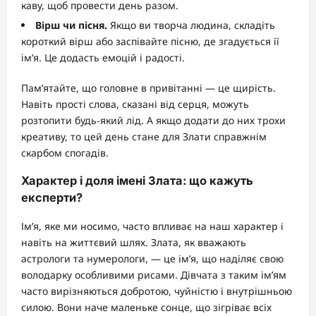
каву, щоб провести день разом.
Вірш чи пісня.
Якщо ви творча людина, складіть
короткий вірш або заспівайте пісню, де згадується її
ім’я. Це додасть емоцій і радості.
Пам’ятайте, що головне в привітанні — це щирість.
Навіть прості слова, сказані від серця, можуть
розтопити будь-який лід. А якщо додати до них трохи
креативу, то цей день стане для Злати справжнім
скарбом спогадів.
Характер і доля імені Злата: що кажуть
експерти?
Ім’я, яке ми носимо, часто впливає на наш характер і
навіть на життєвий шлях. Злата, як вважають
астрологи та нумерологи, — це ім’я, що наділяє свою
володарку особливими рисами. Дівчата з таким ім’ям
часто вирізняються добротою, чуйністю і внутрішньою
силою. Вони наче маленьке сонце, що зігріває всіх