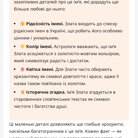
захопливих деталей про це ім’я, які додадуть ще
більше любові до нього:
Рідкісність імені.
Злата входить до списку
рідкісних імен в Україні, що робить його особливо
цінним і унікальним.
Колір імені.
Астрологи вважають, що ім’я
Злата асоціюється з золотисто-жовтим кольором,
який символізує радість і достаток.
Квітка імені.
Для Злати часто обирають
хризантему як символ довголіття і краси, адже її
назва також пов’язана із золотом.
Історична згадка.
Ім’я Злата згадується в
старовинних слов’янських текстах як символ
чистоти і багатства душі.
Ці маленькі деталі дозволяють ще глибше зрозуміти,
наскільки багатогранним є це ім’я. Кожен факт — як