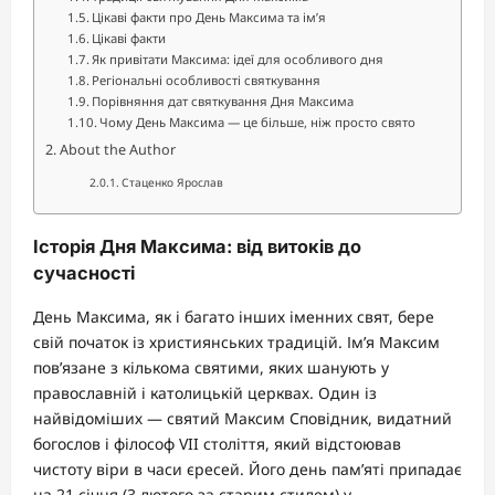
Цікаві факти про День Максима та ім’я
Цікаві факти
Як привітати Максима: ідеї для особливого дня
Регіональні особливості святкування
Порівняння дат святкування Дня Максима
Чому День Максима — це більше, ніж просто свято
About the Author
Стаценко Ярослав
Історія Дня Максима: від витоків до
сучасності
День Максима, як і багато інших іменних свят, бере
свій початок із християнських традицій. Ім’я Максим
пов’язане з кількома святими, яких шанують у
православній і католицькій церквах. Один із
найвідоміших — святий Максим Сповідник, видатний
богослов і філософ VII століття, який відстоював
чистоту віри в часи єресей. Його день пам’яті припадає
на 21 січня (3 лютого за старим стилем) у