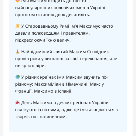
Ім’я Максим входить до топ-10
найпопулярніших чоловічих імен в Україні
протягом останніх двох десятиліть.
У Стародавньому Римі ім’я Максимус часто
давали полководцям і правителям,
підкреслюючи їхню велич.
Найвідоміший святий Максим Сповідник
провів роки у вигнанні за свої переконання, але
не зрікся віри.
У різних країнах ім’я Максим звучить по-
різному: Максиміліан в Німеччині, Макс у
Франції, Максимо в Іспанії.
День Максима в деяких регіонах України
святкують із піснями, адже це ім’я асоціюється з
творчістю і натхненням.