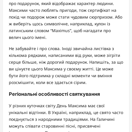
про подарунок, який відображає характер людини.
Максими часто люблять пригоди, тож сертифікат на
похід чи подорож може стати чудовим сюрпризом. Або
ж виберіть щось символічне, наприклад, кулон із
латинським словом “Maximus”, щоб нагадати про
велич цього імені.
Не забувайте і про слова. Іноді звичайна листівка з
кількома рядками, написаними від руки, може зігріти
серце більше, ніж дорогий подарунок. Напишіть, за що
ви цінуєте цього Максима у своєму житті. Це може
бути його підтримка у складні моменти чи вміння
розсмішити, коли все здається сірим.
Регіональні особливості святкування
У різних куточках світу День Максима має свої
унікальні відтінки. В Україні, наприклад, це свято часто
поєднується з народними традиціями. На Галичині
можуть співати старовинні пісні, присвячені