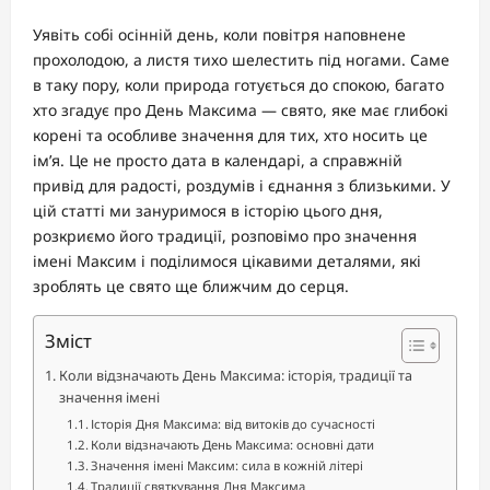
Уявіть собі осінній день, коли повітря наповнене
прохолодою, а листя тихо шелестить під ногами. Саме
в таку пору, коли природа готується до спокою, багато
хто згадує про День Максима — свято, яке має глибокі
корені та особливе значення для тих, хто носить це
ім’я. Це не просто дата в календарі, а справжній
привід для радості, роздумів і єднання з близькими. У
цій статті ми зануримося в історію цього дня,
розкриємо його традиції, розповімо про значення
імені Максим і поділимося цікавими деталями, які
зроблять це свято ще ближчим до серця.
Зміст
Коли відзначають День Максима: історія, традиції та
значення імені
Історія Дня Максима: від витоків до сучасності
Коли відзначають День Максима: основні дати
Значення імені Максим: сила в кожній літері
Традиції святкування Дня Максима