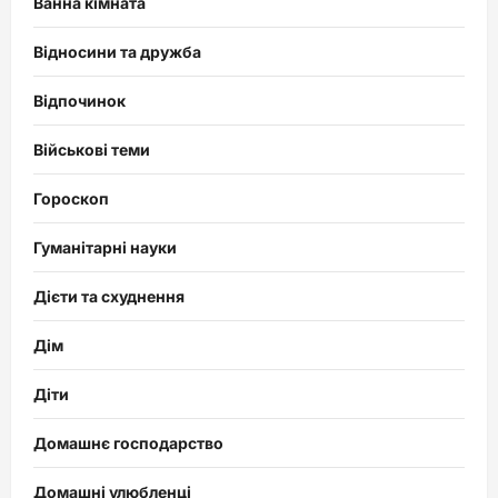
Ванна кімната
Відносини та дружба
Відпочинок
Військові теми
Гороскоп
Гуманітарні науки
Дієти та схуднення
Дім
Діти
Домашнє господарство
Домашні улюбленці