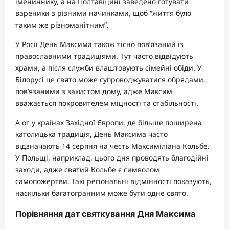
імениннику, а на Полтавщині заведено готувати
вареники з різними начинками, щоб “життя було
таким же різноманітним”.
У Росії День Максима також тісно пов’язаний із
православними традиціями. Тут часто відвідують
храми, а після служби влаштовують сімейні обіди. У
Білорусі це свято може супроводжуватися обрядами,
пов’язаними з захистом дому, адже Максим
вважається покровителем міцності та стабільності.
А от у країнах Західної Європи, де більше поширена
католицька традиція, День Максима часто
відзначають 14 серпня на честь Максиміліана Кольбе.
У Польщі, наприклад, цього дня проводять благодійні
заходи, адже святий Кольбе є символом
самопожертви. Такі регіональні відмінності показують,
наскільки багатогранним може бути одне свято.
Порівняння дат святкування Дня Максима