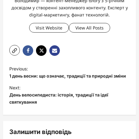
Володимир — контент-менеджер блогу з 5-річним
досвідом у створенні захопливого контенту. Експерт у
digital-маркетингу, фанат технологій.
Visit Website
View All Posts
P
Previous:
o
1 день весни: що означає, традиції та природні зміни
s
Next:
t
День велосипедиста: історія, традиції та ідеї
святкування
n
a
v
Залишити відповідь
i