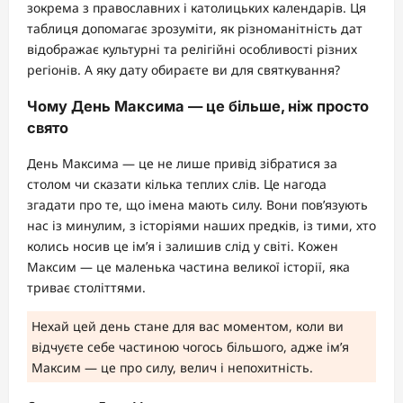
зокрема з православних і католицьких календарів. Ця
таблиця допомагає зрозуміти, як різноманітність дат
відображає культурні та релігійні особливості різних
регіонів. А яку дату обираєте ви для святкування?
Чому День Максима — це більше, ніж просто
свято
День Максима — це не лише привід зібратися за
столом чи сказати кілька теплих слів. Це нагода
згадати про те, що імена мають силу. Вони пов’язують
нас із минулим, з історіями наших предків, із тими, хто
колись носив це ім’я і залишив слід у світі. Кожен
Максим — це маленька частина великої історії, яка
триває століттями.
Нехай цей день стане для вас моментом, коли ви
відчуєте себе частиною чогось більшого, адже ім’я
Максим — це про силу, велич і непохитність.