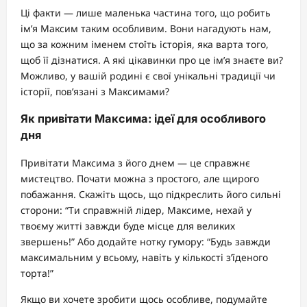
Ці факти — лише маленька частина того, що робить
ім’я Максим таким особливим. Вони нагадують нам,
що за кожним іменем стоїть історія, яка варта того,
щоб її дізнатися. А які цікавинки про це ім’я знаєте ви?
Можливо, у вашій родині є свої унікальні традиції чи
історії, пов’язані з Максимами?
Як привітати Максима: ідеї для особливого
дня
Привітати Максима з його днем — це справжнє
мистецтво. Почати можна з простого, але щирого
побажання. Скажіть щось, що підкреслить його сильні
сторони: “Ти справжній лідер, Максиме, нехай у
твоєму житті завжди буде місце для великих
звершень!” Або додайте нотку гумору: “Будь завжди
максимальним у всьому, навіть у кількості з’їденого
торта!”
Якщо ви хочете зробити щось особливе, подумайте