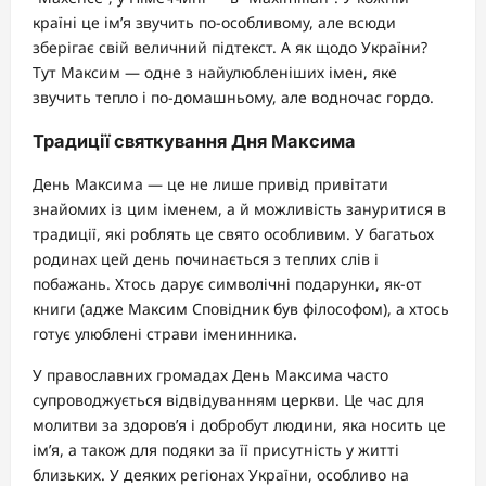
країні це ім’я звучить по-особливому, але всюди
зберігає свій величний підтекст. А як щодо України?
Тут Максим — одне з найулюбленіших імен, яке
звучить тепло і по-домашньому, але водночас гордо.
Традиції святкування Дня Максима
День Максима — це не лише привід привітати
знайомих із цим іменем, а й можливість зануритися в
традиції, які роблять це свято особливим. У багатьох
родинах цей день починається з теплих слів і
побажань. Хтось дарує символічні подарунки, як-от
книги (адже Максим Сповідник був філософом), а хтось
готує улюблені страви іменинника.
У православних громадах День Максима часто
супроводжується відвідуванням церкви. Це час для
молитви за здоров’я і добробут людини, яка носить це
ім’я, а також для подяки за її присутність у житті
близьких. У деяких регіонах України, особливо на