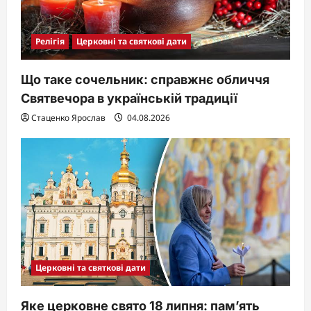
Релігія
Церковні та святкові дати
Що таке сочельник: справжнє обличчя
Святвечора в українській традиції
Стаценко Ярослав
04.08.2026
Церковні та святкові дати
Яке церковне свято 18 липня: пам’ять