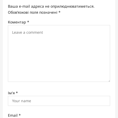
g
Ваша e-mail адреса не оприлюднюватиметься.
a
Обов’язкові поля позначені
*
t
Коментар
*
i
o
n
Ім'я
*
Email
*