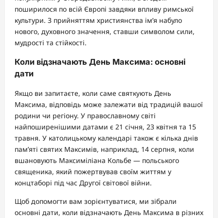
поширилося по всій Європі завдяки впливу римської
культури. З прийняттям християнства ім’я набуло
нового, духовного значення, ставши символом сили,
мудрості та стійкості.
Коли відзначають День Максима: основні
дати
Якщо ви запитаєте, коли саме святкують День
Максима, відповідь може залежати від традицій вашої
родини чи регіону. У православному світі
найпоширенішими датами є 21 січня, 23 квітня та 15
травня. У католицькому календарі також є кілька днів
пам’яті святих Максимів, наприклад, 14 серпня, коли
вшановують Максиміліана Кольбе — польського
священика, який пожертвував своїм життям у
концтаборі під час Другої світової війни.
Щоб допомогти вам зорієнтуватися, ми зібрали
основні дати, коли відзначають День Максима в різних