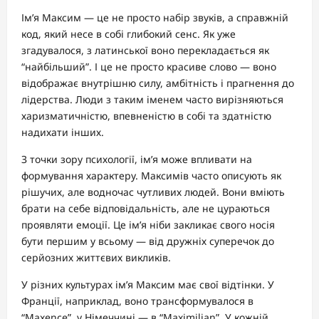
Ім’я Максим — це не просто набір звуків, а справжній
код, який несе в собі глибокий сенс. Як уже
згадувалося, з латинської воно перекладається як
“найбільший”. І це не просто красиве слово — воно
відображає внутрішню силу, амбітність і прагнення до
лідерства. Люди з таким іменем часто вирізняються
харизматичністю, впевненістю в собі та здатністю
надихати інших.
З точки зору психології, ім’я може впливати на
формування характеру. Максимів часто описують як
рішучих, але водночас чутливих людей. Вони вміють
брати на себе відповідальність, але не цураються
проявляти емоції. Це ім’я ніби закликає свого носія
бути першим у всьому — від дружніх суперечок до
серйозних життєвих викликів.
У різних культурах ім’я Максим має свої відтінки. У
Франції, наприклад, воно трансформувалося в
“Maxence”, у Німеччині — в “Maximilian”. У кожній