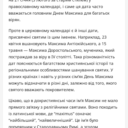
православному календарі, і саме ця дата часто
вважається головним Днем Максима для багатьох
вірян.
Проте в церковному календарі є й інші дати,
присвячені святим із цим іменем. Наприклад, 23
квітня вшановують Максима Антіохійського, а 15
травня — Максима Доростольського, мученика, який
постраждав за віру в IV столітті. Така різноманітність
дат пояснюється багатством християнської історії та
регіональними особливостями шанування святих. У
різних країнах і навіть у різних сім’ях День Максима
можуть відзначати в різні дні, залежно від того, якого
святого вважають покровителем.
Цікаво, що в дохристиянські часи ім’я Максим не мало
прямого зв’язку з релігійними святами. Воно походить
із латинської мови, де “maximus” означає
“найбільший”, “найвеличніший”. Це ім’я було
популярним у Стародавньому Римі, а згодом