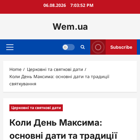
Skip
06.08.2026
7:03:54 PM
to
content
Wem.ua
Subscribe
Primary
Menu
Home
Церковні та святкові дати
Коли День Максима: основні дати та традиції
святкування
Церковні та святкові дати
Коли День Максима:
основні дати та традиції