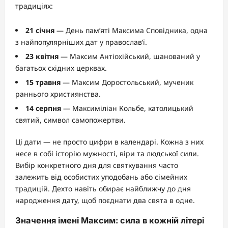
традиціях:
21 січня
— День пам’яті Максима Сповідника, одна
з найпопулярніших дат у православ’ї.
23 квітня
— Максим Антіохійський, шанований у
багатьох східних церквах.
15 травня
— Максим Доростольський, мученик
раннього християнства.
14 серпня
— Максиміліан Кольбе, католицький
святий, символ самопожертви.
Ці дати — не просто цифри в календарі. Кожна з них
несе в собі історію мужності, віри та людської сили.
Вибір конкретного дня для святкування часто
залежить від особистих уподобань або сімейних
традицій. Дехто навіть обирає найближчу до дня
народження дату, щоб поєднати два свята в одне.
Значення імені Максим: сила в кожній літері