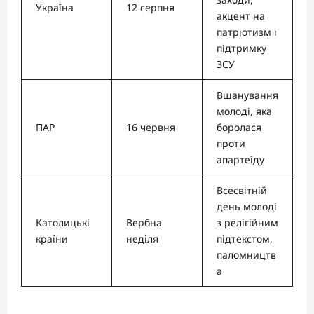
Україна
12 серпня
акцент на
патріотизм і
підтримку
ЗСУ
Вшанування
молоді, яка
ПАР
16 червня
боролася
проти
апартеїду
Всесвітній
день молоді
Католицькі
Вербна
з релігійним
країни
неділя
підтекстом,
паломництв
а