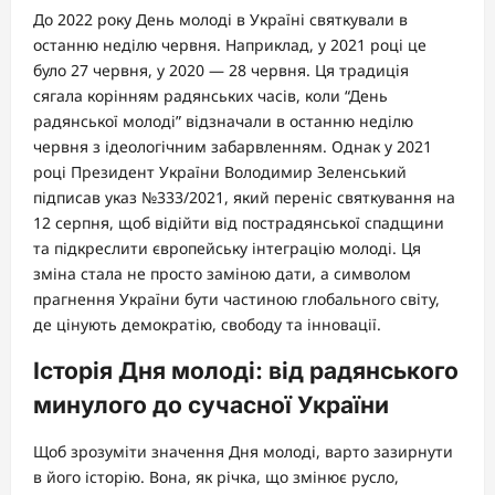
До 2022 року День молоді в Україні святкували в
останню неділю червня. Наприклад, у 2021 році це
було 27 червня, у 2020 — 28 червня. Ця традиція
сягала корінням радянських часів, коли “День
радянської молоді” відзначали в останню неділю
червня з ідеологічним забарвленням. Однак у 2021
році Президент України Володимир Зеленський
підписав указ №333/2021, який переніс святкування на
12 серпня, щоб відійти від пострадянської спадщини
та підкреслити європейську інтеграцію молоді. Ця
зміна стала не просто заміною дати, а символом
прагнення України бути частиною глобального світу,
де цінують демократію, свободу та інновації.
Історія Дня молоді: від радянського
минулого до сучасної України
Щоб зрозуміти значення Дня молоді, варто зазирнути
в його історію. Вона, як річка, що змінює русло,