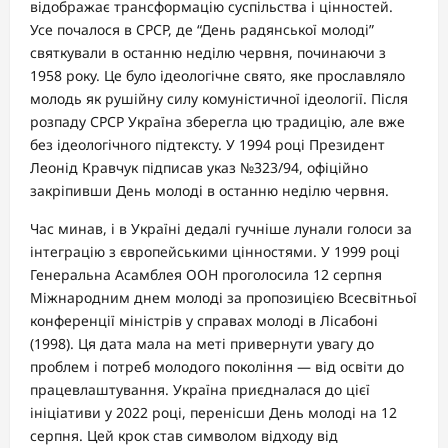
відображає трансформацію суспільства і цінностей.
Усе почалося в СРСР, де “День радянської молоді”
святкували в останню неділю червня, починаючи з
1958 року. Це було ідеологічне свято, яке прославляло
молодь як рушійну силу комуністичної ідеології. Після
розпаду СРСР Україна зберегла цю традицію, але вже
без ідеологічного підтексту. У 1994 році Президент
Леонід Кравчук підписав указ №323/94, офіційно
закріпивши День молоді в останню неділю червня.
Час минав, і в Україні дедалі гучніше лунали голоси за
інтеграцію з європейськими цінностями. У 1999 році
Генеральна Асамблея ООН проголосила 12 серпня
Міжнародним днем молоді за пропозицією Всесвітньої
конференції міністрів у справах молоді в Лісабоні
(1998). Ця дата мала на меті привернути увагу до
проблем і потреб молодого покоління — від освіти до
працевлаштування. Україна приєдналася до цієї
ініціативи у 2022 році, перенісши День молоді на 12
серпня. Цей крок став символом відходу від