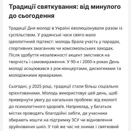
Традиції святкування: від минулого
до сьогодення
Традиції Дня молоді в Україні еволюціонували разом із
суспільством. У радянські часи свято мало
ідеологічний підтекст: молодь брала участь у парадах,
спортивних змаганнях чи комсомольських заходах.
Після здобуття незалежності акцент змістився на
творчість і самовираження. У 90-х і 2000-х роках День
молоді асоціювався з рок-концертами, дискотеками та
молодіжними ярмарками.
Сьогодні, у 2025 році, традиції стали більш соціально
орієнтованими. Молодь використовує цей день, щоб
привернути увагу до нагальних проблем: від екології
до психологічного здоров’я. Наприклад, у багатьох
містах проводять благодійні забіги, де учасники
збирають кошти на підтримку ЗСУ чи відновлення
зруйнованих шкіл. У той же час не зникає і святковий