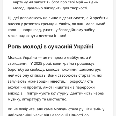
картину чи запустіть блог про свої мрії — День
молоді ідеально підходить для творчості.
Ці ідеї допоможуть не лише відсвяткувати, а й зробити
внесок у розвиток громади. Уявіть, як ваш маленький
крок — наприклад, участь у благодійному забігу —
може надихнути десятки інших!
Роль молоді в сучасній Україні
Молодь України — це не просто майбутнє, а й
сьогодення. У 2025 році, коли країна продовжує
боротьбу за свободу, молоде покоління демонструє
неймовірну стійкість. Вони створюють стартапи, які
залучають міжнародні інвестиції, розробляють
екологічні проєкти, як-от ініціативи з переробки
відходів, і підтримують культурну ідентичність через
музику, літературу та мистецтво.
Ви не повірите, але саме молодь стала рушієм змін у
найскладніші часи: від Революції Гідності до