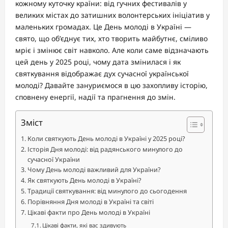
кожному куточку країни: від гучних фестивалів у
великих містах до затишних волонтерських ініціатив у
маленьких громадах. Це День молоді в Україні —
свято, що об’єднує тих, хто творить майбутнє, сміливо
мріє і змінює світ навколо. Але коли саме відзначають
цей день у 2025 році, чому дата змінилася і як
святкування відображає дух сучасної української
молоді? Давайте зануриємося в цю захопливу історію,
сповнену енергії, надії та прагнення до змін.
Зміст
Коли святкують День молоді в Україні у 2025 році?
Історія Дня молоді: від радянського минулого до
сучасної України
Чому День молоді важливий для України?
Як святкують День молоді в Україні?
Традиції святкування: від минулого до сьогодення
Порівняння Дня молоді в Україні та світі
Цікаві факти про День молоді в Україні
Цікаві факти, які вас здивують