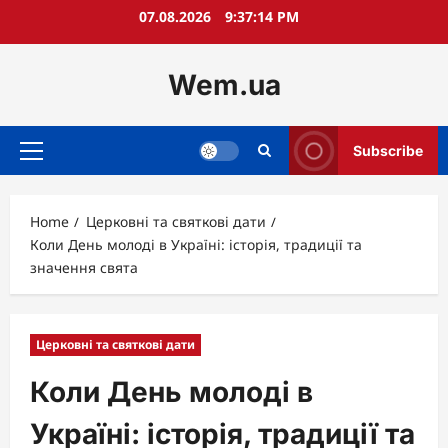
Skip
07.08.2026
9:37:15 PM
to
content
Wem.ua
Subscribe
Primary
Menu
Home
Церковні та святкові дати
Коли День молоді в Україні: історія, традиції та
значення свята
Церковні та святкові дати
Коли День молоді в
Україні: історія, традиції та