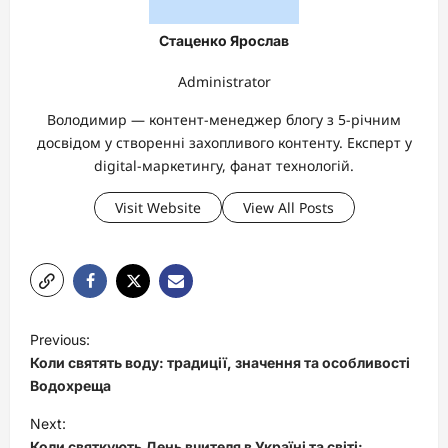
Стаценко Ярослав
Administrator
Володимир — контент-менеджер блогу з 5-річним
досвідом у створенні захопливого контенту. Експерт у
digital-маркетингу, фанат технологій.
Visit Website
View All Posts
P
Previous:
o
Коли святять воду: традиції, значення та особливості
s
Водохреща
t
Next:
Коли святкують День вчителя в Україні та світі: