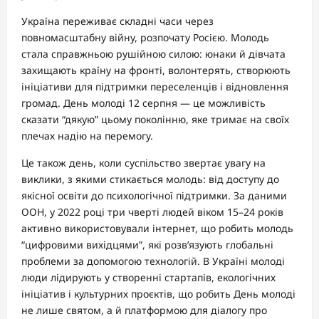
Україна переживає складні часи через
повномасштабну війну, розпочату Росією. Молодь
стала справжньою рушійною силою: юнаки й дівчата
захищають країну на фронті, волонтерять, створюють
ініціативи для підтримки переселенців і відновлення
громад. День молоді 12 серпня — це можливість
сказати “дякую” цьому поколінню, яке тримає на своїх
плечах надію на перемогу.
Це також день, коли суспільство звертає увагу на
виклики, з якими стикається молодь: від доступу до
якісної освіти до психологічної підтримки. За даними
ООН, у 2022 році три чверті людей віком 15–24 років
активно використовували інтернет, що робить молодь
“цифровими вихідцями”, які розв’язують глобальні
проблеми за допомогою технологій. В Україні молоді
люди лідирують у створенні стартапів, екологічних
ініціатив і культурних проєктів, що робить День молоді
не лише святом, а й платформою для діалогу про