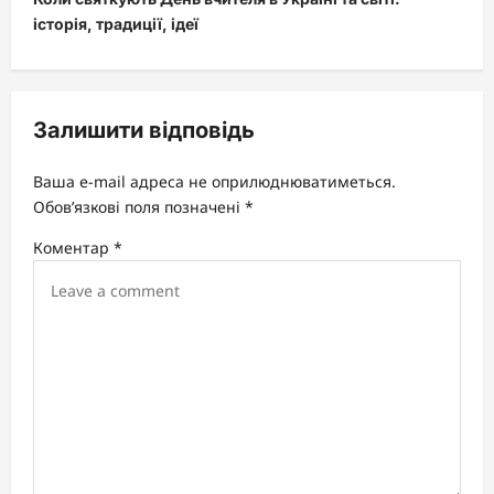
n
історія, традиції, ідеї
a
v
i
Залишити відповідь
g
a
Ваша e-mail адреса не оприлюднюватиметься.
t
Обов’язкові поля позначені
*
i
Коментар
*
o
n