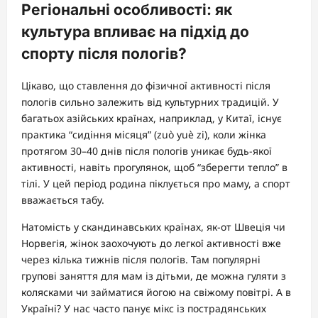
Регіональні особливості: як
культура впливає на підхід до
спорту після пологів?
Цікаво, що ставлення до фізичної активності після
пологів сильно залежить від культурних традицій. У
багатьох азійських країнах, наприклад, у Китаї, існує
практика “сидіння місяця” (zuò yuè zi), коли жінка
протягом 30–40 днів після пологів уникає будь-якої
активності, навіть прогулянок, щоб “зберегти тепло” в
тілі. У цей період родина піклується про маму, а спорт
вважається табу.
Натомість у скандинавських країнах, як-от Швеція чи
Норвегія, жінок заохочують до легкої активності вже
через кілька тижнів після пологів. Там популярні
групові заняття для мам із дітьми, де можна гуляти з
колясками чи займатися йогою на свіжому повітрі. А в
Україні? У нас часто панує мікс із пострадянських