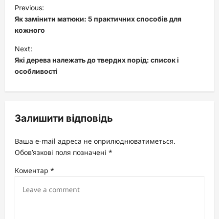
P
Previous:
o
Як замінити матюки: 5 практичних способів для
s
кожного
t
Next:
Які дерева належать до твердих порід: список і
n
особливості
a
v
i
Залишити відповідь
g
a
Ваша e-mail адреса не оприлюднюватиметься.
t
Обов’язкові поля позначені
*
i
Коментар
*
o
n