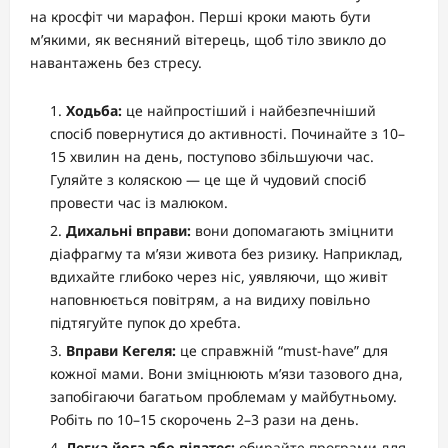
на кросфіт чи марафон. Перші кроки мають бути
м’якими, як весняний вітерець, щоб тіло звикло до
навантажень без стресу.
Ходьба:
це найпростіший і найбезпечніший
спосіб повернутися до активності. Починайте з 10–
15 хвилин на день, поступово збільшуючи час.
Гуляйте з коляскою — це ще й чудовий спосіб
провести час із малюком.
Дихальні вправи:
вони допомагають зміцнити
діафрагму та м’язи живота без ризику. Наприклад,
вдихайте глибоко через ніс, уявляючи, що живіт
наповнюється повітрям, а на видиху повільно
підтягуйте пупок до хребта.
Вправи Кегеля:
це справжній “must-have” для
кожної мами. Вони зміцнюють м’язи тазового дна,
запобігаючи багатьом проблемам у майбутньому.
Робіть по 10–15 скорочень 2–3 рази на день.
Легка йога або пілатес:
обирайте програми для