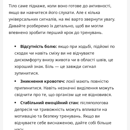
Тіло саме підкаже, коли воно готове до активності,
якщо ви навчитеся його слухати. Але є кілька
універсальних сигналів, на які варто звернути увагу.
Давайте розберемо їх детально, щоб ви могли
впевнено зробити перший крок до тренувань.
Відсутність болю:
якщо при ходьбі, підйомі по
сходах чи навіть сміху ви не відчуваєте
дискомфорту внизу живота чи в області швів, це
хороший знак. Біль — це завжди сигнал
зупинитися.
Зникнення кровотеч:
лохії мають повністю
припинитися. Навіть незначні виділення можуть
свідчити про те, що організм ще не відновився.
Стабільний емоційний стан:
післяпологова
депресія чи тривожність можуть впливати на
мотивацію та безпеку тренувань. Якщо ви
відчуваєте себе виснаженою, дайте собі більше
часу.