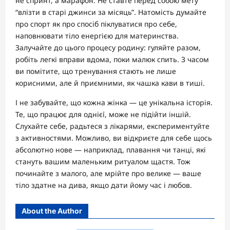
не спринт, а марафон. Не ставте перед собою мету
“влізти в старі джинси за місяць”. Натомість думайте
про спорт як про спосіб піклуватися про себе,
наповнювати тіло енергією для материнства.
Залучайте до цього процесу родину: гуляйте разом,
робіть легкі вправи вдома, поки малюк спить. З часом
ви помітите, що тренування стають не лише
корисними, але й приємними, як чашка кави в тиші.
І не забувайте, що кожна жінка — це унікальна історія.
Те, що працює для однієї, може не підійти іншій.
Слухайте себе, радьтеся з лікарями, експериментуйте
з активностями. Можливо, ви відкриєте для себе щось
абсолютно нове — наприклад, плавання чи танці, які
стануть вашим маленьким ритуалом щастя. Тож
починайте з малого, але мрійте про велике — ваше
тіло здатне на дива, якщо дати йому час і любов.
About the Author