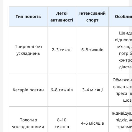
Легкі
Інтенсивний
Тип пологів
Особлив
активності
спорт
Швид
відновл
Природні без
м’язів,
2–3 тижні
6–8 тижнів
ускладнень
потрі
контр
діаста
Обмежен
наванта
Кесарів розтин
6–8 тижнів
3–4 місяці
преса ч
шов
Індивіду
Пологи з
8–10
підхід 
4–6 місяців
ускладненнями
тижнів
травми