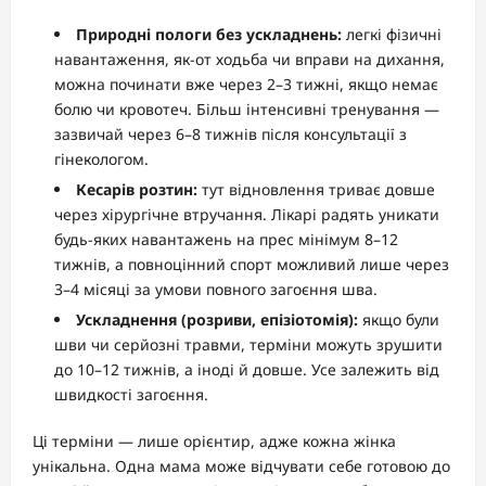
Природні пологи без ускладнень:
легкі фізичні
навантаження, як-от ходьба чи вправи на дихання,
можна починати вже через 2–3 тижні, якщо немає
болю чи кровотеч. Більш інтенсивні тренування —
зазвичай через 6–8 тижнів після консультації з
гінекологом.
Кесарів розтин:
тут відновлення триває довше
через хірургічне втручання. Лікарі радять уникати
будь-яких навантажень на прес мінімум 8–12
тижнів, а повноцінний спорт можливий лише через
3–4 місяці за умови повного загоєння шва.
Ускладнення (розриви, епізіотомія):
якщо були
шви чи серйозні травми, терміни можуть зрушити
до 10–12 тижнів, а іноді й довше. Усе залежить від
швидкості загоєння.
Ці терміни — лише орієнтир, адже кожна жінка
унікальна. Одна мама може відчувати себе готовою до