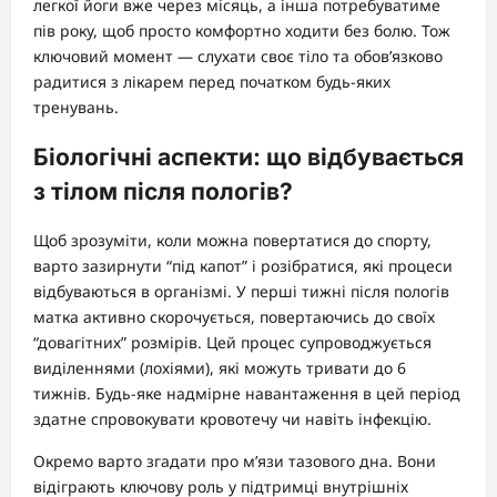
легкої йоги вже через місяць, а інша потребуватиме
пів року, щоб просто комфортно ходити без болю. Тож
ключовий момент — слухати своє тіло та обов’язково
радитися з лікарем перед початком будь-яких
тренувань.
Біологічні аспекти: що відбувається
з тілом після пологів?
Щоб зрозуміти, коли можна повертатися до спорту,
варто зазирнути “під капот” і розібратися, які процеси
відбуваються в організмі. У перші тижні після пологів
матка активно скорочується, повертаючись до своїх
“довагітних” розмірів. Цей процес супроводжується
виділеннями (лохіями), які можуть тривати до 6
тижнів. Будь-яке надмірне навантаження в цей період
здатне спровокувати кровотечу чи навіть інфекцію.
Окремо варто згадати про м’язи тазового дна. Вони
відіграють ключову роль у підтримці внутрішніх