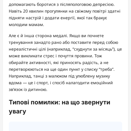
допомагають боротися з післяпологовою депресією.
Навіть 20 хвилин прогулянки на свіжому повітрі здатні
підняти настрій і додати енергії, якої так бракує
молодим мамам.
Але є й інша сторона медалі. Якщо ви почнете
тренування занадто рано або поставите перед собою
нереалістичні цілі (наприклад, “схуднути за місяць”), це
може викликати стрес і почуття провини. Тож
обирайте активності, які приносять радість, а не
перетворюються на ще один пункт у списку “треба”.
Наприклад, танці з малюком під улюблену музику
вдома — це і спорт, і спосіб налагодити емоційний
зв’язок із дитиною.
Типові помилки: на що звернути
увагу