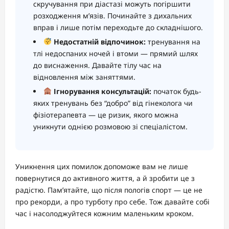
скручування при діастазі можуть погіршити
розходження м’язів. Починайте з дихальних
вправ і лише потім переходьте до складнішого.
Недостатній відпочинок:
тренування на
тлі недоспаних ночей і втоми — прямий шлях
до виснаження. Давайте тілу час на
відновлення між заняттями.
Ігнорування консультацій:
початок будь-
яких тренувань без “добро” від гінеколога чи
фізіотерапевта — це ризик, якого можна
уникнути однією розмовою зі спеціалістом.
Уникнення цих помилок допоможе вам не лише
повернутися до активного життя, а й зробити це з
радістю. Пам’ятайте, що після пологів спорт — це не
про рекорди, а про турботу про себе. Тож давайте собі
час і насолоджуйтеся кожним маленьким кроком.