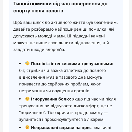
Типові помилки під час повернення до
спорту після пологів
Щоб ваш шлях до активного життя був безпечним,
давайте розберемо найпоширеніші помилки, які
допускають молоді мами. Ці підводні камені
можуть не лише сповільнити відновлення, а й
завдати шкоди здоров’ю.
Поспіх із інтенсивними тренуваннями:
біг, стрибки чи важка атлетика до повного
відновлення м’язів тазового дна можуть
призвести до серйозних проблем, як-от
нетримання чи опущення органів.
Ігнорування болю:
якщо під час чи після
тренування ви відчуваєте дискомфорт, це не
“нормально”. Тіло кричить про допомогу —
зупиніться і проконсультуйтеся з лікарем.
Неправильні вправи на прес:
класичні