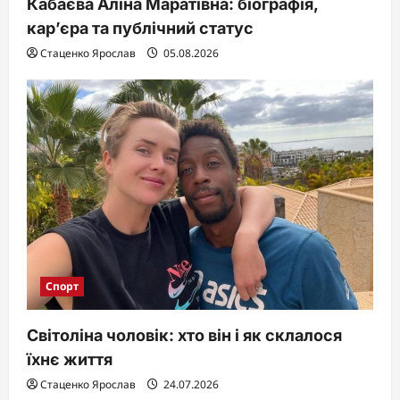
Кабаєва Аліна Маратівна: біографія,
кар’єра та публічний статус
Стаценко Ярослав
05.08.2026
Спорт
Світоліна чоловік: хто він і як склалося
їхнє життя
Стаценко Ярослав
24.07.2026