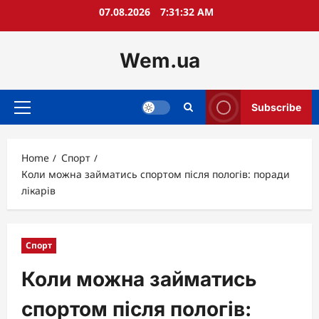
Skip
07.08.2026
7:31:33 AM
to
content
Wem.ua
Subscribe
Primary
Menu
Home
Спорт
Коли можна займатись спортом після пологів: поради
лікарів
Спорт
Коли можна займатись
спортом після пологів: