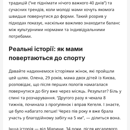
традицій (“не піднімати нічого важкого 40 днів”) та
сучасних трендів, коли молоді мами хочуть якомога
швидше повернутися до форми. Такий розрив у
підходах показує, наскільки важливо знаходити баланс
між культурними нормами та індивідуальними
потребами.
Реальні історії: як мами
повертаються до спорту
Давайте надихнемося історіями жінок, які пройшли
цей шлях. Олена, 29 років, мама двох дітей із Києва,
розповідає, що після перших пологів намагалася
повернутися до бігу вже через місяць. Результат? Біль у
спині та розчарування. “Другого разу я чекала 8
тижнів, починала з прогулянок і вправ Кегеля. І знаєте,
це було набагато легше! Через пів року я вже брала
участь у благодійному забігу на 5 км”, — ділиться вона.
Інша історія — від Марини, 34 роки, після кесаревого