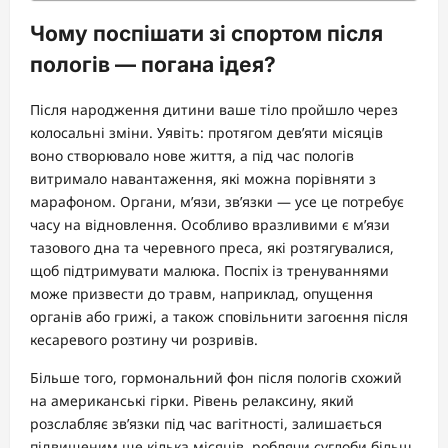
Чому поспішати зі спортом після
пологів — погана ідея?
Після народження дитини ваше тіло пройшло через
колосальні зміни. Уявіть: протягом дев’яти місяців
воно створювало нове життя, а під час пологів
витримало навантаження, які можна порівняти з
марафоном. Органи, м’язи, зв’язки — усе це потребує
часу на відновлення. Особливо вразливими є м’язи
тазового дна та черевного преса, які розтягувалися,
щоб підтримувати малюка. Поспіх із тренуваннями
може призвести до травм, наприклад, опущення
органів або грижі, а також сповільнити загоєння після
кесаревого розтину чи розривів.
Більше того, гормональний фон після пологів схожий
на американські гірки. Рівень релаксину, який
розслабляє зв’язки під час вагітності, залишається
підвищеним ще кілька місяців, роблячи суглоби більш