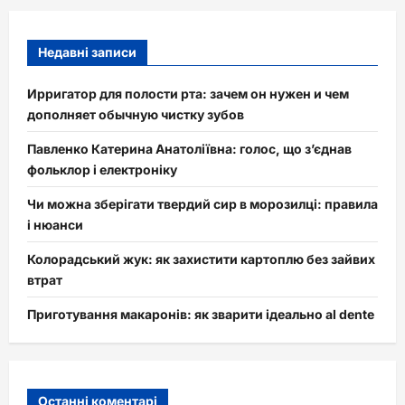
Недавні записи
Ирригатор для полости рта: зачем он нужен и чем
дополняет обычную чистку зубов
Павленко Катерина Анатоліївна: голос, що з’єднав
фольклор і електроніку
Чи можна зберігати твердий сир в морозилці: правила
і нюанси
Колорадський жук: як захистити картоплю без зайвих
втрат
Приготування макаронів: як зварити ідеально al dente
Останні коментарі