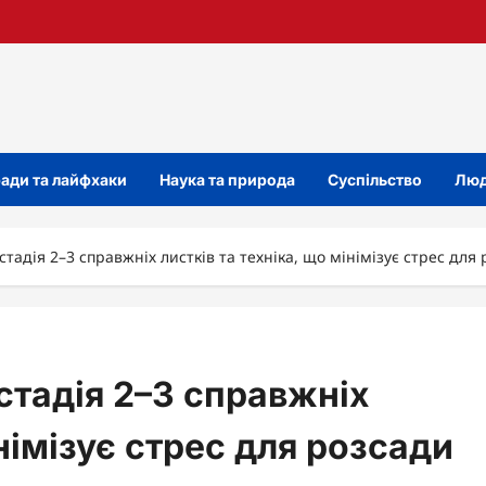
ади та лайфхаки
Наука та природа
Суспільство
Люд
стадія 2–3 справжніх листків та техніка, що мінімізує стрес для
 стадія 2–3 справжніх
інімізує стрес для розсади