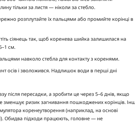
ину тільки за листя — ніколи за стебло.
ережно розплутайте їх пальцями або промийте корінці в
стіть сіянець так, щоб коренева шийка залишилася на
5–1 см.
альцями навколо стебла для контакту з коренями.
т осів і зволожився. Надлишок води в перші дні
у після пересадки, а зробити це через 5–6 днів, якщо
Це зменшує ризик загнивання пошкоджених корінців. Інш
мулятора коренеутворення (наприклад, на основі
ї). Обидва підходи працюють, головне — не