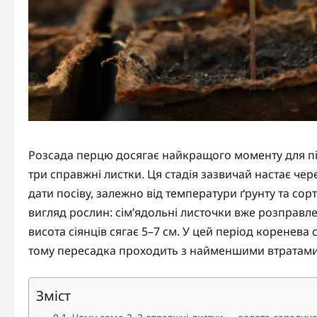
Розсада перцю досягає найкращого моменту для пік
три справжні листки. Ця стадія зазвичай настає чере
дати посіву, залежно від температури ґрунту та сорт
вигляд рослин: сім’ядольні листочки вже розправлен
висота сіянців сягає 5–7 см. У цей період коренев
тому пересадка проходить з найменшими втратами
Зміст