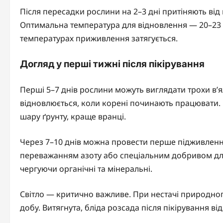
Після пересадки рослини на 2–3 дні притіняють від 
Оптимальна температура для відновлення — 20–23 °
температурах приживлення затягується.
Догляд у перші тижні після пікірування
Перші 5–7 днів рослини можуть виглядати трохи в’
відновлюється, коли корені починають працювати. 
шару ґрунту, краще вранці.
Через 7–10 днів можна провести перше підживлен
переважанням азоту або спеціальним добривом для
чергуючи органічні та мінеральні.
Світло — критично важливе. При нестачі природно
добу. Витягнута, бліда розсада після пікірування в