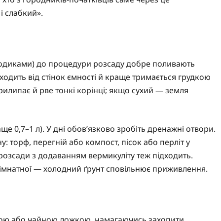
 і слабкий».
етодиками) до процедури розсаду добре поливають
ходить від стінок ємності й краще тримається грудкою
илипає й рве тонкі корінці; якщо сухий — земля
ще 0,7–1 л). У дні обов’язково зробіть дренажні отвори.
: торф, перегній або компост, пісок або перліт у
 розсади з додаванням вермикуліту теж підходить.
кімнатної — холодний ґрунт сповільнює приживлення.
кою або чайною ложкою, намагаючись захопити