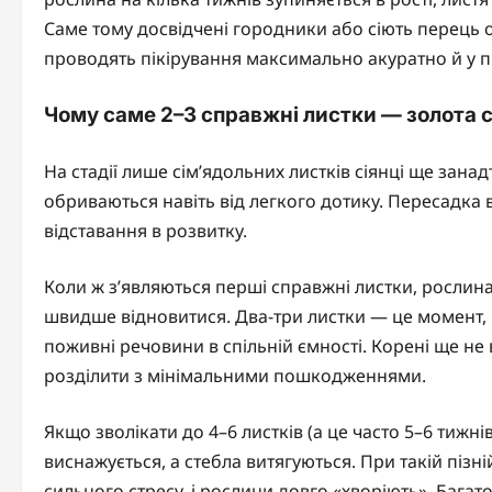
Саме тому досвідчені городники або сіють перець о
проводять пікірування максимально акуратно й у 
Чому саме 2–3 справжні листки — золота 
На стадії лише сім’ядольних листків сіянці ще занадт
обриваються навіть від легкого дотику. Пересадка 
відставання в розвитку.
Коли ж з’являються перші справжні листки, рослин
швидше відновитися. Два-три листки — це момент, к
поживні речовини в спільній ємності. Корені ще не
розділити з мінімальними пошкодженнями.
Якщо зволікати до 4–6 листків (а це часто 5–6 тижні
виснажується, а стебла витягуються. При такій піз
сильного стресу, і рослини довго «хворіють». Багат