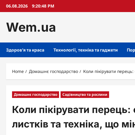
Skip
06.08.2026
9:20:49 PM
to
content
Wem.ua
Здоров’я та краса
Технології, техніка та гаджети
Пор
Home
Домашнє господарство
Коли пікірувати перець: 
Домашнє господарство
Садівництво та рослини
Коли пікірувати перець:
листків та техніка, що м