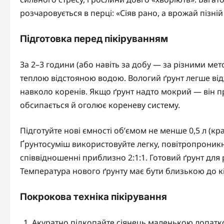
розчаровується в перці: «Сіяв рано, а врожай пізній
Підготовка перед пікіруванням
За 2–3 години (або навіть за добу — за різними м
теплою відстояною водою. Вологий ґрунт легше від
навколо коренів. Якщо ґрунт надто мокрий — він пр
обсипається й оголює кореневу систему.
Підготуйте нові ємності об’ємом не менше 0,5 л (кра
Ґрунтосуміш використовуйте легку, повітропроникну
співвідношенні приблизно 2:1:1. Готовий ґрунт для
Температура нового ґрунту має бути близькою до 
Покрокова техніка пікірування
Акуратно підкопайте сіянець маленькою лопат