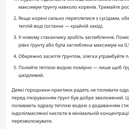
максимум ґрунту навколо коренів. Тримайте росл
Якщо корені сильно переплелися з сусідами, об
теплій воді (останнє — крайній захід).
У новому стаканчику зробіть заглиблення. Помі
рівні ґрунту або була заглиблена максимум на 0,
Обережно засипте ґрунтом, злегка утрамбуйте п
Полийте теплою водою помірно — лише щоб ґрун
шкідливий.
Деякі городники-практики радять не поливати одраз
перед пікіруванням ґрунт був добре зволожений. 
поливають одразу теплою водою з додаванням сти
індолілмасляної кислоти в мінімальній концентраці
перезволожувати.