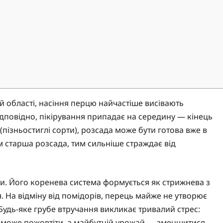
а
ій області, насіння перцю найчастіше висівають
ідповідно, пікірування припадає на середину — кінець
(пізньостиглі сорти), розсада може бути готова вже в
им старша розсада, тим сильніше страждає від
и. Його коренева система формується як стрижнева з
. На відміну від помідорів, перець майже не утворює
 Будь-яке грубе втручання викликає тривалий стрес:
тя може пожовтіти, а майбутній урожай — зменшитися.