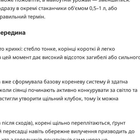
дразу в окремі стаканчики об’ємом 0,5–1 л, або
правильний термін.
середина
о крихкі: стебло тонке, корінці короткі й легко
в цей момент дає високий відсоток загибелі або сильног
а вже сформувала базову кореневу систему й здатна
оли сіянці починають активно конкурувати за світло та
 встигли утворити щільний клубок, тому їх можна
в після сходів), корені щільно переплітаються, ґрунт
ній пересадці навіть обережне вилучення призводить до
о хто з городників-початківців саме через це