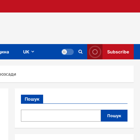
ина
UK
Subscribe
 розсади
Пошук
Пошук