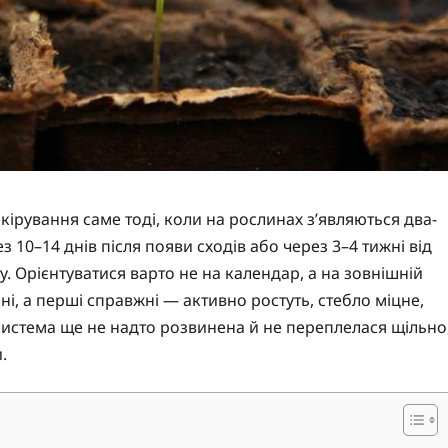
ірування саме тоді, коли на рослинах з’являються два-
з 10–14 днів після появи сходів або через 3–4 тижні від
у. Орієнтуватися варто не на календар, а на зовнішній
і, а перші справжні — активно ростуть, стебло міцне,
а система ще не надто розвинена й не переплелася щільно
.