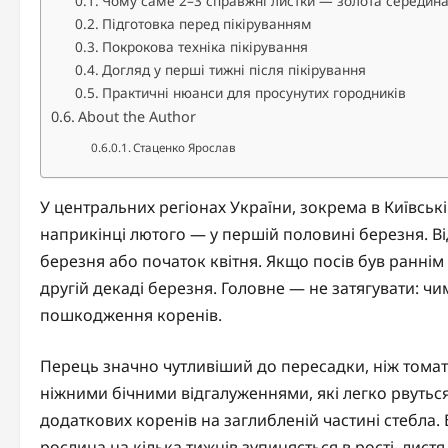
Чому саме 2–3 справжні листки — золота середин
Підготовка перед пікіруванням
Покрокова техніка пікірування
Догляд у перші тижні після пікірування
Практичні нюанси для просунутих городників
About the Author
Стаценко Ярослав
У центральних регіонах України, зокрема в Київськ
наприкінці лютого — у першій половині березня. В
березня або початок квітня. Якщо посів був раннім 
другій декаді березня. Головне — не затягувати: ч
пошкодження коренів.
Перець значно чутливіший до пересадки, ніж томат
ніжними бічними відгалуженнями, які легко рвуться
додаткових коренів на заглибленій частині стебла.
рослина на кілька тижнів зупиняється в рості, лис