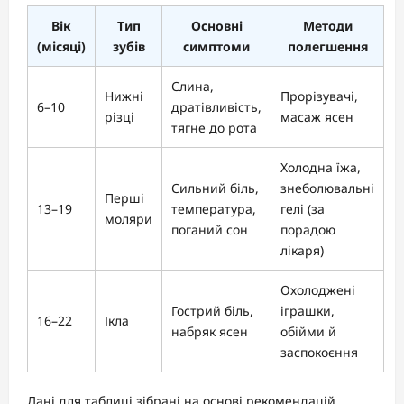
Вік
Тип
Основні
Методи
(місяці)
зубів
симптоми
полегшення
Слина,
Нижні
Прорізувачі,
6–10
дратівливість,
різці
масаж ясен
тягне до рота
Холодна їжа,
Сильний біль,
знеболювальні
Перші
13–19
температура,
гелі (за
моляри
поганий сон
порадою
лікаря)
Охолоджені
Гострий біль,
іграшки,
16–22
Ікла
набряк ясен
обійми й
заспокоєння
Дані для таблиці зібрані на основі рекомендацій