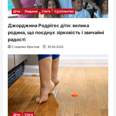
Діти
Людина
Сім'я
Суспільство
Джорджина Родрігес діти: велика
родина, що поєднує зірковість і звичайні
радості
Стаценко Ярослав
30.06.2026
Діти
Сім'я