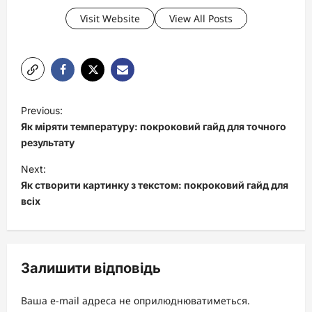
Visit Website
View All Posts
P
Previous:
o
Як міряти температуру: покроковий гайд для точного
s
результату
t
Next:
Як створити картинку з текстом: покроковий гайд для
n
всіх
a
v
i
Залишити відповідь
g
a
Ваша e-mail адреса не оприлюднюватиметься.