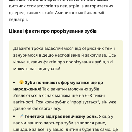
дитячих стоматологів та педіатрів із авторитетних
джерел, таких як сайт Американської академії
педіатрії.
Цікаві факти про прорізування зубів
Давайте трохи відволічемося від серйозних тем і
зануримося в дещо несподіване й захопливе. Ось
кілька цікавих фактів про прорізування зубів, які
можуть вас здивувати!
Зуби починають формуватися ще до
народження!
Так, зачатки молочних зубів
з’являються в яснах малюка ще на 6–8 тижні
вагітності. Тож коли зубчик “прорізується”, він уже
давно чекає свого часу.
Генетика відіграє величезну роль.
Якщо у
вас чи вашого партнера зуби з’явилися рано,
швидше за все, і у вашої дитини буде так само. Це