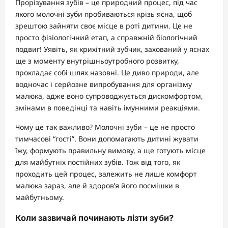
Прорізування зубів – це природний процес, під час
якого молочні зуби пробиваються крізь ясна, щоб
зрештою зайняти своє місце в роті дитини. Це не
просто фізіологічний етап, а справжній біологічний
подвиг! Уявіть, як крихітний зубчик, захований у яснах
ще з моменту внутрішньоутробного розвитку,
прокладає собі шлях назовні. Це диво природи, але
водночас і серйозне випробування для організму
малюка, адже воно супроводжується дискомфортом,
змінами в поведінці та навіть імунними реакціями.
Чому це так важливо? Молочні зуби – це не просто
тимчасові “гості”. Вони допомагають дитині жувати
їжу, формують правильну вимову, а ще готують місце
для майбутніх постійних зубів. Тож від того, як
проходить цей процес, залежить не лише комфорт
малюка зараз, але й здоров’я його посмішки в
майбутньому.
Коли зазвичай починають лізти зуби?