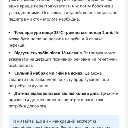
адже краще перестрахуватися, ніж потім боротися з
ускладненнями. Ось кілька ситуацій, коли консультація
педіатра чи стоматолога необхідна.
Температура вище 38°C тримається понад 2 дні.
Це
може бути не лише реакція на зуби, а й ознака
інфекції.
Відсутність зубів після 18 місяців.
Затримка може
вказувати на дефіцит поживних речовин чи генетичні
особливості.
Сильний набряк чи гній на яснах.
Це може
свідчити про запалення чи кісту прорізування, що
потребує втручання.
Дитина відмовляється від їжі кілька днів.
Це може
призвести до зневоднення чи втрати ваги, тож
потрібна допомога.
Пам’ятайте, що ви – найкращий експерт із
поведінки своєї дитини. Якщо щось здається вам