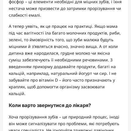
фосфор – ці елементи необхідні для міцних зубів, і їхня
нестача може призвести до затримки прорізування чи
слабкості емалі.
А тепер уявіть, як це працює на практиці. Якщо мама
під час вагітності їла багато молочних продуктів, риби,
зелені, то ймовірність того, що зуби малюка будуть
міцними й з’являться вчасно, значно вища. А от коли
дитина вже народилася, грудне молоко чи якісна
суміш забезпечують її необхідними речовинами. З
введенням прикорму додавайте продукти, багаті на
кальцій, наприклад, натуральний йогурт чи сир. І не
забувайте про вітамін D – його часто призначають у
краплях, щоб допомогти організму засвоювати
кальцій.
Коли варто звернутися до лікаря?
Хоча прорізування зубів – це природний процес, іноді
він може сигналізувати про проблеми, які потребують
уваги спеціаліста. Не ігноруйте тривожні дзвіночки,