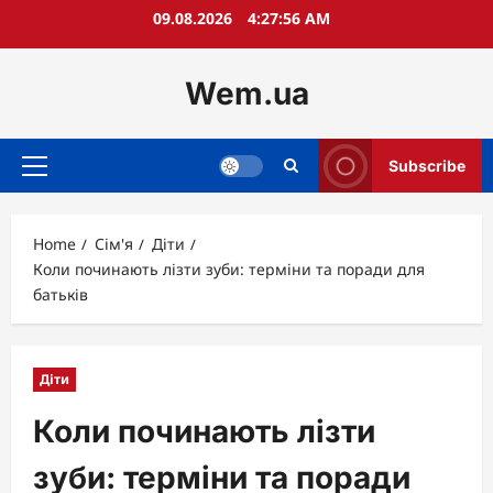
Skip
09.08.2026
4:27:57 AM
to
content
Wem.ua
Subscribe
Primary
Menu
Home
Сім'я
Діти
Коли починають лізти зуби: терміни та поради для
батьків
Діти
Коли починають лізти
зуби: терміни та поради