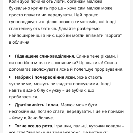
Коли зуби починають лізти, організм малюка
буквально кричить про це – хоча сам малюк може
просто плакати чи вередувати. Цей процес
супроводжується цілою низкою симптомів, які іноді
спантеличують батьків. Давайте розберемо
найпоширеніші з них, щоб ви могли впізнати “ворога”
в обличчя.
Підвищене слиновиділення.
Слина тече ріками, і
ви постійно міняєте слюнявчики? Це класика! Слина
допомагає зволожувати ясна й полегшує прорізування.
Набряк і почервоніння ясен.
Ясна стають
чутливими, можуть виглядати припухлими. Іноді
навіть видно білу смужку – це зубчик, що
пробивається.
Дратівливість і плач.
Малюк може бути
неспокійним, погано спати, вередувати. І це не примхи
– йому дійсно боляче.
Тягне все до рота.
Іграшки, пальці, куточки ковдри –
усе стає “жувальним тренажером”. Це інстинкт: