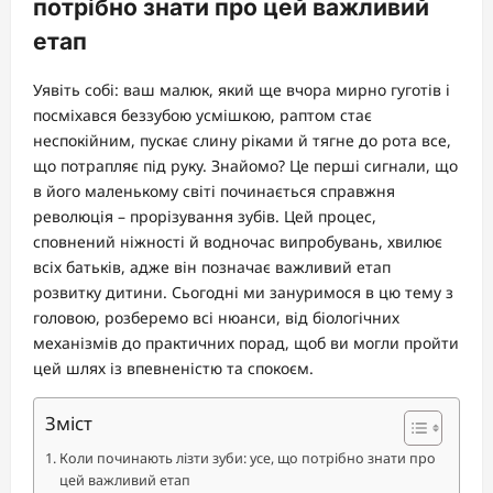
потрібно знати про цей важливий
етап
Уявіть собі: ваш малюк, який ще вчора мирно гуготів і
посміхався беззубою усмішкою, раптом стає
неспокійним, пускає слину ріками й тягне до рота все,
що потрапляє під руку. Знайомо? Це перші сигнали, що
в його маленькому світі починається справжня
революція – прорізування зубів. Цей процес,
сповнений ніжності й водночас випробувань, хвилює
всіх батьків, адже він позначає важливий етап
розвитку дитини. Сьогодні ми зануримося в цю тему з
головою, розберемо всі нюанси, від біологічних
механізмів до практичних порад, щоб ви могли пройти
цей шлях із впевненістю та спокоєм.
Зміст
Коли починають лізти зуби: усе, що потрібно знати про
цей важливий етап