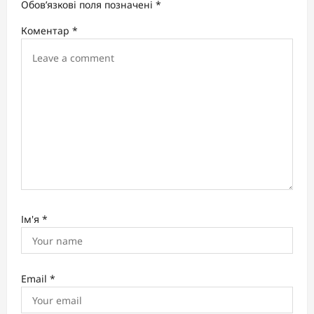
t
Обов’язкові поля позначені
*
i
Коментар
*
o
n
Ім'я
*
Email
*