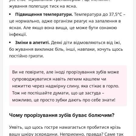
жування полегшує тиск на ясна.
Підвищення температури.
Температура до 37,5°C –
це нормально, адже організм реагує на запалення в
яснах. Але якщо вона вища, це може бути ознакою
інфекції.
Зміни в апетиті.
Деякі діти відмовляються від їжі,
бо жування викликає біль, інші, навпаки, хочуть щось
постійно гризти.
Ви не повірите, але іноді прорізування зубів може
супроводжуватися навіть легким кашлем чи
нежиттю через надмірну слину, яка стікає в горло.
Тож не поспішайте думати, що це застуда –
можливо, це просто зубки дають про себе знати!
Чому прорізування зубів буває болючим?
Уявіть, що щось гостре намагається пробитися крізь
вашу шкіру зсередини. Неприємно, правда? Саме так