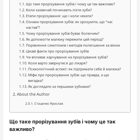
Що таке прорізування зубів і чому це так важливо?
Коли зазвичай починають лізти зуби?
Етапи прорізування: що і коли чекати?
Ознаки прорізування зубів: як зрозуміти, що “час
настав”?
Чому прорізування зубів буває болючим?
Як допомогти малюку пережити цей період?
Порівняння симптомів і методів полегшення за віком
Цікаві факти про прорізування зубів
Чи впливає харчування на прорізування зубів?
Коли варто звернутися до лікаря?
Психологічний аспект: як підтримати себе й малюка?
Міфи про прорізування зубів: що правда, а що
вигадка?
Як доглядати за першими зубками?
About the Author
Стаценко Ярослав
Що таке прорізування зубів і чому це так
важливо?