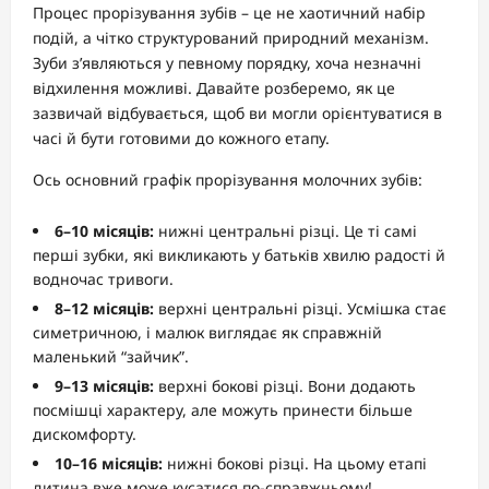
Процес прорізування зубів – це не хаотичний набір
подій, а чітко структурований природний механізм.
Зуби з’являються у певному порядку, хоча незначні
відхилення можливі. Давайте розберемо, як це
зазвичай відбувається, щоб ви могли орієнтуватися в
часі й бути готовими до кожного етапу.
Ось основний графік прорізування молочних зубів:
6–10 місяців:
нижні центральні різці. Це ті самі
перші зубки, які викликають у батьків хвилю радості й
водночас тривоги.
8–12 місяців:
верхні центральні різці. Усмішка стає
симетричною, і малюк виглядає як справжній
маленький “зайчик”.
9–13 місяців:
верхні бокові різці. Вони додають
посмішці характеру, але можуть принести більше
дискомфорту.
10–16 місяців:
нижні бокові різці. На цьому етапі
дитина вже може кусатися по-справжньому!