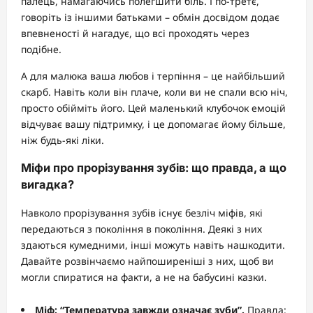
палець, намагаючись полегшити біль. І по-третє,
говоріть із іншими батьками – обмін досвідом додає
впевненості й нагадує, що всі проходять через
подібне.
А для малюка ваша любов і терпіння – це найбільший
скарб. Навіть коли він плаче, коли ви не спали всю ніч,
просто обійміть його. Цей маленький клубочок емоцій
відчуває вашу підтримку, і це допомагає йому більше,
ніж будь-які ліки.
Міфи про прорізування зубів: що правда, а що
вигадка?
Навколо прорізування зубів існує безліч міфів, які
передаються з покоління в покоління. Деякі з них
здаються кумедними, інші можуть навіть нашкодити.
Давайте розвінчаємо найпоширеніші з них, щоб ви
могли спиратися на факти, а не на бабусині казки.
Міф: “Температура завжди означає зуби”.
Правда: