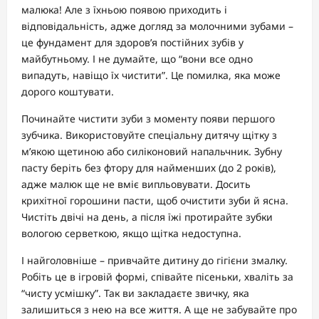
малюка! Але з їхньою появою приходить і
відповідальність, адже догляд за молочними зубами –
це фундамент для здоров’я постійних зубів у
майбутньому. І не думайте, що “вони все одно
випадуть, навіщо їх чистити”. Це помилка, яка може
дорого коштувати.
Починайте чистити зуби з моменту появи першого
зубчика. Використовуйте спеціальну дитячу щітку з
м’якою щетиною або силіконовий напальчник. Зубну
пасту беріть без фтору для найменших (до 2 років),
адже малюк ще не вміє випльовувати. Досить
крихітної горошини пасти, щоб очистити зуби й ясна.
Чистіть двічі на день, а після їжі протирайте зубки
вологою серветкою, якщо щітка недоступна.
І найголовніше – привчайте дитину до гігієни змалку.
Робіть це в ігровій формі, співайте пісеньки, хваліть за
“чисту усмішку”. Так ви закладаєте звичку, яка
залишиться з нею на все життя. А ще не забувайте про