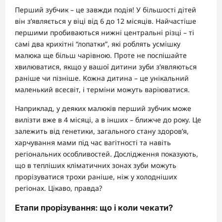
Перший зубчик – це завжди подія! У більшості дітей
він з’являється у віці від 6 до 12 місяців. Найчастіше
першими пробиваються нижні центральні різці – ті
самі два крихітні “лопатки”, які роблять усмішку
малюка ще більш чарівною. Проте не поспішайте
хвилюватися, якщо у вашої дитини зуби з’являються
раніше чи пізніше. Кожна дитина – це унікальний
маленький всесвіт, і терміни можуть варіюватися.
Наприклад, у деяких малюків перший зубчик може
вилізти вже в 4 місяці, а в інших – ближче до року. Це
залежить від генетики, загального стану здоров’я,
харчування мами під час вагітності та навіть
регіональних особливостей. Дослідження показують,
що в тепліших кліматичних зонах зуби можуть
прорізуватися трохи раніше, ніж у холодніших
регіонах. Цікаво, правда?
Етапи прорізування: що і коли чекати?