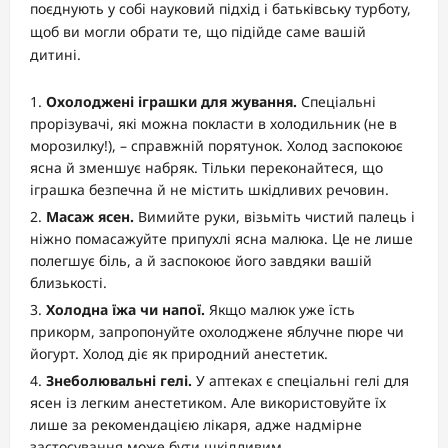
поєднують у собі науковий підхід і батьківську турботу,
щоб ви могли обрати те, що підійде саме вашій
дитині.
Охолоджені іграшки для жування.
Спеціальні
прорізувачі, які можна покласти в холодильник (не в
морозилку!), – справжній порятунок. Холод заспокоює
ясна й зменшує набряк. Тільки переконайтеся, що
іграшка безпечна й не містить шкідливих речовин.
Масаж ясен.
Вимийте руки, візьміть чистий палець і
ніжно помасажуйте припухлі ясна малюка. Це не лише
полегшує біль, а й заспокоює його завдяки вашій
близькості.
Холодна їжа чи напої.
Якщо малюк уже їсть
прикорм, запропонуйте охолоджене яблучне пюре чи
йогурт. Холод діє як природний анестетик.
Знеболювальні гелі.
У аптеках є спеціальні гелі для
ясен із легким анестетиком. Але використовуйте їх
лише за рекомендацією лікаря, адже надмірне
застосування може бути шкідливим.