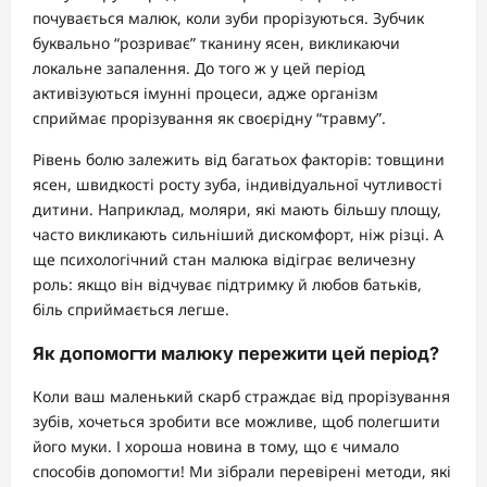
почувається малюк, коли зуби прорізуються. Зубчик
буквально “розриває” тканину ясен, викликаючи
локальне запалення. До того ж у цей період
активізуються імунні процеси, адже організм
сприймає прорізування як своєрідну “травму”.
Рівень болю залежить від багатьох факторів: товщини
ясен, швидкості росту зуба, індивідуальної чутливості
дитини. Наприклад, моляри, які мають більшу площу,
часто викликають сильніший дискомфорт, ніж різці. А
ще психологічний стан малюка відіграє величезну
роль: якщо він відчуває підтримку й любов батьків,
біль сприймається легше.
Як допомогти малюку пережити цей період?
Коли ваш маленький скарб страждає від прорізування
зубів, хочеться зробити все можливе, щоб полегшити
його муки. І хороша новина в тому, що є чимало
способів допомогти! Ми зібрали перевірені методи, які