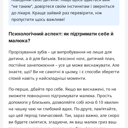
“не таким”, довіртеся своїм інстинктам і зверніться
до лікаря. Краще зайвий раз перевірити, ніж
пропустити щось важливе!
Психологічний аспект: як підтримати себе й
малюка?
Прорізування зубів – це випробування не лише для
дитини, а й для батьків. Безсонні ночі, дитячий плач,
постійне занепокоєння – усе це може виснажувати. Але
знаєте, що? Ви не самотні в цьому, і є способи зберегти
спокій навіть у найскладніші моменти.
По-перше, дбайте про себе. Якщо ви виснажені, то не
зможете повноцінно підтримувати малюка. Просіть
допомоги у близьких, дозволяйте собі хоча б 10 хвилин
на чашку чаю чи глибокий вдих. По-друге, пам’ятайте,
що цей період тимчасовий. Так, зараз важко, але скоро
ви будете сміятися, згадуючи, як ваш малюк гриз ваш