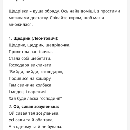
Щедрівки – душа обряду. Ось найвідоміші, з простими
мотивами достатку. Співайте хором, щоб магія
множилася.
Щедрик (Леонтович):
Щедрик, щедрик, щедрівочка,
Прилетіла ластівочка,
Стала собі щебетати,
Господаря викликати:
“Вийди, вийди, господарю,
Подивися на кошару,
Там свинина колбаса
І медок, і вареничі –
Хай буде ласка господині!”
Ой, сивая зозуленька:
Ой сивая тая зозуленька,
Усі сади та й облітала,
А в одному та й не бувала.