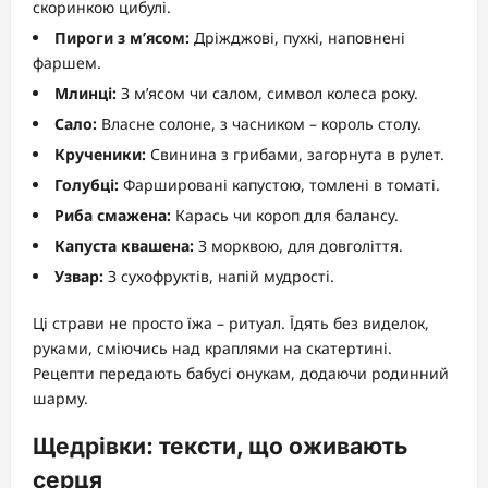
скоринкою цибулі.
Пироги з м’ясом:
Дріжджові, пухкі, наповнені
фаршем.
Млинці:
З м’ясом чи салом, символ колеса року.
Сало:
Власне солоне, з часником – король столу.
Крученики:
Свинина з грибами, загорнута в рулет.
Голубці:
Фаршировані капустою, томлені в томаті.
Риба смажена:
Карась чи короп для балансу.
Капуста квашена:
З морквою, для довголіття.
Узвар:
З сухофруктів, напій мудрості.
Ці страви не просто їжа – ритуал. Їдять без виделок,
руками, сміючись над краплями на скатертині.
Рецепти передають бабусі онукам, додаючи родинний
шарму.
Щедрівки: тексти, що оживають
серця