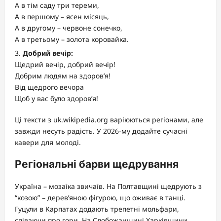
А в тім саду три тереми,
А в першому – ясен місяць,
А в другому – червоне сонечко,
А в третьому – золота коровайка.
Добрий вечір:
Щедрий вечір, добрий вечір!
Добрим людям на здоров’я!
Від щедрого вечора
Щоб у вас було здоров’я!
Ці тексти з uk.wikipedia.org варіюються регіонами, але
завжди несуть радість. У 2026-му додайте сучасні
кавери для молоді.
Регіональні барви щедрування
Україна – мозаїка звичаїв. На Полтавщині щедрують з
“козою” – дерев’яною фігурою, що оживає в танці.
Гуцули в Карпатах додають трепетні мольфари,
співаючи про гори. На Слобожанщині Харківщини