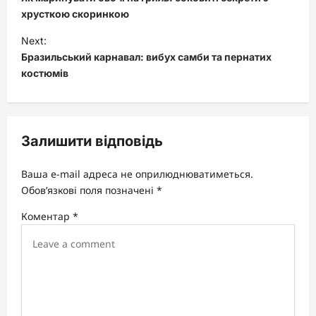
s
хрусткою скоринкою
t
Next:
Бразильський карнавал: вибух самби та пернатих
n
костюмів
a
v
i
Залишити відповідь
g
a
Ваша e-mail адреса не оприлюднюватиметься.
t
Обов’язкові поля позначені
*
i
Коментар
*
o
n