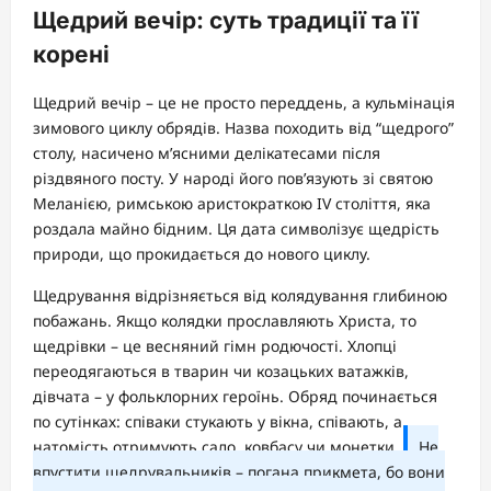
Щедрий вечір: суть традиції та її
корені
Щедрий вечір – це не просто переддень, а кульмінація
зимового циклу обрядів. Назва походить від “щедрого”
столу, насичено м’ясними делікатесами після
різдвяного посту. У народі його пов’язують зі святою
Меланією, римською аристократкою IV століття, яка
роздала майно бідним. Ця дата символізує щедрість
природи, що прокидається до нового циклу.
Щедрування відрізняється від колядування глибиною
побажань. Якщо колядки прославляють Христа, то
щедрівки – це весняний гімн родючості. Хлопці
переодягаються в тварин чи козацьких ватажків,
дівчата – у фольклорних героїнь. Обряд починається
по сутінках: співаки стукають у вікна, співають, а
натомість отримують сало, ковбасу чи монетки.
Не
впустити щедрувальників – погана прикмета, бо вони