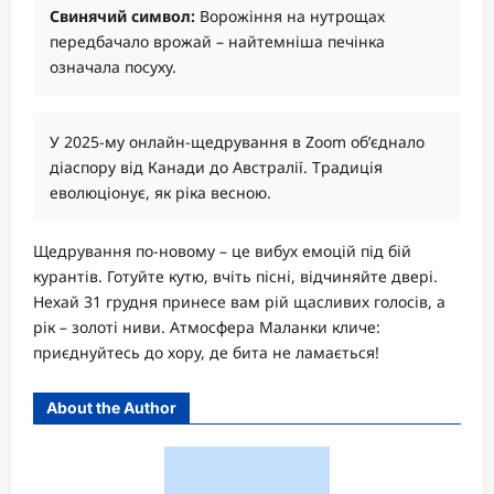
Свинячий символ:
Ворожіння на нутрощах
передбачало врожай – найтемніша печінка
означала посуху.
У 2025-му онлайн-щедрування в Zoom об’єднало
діаспору від Канади до Австралії. Традиція
еволюціонує, як ріка весною.
Щедрування по-новому – це вибух емоцій під бій
курантів. Готуйте кутю, вчіть пісні, відчиняйте двері.
Нехай 31 грудня принесе вам рій щасливих голосів, а
рік – золоті ниви. Атмосфера Маланки кличе:
приєднуйтесь до хору, де бита не ламається!
About the Author