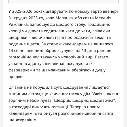
У 2025–2026 роках щедрувати по-новому варто ввечері
31 грудня 2025-го, коли Маланка, або свята Меланія
Римлянка, запрошує до щедрого столу. Традиційно
хлопці чи дівчата ходять від хати до хати, співаючи
щедрівки – величальні пісні про родючість землі та
родинне щастя. За старим календарем це лишалося
13 січня, але нині обряд зсунувся на 13 днів раніше,
гармонійно вплітаючись у новорічний вир. Багато
українців адаптували звичаї, поєднуючи їх з
феєрверками та шампанським, зберігаючи душу
предків.
Ця зміна не порушила суті: щедрування лишається
магічним актом, що кличе достаток у дім. Уявіть, як під
зоряним небом лунає “Щедрик, щедрик, щедрівочка”,
а господарі виносять гостинці. Тепер, з новим
календарем, цей ритуал розпочинає новорічні свята
ще яскравіше.