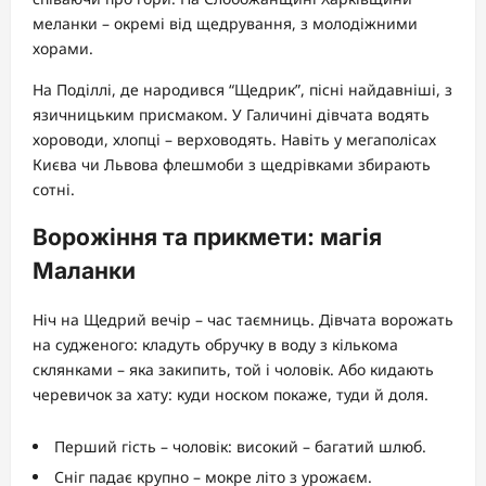
меланки – окремі від щедрування, з молодіжними
хорами.
На Поділлі, де народився “Щедрик”, пісні найдавніші, з
язичницьким присмаком. У Галичині дівчата водять
хороводи, хлопці – верховодять. Навіть у мегаполісах
Києва чи Львова флешмоби з щедрівками збирають
сотні.
Ворожіння та прикмети: магія
Маланки
Ніч на Щедрий вечір – час таємниць. Дівчата ворожать
на судженого: кладуть обручку в воду з кількома
склянками – яка закипить, той і чоловік. Або кидають
черевичок за хату: куди носком покаже, туди й доля.
Перший гість – чоловік: високий – багатий шлюб.
Сніг падає крупно – мокре літо з урожаєм.