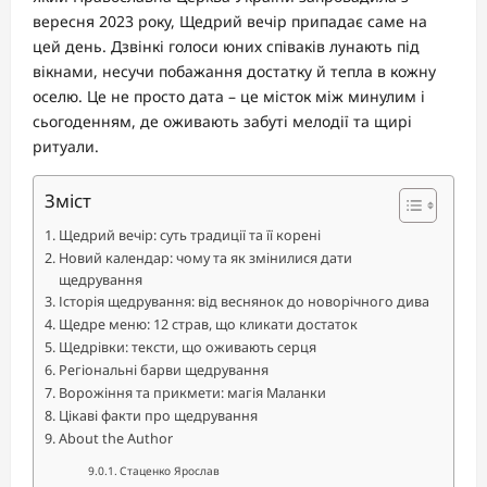
вересня 2023 року, Щедрий вечір припадає саме на
цей день. Дзвінкі голоси юних співаків лунають під
вікнами, несучи побажання достатку й тепла в кожну
оселю. Це не просто дата – це місток між минулим і
сьогоденням, де оживають забуті мелодії та щирі
ритуали.
Зміст
Щедрий вечір: суть традиції та її корені
Новий календар: чому та як змінилися дати
щедрування
Історія щедрування: від веснянок до новорічного дива
Щедре меню: 12 страв, що кликати достаток
Щедрівки: тексти, що оживають серця
Регіональні барви щедрування
Ворожіння та прикмети: магія Маланки
Цікаві факти про щедрування
About the Author
Стаценко Ярослав