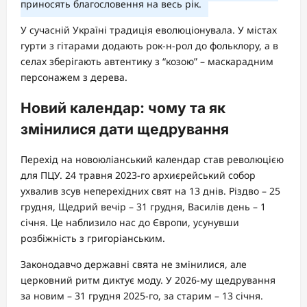
приносять благословення на весь рік.
У сучасній Україні традиція еволюціонувала. У містах
гурти з гітарами додають рок-н-рол до фольклору, а в
селах зберігають автентику з “козою” – маскарадним
персонажем з дерева.
Новий календар: чому та як
змінилися дати щедрування
Перехід на новоюліанський календар став революцією
для ПЦУ. 24 травня 2023-го архиєрейський собор
ухвалив зсув неперехідних свят на 13 днів. Різдво – 25
грудня, Щедрий вечір – 31 грудня, Василів день – 1
січня. Це наблизило нас до Європи, усунувши
розбіжність з григоріанським.
Законодавчо державні свята не змінилися, але
церковний ритм диктує моду. У 2026-му щедрування
за новим – 31 грудня 2025-го, за старим – 13 січня.