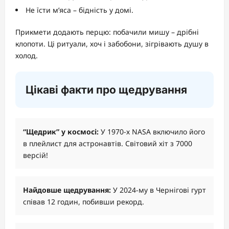
Не їсти м’яса – бідність у домі.
Прикмети додають перцю: побачили мишу – дрібні
клопоти. Ці ритуали, хоч і забобони, зігрівають душу в
холод.
Цікаві факти про щедрування
“Щедрик” у космосі:
У 1970-х NASA включило його
в плейлист для астронавтів. Світовий хіт з 7000
версій!
Найдовше щедрування:
У 2024-му в Чернігові гурт
співав 12 годин, побивши рекорд.