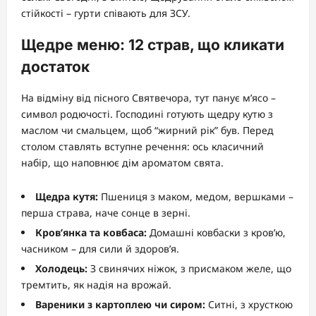
стійкості – гурти співають для ЗСУ.
Щедре меню: 12 страв, що кликати
достаток
На відміну від пісного Святвечора, тут панує м’ясо –
символ родючості. Господині готують щедру кутю з
маслом чи смальцем, щоб “жирний рік” був. Перед
столом ставлять вступне речення: ось класичний
набір, що наповнює дім ароматом свята.
Щедра кутя:
Пшениця з маком, медом, вершками –
перша страва, наче сонце в зерні.
Кров’янка та ковбаса:
Домашні ковбаски з кров’ю,
часником – для сили й здоров’я.
Холодець:
З свинячих ніжок, з присмаком желе, що
тремтить, як надія на врожай.
Вареники з картоплею чи сиром:
Ситні, з хрусткою