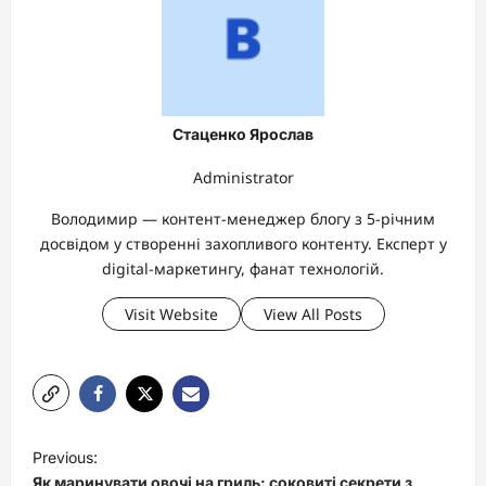
Стаценко Ярослав
Administrator
Володимир — контент-менеджер блогу з 5-річним
досвідом у створенні захопливого контенту. Експерт у
digital-маркетингу, фанат технологій.
Visit Website
View All Posts
P
Previous:
o
Як маринувати овочі на гриль: соковиті секрети з