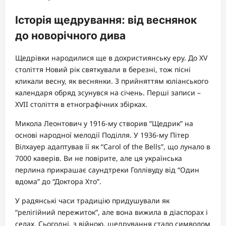
Історія щедрування: від веснянок
до новорічного дива
Щедрівки народилися ще в дохристиянську еру. До XV
століття Новий рік святкували в березні, тож пісні
кликали весну, як веснянки. З прийняттям юліанського
календаря обряд зсунувся на січень. Перші записи –
XVII століття в етнографічних збірках.
Микола Леонтович у 1916-му створив “Щедрик” на
основі народної мелодії Поділля. У 1936-му Пітер
Вілхауер адаптував її як “Carol of the Bells”, що лунало в
7000 каверів. Ви не повірите, але ця українська
перлина прикрашає саундтреки Голлівуду від “Один
вдома” до “Доктора Хто”.
У радянські часи традицію придушували як
“релігійний пережиток”, але вона вижила в діаспорах і
селах. Сьогодні, з війною, щедрування стало символом