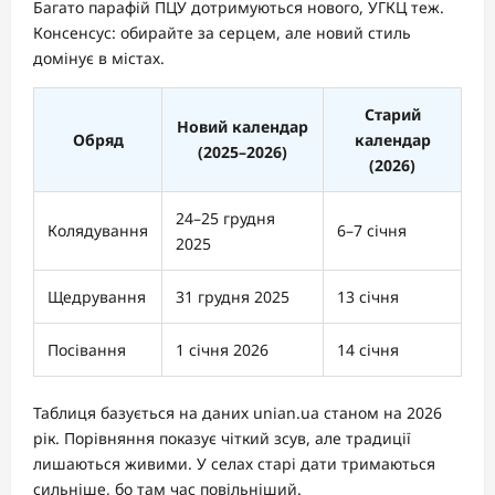
Багато парафій ПЦУ дотримуються нового, УГКЦ теж.
Консенсус: обирайте за серцем, але новий стиль
домінує в містах.
Старий
Новий календар
Обряд
календар
(2025–2026)
(2026)
24–25 грудня
Колядування
6–7 січня
2025
Щедрування
31 грудня 2025
13 січня
Посівання
1 січня 2026
14 січня
Таблиця базується на даних unian.ua станом на 2026
рік. Порівняння показує чіткий зсув, але традиції
лишаються живими. У селах старі дати тримаються
сильніше, бо там час повільніший.