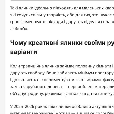
Такі ялинки ідеально підходять для маленьких кварт
які хочуть спільну творчість, або для тих, хто шу
гроші, зменшують відходи і дарують відчуття справ
любов’ю.
Чому креативні ялинки своїми р
варіанти
Коли традиційна ялинка займає половину кімнати і
дарують свободу. Вони займають мінімум простору на
і дозволяють експериментувати з кольорами, фактур
замість зрубаного дерева — перероблені матеріали,
об’єднує родину, розвиває фантазію в дітей і знижу
У 2025–2026 роках такі ялинки особливо актуальні 
інтегрувати українські мотиви — вишивку, солом’ян