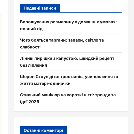
Недавні записи
Вирощування розмарину в домашніх умовах:
повний гід
Чого бояться таргани: запахи, світло та
слабкості
Ліниві пиріжки з капустою: швидкий рецепт
без ліплення
Шерон Стоун діти: троє синів, усиновлення та
життя матері-одиначки
Стильний манікюр на короткі нігті: тренди та
ідеї 2026
Останні коментарі