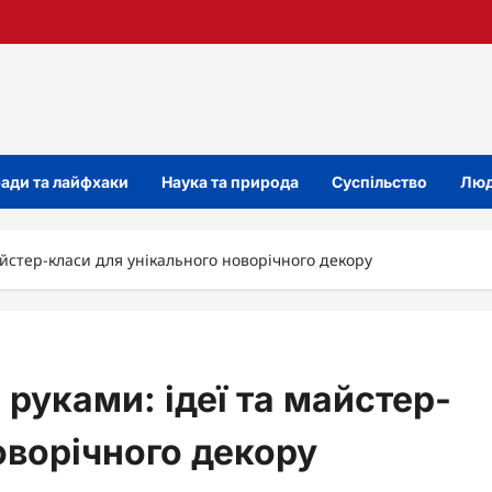
ади та лайфхаки
Наука та природа
Суспільство
Люд
айстер-класи для унікального новорічного декору
 руками: ідеї та майстер-
оворічного декору