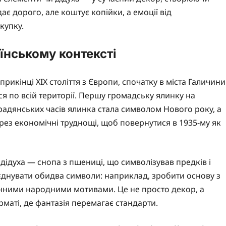
ає дорого, але коштує копійки, а емоції від
купку.
аїнському контексті
икінці XIX століття з Європи, спочатку в міста Галичини
 по всій території. Першу громадську ялинку на
 радянських часів ялинка стала символом Нового року, а
ерез економічні труднощі, щоб повернутися в 1935-му як
дідуха — снопа з пшениці, що символізував предків і
єднувати обидва символи: наприклад, зробити основу з
ненними народними мотивами. Це не просто декор, а
аті, де фантазія перемагає стандарти.