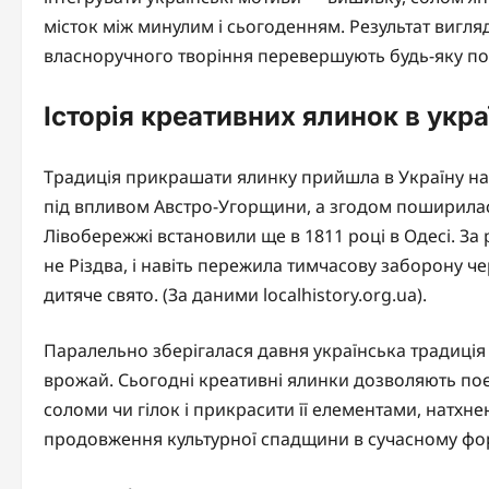
місток між минулим і сьогоденням. Результат вигляд
власноручного творіння перевершують будь-яку по
Історія креативних ялинок в укр
Традиція прикрашати ялинку прийшла в Україну напр
під впливом Австро-Угорщини, а згодом поширилася
Лівобережжі встановили ще в 1811 році в Одесі. За
не Різдва, і навіть пережила тимчасову заборону ч
дитяче свято. (За даними localhistory.org.ua).
Паралельно зберігалася давня українська традиція 
врожай. Сьогодні креативні ялинки дозволяють по
соломи чи гілок і прикрасити її елементами, натх
продовження культурної спадщини в сучасному форм