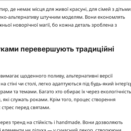
ир, де немає місця для живої красуні, для сімей з дітьми
кає еко-альтернативу штучним моделям. Вони економлять
жньої новорічної магії, бо кожна деталь зроблена з
уками перевершують традиційні
 вимагає щоденного поливу, альтернативні версії
 стіні чи столі, легко адаптуються під будь-який інтер’є
ами та темами. Багато хто обирає їх через екологічність
 які служать роками. Крім того, процес створення
є стрес перед святами.
через тренд на стійкість і handmade. Вони дозволяють
і елементи чи дідуха — у сучасний декор, створюючи