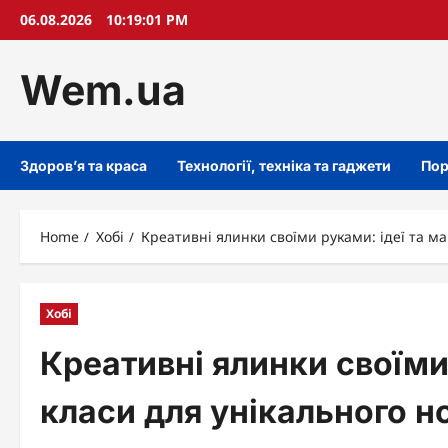
Skip
06.08.2026
10:19:02 PM
to
content
Wem.ua
Здоров’я та краса
Технології, техніка та гаджети
Пор
Home
Хобі
Креативні ялинки своїми руками: ідеї та м
Хобі
Креативні ялинки своїми
класи для унікального н