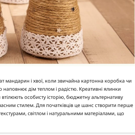
омат мандарин і хвої, коли звичайна картонна коробка чи
о наповнює дім теплом і радістю. Креативні ялинки
втілюють особисту історію, бюджетну альтернативу
учасним стилем. Для початківців це шанс створити перше
текстурами, світлом і натуральними матеріалами, що