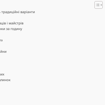
 традиційні варіанти
ців і майстрів
нки за годину
та
айни
мих
ялинок