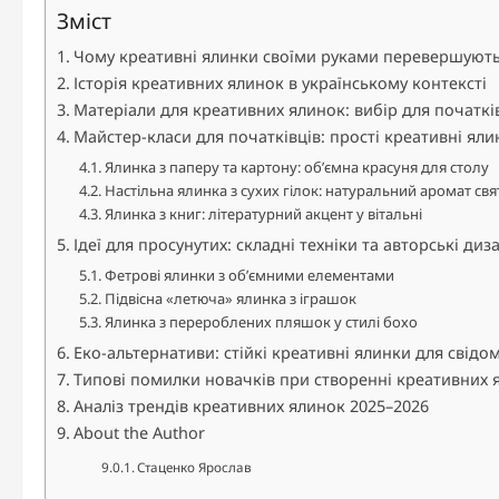
Зміст
Чому креативні ялинки своїми руками перевершують
Історія креативних ялинок в українському контексті
Матеріали для креативних ялинок: вибір для початків
Майстер-класи для початківців: прості креативні яли
Ялинка з паперу та картону: об’ємна красуня для столу
Настільна ялинка з сухих гілок: натуральний аромат свя
Ялинка з книг: літературний акцент у вітальні
Ідеї для просунутих: складні техніки та авторські диз
Фетрові ялинки з об’ємними елементами
Підвісна «летюча» ялинка з іграшок
Ялинка з перероблених пляшок у стилі бохо
Еко-альтернативи: стійкі креативні ялинки для свідо
Типові помилки новачків при створенні креативних 
Аналіз трендів креативних ялинок 2025–2026
About the Author
Стаценко Ярослав