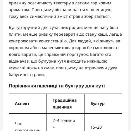
приємну розсипчасту текстуру з легким горіховим
ароматом. При цьому він залишається пшеницею,
тому весь символічний зміст страви зберігається.
Булгур зручний для сучасних родин: менше часу біля
плити, менше ризику переварити до стану каші, легше
контролювати консистенцію. Для людей, які живуть за
кордоном або в маленьких квартирах без можливості
довго варити, це справжній порятунок. Багато хто
відзначає, що булгурна кутя виходить ніжнішою і
«сучаснішою» на смак, при цьому не втрачаючи духу
бабусиної страви.
Порівняння пшениці та булгуру для куті
Традиційна
Аспект
Булгур
пшениця
2–4 години
Час
+
15–20
приготуванн