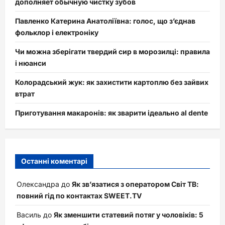
дополняет обычную чистку зубов
Павленко Катерина Анатоліївна: голос, що з’єднав
фольклор і електроніку
Чи можна зберігати твердий сир в морозилці: правила
і нюанси
Колорадський жук: як захистити картоплю без зайвих
втрат
Приготування макаронів: як зварити ідеально al dente
Останні коментарі
Олександра
до
Як зв’язатися з оператором Світ ТВ:
повний гід по контактах SWEET.TV
Василь
до
Як зменшити статевий потяг у чоловіків: 5