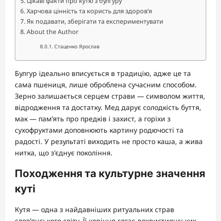
Цікаві факти про кутю з булгуру
Харчова цінність та користь для здоров’я
Як подавати, зберігати та експериментувати
About the Author
Стаценко Ярослав
Булгур ідеально вписується в традицію, адже це та
сама пшениця, лише оброблена сучасним способом.
Зерно залишається серцем страви — символом життя,
відродження та достатку. Мед дарує солодкість буття,
мак — пам’ять про предків і захист, а горіхи з
сухофруктами доповнюють картину родючості та
радості. У результаті виходить не просто каша, а жива
нитка, що з’єднує покоління.
Походження та культурне значення
куті
Кутя — одна з найдавніших ритуальних страв
слов’янського світу. Її коріння сягає дохристиянських