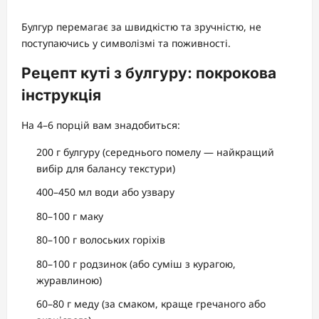
Булгур перемагає за швидкістю та зручністю, не
поступаючись у символізмі та поживності.
Рецепт куті з булгуру: покрокова
інструкція
На 4–6 порцій вам знадобиться:
200 г булгуру (середнього помелу — найкращий
вибір для балансу текстури)
400–450 мл води або узвару
80–100 г маку
80–100 г волоських горіхів
80–100 г родзинок (або суміш з курагою,
журавлиною)
60–80 г меду (за смаком, краще гречаного або