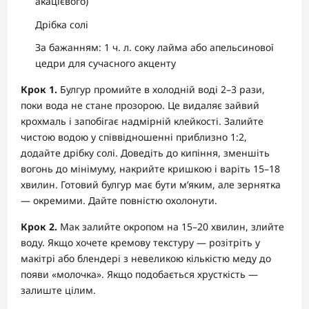
акацієвого)
Дрібка солі
За бажанням: 1 ч. л. соку лайма або апельсинової
цедри для сучасного акценту
Крок 1.
Булгур промийте в холодній воді 2–3 рази,
поки вода не стане прозорою. Це видаляє зайвий
крохмаль і запобігає надмірній клейкості. Залийте
чистою водою у співвідношенні приблизно 1:2,
додайте дрібку солі. Доведіть до кипіння, зменшіть
вогонь до мінімуму, накрийте кришкою і варіть 15–18
хвилин. Готовий булгур має бути м’яким, але зернятка
— окремими. Дайте повністю охолонути.
Крок 2.
Мак залийте окропом на 15–20 хвилин, злийте
воду. Якщо хочете кремову текстуру — розітріть у
макітрі або блендері з невеликою кількістю меду до
появи «молочка». Якщо подобається хрусткість —
залиште цілим.