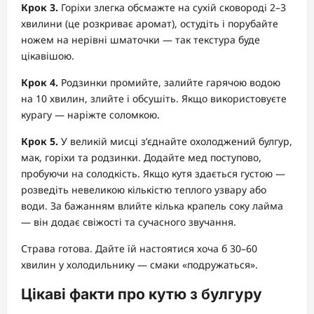
Крок 3.
Горіхи злегка обсмажте на сухій сковороді 2–3
хвилини (це розкриває аромат), остудіть і порубайте
ножем на нерівні шматочки — так текстура буде
цікавішою.
Крок 4.
Родзинки промийте, залийте гарячою водою
на 10 хвилин, злийте і обсушіть. Якщо використовуєте
курагу — наріжте соломкою.
Крок 5.
У великій мисці з’єднайте охолоджений булгур,
мак, горіхи та родзинки. Додайте мед поступово,
пробуючи на солодкість. Якщо кутя здається густою —
розведіть невеликою кількістю теплого узвару або
води. За бажанням влийте кілька крапель соку лайма
— він додає свіжості та сучасного звучання.
Страва готова. Дайте їй настоятися хоча б 30–60
хвилин у холодильнику — смаки «подружаться».
Цікаві факти про кутю з булгуру