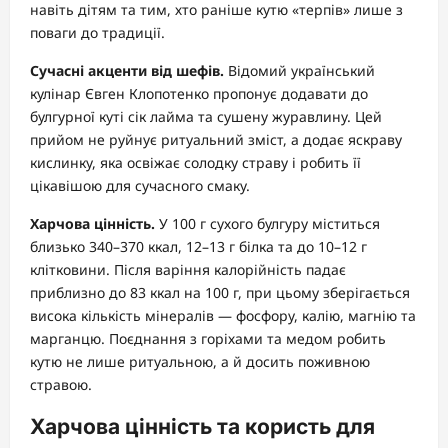
навіть дітям та тим, хто раніше кутю «терпів» лише з
поваги до традиції.
Сучасні акценти від шефів.
Відомий український
кулінар Євген Клопотенко пропонує додавати до
булгурної куті сік лайма та сушену журавлину. Цей
прийом не руйнує ритуальний зміст, а додає яскраву
кислинку, яка освіжає солодку страву і робить її
цікавішою для сучасного смаку.
Харчова цінність.
У 100 г сухого булгуру міститься
близько 340–370 ккал, 12–13 г білка та до 10–12 г
клітковини. Після варіння калорійність падає
приблизно до 83 ккал на 100 г, при цьому зберігається
висока кількість мінералів — фосфору, калію, магнію та
марганцю. Поєднання з горіхами та медом робить
кутю не лише ритуальною, а й досить поживною
стравою.
Харчова цінність та користь для