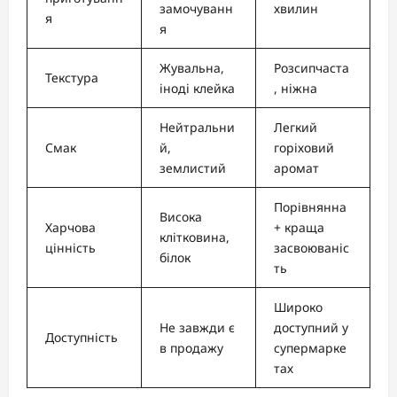
замочуванн
хвилин
я
я
Жувальна,
Розсипчаста
Текстура
іноді клейка
, ніжна
Нейтральни
Легкий
Смак
й,
горіховий
землистий
аромат
Порівнянна
Висока
Харчова
+ краща
клітковина,
цінність
засвоюваніс
білок
ть
Широко
Не завжди є
доступний у
Доступність
в продажу
супермарке
тах