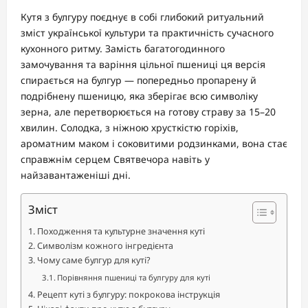
Кутя з булгуру поєднує в собі глибокий ритуальний
зміст української культури та практичність сучасного
кухонного ритму. Замість багатогодинного
замочування та варіння цільної пшениці ця версія
спирається на булгур — попередньо пропарену й
подрібнену пшеницю, яка зберігає всю символіку
зерна, але перетворюється на готову страву за 15–20
хвилин. Солодка, з ніжною хрусткістю горіхів,
ароматним маком і соковитими родзинками, вона стає
справжнім серцем Святвечора навіть у
найзавантаженіші дні.
Зміст
Походження та культурне значення куті
Символізм кожного інгредієнта
Чому саме булгур для куті?
Порівняння пшениці та булгуру для куті
Рецепт куті з булгуру: покрокова інструкція