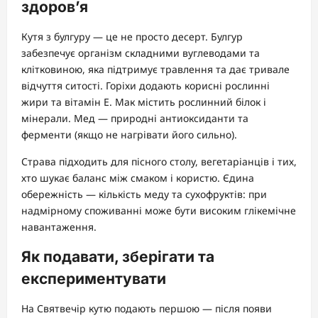
здоров’я
Кутя з булгуру — це не просто десерт. Булгур
забезпечує організм складними вуглеводами та
клітковиною, яка підтримує травлення та дає тривале
відчуття ситості. Горіхи додають корисні рослинні
жири та вітамін E. Мак містить рослинний білок і
мінерали. Мед — природні антиоксиданти та
ферменти (якщо не нагрівати його сильно).
Страва підходить для пісного столу, вегетаріанців і тих,
хто шукає баланс між смаком і користю. Єдина
обережність — кількість меду та сухофруктів: при
надмірному споживанні може бути високим глікемічне
навантаження.
Як подавати, зберігати та
експериментувати
На Святвечір кутю подають першою — після появи