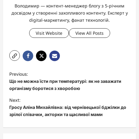
Володимир — контент-менеджер блогу з 5-річним
досвідом у створенні захопливого контенту. Експерт у
digital-маркетингу, фанат технологій.
Visit Website
View All Posts
P
Previous:
o
Що не можна їсти при температурі: як не заважати
s
організму боротися з хворобою
t
Next:
Гросу Аліна Михайлівна: від чернівецької бджілки до
n
зрілої співачки, акторки та щасливої мами
a
v
i