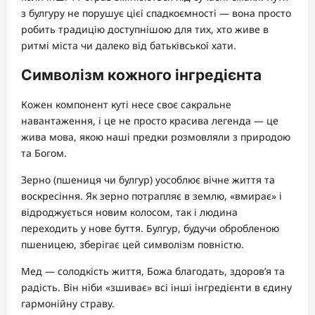
з булгуру не порушує цієї спадкоємності — вона просто
робить традицію доступнішою для тих, хто живе в
ритмі міста чи далеко від батьківської хати.
Символізм кожного інгредієнта
Кожен компонент куті несе своє сакральне
навантаження, і це не просто красива легенда — це
жива мова, якою наші предки розмовляли з природою
та Богом.
Зерно (пшениця чи булгур) уособлює вічне життя та
воскресіння. Як зерно потрапляє в землю, «вмирає» і
відроджується новим колосом, так і людина
переходить у нове буття. Булгур, будучи обробленою
пшеницею, зберігає цей символізм повністю.
Мед — солодкість життя, Божа благодать, здоров’я та
радість. Він ніби «зшиває» всі інші інгредієнти в єдину
гармонійну страву.