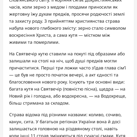
часів, коли зерно з медом і плодами приносили як
жертовну їжу духам предків, просячи родючості землі
та захисту роду. З прийняттям християнства страва
набула нового глибокого змісту: зерно стало символом
воскресіння Христа, а сама кутя — містком між
живими та померлими.
На Святвечір кутю ставили на покуті під образами або
залишали на столі на ніч, щоб душі предків могли
причаститися. Перші три ложки часто з’їдав глава сім’ї
— це був не просто початок вечері, а акт єдності та
благословення нового року. Існують три основні види:
багата кутя на Святвечір (повністю пісна), щедра — на
Новий рік і голодна, або водохресна, — на Водохреще,
більш стримана за складом.
Страва відома під різними назвами: коливо, сочиво,
канун, сита. У багатьох регіонах України вона й досі
залишається головною на різдвяному столі, навіть
коли інші 11 страв змінюються під сучасні смаки. Кутя