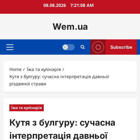
Skip
08.08.2026
7:21:09 AM
to
content
Wem.ua
Subscribe
Primary
Menu
Home
Їжа та кулінарія
Кутя з булгуру: сучасна інтерпретація давньої
різдвяної страви
Їжа та кулінарія
Кутя з булгуру: сучасна
інтерпретація давньої