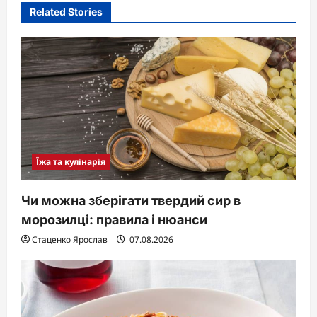
Related Stories
g
a
t
i
o
n
Їжа та кулінарія
Чи можна зберігати твердий сир в
морозилці: правила і нюанси
Стаценко Ярослав
07.08.2026