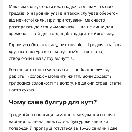
Мак символізує достаток, плодючість і пам’ять про
предків. У народній уяві він також слугував оберегом
від нечистої сили. При приготуванні мак часто
розтирають до стану «молочка» — це не лише для
кремовості, а й для того, щоб «відкрити» його силу.
Горіхи уособлюють силу, витривалість і родючість. Їхня
хрустка текстура контрастує зі м’якістю зерна,
створюючи цікаву гру відчуттів.
Родзинки та інші сухофрукти — це благополуччя,
радість і «солодкі» моменти життя. Вони додають
природної солодкості та вологу, не даючи страві стати
надто сухою.
Чому саме булгур для куті?
Традиційна пшениця вимагає замочування на ніч і
варіння до двох-трьох годин. Булгур же завдяки
попередній пропарці готується за 15–20 хвилин і дає