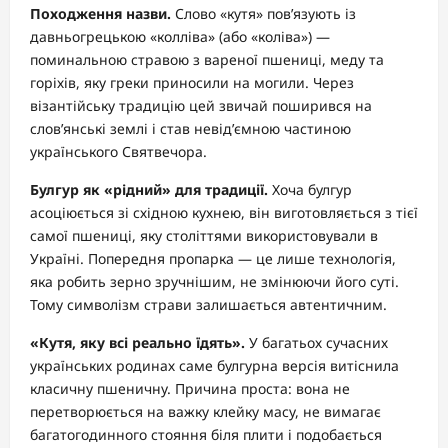
Походження назви.
Слово «кутя» пов’язують із
давньогрецькою «колліва» (або «коліва») —
поминальною стравою з вареної пшениці, меду та
горіхів, яку греки приносили на могили. Через
візантійську традицію цей звичай поширився на
слов’янські землі і став невід’ємною частиною
українського Святвечора.
Булгур як «рідний» для традиції.
Хоча булгур
асоціюється зі східною кухнею, він виготовляється з тієї
самої пшениці, яку століттями використовували в
Україні. Попередня пропарка — це лише технологія,
яка робить зерно зручнішим, не змінюючи його суті.
Тому символізм страви залишається автентичним.
«Кутя, яку всі реально їдять».
У багатьох сучасних
українських родинах саме булгурна версія витіснила
класичну пшеничну. Причина проста: вона не
перетворюється на важку клейку масу, не вимагає
багатогодинного стояння біля плити і подобається