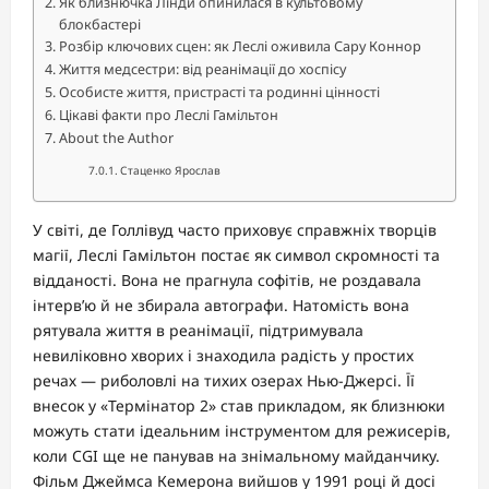
Як близнючка Лінди опинилася в культовому
блокбастері
Розбір ключових сцен: як Леслі оживила Сару Коннор
Життя медсестри: від реанімації до хоспісу
Особисте життя, пристрасті та родинні цінності
Цікаві факти про Леслі Гамільтон
About the Author
Стаценко Ярослав
У світі, де Голлівуд часто приховує справжніх творців
магії, Леслі Гамільтон постає як символ скромності та
відданості. Вона не прагнула софітів, не роздавала
інтерв’ю й не збирала автографи. Натомість вона
рятувала життя в реанімації, підтримувала
невиліковно хворих і знаходила радість у простих
речах — риболовлі на тихих озерах Нью-Джерсі. Її
внесок у «Термінатор 2» став прикладом, як близнюки
можуть стати ідеальним інструментом для режисерів,
коли CGI ще не панував на знімальному майданчику.
Фільм Джеймса Кемерона вийшов у 1991 році й досі