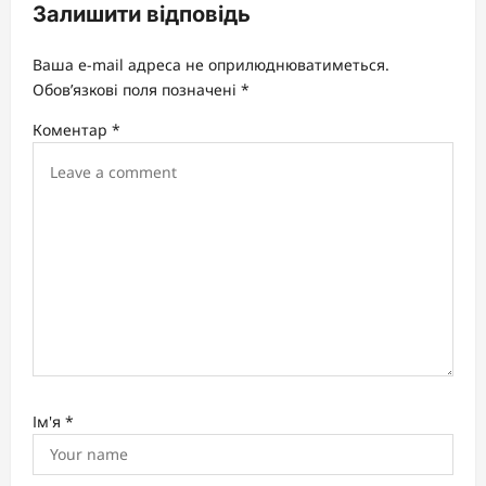
Залишити відповідь
g
a
Ваша e-mail адреса не оприлюднюватиметься.
t
Обов’язкові поля позначені
*
i
Коментар
*
o
n
Ім'я
*