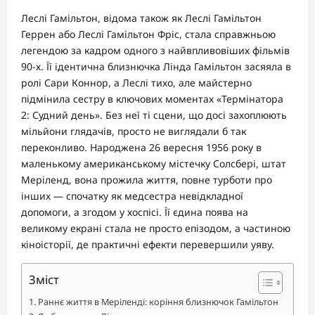
Леслі Гамільтон, відома також як Леслі Гамільтон
Геррен або Леслі Гамільтон Фріс, стала справжньою
легендою за кадром одного з найвпливовіших фільмів
90-х. Її ідентична близнючка Лінда Гамільтон засяяла в
ролі Сари Коннор, а Леслі тихо, але майстерно
підмінила сестру в ключових моментах «Термінатора
2: Судний день». Без неї ті сцени, що досі захоплюють
мільйони глядачів, просто не виглядали б так
переконливо. Народжена 26 вересня 1956 року в
маленькому американському містечку Солсбері, штат
Меріленд, вона прожила життя, повне турботи про
інших — спочатку як медсестра невідкладної
допомоги, а згодом у хоспісі. Її єдина поява на
великому екрані стала не просто епізодом, а частиною
кіноісторії, де практичні ефекти перевершили уяву.
Зміст
Раннє життя в Меріленді: коріння близнючок Гамільтон