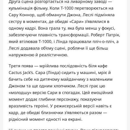
Друга сцена розгортається на ливарному заводі —
кульмінація фільму. Коли Т-1000 перетворюється на
Сару Коннор, щоб обманути Джона, Леслі підміняла
сестру в моментах, де обидві «Сари» з’являлися в
одному кадрі. Вона грала ту, яка була менш у фокусі,
забезпечуючи плавність трансформації. Роберт Патрік,
який втілював Т-1000, і Лінда працювали пліч-о-пліч, а
Леслі додавала об’єму сцені, роблячи її ще більш
напруженою й реалістичною.
Третя поява — мрійлива послідовність біля кафе
Cactus Jack’s. Сара (Лінда) сидить у машині, мріє й
бачить себе на дитячому майданчику з маленьким
Джоном та ще одним хлопчиком. Леслі грає цю
«молодшу» версію Сари в спогадах. Цей емоційний
момент додає глибини персонажу, показуючи
вразливість героїні. У режисерській версії навіть є
кадр, де обидві близнючки з’являються разом —
рідкісний момент єдності на екрані.