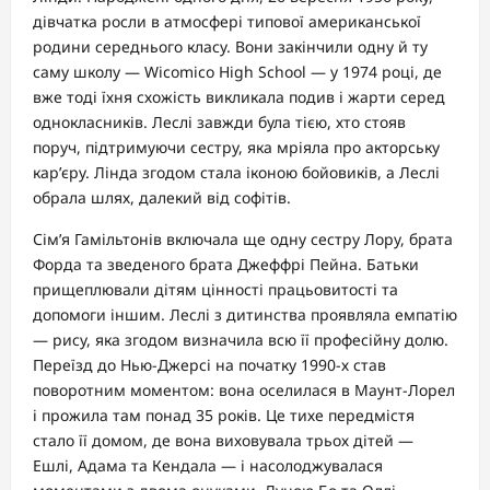
дівчатка росли в атмосфері типової американської
родини середнього класу. Вони закінчили одну й ту
саму школу — Wicomico High School — у 1974 році, де
вже тоді їхня схожість викликала подив і жарти серед
однокласників. Леслі завжди була тією, хто стояв
поруч, підтримуючи сестру, яка мріяла про акторську
кар’єру. Лінда згодом стала іконою бойовиків, а Леслі
обрала шлях, далекий від софітів.
Сім’я Гамільтонів включала ще одну сестру Лору, брата
Форда та зведеного брата Джеффрі Пейна. Батьки
прищеплювали дітям цінності працьовитості та
допомоги іншим. Леслі з дитинства проявляла емпатію
— рису, яка згодом визначила всю її професійну долю.
Переїзд до Нью-Джерсі на початку 1990-х став
поворотним моментом: вона оселилася в Маунт-Лорел
і прожила там понад 35 років. Це тихе передмістя
стало її домом, де вона виховувала трьох дітей —
Ешлі, Адама та Кендала — і насолоджувалася