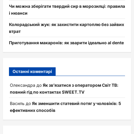
Чи можна зберігати твердий сир в морозилці: правила
і нюанси
Колорадський жук: як захистити картоплю без зайвих
втрат
Приготування макаронів: як зварити ідеально al dente
Останні коментарі
Олександра
до
Як зв’язатися з оператором Світ ТВ:
повний гід по контактах SWEET.TV
Василь
до
Як зменшити статевий потяг у чоловіків: 5
ефективних способів