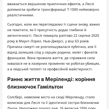
вважається вершиною практичних ефектів, а Леслі
допомогла зробити трансформації Т-1000 неймовірно
реалістичними.
Сьогодні, коли ми переглядаємо ті сцени знову, важко
не помітити, як її присутність додає глибини й
автентичності. Леслі померла раптово 22 серпня 2020
року в Маунт-Лорел, Нью-Джерсі, у віці 63 років.
Причина смерті не розголошувалася публічно, але її
відхід залишив слід у серцях родини, колег і фанатів
франшизи. Вона прожила життя, де справжня сила
ховалася не в лазерних променях чи роботах-убивцях,
а в людській теплоті та професійній майстерності.
Раннє життя в Меріленді: коріння
близнючок Гамільтон
Солсбері, невелике місто на сході Меріленду, стало
колискою для Леслі та її ідентичної сестри-близнючки
Лінди. Народжені одного дня, 26 вересня 1956 року,