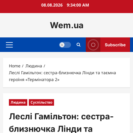
Skip
08.08.2026
9:34:01 AM
to
content
Wem.ua
Subscribe
Primary
Menu
Home
Людина
Леслі Гамільтон: сестра-близнючка Лінди та таємна
героїня «Термінатора 2»
Людина
Суспільство
Леслі Гамільтон: сестра-
близнючка Лінди та