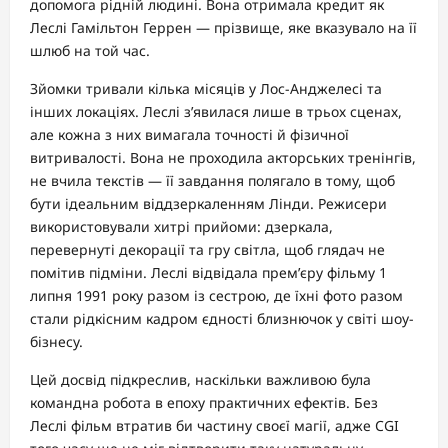
допомога рідній людині. Вона отримала кредит як
Леслі Гамільтон Геррен — прізвище, яке вказувало на її
шлюб на той час.
Зйомки тривали кілька місяців у Лос-Анджелесі та
інших локаціях. Леслі з’явилася лише в трьох сценах,
але кожна з них вимагала точності й фізичної
витривалості. Вона не проходила акторських тренінгів,
не вчила текстів — її завдання полягало в тому, щоб
бути ідеальним віддзеркаленням Лінди. Режисери
використовували хитрі прийоми: дзеркала,
перевернуті декорації та гру світла, щоб глядач не
помітив підміни. Леслі відвідала прем’єру фільму 1
липня 1991 року разом із сестрою, де їхні фото разом
стали рідкісним кадром єдності близнючок у світі шоу-
бізнесу.
Цей досвід підкреслив, наскільки важливою була
командна робота в епоху практичних ефектів. Без
Леслі фільм втратив би частину своєї магії, адже CGI