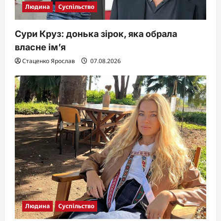
Людина
Суспільство
Сури Круз: донька зірок, яка обрала
власне ім’я
Стаценко Ярослав
07.08.2026
Людина
Суспільство