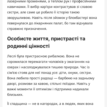
лазерними променями, а теплом рук і професійними
навичками. Її вибір кар’єри контрастував зі славою
сестри, але саме це робило її історію такою
зворушливою. Навіть після зйомок у блокбастері вона
повернулася до лікарняних палат, бо там відчувала
справжнє призначення.
Особисте життя, пристрасті та
родинні цінності
Леслі була пристрасною рибалкою. Вона не
соромилася перемагати чоловіків у змаганнях на
озерах і насолоджувалася тишею природи. Час із
сім’єю стояв для неї понад усе: діти, онуки, сестри.
Вона любила прості радощі — барбекю на задньому
дворі, розмови за кавою, спільні поїздки. Навіть у
важкі моменти її оптимізм і підтримка надихали
близьких.
Її спадщина — не в нагородах, а в людях, яких вона