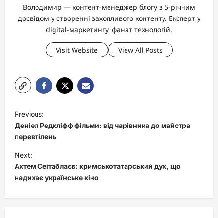
Володимир — контент-менеджер блогу з 5-річним
досвідом у створенні захопливого контенту. Експерт у
digital-маркетингу, фанат технологій.
Visit Website
View All Posts
P
Previous:
o
Деніел Редкліфф фільми: від чарівника до майстра
s
перевтілень
t
Next:
Ахтем Сеітаблаєв: кримськотатарський дух, що
n
надихає українське кіно
a
v
i