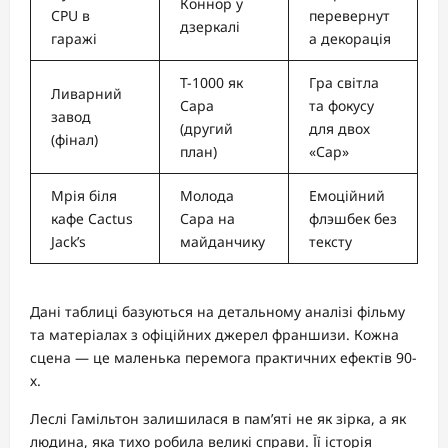
Коннор у
CPU в
перевернут
дзеркалі
гаражі
а декорація
Т-1000 як
Гра світла
Ливарний
Сара
та фокусу
завод
(другий
для двох
(фінал)
план)
«Сар»
Мрія біля
Молода
Емоційний
кафе Cactus
Сара на
флэшбек без
Jack’s
майданчику
тексту
Дані таблиці базуються на детальному аналізі фільму
та матеріалах з офіційних джерел франшизи. Кожна
сцена — це маленька перемога практичних ефектів 90-
х.
Леслі Гамільтон залишилася в пам’яті не як зірка, а як
людина, яка тихо робила великі справи. Її історія