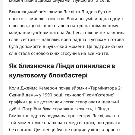
моментами з двома онуками, Луною Бо та Оллі.
Близнюцький зв’язок між Леслі та Ліндою був не
просто фізичною схожістю. Вони розуміли одна одну з
півслова, що пізніше стало в нагоді на знімальному
майданчику «Термінатора 2». Леслі ніколи не заздрила
славі сестри — навпаки, вона раділа її успіхам і готова
була допомогти в будь-який момент. Ця підтримка без
слів стала основою їхніх стосунків на все життя.
Як близнючка Лінди опинилася в
культовому блокбастері
Коли Джеймс Кемерон почав зйомки «Термінатора 2:
Судний день» у 1990 році, технології комп’ютерної
графіки ще не дозволяли легко створювати ідеальні
дублі. Потрібна була справжня схожість, і Лінда
Гамільтон одразу подумала про сестру. Леслі, яка на
той момент уже працювала медсестрою, погодилася
без вагань. Для неї це був не прорив у кіно, а просто