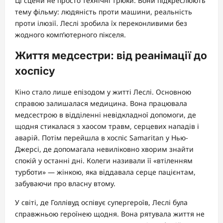
Ці сцени не просто технічні трюки. Вони підкреслюють
тему фільму: людяність проти машини, реальність
проти ілюзії. Леслі зробила їх переконливими без
жодного комп’ютерного пікселя.
Життя медсестри: від реанімації до
хоспісу
Кіно стало лише епізодом у житті Леслі. Основною
справою залишалася медицина. Вона працювала
медсестрою в відділенні невідкладної допомоги, де
щодня стикалася з хаосом травм, серцевих нападів і
аварій. Потім перейшла в хоспіс Samaritan у Нью-
Джерсі, де допомагала невиліковно хворим знайти
спокій у останні дні. Колеги називали її «втіленням
турботи» — жінкою, яка віддавала серце пацієнтам,
забуваючи про власну втому.
У світі, де Голлівуд оспівує супергероїв, Леслі була
справжньою героїнею щодня. Вона рятувала життя не