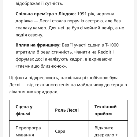
відображає її сутність.
Спільна прем’єра з Ліндою:
1991 рік, червона
доріжка — Леслі стояла поруч із сестрою, але без
спалаху камер. Для неї це був сімейний вечір, а не
подія сезону.
Вплив на франшизу:
Без її участі сцени з Т-1000
втратили б реалістичність. Фанати на Reddit і
форумах досі аналізують кадри, відкриваючи
«таємницю близнючок».
Ці факти підкреслюють, наскільки різнобічною була
Леслі — від технічного генія на майданчику до серця в
лікарняних коридорах.
Сцена у
Технічний
Роль Леслі
фільмі
прийом
Перепрогра
Відкрите
Сара
мування
дзеркало +