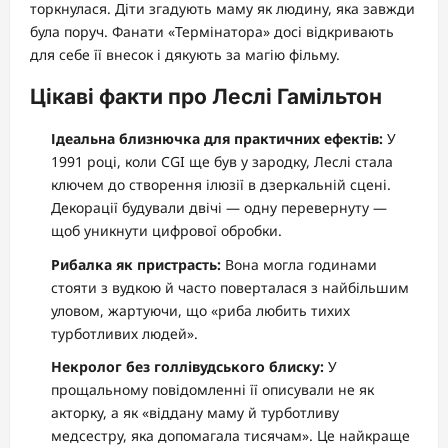
торкнулася. Діти згадують маму як людину, яка завжди
була поруч. Фанати «Термінатора» досі відкривають
для себе її внесок і дякують за магію фільму.
Цікаві факти про Леслі Гамільтон
Ідеальна близнючка для практичних ефектів:
У
1991 році, коли CGI ще був у зародку, Леслі стала
ключем до створення ілюзії в дзеркальній сцені.
Декорації будували двічі — одну перевернуту —
щоб уникнути цифрової обробки.
Рибалка як пристрасть:
Вона могла годинами
стояти з вудкою й часто поверталася з найбільшим
уловом, жартуючи, що «риба любить тихих
турботливих людей».
Некролог без голлівудського блиску:
У
прощальному повідомленні її описували не як
акторку, а як «віддану маму й турботливу
медсестру, яка допомагала тисячам». Це найкраще