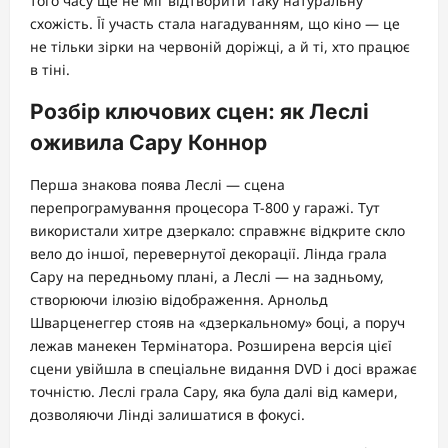
того часу ще не міг відтворити таку натуральну
схожість. Її участь стала нагадуванням, що кіно — це
не тільки зірки на червоній доріжці, а й ті, хто працює
в тіні.
Розбір ключових сцен: як Леслі
оживила Сару Коннор
Перша знакова поява Леслі — сцена
перепрограмування процесора Т-800 у гаражі. Тут
використали хитре дзеркало: справжнє відкрите скло
вело до іншої, перевернутої декорації. Лінда грала
Сару на передньому плані, а Леслі — на задньому,
створюючи ілюзію відображення. Арнольд
Шварценеггер стояв на «дзеркальному» боці, а поруч
лежав манекен Термінатора. Розширена версія цієї
сцени увійшла в спеціальне видання DVD і досі вражає
точністю. Леслі грала Сару, яка була далі від камери,
дозволяючи Лінді залишатися в фокусі.