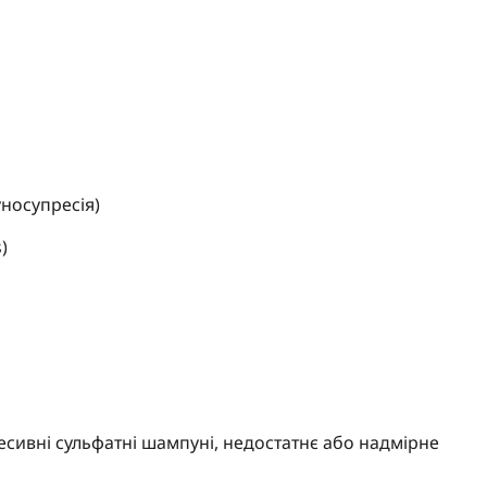
уносупресія)
)
есивні сульфатні шампуні, недостатнє або надмірне