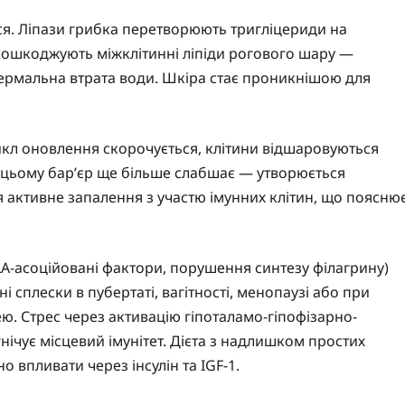
я. Ліпази грибка перетворюють тригліцериди на
 пошкоджують міжклітинні ліпіди рогового шару —
ідермальна втрата води. Шкіра стає проникнішою для
икл оновлення скорочується, клітини відшаровуються
 цьому бар’єр ще більше слабшає — утворюється
 активне запалення з участю імунних клітин, що поясню
LA-асоційовані фактори, порушення синтезу філагрину)
сплески в пубертаті, вагітності, менопаузі або при
ю. Стрес через активацію гіпоталамо-гіпофізарно-
нічує місцевий імунітет. Дієта з надлишком простих
 впливати через інсулін та IGF-1.