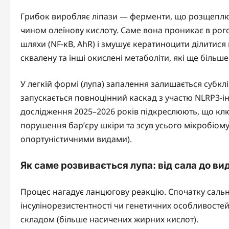
Грибок виробляє ліпази — ферменти, що розщеплюю
чином олеїнову кислоту. Саме вона проникає в рого
шляхи (NF-κB, AhR) і змушує кератиноцити ділити
сквалену та інші окислені метаболіти, які ще більш
У легкій формі (лупа) запалення залишається субк
запускається повноцінний каскад з участю NLRP3-ін
дослідження 2025–2026 років підкреслюють, що ключ
порушення бар’єру шкіри та зсув усього мікробіом
опортуністичними видами).
Як саме розвивається лупа: від сала до ви
Процес нагадує ланцюгову реакцію. Спочатку сальні
інсулінорезистентності чи генетичних особливостей
складом (більше насичених жирних кислот).