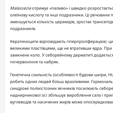
Malassezia
отримує «паливо» і швидко розростаєтьс
олеїнову кислоту та інші подразники. Ці речовини
зменшується кількість церамідів, зростає трансеп
подразників.
Кератиноцити відповідають гіперпроліферацією: ц
великими пластівцями, ще не втративши ядра. При
замкнене коло. У себорейному дерматиті додається
почервоніння та набряк.
Генетична схильність (особливості будови шкіри, H
робить одних людей більш вразливими. Гормональні 
синдромі полікістозних яєчників посилюють себоре
наднирникової осі збільшує вироблення сала і приг
вуглеводів та насичених жирів може опосередковано