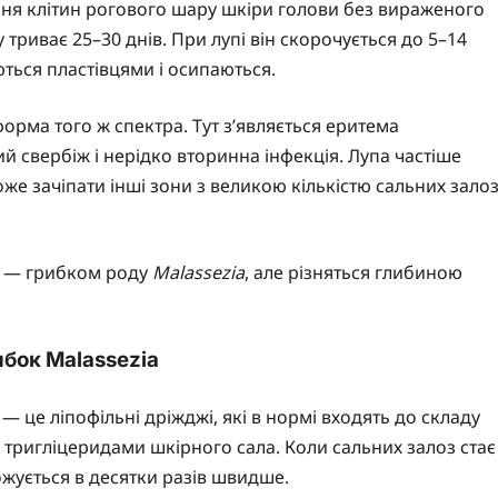
вання клітин рогового шару шкіри голови без вираженого
риває 25–30 днів. При лупі він скорочується до 5–14
ються пластівцями і осипаються.
рма того ж спектра. Тут з’являється еритема
ий свербіж і нерідко вторинна інфекція. Лупа частіше
 зачіпати інші зони з великою кількістю сальних зало
м — грибком роду
Malassezia
, але різняться глибиною
бок Malassezia
) — це ліпофільні дріжджі, які в нормі входять до складу
 тригліцеридами шкірного сала. Коли сальних залоз стає
ожується в десятки разів швидше.