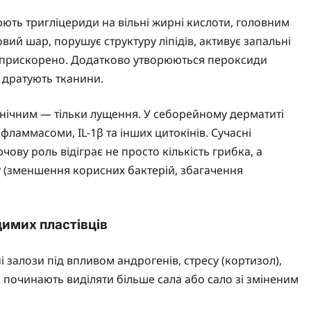
ть тригліцериди на вільні жирні кислоти, головним
вий шар, порушує структуру ліпідів, активує запальні
ся прискорено. Додатково утворюються пероксиди
е дратують тканини.
лінічним — тільки лущення. У себорейному дерматиті
фламмасоми, IL-1β та інших цитокінів. Сучасні
ову роль відіграє не просто кількість грибка, а
у (зменшення корисних бактерій, збагачення
димих пластівців
 залози під впливом андрогенів, стресу (кортизол),
 починають виділяти більше сала або сало зі зміненим