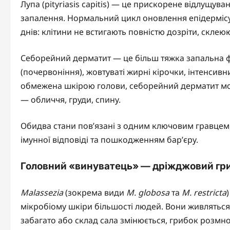
Лупа (pityriasis capitis) — це прискорене відлущу
запалення. Нормальний цикл оновлення епідермісу т
днів: клітини не встигають повністю дозріти, склею
Себорейний дерматит — це більш тяжка запальна фо
(почервоніння), жовтуваті жирні кірочки, інтенсивн
обмежена шкірою голови, себорейний дерматит може
— обличчя, груди, спину.
Обидва стани пов’язані з одним ключовим гравце
імунної відповіді та пошкодженням бар’єру.
Головний «винуватець» — дріжджовий гри
Malassezia
(зокрема види
M. globosa
та
M. restricta
мікробіому шкіри більшості людей. Вони живляться
забагато або склад сала змінюється, грибок розмн