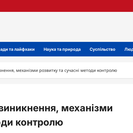
ади та лайфхаки
Наука та природа
Суспільство
Люд
кнення, механізми розвитку та сучасні методи контролю
 виникнення, механізми
тоди контролю