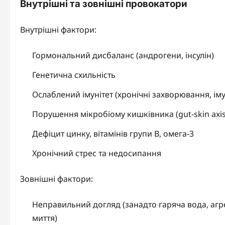
Внутрішні та зовнішні провокатори
Внутрішні фактори:
Гормональний дисбаланс (андрогени, інсулін)
Генетична схильність
Ослаблений імунітет (хронічні захворювання, ім
Порушення мікробіому кишківника (gut-skin axis
Дефіцит цинку, вітамінів групи B, омега-3
Хронічний стрес та недосипання
Зовнішні фактори:
Неправильний догляд (занадто гаряча вода, агр
миття)