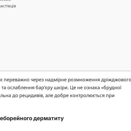
астівців
кає переважно через надмірне розмноження дріжджовог
а та ослаблення бар’єру шкіри. Це не ознака «брудної
хильна до рецидивів, але добре контролюється при
 себорейного дерматиту