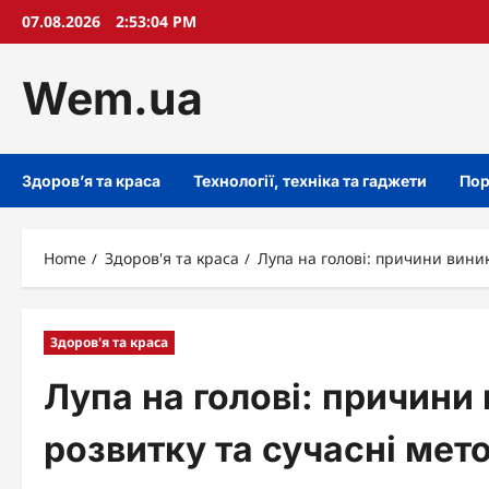
Skip
07.08.2026
2:53:05 PM
to
content
Wem.ua
Здоров’я та краса
Технології, техніка та гаджети
Пор
Home
Здоров'я та краса
Лупа на голові: причини вини
Здоров'я та краса
Лупа на голові: причини
розвитку та сучасні ме