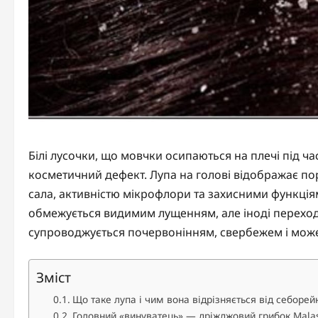
Білі лусочки, що мовчки осипаються на плечі під час
косметичний дефект. Лупа на голові відображає п
сала, активністю мікрофлори та захисними функція
обмежується видимим лущенням, але іноді переход
супроводжується почервонінням, свербежем і може
Зміст
Що таке лупа і чим вона відрізняється від себоре
Головний «винуватець» — дріжджовий грибок Malas