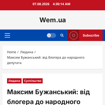
Skip
07.08.2026
4:30:16 AM
to
content
Wem.ua
Subscribe
Primary
Menu
Home
Людина
Максим Бужанський: від блогера до народного
депутата
Людина
Суспільство
Максим Бужанський: від
блогера до народного