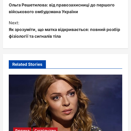
o
Ольга Решетилова: від правозахисниці до першого
s
військового омбудсмана України
t
Next:
Як зрозуміти, що матка відкривається: повний розбір
n
фізіології та сигналів тіла
a
v
i
Related Stories
g
a
t
i
o
n
Людина
Суспільство