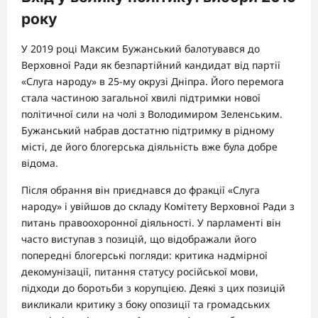
року
У 2019 році Максим Бужанський балотувався до
Верховної Ради як безпартійний кандидат від партії
«Слуга народу» в 25-му окрузі Дніпра. Його перемога
стала частиною загальної хвилі підтримки нової
політичної сили на чолі з Володимиром Зеленським.
Бужанський набрав достатню підтримку в рідному
місті, де його блогерська діяльність вже була добре
відома.
Після обрання він приєднався до фракції «Слуга
народу» і увійшов до складу Комітету Верховної Ради з
питань правоохоронної діяльності. У парламенті він
часто виступав з позицій, що відображали його
попередні блогерські погляди: критика надмірної
декомунізації, питання статусу російської мови,
підходи до боротьби з корупцією. Деякі з цих позицій
викликали критику з боку опозиції та громадських