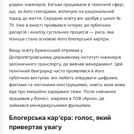
родині інженерів. Батьки працювали в технічній сфері,
що, за його спогадами, вплинуло на раціональний
підхід до життя. Середню освіту він здобув у школі №
79. Уже в юності проявився інтерес до публічних
дискусій і аналізу суспільних процесів — риса, яка
пізніше стала основою його блогерської кар’єри.
Вищу освіту Бужанський отримав у
Дніпропетровському державному інституті інженерів
залізничного транспорту, де вивчав менеджмент. Цей
технічний бекграунд часто проявлявся в його
публічних виступах: він любить оперувати цифрами,
фактами та логічними конструкціями, навіть коли мова
йде про емоційно заряджені теми. Після навчання
працював у бізнесі, зокрема в ТОВ «Арна», де
займався менеджерськими функціями.
Блогерська кар’єра: голос, який
привертав увагу