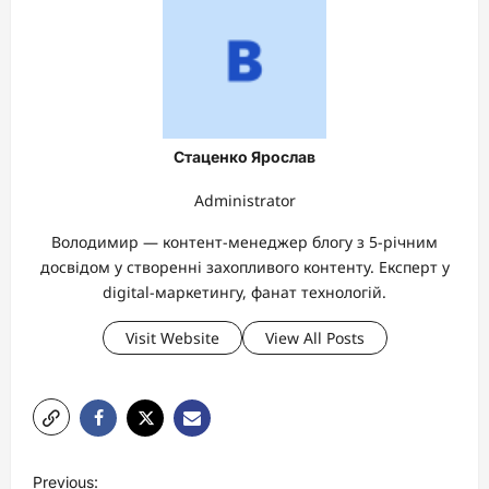
Стаценко Ярослав
Administrator
Володимир — контент-менеджер блогу з 5-річним
досвідом у створенні захопливого контенту. Експерт у
digital-маркетингу, фанат технологій.
Visit Website
View All Posts
P
Previous: