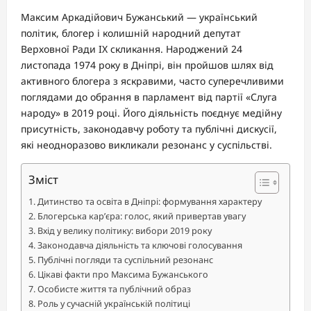
Максим Аркадійович Бужанський — український
політик, блогер і колишній народний депутат
Верховної Ради IX скликання. Народжений 24
листопада 1974 року в Дніпрі, він пройшов шлях від
активного блогера з яскравими, часто суперечливими
поглядами до обрання в парламент від партії «Слуга
народу» в 2019 році. Його діяльність поєднує медійну
присутність, законодавчу роботу та публічні дискусії,
які неодноразово викликали резонанс у суспільстві.
Зміст
Дитинство та освіта в Дніпрі: формування характеру
Блогерська кар’єра: голос, який привертав увагу
Вхід у велику політику: вибори 2019 року
Законодавча діяльність та ключові голосування
Публічні погляди та суспільний резонанс
Цікаві факти про Максима Бужанського
Особисте життя та публічний образ
Роль у сучасній українській політиці