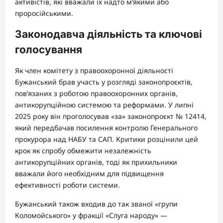
активістів, які вважали їх надто м’якими або
проросійськими.
Законодавча діяльність та ключові
голосування
Як член комітету з правоохоронної діяльності
Бужанський брав участь у розгляді законопроєктів,
пов’язаних з роботою правоохоронних органів,
антикорупційною системою та реформами. У липні
2025 року він проголосував «за» законопроєкт № 12414,
який передбачав посилення контролю Генерального
прокурора над НАБУ та САП. Критики розцінили цей
крок як спробу обмежити незалежність
антикорупційних органів, тоді як прихильники
вважали його необхідним для підвищення
ефективності роботи системи.
Бужанський також входив до так званої «групи
Коломойського» у фракції «Слуга народу» —