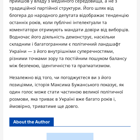
прийшов у владу з медійного середовища, а не з
традиційної партійної структури. Його шлях від
блогера до народного депутата відображає тенденцію
останніх років, коли публічні інтелектуали та
коментатори отримують мандати довіри від виборців.
Водночас його діяльність демонструє, наскільки
складним і багатогранним є політичний ландшафт
України — з його внутрішніми суперечностями,
різними точками зору та постійним пошуком балансу
між безпекою, ідентичністю та прагматизмом.
Незалежно від того, чи погоджуєтеся ви з його
позиціями, історія Максима Бужанського показує, як
один голос може стати частиною великої політичної
розмови, яка триває в Україні вже багато років і,
ймовірно, триватиме ще довго.
About the Author