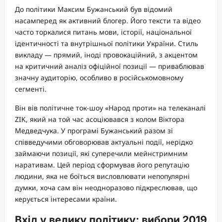
До політики Максим Бужанський був відомий
насамперед як активний блогер. Його тексти та відео
часто торкалися питань мови, історії, національної
ідентичності та внутрішньої політики України. Стиль
викладу — прямий, іноді провокаційний, з акцентом
на критичний аналіз офіційної позиції — приваблював
значну аудиторію, особливо в російськомовному
сегменті.
Він вів політичне ток-шоу «Народ проти» на телеканалі
ZIK, який на той час асоціювався з колом Віктора
Медведчука. У програмі Бужанський разом зі
співведучими обговорював актуальні події, нерідко
займаючи позиції, які суперечили мейнстримним
наративам. Цей період сформував його репутацію
людини, яка не боїться висловлювати непопулярні
думки, хоча сам він неодноразово підкреслював, що
керується інтересами країни.
Вхід у велику політику: вибори 2019