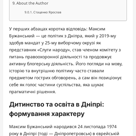
About the Author
Стаценко Ярослав
У перших абзацах коротка відповідь: Максим
Бужанський — це політик з Дніпра, який у 2019-му
здобув мандат у 25-му виборчому окрузі як
представник «Слуги народу», став членом комітету з
питань правоохоронної діяльності та продовжує
активну блогерську діяльність. Його погляди на мову,
історію та внутрішню політику часто ставали
предметом гострих обговорень, а сам він позиціонує
себе як голос частини суспільства, яка шукає
прагматичні рішення.
Дитинство та освіта в Дніпрі:
формування характеру
Максим Бужанський народився 24 листопада 1974
року в Дніпрі (тоді — Дніпропетровськ) в єврейській