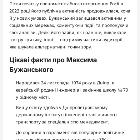
Після початку повномасштабного вторгнення Росії в
2022 році його публічна активність продовжилася, хоча
й у нових умовах. Бужанський залишався активним у
соціальних мережах, коментуючи події та пропонуючи
свої аналізи. Деякі його заяви, як і раніше, викликали
гостру критику, інші — підтримку частини аудиторії,
яка шукала альтернативні точки зору.
Цікаві факти про Максима
Бужанського
Народився 24 листопада 1974 року в Дніпрі в
єврейській родині інженерів і закінчив школу № 79
у рідному місті.
Вищу освіту здобув у Дніпропетровському
державному інституті інженерів залізничного
транспорту за спеціальністю менеджмент.
До обрання в парламент вів популярне політичне
ток-шоу «Народ проти» на телеканалі ZIK.