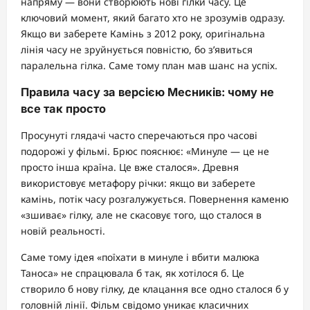
напряму — вони створюють нові гілки часу. Це
ключовий момент, який багато хто не зрозумів одразу.
Якщо ви заберете Камінь з 2012 року, оригінальна
лінія часу не зруйнується повністю, бо з’явиться
паралельна гілка. Саме тому план мав шанс на успіх.
Правила часу за версією Месників: чому не
все так просто
Просунуті глядачі часто сперечаються про часові
подорожі у фільмі. Брюс пояснює: «Минуле — це не
просто інша країна. Це вже сталося». Древня
використовує метафору річки: якщо ви заберете
камінь, потік часу розгалужується. Повернення каменю
«зшиває» гілку, але не скасовує того, що сталося в
новій реальності.
Саме тому ідея «поїхати в минуле і вбити малюка
Таноса» не спрацювала б так, як хотілося б. Це
створило б нову гілку, де клацання все одно сталося б у
головній лінії. Фільм свідомо уникає класичних