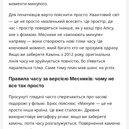
моменти минулого.
Для початківців варто пояснити просто: Квантовий світ
— це не просто «маленький всесвіт». Це простір, де
час і простір поводяться інакше, як у казці про Алісу,
але з фізикою. Месники не «змінюють минуле»
напряму — вони створюють нові гілки часу. Це
ключовий момент, який багато хто не зрозумів одразу.
Якщо ви заберете Камінь з 2012 року, оригінальна
лінія часу не зруйнується повністю, бо з’явиться
паралельна гілка. Саме тому план мав шанс на успіх.
Правила часу за версією Месників: чому не
все так просто
Просунуті глядачі часто сперечаються про часові
подорожі у фільмі. Брюс пояснює: «Минуле — це не
просто інша країна. Це вже сталося». Древня
використовує метафору річки: якщо ви заберете
камінь, потік часу розгалужується. Повернення каменю