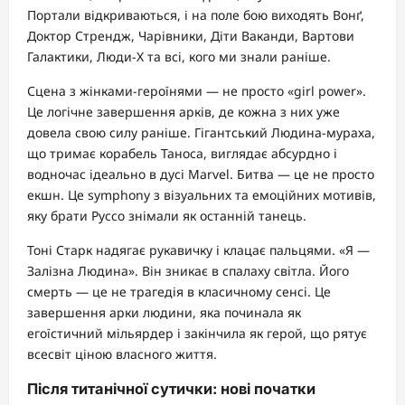
Портали відкриваються, і на поле бою виходять Вонґ,
Доктор Стрендж, Чарівники, Діти Ваканди, Вартови
Галактики, Люди-Х та всі, кого ми знали раніше.
Сцена з жінками-героїнями — не просто «girl power».
Це логічне завершення арків, де кожна з них уже
довела свою силу раніше. Гігантський Людина-мураха,
що тримає корабель Таноса, виглядає абсурдно і
водночас ідеально в дусі Marvel. Битва — це не просто
екшн. Це symphony з візуальних та емоційних мотивів,
яку брати Руссо знімали як останній танець.
Тоні Старк надягає рукавичку і клацає пальцями. «Я —
Залізна Людина». Він зникає в спалаху світла. Його
смерть — це не трагедія в класичному сенсі. Це
завершення арки людини, яка починала як
егоїстичний мільярдер і закінчила як герой, що рятує
всесвіт ціною власного життя.
Після титанічної сутички: нові початки