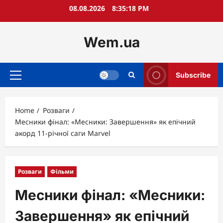
Skip
08.08.2026
8:35:20 PM
to
content
Wem.ua
Subscribe
Primary
Menu
Home
Розваги
Месники фінал: «Месники: Завершення» як епічний
акорд 11-річної саги Marvel
Розваги
Фільми
Месники фінал: «Месники:
Завершення» як епічний