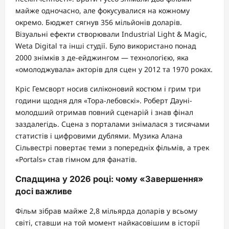
майже одночасно, але фокусувалися на кожному
окремо. Бюджет сягнув 356 мільйонів доларів.
Візуальні ефекти створювали Industrial Light & Magic,
Weta Digital та інші студії. Було використано понад
2000 знімків з де-ейджингом — технологією, яка
«омолоджувала» акторів для сцен у 2012 та 1970 роках.
Кріс Гемсворт носив силіконовий костюм і грим три
години щодня для «Тора-лебовскі». Роберт Дауні-
молодший отримав повний сценарій і знав фінал
заздалегідь. Сцена з порталами знімалася з тисячами
статистів і цифровими дублями. Музика Алана
Сільвестрі повертає теми з попередніх фільмів, а трек
«Portals» став гімном для фанатів.
Спадщина у 2026 році: чому «Завершення»
досі важливе
Фільм зібрав майже 2,8 мільярда доларів у всьому
світі, ставши на той момент найкасовішим в історії