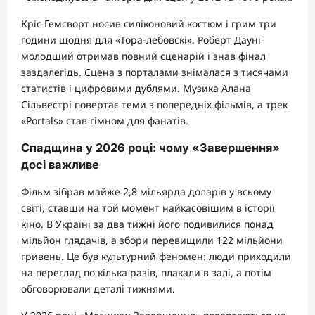
Кріс Гемсворт носив силіконовий костюм і грим три
години щодня для «Тора-лебовскі». Роберт Дауні-
молодший отримав повний сценарій і знав фінал
заздалегідь. Сцена з порталами знімалася з тисячами
статистів і цифровими дублями. Музика Алана
Сільвестрі повертає теми з попередніх фільмів, а трек
«Portals» став гімном для фанатів.
Спадщина у 2026 році: чому «Завершення»
досі важливе
Фільм зібрав майже 2,8 мільярда доларів у всьому
світі, ставши на той момент найкасовішим в історії
кіно. В Україні за два тижні його подивилися понад
мільйон глядачів, а збори перевищили 122 мільйони
гривень. Це був культурний феномен: люди приходили
на перегляд по кілька разів, плакали в залі, а потім
обговорювали деталі тижнями.