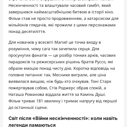
Нескінченності та влаштували часовий гамбіт, який
завершився наймасштабнішою битвою в історії кіно.
Фільм став не просто продовженням, а катарсисом для
мільйонів глядачів, які прожили з цими персонажами
понад десятиліття.
Для новачків у всесвіті Marvel це точка входу в
розуміння, чому сага так зачепила серця. Для
просунутих фанатів — це розбір тонких арків, часових
парадоксів та режисерських рішень братів Руссо, які
обрали емоцію понад чисту дію. Коротка відповідь на
головне питання: так, Месники виграли, але ціна
виявилася вищою, ніж будь-хто очікував. Тоні Старк
пожертвував собою, Стів Роджерс обрав спокій, а
Наташа Романова віддала життя за Камінь Душі.
Фільм триває 181 хвилину і тримає напругу від першої
до останньої сцени.
Світ після «Війни нескінченності»: коли навіть
легенди ламаються