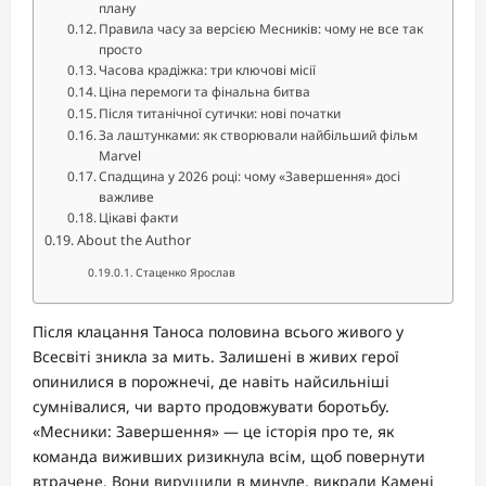
плану
Правила часу за версією Месників: чому не все так
просто
Часова крадіжка: три ключові місії
Ціна перемоги та фінальна битва
Після титанічної сутички: нові початки
За лаштунками: як створювали найбільший фільм
Marvel
Спадщина у 2026 році: чому «Завершення» досі
важливе
Цікаві факти
About the Author
Стаценко Ярослав
Після клацання Таноса половина всього живого у
Всесвіті зникла за мить. Залишені в живих герої
опинилися в порожнечі, де навіть найсильніші
сумнівалися, чи варто продовжувати боротьбу.
«Месники: Завершення» — це історія про те, як
команда виживших ризикнула всім, щоб повернути
втрачене. Вони вирушили в минуле, викрали Камені