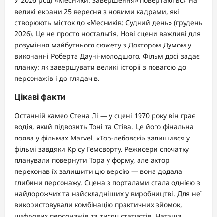
У 2026 році «Месники: Завершення» повертаються на
великі екрани 25 вересня з новими кадрами, які
створюють місток до «Месників: Судний день» (грудень
2026). Це не просто ностальгія. Нові сцени важливі для
розуміння майбутнього сюжету з Доктором Думом у
виконанні Роберта Дауні-молодшого. Фільм досі задає
планку: як завершувати великі історії з повагою до
персонажів і до глядачів.
Цікаві факти
Останній камео Стена Лі — у сцені 1970 року він грає
водія, який підвозить Тоні та Стіва. Це його фінальна
поява у фільмах Marvel. «Тор-лебовскі» залишився у
фільмі завдяки Крісу Гемсворту. Режисери спочатку
планували повернути Тора у форму, але актор
переконав їх залишити цю версію — вона додала
глибини персонажу. Сцена з порталами стала однією з
найдорожчих та найскладніших у виробництві. Для неї
використовували комбінацію практичних зйомок,
цифрових персонажів та тисяч статистів. Наташа