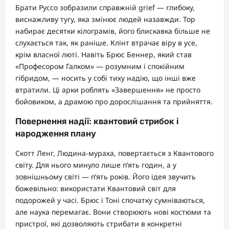
Брати Руссо зобразили справжній grief — глибоку,
виснажливу тугу, яка змінює людей назавжди. Тор
набирає десятки кілограмів, його блискавка більше не
слухається так, як раніше. Клінт втрачає віру в усе,
крім власної люті. Навіть Брюс Беннер, який став
«Професором Галком» — розумним і спокійним
гібридом, — носить у собі тиху надію, що інші вже
втратили. Ці арки роблять «Завершення» не просто
бойовиком, а драмою про дорослішання та прийняття.
Повернення надії: квантовий стрибок і
народження плану
Скотт Ленг, Людина-мураха, повертається з Квантового
світу. Для нього минуло лише п’ять годин, а у
зовнішньому світі — п’ять років. Його ідея звучить
божевільно: використати Квантовий світ для
подорожей у часі. Брюс і Тоні спочатку сумніваються,
але наука перемагає. Вони створюють нові костюми та
пристрої, які дозволяють стрибати в конкретні