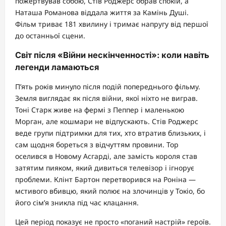
пожертвував собою, Стів Роджерс обрав спокій, а
Наташа Романова віддала життя за Камінь Душі.
Фільм триває 181 хвилину і тримає напругу від першої
до останньої сцени.
Світ після «Війни нескінченності»: коли навіть
легенди ламаються
П’ять років минуло після подій попереднього фільму.
Земля виглядає як після війни, якої ніхто не виграв.
Тоні Старк живе на фермі з Пеппер і маленькою
Морган, але кошмари не відпускають. Стів Роджерс
веде групи підтримки для тих, хто втратив близьких, і
сам щодня бореться з відчуттям провини. Тор
оселився в Новому Асгарді, але замість короля став
затятим пияком, який дивиться телевізор і ігнорує
проблеми. Клінт Бартон перетворився на Роніна —
мстивого вбивцю, який полює на злочинців у Токіо, бо
його сім’я зникла під час клацання.
Цей період показує не просто «поганий настрій» героїв.