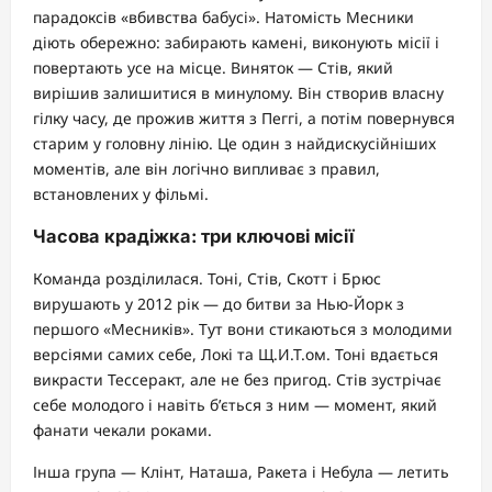
парадоксів «вбивства бабусі». Натомість Месники
діють обережно: забирають камені, виконують місії і
повертають усе на місце. Виняток — Стів, який
вирішив залишитися в минулому. Він створив власну
гілку часу, де прожив життя з Пеггі, а потім повернувся
старим у головну лінію. Це один з найдискусійніших
моментів, але він логічно випливає з правил,
встановлених у фільмі.
Часова крадіжка: три ключові місії
Команда розділилася. Тоні, Стів, Скотт і Брюс
вирушають у 2012 рік — до битви за Нью-Йорк з
першого «Месників». Тут вони стикаються з молодими
версіями самих себе, Локі та Щ.И.Т.ом. Тоні вдається
викрасти Тессеракт, але не без пригод. Стів зустрічає
себе молодого і навіть б’ється з ним — момент, який
фанати чекали роками.
Інша група — Клінт, Наташа, Ракета і Небула — летить