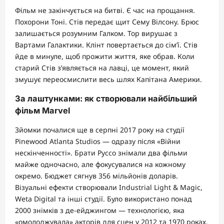
Фільм не закінчується на битві. Є час на прощання.
Похорони Тоні. Стів передає щит Сему Вілсону. Брюс
залишається розумним Галком. Тор вирушає з
Вартами Галактики. Клінт повертається до сім’ї. Стів
йде в минуле, щоб прожити життя, яке обрав. Коли
старий Стів з’являється на лавці, це момент, який
змушує переосмислити весь шлях Капітана Америки.
За лаштунками: як створювали найбільший
фільм Marvel
Зйомки почалися ще в серпні 2017 року на студії
Pinewood Atlanta Studios — одразу після «Війни
нескінченності». Брати Руссо знімали два фільми
майже одночасно, але фокусувалися на кожному
окремо. Бюджет сягнув 356 мільйонів доларів.
Візуальні ефекти створювали Industrial Light & Magic,
Weta Digital та інші студії. Було використано понад
2000 знімків з де-ейджингом — технологією, яка
«омолоджувала» акторів для сцен у 2012 та 1970 роках.