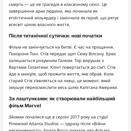
смерть — це не трагедія в класичному сенсі. Це
завершення арки людини, яка починала як
егоїстичний мільярдер і закінчила як герой, що рятує
всесвіт ціною власного життя.
Після титанічної сутички: нові початки
Фільм не закінчується на битві. Є час на прощання.
Похорони Тоні. Стів передає щит Сему Вілсону. Брюс
залишається розумним Галком. Тор вирушає з
Вартами Галактики. Клінт повертається до сім’ї. Стів
йде в минуле, щоб прожити життя, яке обрав. Коли
старий Стів з’являється на лавці, це момент, який
змушує переосмислити весь шлях Капітана Америки.
За лаштунками: як створювали найбільший
фільм Marvel
Зйомки почалися ще в серпні 2017 року на студії
Pinewood Atlanta Studios — одразу після «Війни
нескінченності». Брати Руссо знімали два фільми