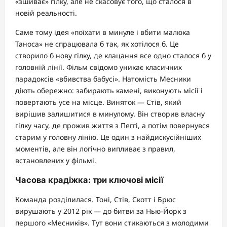
«зшиває» гілку, але не скасовує того, що сталося в
новій реальності.
Саме тому ідея «поїхати в минуле і вбити малюка
Таноса» не спрацювала б так, як хотілося б. Це
створило б нову гілку, де клацання все одно сталося б у
головній лінії. Фільм свідомо уникає класичних
парадоксів «вбивства бабусі». Натомість Месники
діють обережно: забирають камені, виконують місії і
повертають усе на місце. Виняток — Стів, який
вирішив залишитися в минулому. Він створив власну
гілку часу, де прожив життя з Пеггі, а потім повернувся
старим у головну лінію. Це один з найдискусійніших
моментів, але він логічно випливає з правил,
встановлених у фільмі.
Часова крадіжка: три ключові місії
Команда розділилася. Тоні, Стів, Скотт і Брюс
вирушають у 2012 рік — до битви за Нью-Йорк з
першого «Месників». Тут вони стикаються з молодими