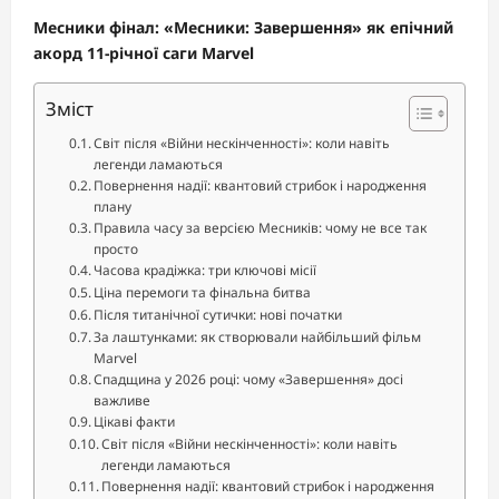
Месники фінал: «Месники: Завершення» як епічний
акорд 11-річної саги Marvel
Зміст
Світ після «Війни нескінченності»: коли навіть
легенди ламаються
Повернення надії: квантовий стрибок і народження
плану
Правила часу за версією Месників: чому не все так
просто
Часова крадіжка: три ключові місії
Ціна перемоги та фінальна битва
Після титанічної сутички: нові початки
За лаштунками: як створювали найбільший фільм
Marvel
Спадщина у 2026 році: чому «Завершення» досі
важливе
Цікаві факти
Світ після «Війни нескінченності»: коли навіть
легенди ламаються
Повернення надії: квантовий стрибок і народження