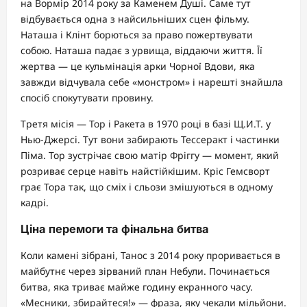
на Вормір 2014 року за Каменем Душі. Саме тут
відбувається одна з найсильніших сцен фільму.
Наташа і Клінт борються за право пожертвувати
собою. Наташа падає з урвища, віддаючи життя. Її
жертва — це кульмінація арки Чорної Вдови, яка
завжди відчувала себе «монстром» і нарешті знайшла
спосіб спокутувати провину.
Третя місія — Тор і Ракета в 1970 році в базі Щ.И.Т. у
Нью-Джерсі. Тут вони забирають Тессеракт і частинки
Піма. Тор зустрічає свою матір Фріггу — момент, який
розриває серце навіть найстійкішим. Кріс Гемсворт
грає Тора так, що сміх і сльози змішуються в одному
кадрі.
Ціна перемоги та фінальна битва
Коли камені зібрані, Танос з 2014 року проривається в
майбутнє через зірваний план Небули. Починається
битва, яка триває майже годину екранного часу.
«Месники, збирайтеся!» — фраза, яку чекали мільйони.