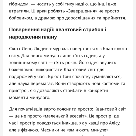
гібридом, — носить у собі тиху надію, що інші вже
втратили. Ці арки роблять «Завершення» не просто
бойовиком, а драмою про дорослішання та прийняття.
Повернення надії: квантовий стрибок і
народження плану
Скотт Ленг, Людина-мураха, повертається з Квантового
світу. Для нього минуло лише п’ять годин, а у
зовнішньому світі — п’ять років. Його ідея звучить
божевільно: використати Квантовий світ для
подорожей у часі. Брюс і Тоні спочатку сумніваються,
але наука перемагає. Вони створюють нові костюми та
пристрої, які дозволяють стрибати в конкретні
моменти минулого.
Для початківців варто пояснити просто: Квантовий світ
— це не просто «маленький всесвіт». Це простір, де
час і простір поводяться інакше, як у казці про Алісу,
але з фізикою. Месники не «змінюють минуле»