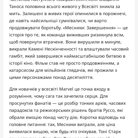
Таноса половина всього живого у Всесвіті зникла за
мить. Залишені в живих герої опинилися в порожнечі,
де навіть найсильніші сумнівалися, чи варто
продовжувати боротьбу. «Месники: Завершення» — це
історія про те, як команда виживших ризикнула всім,
щоб повернути втрачене. Вони вирушили в минуле,
викрали Камені Нескінченності та влаштували часовий
гамбіт, який завершився наймасштабнішою битвою в
історії кіно. Фільм став не просто продовженням, а
катарсисом для мільйонів глядачів, які прожили з
цими персонажами понад десятиліття.
Для новачків у всесвіті Marvel це точка входу в
розуміння, чому сага так зачепила серця. Для
просунутих фанатів — це розбір тонких арків, часових
парадоксів та режисерських рішень братів Руссо, які
обрали емоцію понад чисту дію. Коротка відповідь на
головне питання: так, Месники виграли, але ціна
виявилася вищою, ніж будь-хто очікував. Тоні Старк