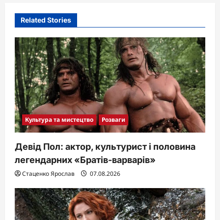
i
Related Stories
g
a
t
i
o
n
Культура та мистецтво
Розваги
Девід Пол: актор, культурист і половина
легендарних «Братів-варварів»
Стаценко Ярослав
07.08.2026