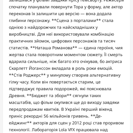
спочатку планували повернути Тора у форму, але актор
переконав їх залишити цю версію — вона додала
глибини персонажу. **Сцена з порталами** стала
однією з найдорожчих та найскладніших у
виробництві. Для неї використовували комбінацію
практичних зйомок, цифрових персонажів та тисяч
статистів. **Наташа Романова** — єдина героїня, чия
жертва стала поворотним моментом сюжету. Її смерть
вдарила сильніше, ніж багато хто очікував, бо актриса
Скарлетт Йоганссон вкладала в роль роки емоцій.
**Стів Роджерс** у минулому створив альтернативну
гілку часу. Коли він повертається старим, це
підтверджує правила подорожей, які пояснювала
Древня. **Бюджет та збори** сягнули таких
масштабів, що фільм окупився ще до виходу завдяки
передпродажам квитків. В Україні перший вікенд
приніс рекордні 56 мільйонів гривень. **Де-
ейджинг** акторів для сцен у 2012 році став проривом
технології. Лабораторія Lola VFX працювала над