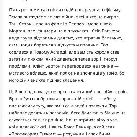
П’ять років минуло після подій попереднього фільму.
Земля виглядає як після війни, якої ніхто не виграв.
Тоні Старк живе на фермі з Пеппер і маленькою
Морган, але кошмари не відпускають. Стів Роджерс
веде групи підтримки для тих, хто втратив близьких, і
сам щодня бореться з відчуттям провини. Тор
оселився в Новому Асгарді, але замість короля став
затятим пияком, який дивиться телевізор і ігнорує
проблеми. Клінт Бартон перетворився на Роніна —
мстивого вбивцю, який полює на злочинців у Токіо, бо
його сім’я зникла під час клацання.
Цей період показує не просто «поганий настрій» героїв.
Брати Руссо зобразили справжній grief — глибоку,
виснажливу тугу, яка змінює людей назавжди. Тор
набирає десятки кілограмів, його блискавка більше не
слухається так, як раніше. Клінт втрачає віру в усе,
крім власної люті. Навіть Брюс Беннер, який став
«Професором Галком» — розумним і спокійним