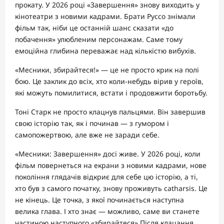
прокату. У 2026 році «Завершення» знову виходить у
кінотеатри з новими кадрами. Брати Руссо знімали
фільм так, ніби це останній шанс сказати «до
побачення» улюбленим персонажам. Саме тому
емоційна глибина переважає над кількістю вибухів.
«Месники, збирайтеся!» — це не просто крик на полі
бою. Це заклик до всіх, хто коли-небудь вірив у героїв,
які можуть помилитися, встати і продовжити боротьбу.
Тоні Старк не просто клацнув пальцями. Він завершив
свою історію так, як і починав — з гумором і
самопожертвою, але вже не заради себе.
«Месники: Завершення» досі живе. У 2026 році, коли
фільм повернеться на екрани з новими кадрами, нове
покоління глядачів відкриє для себе цю історію, а ті,
хто був з самого початку, знову проживуть catharsis. Це
не кінець. Це точка, з якої починається наступна
велика глава. І хто знає — можливо, саме ви станете
частиною наступного «збирайтеся».Після клацання