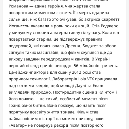
Романова — єдина героїня, чия жертва стала
поворотним моментом сюжету. Її смерть вдарила
сильніше, ніж багато хто очікував, бо актриса Скарлетт
Йоганссон вкладала в роль роки емоцій. Стів Роджерс
у минулому створив альтернативну гілку часу. Коли він
повертається старим, це підтверджує правила
подорожей, які пояснювала Древня. Бюджет та збори
сягнули таких масштабів, що фільм окупився ще до
виходу завдяки передпродажам квитків. В Україні
перший вікенд приніс рекордні 56 мільйонів гривень.
Де-ейджинг акторів для сцен у 2012 році став
проривом технології. Лабораторія Lola VFX працювала
над сотнями кадрів, щоб молоді Дауні та Еванс
виглядали природно. Посткредитна сцена з Клінтом і
його дочкою — це тихий, особистий момент після
грандіозної битви. Вона показує, що навіть після
порятунку всесвіту життя триває. Фільм став
найкасовішим в історії на момент виходу, поки
«Аватар» не повернув рекорд після повторного