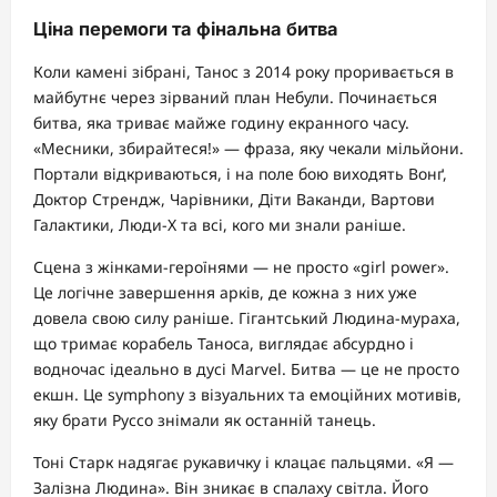
Ціна перемоги та фінальна битва
Коли камені зібрані, Танос з 2014 року проривається в
майбутнє через зірваний план Небули. Починається
битва, яка триває майже годину екранного часу.
«Месники, збирайтеся!» — фраза, яку чекали мільйони.
Портали відкриваються, і на поле бою виходять Вонґ,
Доктор Стрендж, Чарівники, Діти Ваканди, Вартови
Галактики, Люди-Х та всі, кого ми знали раніше.
Сцена з жінками-героїнями — не просто «girl power».
Це логічне завершення арків, де кожна з них уже
довела свою силу раніше. Гігантський Людина-мураха,
що тримає корабель Таноса, виглядає абсурдно і
водночас ідеально в дусі Marvel. Битва — це не просто
екшн. Це symphony з візуальних та емоційних мотивів,
яку брати Руссо знімали як останній танець.
Тоні Старк надягає рукавичку і клацає пальцями. «Я —
Залізна Людина». Він зникає в спалаху світла. Його