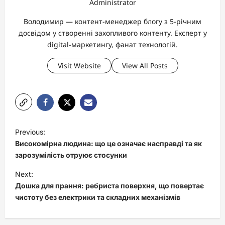
Administrator
Володимир — контент-менеджер блогу з 5-річним
досвідом у створенні захопливого контенту. Експерт у
digital-маркетингу, фанат технологій.
Visit Website
View All Posts
P
Previous:
o
Високомірна людина: що це означає насправді та як
s
зарозумілість отруює стосунки
t
Next:
Дошка для прання: ребриста поверхня, що повертає
n
чистоту без електрики та складних механізмів
a
v