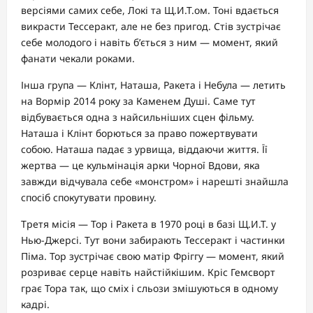
версіями самих себе, Локі та Щ.И.Т.ом. Тоні вдається
викрасти Тессеракт, але не без пригод. Стів зустрічає
себе молодого і навіть б’ється з ним — момент, який
фанати чекали роками.
Інша група — Клінт, Наташа, Ракета і Небула — летить
на Вормір 2014 року за Каменем Душі. Саме тут
відбувається одна з найсильніших сцен фільму.
Наташа і Клінт борються за право пожертвувати
собою. Наташа падає з урвища, віддаючи життя. Її
жертва — це кульмінація арки Чорної Вдови, яка
завжди відчувала себе «монстром» і нарешті знайшла
спосіб спокутувати провину.
Третя місія — Тор і Ракета в 1970 році в базі Щ.И.Т. у
Нью-Джерсі. Тут вони забирають Тессеракт і частинки
Піма. Тор зустрічає свою матір Фріггу — момент, який
розриває серце навіть найстійкішим. Кріс Гемсворт
грає Тора так, що сміх і сльози змішуються в одному
кадрі.