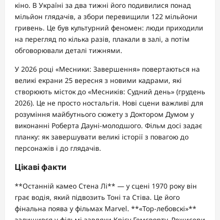
кіно. В Україні за два тижні його подивилися понад
мільйон глядачів, а збори перевищили 122 мільйони
гривень. Це був культурний феномен: люди приходили
на перегляд по кілька разів, плакали в залі, а потім
обговорювали деталі тижнями.
У 2026 році «Месники: Завершення» повертаються на
великі екрани 25 вересня з новими кадрами, які
створюють місток до «Месників: Судний день» (грудень
2026). Це не просто ностальгія. Нові сцени важливі для
розуміння майбутнього сюжету з Доктором Думом у
виконанні Роберта Дауні-молодшого. Фільм досі задає
планку: як завершувати великі історії з повагою до
персонажів і до глядачів.
Цікаві факти
**Останній камео Стена Лі** — у сцені 1970 року він
грає водія, який підвозить Тоні та Стіва. Це його
фінальна поява у фільмах Marvel. **«Тор-лебовскі»**
залишився у фільмі завдяки Крісу Гемсворту. Режисери