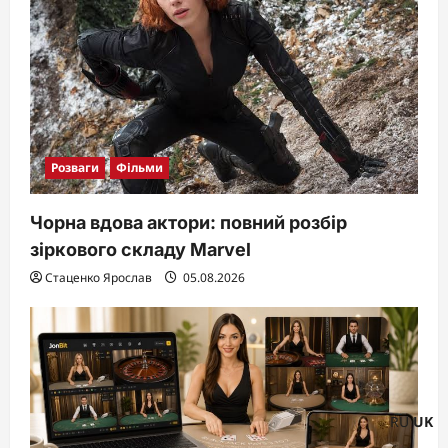
Розваги
Фільми
Чорна вдова актори: повний розбір
зіркового складу Marvel
Стаценко Ярослав
05.08.2026
RU
UK