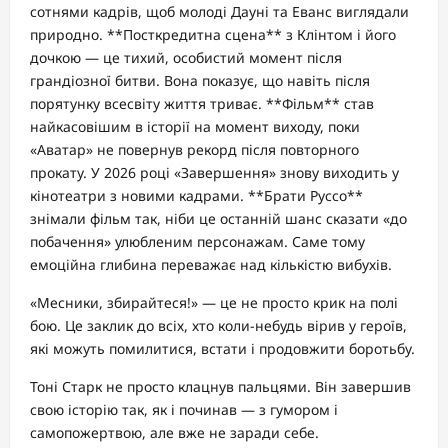
сотнями кадрів, щоб молоді Дауні та Еванс виглядали
природно. **Посткредитна сцена** з Клінтом і його
дочкою — це тихий, особистий момент після
грандіозної битви. Вона показує, що навіть після
порятунку всесвіту життя триває. **Фільм** став
найкасовішим в історії на момент виходу, поки
«Аватар» не повернув рекорд після повторного
прокату. У 2026 році «Завершення» знову виходить у
кінотеатри з новими кадрами. **Брати Руссо**
знімали фільм так, ніби це останній шанс сказати «до
побачення» улюбленим персонажам. Саме тому
емоційна глибина переважає над кількістю вибухів.
«Месники, збирайтеся!» — це не просто крик на полі
бою. Це заклик до всіх, хто коли-небудь вірив у героїв,
які можуть помилитися, встати і продовжити боротьбу.
Тоні Старк не просто клацнув пальцями. Він завершив
свою історію так, як і починав — з гумором і
самопожертвою, але вже не заради себе.