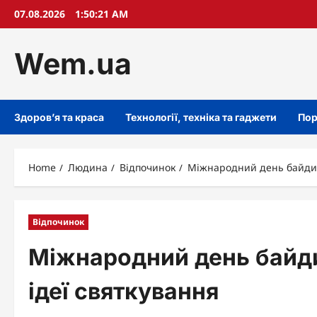
Skip
07.08.2026
1:50:22 AM
to
content
Wem.ua
Здоров’я та краса
Технології, техніка та гаджети
Пор
Home
Людина
Відпочинок
Міжнародний день байдику
Відпочинок
Міжнародний день байдик
ідеї святкування