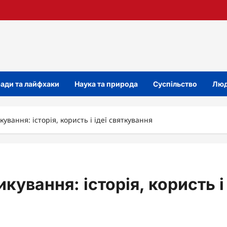
ади та лайфхаки
Наука та природа
Суспільство
Люд
вання: історія, користь і ідеї святкування
ування: історія, користь і