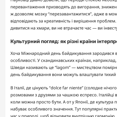
перевантаження призводять до вигорання, зниженн
ж дозволяє мозку “перезавантажитися”, адже в моме
відповідають за креативність і вирішення проблем. 
дивитися на хмари, ви не втрачаєте час — ви інвест
Культурний погляд: як різні країни інтер
Хоча Міжнародний день байдикування зародився в С
особливості. У скандинавських країнах, наприклад,
Шведи називають це “lagom” — мистецтвом помірнос
день байдикування вони можуть влаштувати тихий п
В Італії, де цінують “dolce far niente” (солодке ні
розмовами з друзями за чашкою еспресо. Італійці 
коли можна просто бути. А от у Японії, де культур
набуває особливого значення. Тут популярні практи
час у природі, щоб відновити внутрішню гармонію.