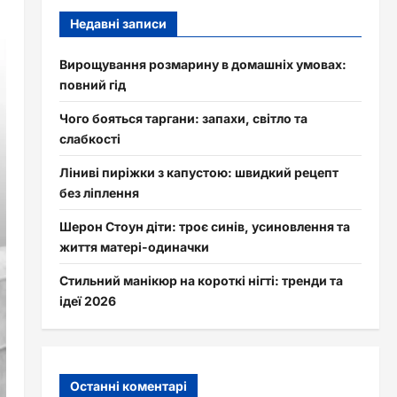
Недавні записи
Вирощування розмарину в домашніх умовах:
повний гід
Чого бояться таргани: запахи, світло та
слабкості
Ліниві пиріжки з капустою: швидкий рецепт
без ліплення
Шерон Стоун діти: троє синів, усиновлення та
життя матері-одиначки
Стильний манікюр на короткі нігті: тренди та
ідеї 2026
Останні коментарі