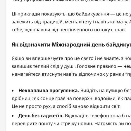
Ці приклади показують, що байдикування — це не ун
залежить від традицій, менталітету і навіть клімату
себе, відірвавши від нескінченного потоку справ.
Як відзначити Міжнародний день байдикув
Якщо ви вперше чуєте про це свято і не знаєте, з чо
залишив теплий слід у душі. Головне правило — нем
намагайтеся втиснути навіть відпочинок у рамки “п
Некваплива прогулянка.
Вийдіть на вулицю без 
дрібниці: як сонце грає на поверхні водойми, як па
Це не просто рух, а спосіб заново відкрити світ.
День без гаджетів.
Відкладіть телефон хоча б на
перевірите пошту чи стрічку новин. Натомість ви п