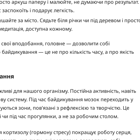
росто аркуш паперу і малюйте, не думаючи про результат.
заспокоїть і подарує легкість.
шайте за місто. Сядьте біля річки чи під деревом і прост
 медитація, доступна кожному.
ід свої вподобання, головне — дозволити собі
 байдикування — це не про кількість часу, а про якість
вання
иві для нашого організму. Постійна активність, навіть
ву систему. Під час байдикування мозок переходить у
ються зони, пов’язані з рефлексією та творчістю. Це
 чи під час прогулянки, а не за робочим столом.
я кортизолу (гормону стресу) покращує роботу серця,