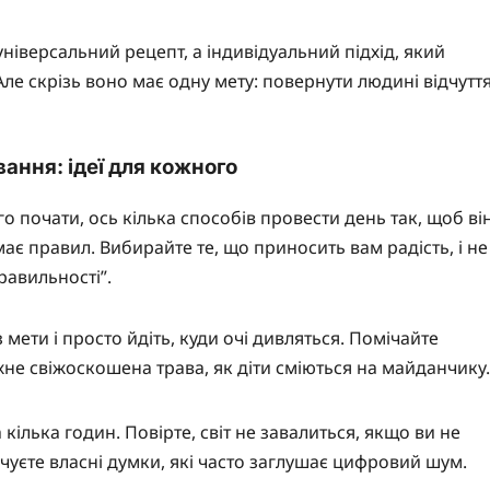
іверсальний рецепт, а індивідуальний підхід, який
. Але скрізь воно має одну мету: повернути людині відчутт
ання: ідеї для кожного
го почати, ось кілька способів провести день так, щоб ві
ає правил. Вибирайте те, що приносить вам радість, і не
равильності”.
мети і просто йдіть, куди очі дивляться. Помічайте
хне свіжоскошена трава, як діти сміються на майданчику.
 кілька годин. Повірте, світ не завалиться, якщо ви не
очуєте власні думки, які часто заглушає цифровий шум.