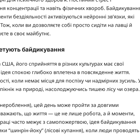
я концентрації та навіть фізичних хвороб. Байдикуванн
нти бездіяльності активізуються нейронні зв’язки, які
Тож, коли ви дозволяєте собі просто сидіти на лавці й
уєте в своє майбутнє.
претують байдикування
ША, його сприйняття в різних культурах має свої
 ідея спокою глибоко вплетена в повсякденне життя.
ті, коли немає місця для поспіху чи надмірних зусиль. 
ікнік на природі, насолоджуючись тишею лісу чи озера.
чогонероблення), цей день може пройти за довгими
вважають, що життя — це не лише робота, а й моменти,
а праці часто межує з самопожертвою, ідея байдикування
ки “шинрін-йоку” (лісові купання), коли люди проводять