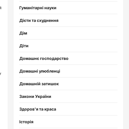
я
Гуманітарні науки
Дієти та схуднення
Дім
Діти
Домашнє господарство
Домашні улюбленці
У
Домашній затишок
Закони України
Здоров'я та краса
Історія