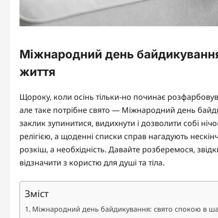
Міжнародний день байдикування
життя
Щороку, коли осінь тільки-но починає розфарбовуват
але таке потрібне свято — Міжнародний день байди
заклик зупинитися, видихнути і дозволити собі нічо
релігією, а щоденні списки справ нагадують нескі
розкіш, а необхідність. Давайте розберемося, звідк
відзначити з користю для душі та тіла.
Зміст
Міжнародний день байдикування: свято спокою в ш