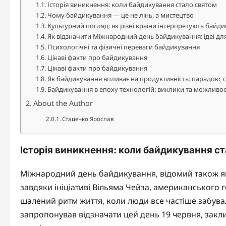
Історія виникнення: коли байдикування стало святом
Чому байдикування — це не лінь, а мистецтво
Культурний погляд: як різні країни інтерпретують байд
Як відзначити Міжнародний день байдикування: ідеї дл
Психологічні та фізичні переваги байдикування
Цікаві факти про байдикування
Цікаві факти про байдикування
Як байдикування впливає на продуктивність: парадокс 
Байдикування в епоху технологій: виклики та можливос
About the Author
Стаценко Ярослав
Історія виникнення: коли байдикування с
Міжнародний день байдикування, відомий також як 
завдяки ініціативі Вільяма Чейза, американського г
шалений ритм життя, коли люди все частіше забува
запропонував відзначати цей день 19 червня, закли