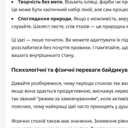
Творчість без мети.
Візьміть олівці, фарби чи п
Це може бути хаотичний набір ліній, але сам процес 
Споглядання природи.
Якщо є можливість, виру
слухайте. Шелест листя, спів птахів — це природна
Ці ідеї — лише початок. Ви можете адаптувати їх п
розслабитися без почуття провини. І пам’ятайте, що
вашого внутрішнього стану.
Психологічні та фізичні переваги байдику
Давайте розберемося, чому періоди спокою так важл
якщо вона здається продуктивною, виснажує нерво
так званий “режим за замовчуванням”, коли активізу
пояснює, чому найкращі ідеї часто приходять у душі
Фізично спокій також має значення. Зниження рівн