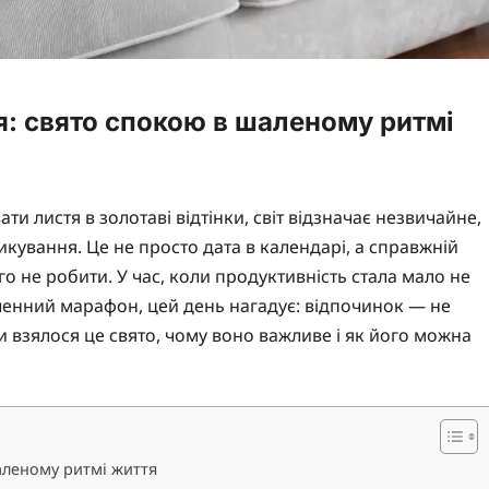
: свято спокою в шаленому ритмі
и листя в золотаві відтінки, світ відзначає незвичайне,
кування. Це не просто дата в календарі, а справжній
го не робити. У час, коли продуктивність стала мало не
нченний марафон, цей день нагадує: відпочинок — не
и взялося це свято, чому воно важливе і як його можна
аленому ритмі життя