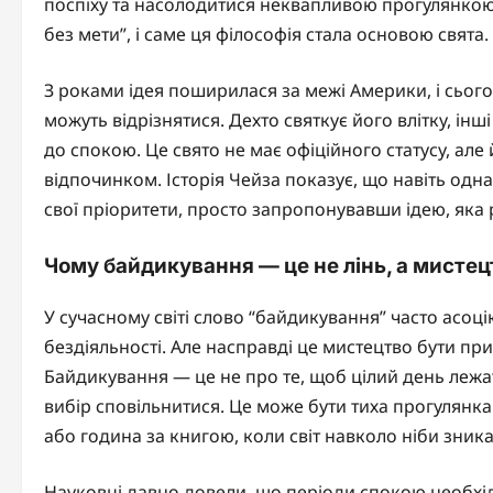
поспіху та насолодитися неквапливою прогулянкою.
без мети”, і саме ця філософія стала основою свята.
З роками ідея поширилася за межі Америки, і сьогод
можуть відрізнятися. Дехто святкує його влітку, ін
до спокою. Це свято не має офіційного статусу, але
відпочинком. Історія Чейза показує, що навіть од
свої пріоритети, просто запропонувавши ідею, яка
Чому байдикування — це не лінь, а мистец
У сучасному світі слово “байдикування” часто асоці
бездіяльності. Але насправді це мистецтво бути при
Байдикування — це не про те, щоб цілий день лежати
вибір сповільнитися. Це може бути тиха прогулянка 
або година за книгою, коли світ навколо ніби зника
Науковці давно довели, що періоди спокою необхідн