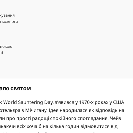
икування
я кожного
спокою
ті
тало святом
World Sauntering Day, з’явився у 1970-х роках у США
отельєра з Мічигану. Ідея народилася як відповідь на
ли про прості радощі спокійного споглядання. Чейз
каючи всіх хоча б на кілька годин відмовитися від