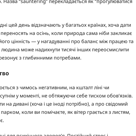
 Назва “sauntering” перекладається як “прогулюватися
ні цей день відзначають у багатьох країнах, хоча дати
ші переносять на осінь, коли природа сама ніби закликає
 його цінність — у нагадуванні про баланс між працею та
на людина може надихнути тисячі інших переосмислити
 резонує з глибинними потребами.
тво
юється з чимось негативним, на кшталт ліні чи
сутнім у моменті, не обтяжуючи себе тиском обов’язків.
 на дивані (хоча і це іноді потрібно), а про свідомий
парком, коли ви помічаєте, як вітер грається з листям,
є.
і для психічного здоров’я. Постійний стрес і