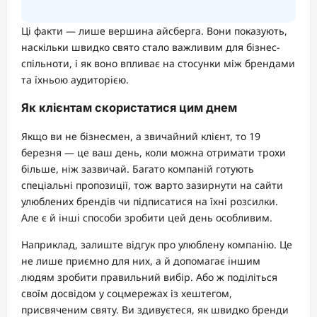
Ці факти — лише вершина айсберга. Вони показують,
наскільки швидко свято стало важливим для бізнес-
спільноти, і як воно впливає на стосунки між брендами
та їхньою аудиторією.
Як клієнтам скористатися цим днем
Якщо ви не бізнесмен, а звичайний клієнт, то 19
березня — це ваш день, коли можна отримати трохи
більше, ніж зазвичай. Багато компаній готують
спеціальні пропозиції, тож варто зазирнути на сайти
улюблених брендів чи підписатися на їхні розсилки.
Але є й інші способи зробити цей день особливим.
Наприклад, залиште відгук про улюблену компанію. Це
не лише приємно для них, а й допомагає іншим
людям зробити правильний вибір. Або ж поділіться
своїм досвідом у соцмережах із хештегом,
присвяченим святу. Ви здивуєтеся, як швидко бренди