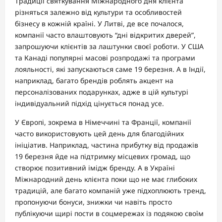
Традиції святкування Міжнародного дня клієнта
різняться залежно від культури та особливостей
бізнесу в кожній країні. У Литві, де все почалося,
компанії часто влаштовують “дні відкритих дверей”,
запрошуючи клієнтів за лаштунки своєї роботи. У США
та Канаді популярні масові розпродажі та програми
лояльності, які запускаються саме 19 березня. А в Індії,
наприклад, багато брендів роблять акцент на
персоналізованих подарунках, адже в цій культурі
індивідуальний підхід цінується понад усе.
У Європі, зокрема в Німеччині та Франції, компанії
часто використовують цей день для благодійних
ініціатив. Наприклад, частина прибутку від продажів
19 березня йде на підтримку місцевих громад, що
створює позитивний імідж бренду. А в Україні
Міжнародний день клієнта поки що не має глибоких
традицій, але багато компаній уже підхоплюють тренд,
пропонуючи бонуси, знижки чи навіть просто
публікуючи щирі пости в соцмережах із подякою своїм