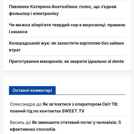
Павленко Катерина Анатоліївна: голос, що з’єднав
фольклор і електроніку
Чи можна зберігати твердий сир в морозилці: правила
і нюанси
Колорадський жук: як захистити картоплю без зайвих
втрат
Приготування макаронів: як зварити ідеально al dente
Останні коментарі
Олександра
до
Як зв’язатися з оператором Світ ТВ:
повний гід по контактах SWEET.TV
Василь
до
Як зменшити статевий потяг у чоловіків: 5
ефективних способів