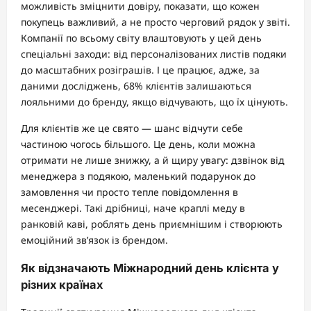
можливість зміцнити довіру, показати, що кожен
покупець важливий, а не просто черговий рядок у звіті.
Компанії по всьому світу влаштовують у цей день
спеціальні заходи: від персоналізованих листів подяки
до масштабних розіграшів. І це працює, адже, за
даними досліджень, 68% клієнтів залишаються
лояльними до бренду, якщо відчувають, що їх цінують.
Для клієнтів же це свято — шанс відчути себе
частиною чогось більшого. Це день, коли можна
отримати не лише знижку, а й щиру увагу: дзвінок від
менеджера з подякою, маленький подарунок до
замовлення чи просто тепле повідомлення в
месенджері. Такі дрібниці, наче краплі меду в
ранковій каві, роблять день приємнішим і створюють
емоційний зв’язок із брендом.
Як відзначають Міжнародний день клієнта у
різних країнах