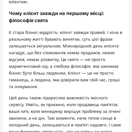
клієнтам.
Чому клієнт завжди на першому місці:
філософія свята
Є стара бізнес-мудрість: клієнт завжди правий. І хоча в
реальному житті бувають винятки, суть цієї фрази
залишається актуальною. Міжнародний день клієнта
нагадує, що без споживачів немає продажів, немає
відгуків, немає розвитку. Це свято — не просто
маркетинговий хід, а глибока філософія, яка закликає
бізнес бути більш людяним. Клієнт — це не просто
гаманець, а людина, яка довірила вам свій час, гроші
та очікування.
Цей день також підкреслює важливість якісного
сервісу. Уявіть, як приємно, коли продавець пам’ятає
ваше ім’я, коли менеджер вирішує проблему за лічені
хвилини, а не дні. Такі моменти, наче тепле сонце в
холодний день, залишаються в пам’яті надовго. І саме
вони формують лояльність, яку не купиш за жодні