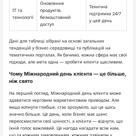
Оновлення
Технічна
IT та
продуктів,
підтримка 24/7
технології
безкоштовний
у цей день
доступ
Дані для таблиці зібрані на основі загальних
тенденцій у бізнес-середовищі та публікацій на
тематичних порталах. Як бачимо, кожна сфера має свої
підходи, але мета одна — зробити клієнта щасливим.
Чому Міжнародний день клієнта — це більше,
ніж свято
На перший погляд, Міжнародний день клієнта може
здаватися черговим маркетинговим приводом. Але
якщо копнути глибше, стає зрозуміло, що це щось
значно більше. Це день, коли бізнес має шанс
переосмислити свої цінності, а клієнти — відчути, що
їхній голос важливий. Це нагода нагадати всім нам,
що за кожним замовленням, кожним дзвінком у