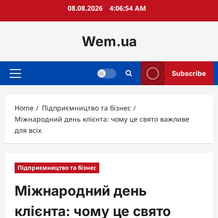
Skip
08.08.2026
4:06:55 AM
to
content
Wem.ua
Subscribe
Primary
Menu
Home
Підприємництво та бізнес
Міжнародний день клієнта: чому це свято важливе
для всіх
Підприємництво та бізнес
Міжнародний день
клієнта: чому це свято