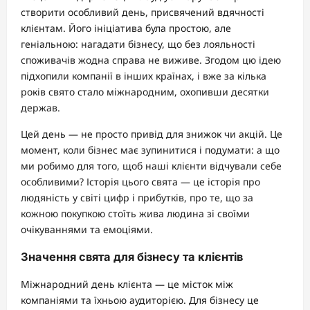
створити особливий день, присвячений вдячності
клієнтам. Його ініціатива була простою, але
геніальною: нагадати бізнесу, що без лояльності
споживачів жодна справа не виживе. Згодом цю ідею
підхопили компанії в інших країнах, і вже за кілька
років свято стало міжнародним, охопивши десятки
держав.
Цей день — не просто привід для знижок чи акцій. Це
момент, коли бізнес має зупинитися і подумати: а що
ми робимо для того, щоб наші клієнти відчували себе
особливими? Історія цього свята — це історія про
людяність у світі цифр і прибутків, про те, що за
кожною покупкою стоїть жива людина зі своїми
очікуваннями та емоціями.
Значення свята для бізнесу та клієнтів
Міжнародний день клієнта — це місток між
компаніями та їхньою аудиторією. Для бізнесу це