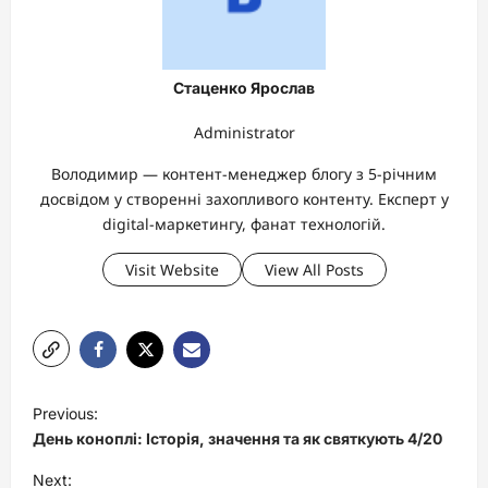
Стаценко Ярослав
Administrator
Володимир — контент-менеджер блогу з 5-річним
досвідом у створенні захопливого контенту. Експерт у
digital-маркетингу, фанат технологій.
Visit Website
View All Posts
P
Previous:
o
День коноплі: Історія, значення та як святкують 4/20
s
Next: