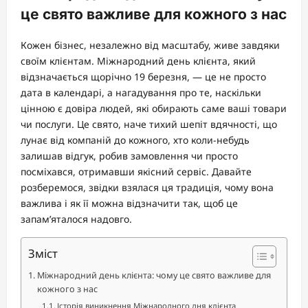
це свято важливе для кожного з нас
Кожен бізнес, незалежно від масштабу, живе завдяки
своїм клієнтам. Міжнародний день клієнта, який
відзначається щорічно 19 березня, — це не просто
дата в календарі, а нагадування про те, наскільки
цінною є довіра людей, які обирають саме ваші товари
чи послуги. Це свято, наче тихий шепіт вдячності, що
лунає від компаній до кожного, хто коли-небудь
залишав відгук, робив замовлення чи просто
посміхався, отримавши якісний сервіс. Давайте
розберемося, звідки взялася ця традиція, чому вона
важлива і як її можна відзначити так, щоб це
запам’яталося надовго.
Зміст
Міжнародний день клієнта: чому це свято важливе для
кожного з нас
Історія виникнення Міжнародного дня клієнта