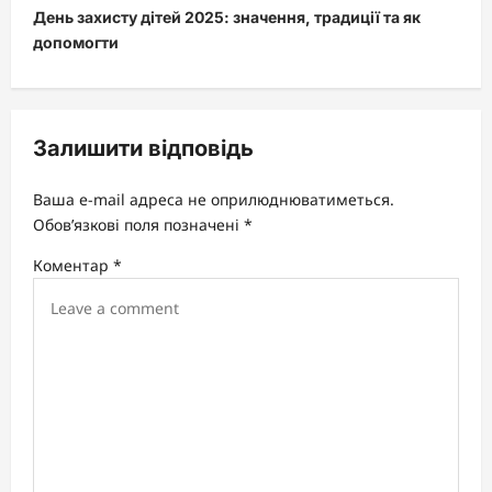
t
День захисту дітей 2025: значення, традиції та як
допомогти
n
a
v
Залишити відповідь
i
g
Ваша e-mail адреса не оприлюднюватиметься.
a
Обов’язкові поля позначені
*
t
Коментар
*
i
o
n