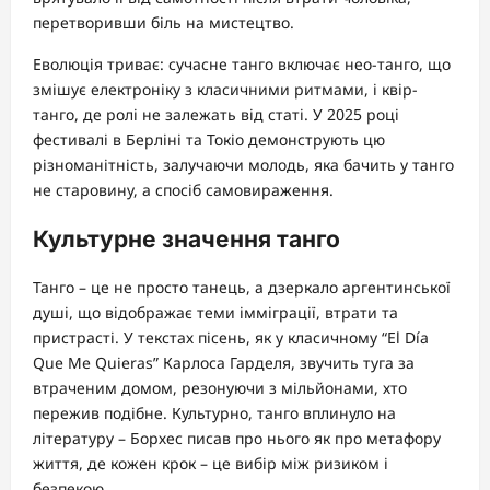
перетворивши біль на мистецтво.
Еволюція триває: сучасне танго включає нео-танго, що
змішує електроніку з класичними ритмами, і квір-
танго, де ролі не залежать від статі. У 2025 році
фестивалі в Берліні та Токіо демонструють цю
різноманітність, залучаючи молодь, яка бачить у танго
не старовину, а спосіб самовираження.
Культурне значення танго
Танго – це не просто танець, а дзеркало аргентинської
душі, що відображає теми імміграції, втрати та
пристрасті. У текстах пісень, як у класичному “El Día
Que Me Quieras” Карлоса Гарделя, звучить туга за
втраченим домом, резонуючи з мільйонами, хто
пережив подібне. Культурно, танго вплинуло на
літературу – Борхес писав про нього як про метафору
життя, де кожен крок – це вибір між ризиком і
безпекою.