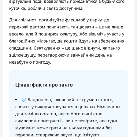
віртуальні події дозволяють приєднатися з будь-якого
куточка, роблячи свято доступним.
Для спільнот: організуйте флешмоб у парку, де
перехожі раптом починають танцювати – це не лише
весело, але й поширює культуру. Або візьміть участь у
благодійних мілонгах, де кошти йдуть на збереження
спадщини. Святкування – це шанс відчути, як танго
зцілює душу, перетворюючи звичайний день на
незабутню пригоду.
Цікаві факти про танго
Бандонеон, ключовий інструмент танго,
спочатку використовувався в церквах Німеччини
для заміни органів, але в Аргентині став
символом пристрасті – ви не повірите, але один
музикант може грати на ньому годинами без
перерви, створюючи звуки, що імітують