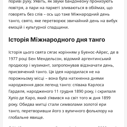
пориві руху. Уявіть, як звуки бандонеону пронизують
повітря, а пари на паркеті зливаються в обіймах, що
говорять без слів – ось що таке Міжнародний день
танго, свято, яке перетворює звичайний день на вибух
емоцій і культурної спадщини.
Історія Міжнародного дня танго
Історія цього свята сягає корінням у Буенос-Айрес, де в
1977 році Бен Мендельсон, відомий аргентинський
продюсер і музикант, запропонував відзначати день,
присвячений танго. Ця ідея народилася не на
порожньому місці – вона була натхненна днями
народження двох легенд танго: співака Карлоса
Гарделя, народженого 11 грудня 1890 року, і скрипаля
Хуліо де Каро, який з’явився на світ того ж дня 1899
року. Обидва митці стали символами золотої ери
танго, перетворивши його з вуличного фольклору на
глобальне явище.