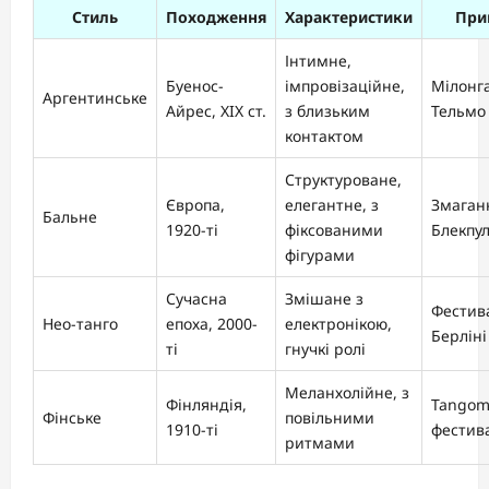
Стиль
Походження
Характеристики
При
Інтимне,
Буенос-
імпровізаційне,
Мілонга
Аргентинське
Айрес, XIX ст.
з близьким
Тельмо
контактом
Структуроване,
Європа,
елегантне, з
Змаган
Бальне
1920-ті
фіксованими
Блекпул
фігурами
Сучасна
Змішане з
Фестив
Нео-танго
епоха, 2000-
електронікою,
Берліні
ті
гнучкі ролі
Меланхолійне, з
Фінляндія,
Tangom
Фінське
повільними
1910-ті
фестив
ритмами