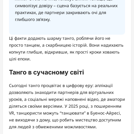
символізує довіру – сцена базується на реальних
практиках, де партнери закривають очі для
глибшого зв’язку.
Ці факти додають шарму танго, роблячи його не
просто танцем, а скарбницею історій. Вони надихають
копнути глибше, відкривши, як прості кроки ховають
цілі епохи.
Танго в сучасному світі
Сьогодні танго процвітає в цифрову еру: аплікації
дозволяють знаходити партнерів для віртуальних
уроків, а соціальні мережі наповнені відео, де аматори
діляться своїми версіями. У 2025 році, з поширенням
VR, танцюристи можуть “танцювати” в Буенос-Айресі,
не виходячи з дому, що робить мистецтво доступним
для людей з обмеженими можливостями.