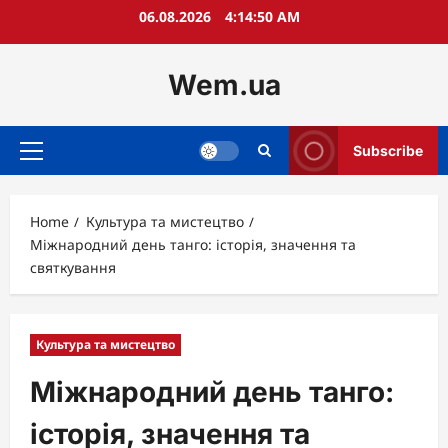
Skip
06.08.2026
4:14:51 AM
to
content
Wem.ua
Subscribe
Primary
Menu
Home
Культура та мистецтво
Міжнародний день танго: історія, значення та
святкування
Культура та мистецтво
Міжнародний день танго:
історія, значення та