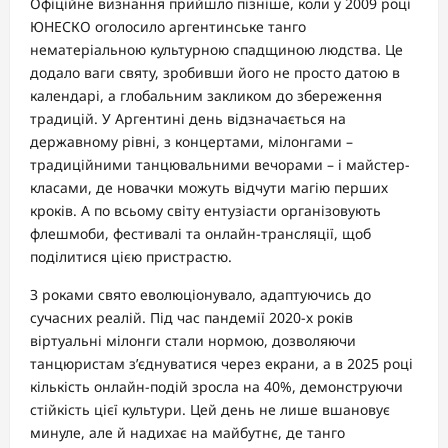
Офіційне визнання прийшло пізніше, коли у 2009 році
ЮНЕСКО оголосило аргентинське танго
нематеріальною культурною спадщиною людства. Це
додало ваги святу, зробивши його не просто датою в
календарі, а глобальним закликом до збереження
традицій. У Аргентині день відзначається на
державному рівні, з концертами, мілонгами –
традиційними танцювальними вечорами – і майстер-
класами, де новачки можуть відчути магію перших
кроків. А по всьому світу ентузіасти організовують
флешмоби, фестивалі та онлайн-трансляції, щоб
поділитися цією пристрастю.
З роками свято еволюціонувало, адаптуючись до
сучасних реалій. Під час пандемії 2020-х років
віртуальні мілонги стали нормою, дозволяючи
танцюристам з’єднуватися через екрани, а в 2025 році
кількість онлайн-подій зросла на 40%, демонструючи
стійкість цієї культури. Цей день не лише вшановує
минуле, але й надихає на майбутнє, де танго