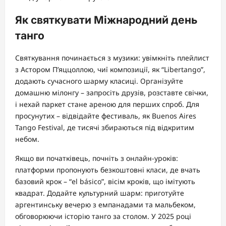
Як святкувати Міжнародний день
танго
Святкування починається з музики: увімкніть плейлист
з Астором П’яццоллою, чиї композиції, як “Libertango”,
додають сучасного шарму класиці. Організуйте
домашню мілонгу – запросіть друзів, розставте свічки,
і нехай паркет стане ареною для перших спроб. Для
просунутих – відвідайте фестиваль, як Buenos Aires
Tango Festival, де тисячі збираються під відкритим
небом.
Якщо ви початківець, почніть з онлайн-уроків:
платформи пропонують безкоштовні класи, де вчать
базовий крок – “el básico”, вісім кроків, що імітують
квадрат. Додайте культурний шарм: приготуйте
аргентинську вечерю з емпанадами та мальбеком,
обговорюючи історію танго за столом. У 2025 році