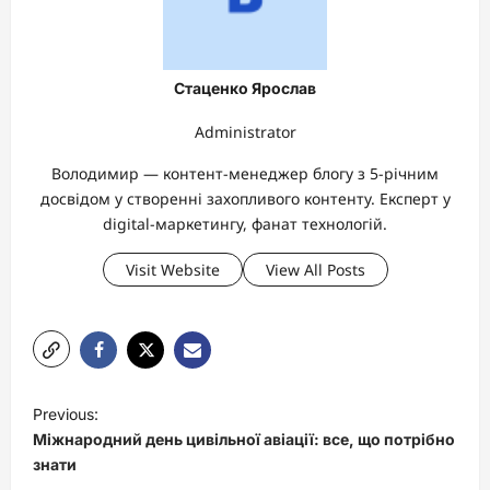
Стаценко Ярослав
Administrator
Володимир — контент-менеджер блогу з 5-річним
досвідом у створенні захопливого контенту. Експерт у
digital-маркетингу, фанат технологій.
Visit Website
View All Posts
P
Previous:
o
Міжнародний день цивільної авіації: все, що потрібно
s
знати