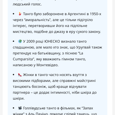
людський голос.
Танго було заборонене в Аргентині в 1950-х
через “аморальність”, але це тільки підігріло
інтерес, перетворивши його на підпільне
мистецтво, подібне до джазу в еру сухого закону.
У 2009 році ЮНЕСКО визнало танго
спадщиною, але мало хто знає, що Уругвай також
претендує на батьківщину, з піснею “La
Cumparsita”, яку вважають гімном танго,
написаною у Монтевідео.
Жінки в танго часто носять взуття з
високими підборами, але справжні майстрині
танцюють босоніж, щоб краще відчувати
партнера – це додає інтимності, ніби шкіра до
шкіри.
Голлівудське танго в фільмах, як “Запах
жінки” з Аль Пачіно, показує сліпий танець, що