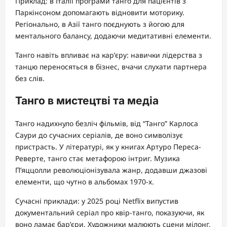
Приклад: в Італії програми танго для пацієнтів з
Паркінсоном допомагають відновити моторику.
Регіонально, в Азії танго поєднують з йогою для
ментального балансу, додаючи медитативні елементи.
Танго навіть впливає на кар’єру: навички лідерства з
танцю переносяться в бізнес, вчачи слухати партнера
без слів.
Танго в мистецтві та медіа
Танго надихнуло безліч фільмів, від “Танго” Карлоса
Саури до сучасних серіалів, де воно символізує
пристрасть. У літературі, як у книгах Артуро Переса-
Реверте, танго стає метафорою інтриг. Музика
П’яццолли революціонізувала жанр, додавши джазові
елементи, що чутно в альбомах 1970-х.
Сучасні приклади: у 2025 році Netflix випустив
документальний серіал про квір-танго, показуючи, як
воно ламає бар’єри. Художники малюють сцени мілонг,