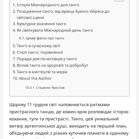
Історія Міжнародного дня танго
Походження танго: від вулиць Буенос-Айреса до
світової сцени
Культурне значення танго
Як святкувати Міжнародний день танго
Цікаві факти про танго
Танго в сучасному світі
Стилі танго: порівняння
Поради для початківців у танго
Вплив танго на здоров’я та добробут
Танго в мистецтві та медіа
About the Author
Стаценко Ярослав
Щороку 11 грудня світ наповнюється ритмами
пристрасного танцю, де кожен крок розповідає історію
кохання, туги та пристрасті. Танго, цей унікальний
витвір аргентинської душі, виходить на перший план,
об’єднуючи людей з різних куточків планети в єдиному