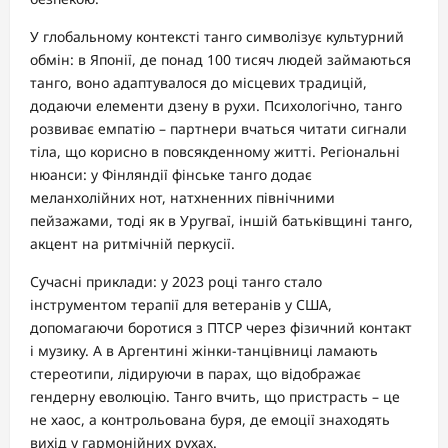
У глобальному контексті танго символізує культурний
обмін: в Японії, де понад 100 тисяч людей займаються
танго, воно адаптувалося до місцевих традицій,
додаючи елементи дзену в рухи. Психологічно, танго
розвиває емпатію – партнери вчаться читати сигнали
тіла, що корисно в повсякденному житті. Регіональні
нюанси: у Фінляндії фінське танго додає
меланхолійних нот, натхненних північними
пейзажами, тоді як в Уругваї, іншій батьківщині танго,
акцент на ритмічній перкусії.
Сучасні приклади: у 2023 році танго стало
інструментом терапії для ветеранів у США,
допомагаючи боротися з ПТСР через фізичний контакт
і музику. А в Аргентині жінки-танцівниці ламають
стереотипи, лідируючи в парах, що відображає
гендерну еволюцію. Танго вчить, що пристрасть – це
не хаос, а контрольована буря, де емоції знаходять
вихід у гармонійних рухах.