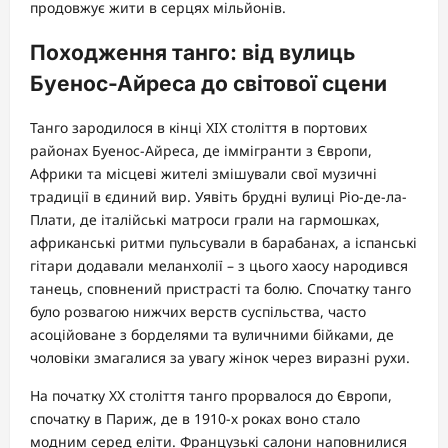
продовжує жити в серцях мільйонів.
Походження танго: від вулиць
Буенос-Айреса до світової сцени
Танго зародилося в кінці XIX століття в портових
районах Буенос-Айреса, де іммігранти з Європи,
Африки та місцеві жителі змішували свої музичні
традиції в єдиний вир. Уявіть брудні вулиці Ріо-де-ла-
Плати, де італійські матроси грали на гармошках,
африканські ритми пульсували в барабанах, а іспанські
гітари додавали меланхолії – з цього хаосу народився
танець, сповнений пристрасті та болю. Спочатку танго
було розвагою нижчих верств суспільства, часто
асоційоване з борделями та вуличними бійками, де
чоловіки змагалися за увагу жінок через виразні рухи.
На початку XX століття танго прорвалося до Європи,
спочатку в Париж, де в 1910-х роках воно стало
модним серед еліти. Французькі салони наповнилися