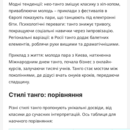
Модні тенденції: нео-танго змішує класику з хіп-хопом,
приваблюючи молодь – приклади з фестивалів в
Європі показують пари, що танцюють під електронні
біти. Психологічні переваги: танго знижує тривогу,
покращуючи соціальні навички через імпровізацію.
Регіональні варіації: в Росії танго додає балетних
елементів, роблячи рухи вищими та драматічнішими.
Приклад з життя: молода пара з Києва, натхненна
Міжнародним днем танго, почала бізнес з онлайн-
курсів, залучаючи тисячі учнів. Танго стає мостом між
поколіннями, де дідусі вчать онуків кроків, передаючи
спадщину.
Стилі танго: порівняння
Різні стилі танго пропонують унікальні досвіди, від
класики до сучасних інтерпретацій. Ось таблиця для
наочного порівняння: