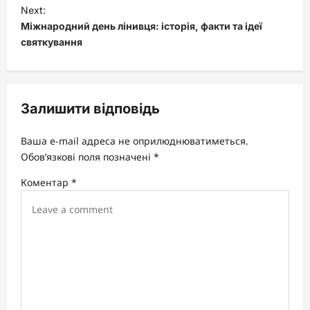
t
Next:
Міжнародний день лінивця: історія, факти та ідеї
n
святкування
a
v
i
Залишити відповідь
g
a
Ваша e-mail адреса не оприлюднюватиметься.
t
Обов’язкові поля позначені
*
i
Коментар
*
o
n