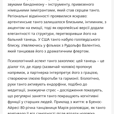
звуками бандонеону – інструменту, привезеного
німецькими іммігрантами, який став серцем танго.
Регіональні відмінності проявилися яскраво:
аргентинське танго залишалося близьким, інтимним, з
акцентом на емоції, тоді як європейські версії додали
елегантності та структури, перетворивши його на
бальний танець. У США танго набуло голлівудського
блиску, з’являючись у фільмах з Рудольфо Валентіно,
який танцював його з драматичним флертом.
Психологічний аспект танго захоплює: цей танець – це
діалог тіл, де лідер (зазвичай чоловік) пропонує
напрямок, а партнерка інтерпретує його з грацією,
створюючи ілюзію боротьби та гармонії. Біологічно,
рухи танго активують ендорфіни, подібно до
медитації, знижуючи стрес – дослідження показують,
що регулярні заняття танго покращують когнітивні
функції у старших людей. Приклад з життя: в Буенос-
Айресі 80-річна танцівниця Марія розповідає, як танго
врятувало її від самотності після втрати чоловіка,