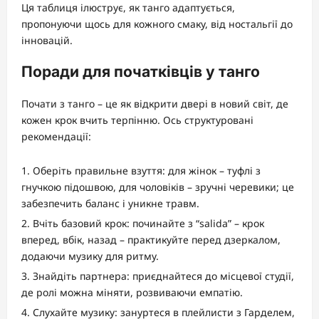
Ця таблиця ілюструє, як танго адаптується,
пропонуючи щось для кожного смаку, від ностальгії до
інновацій.
Поради для початківців у танго
Почати з танго – це як відкрити двері в новий світ, де
кожен крок вчить терпінню. Ось структуровані
рекомендації:
Оберіть правильне взуття: для жінок – туфлі з
гнучкою підошвою, для чоловіків – зручні черевики; це
забезпечить баланс і уникне травм.
Вчіть базовий крок: починайте з “salida” – крок
вперед, вбік, назад – практикуйте перед дзеркалом,
додаючи музику для ритму.
Знайдіть партнера: приєднайтеся до місцевої студії,
де ролі можна міняти, розвиваючи емпатію.
Слухайте музику: зануртеся в плейлисти з Гарделем,