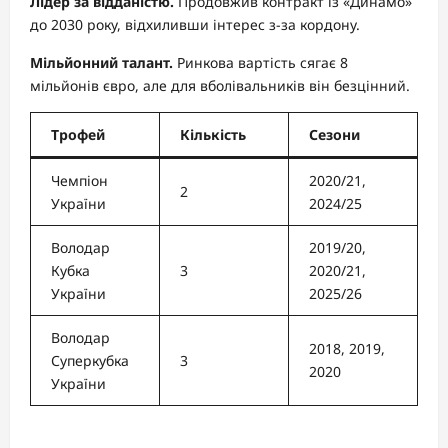
Лідер за відданістю.
Продовжив контракт із «Динамо»
до 2030 року, відхиливши інтерес з-за кордону.
Мільйонний талант.
Ринкова вартість сягає 8
мільйонів євро, але для вболівальників він безцінний.
Трофей
Кількість
Сезони
Чемпіон
2020/21,
2
України
2024/25
Володар
2019/20,
Кубка
3
2020/21,
України
2025/26
Володар
2018, 2019,
Суперкубка
3
2020
України