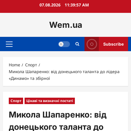
Skip
07.08.2026
11:39:58 AM
to
content
Wem.ua
Subscribe
Primary
Menu
Home
Спорт
Микола Шапаренко: від донецького таланта до лідера
«Динамо» та збірної
Спорт
Цікаві та визначні постаті
Микола Шапаренко: від
донецького таланта до