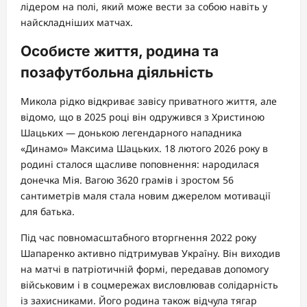
лідером на полі, який може вести за собою навіть у
найскладніших матчах.
Особисте життя, родина та
позафутбольна діяльність
Микола рідко відкриває завісу приватного життя, але
відомо, що в 2025 році він одружився з Христиною
Шацьких — донькою легендарного нападника
«Динамо» Максима Шацьких. 18 лютого 2026 року в
родині сталося щасливе поповнення: народилася
донечка Мія. Вагою 3620 грамів і зростом 56
сантиметрів маля стала новим джерелом мотивації
для батька.
Під час повномасштабного вторгнення 2022 року
Шапаренко активно підтримував Україну. Він виходив
на матчі в патріотичній формі, передавав допомогу
військовим і в соцмережах висловлював солідарність
із захисниками. Його родина також відчула тягар