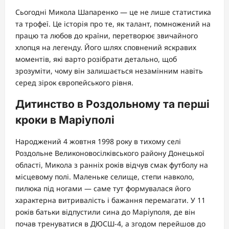
Сьогодні Микола Шапаренко — це не лише статистика
та трофеї. Це історія про те, як талант, помножений на
працю та любов до країни, перетворює звичайного
хлопця на легенду. Його шлях сповнений яскравих
моментів, які варто розібрати детально, щоб
зрозуміти, чому він залишається незамінним навіть
серед зірок європейського рівня.
Дитинство в Роздольному та перші
кроки в Маріуполі
Народжений 4 жовтня 1998 року в тихому селі
Роздольне Великоновосілківського району Донецької
області, Микола з ранніх років відчув смак футболу на
місцевому полі. Маленьке селище, степи навколо,
пилюка під ногами — саме тут формувалася його
характерна витривалість і бажання перемагати. У 11
років батьки відпустили сина до Маріуполя, де він
почав тренуватися в ДЮСШ-4, а згодом перейшов до