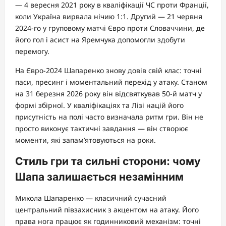
— 4 вересня 2021 року в кваліфікації ЧС проти Франції,
коли Україна вирвала нічию 1:1. Другий — 21 червня
2024-го у груповому матчі Євро проти Словаччини, де
його гол і асист на Яремчука допомогли здобути
перемогу.
На Євро-2024 Шапаренко знову довів свій клас: точні
паси, пресинг і моментальний перехід у атаку. Станом
на 31 березня 2026 року він відсвяткував 50-й матч у
формі збірної. У кваліфікаціях та Лізі націй його
присутність на полі часто визначала ритм гри. Він не
просто виконує тактичні завдання — він створює
моменти, які запам’ятовуються на роки.
Стиль гри та сильні сторони: чому
Шапа залишається незамінним
Микола Шапаренко — класичний сучасний
центральний півзахисник з акцентом на атаку. Його
права нога працює як годинниковий механізм: точні