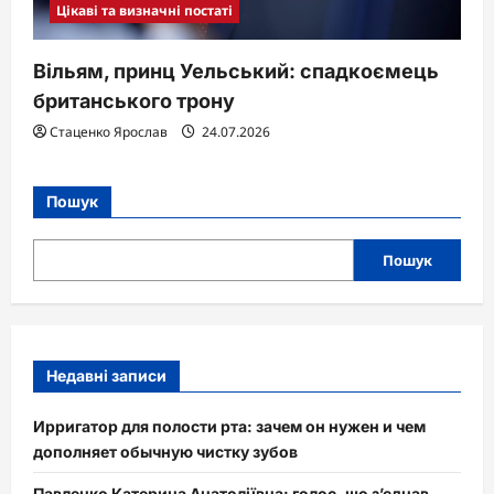
Цікаві та визначні постаті
Вільям, принц Уельський: спадкоємець
британського трону
Стаценко Ярослав
24.07.2026
Пошук
Пошук
Недавні записи
Ирригатор для полости рта: зачем он нужен и чем
дополняет обычную чистку зубов
Павленко Катерина Анатоліївна: голос, що з’єднав