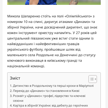
Микола Шапаренко стоїть на полі «Олімпійського» з
номером 10 на спині, диригує атаками «Динамо» та
збірної України, наче досвідчений диригент, що знає
кожен інструмент оркестру напам’ять. У 27 років цей
центральний півзахисник уже встиг стати одним із
найвідданіших і найефективніших гравців
українського футболу, пройшовши шлях від
маленького села Роздольне на Донеччині до статусу
ключового виконавця в київському гранді та
національній команді.
Зміст
Дитинство в Роздольному та перші кроки в Маріуполі
Перехід до «Динамо» та становлення в Києві
Розквіт у «Динамо»: трофеї, лідерство та ключові
сезони
Кар’єра в збірній України: від дебюту до героїчних