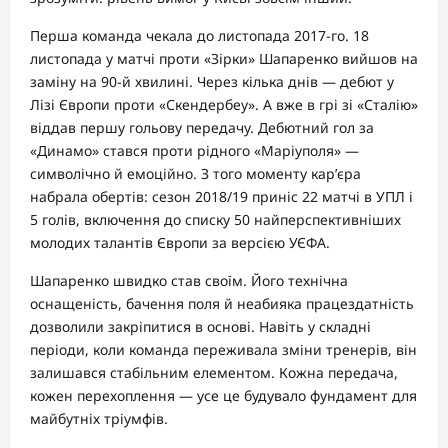
Перша команда чекала до листопада 2017-го. 18
листопада у матчі проти «Зірки» Шапаренко вийшов на
заміну на 90-й хвилині. Через кілька днів — дебют у
Лізі Європи проти «Скендербеу». А вже в грі зі «Сталію»
віддав першу гольову передачу. Дебютний гол за
«Динамо» стався проти рідного «Маріуполя» —
символічно й емоційно. З того моменту кар’єра
набрала обертів: сезон 2018/19 приніс 22 матчі в УПЛ і
5 голів, включення до списку 50 найперспективніших
молодих талантів Європи за версією УЄФА.
Шапаренко швидко став своїм. Його технічна
оснащеність, бачення поля й неабияка працездатність
дозволили закріпитися в основі. Навіть у складні
періоди, коли команда переживала зміни тренерів, він
залишався стабільним елементом. Кожна передача,
кожен перехоплення — усе це будувало фундамент для
майбутніх тріумфів.