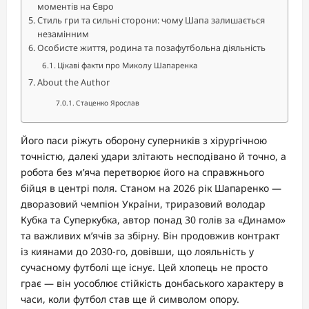
моментів на Євро
Стиль гри та сильні сторони: чому Шапа залишається
незамінним
Особисте життя, родина та позафутбольна діяльність
Цікаві факти про Миколу Шапаренка
About the Author
Стаценко Ярослав
Його паси ріжуть оборону суперників з хірургічною
точністю, далекі удари злітають несподівано й точно, а
робота без м’яча перетворює його на справжнього
бійця в центрі поля. Станом на 2026 рік Шапаренко —
дворазовий чемпіон України, триразовий володар
Кубка та Суперкубка, автор понад 30 голів за «Динамо»
та важливих м’ячів за збірну. Він продовжив контракт
із киянами до 2030-го, довівши, що лояльність у
сучасному футболі ще існує. Цей хлопець не просто
грає — він уособлює стійкість донбаського характеру в
часи, коли футбол став ще й символом опору.