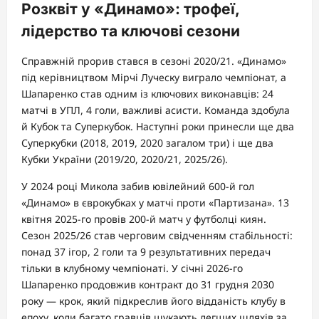
Розквіт у «Динамо»: трофеї,
лідерство та ключові сезони
Справжній прорив стався в сезоні 2020/21. «Динамо»
під керівництвом Мірчі Луческу виграло чемпіонат, а
Шапаренко став одним із ключових виконавців: 24
матчі в УПЛ, 4 голи, важливі асисти. Команда здобула
й Кубок та Суперкубок. Наступні роки принесли ще два
Суперкубки (2018, 2019, 2020 загалом три) і ще два
Кубки України (2019/20, 2020/21, 2025/26).
У 2024 році Микола забив ювілейний 600-й гол
«Динамо» в єврокубках у матчі проти «Партизана». 13
квітня 2025-го провів 200-й матч у футболці киян.
Сезон 2025/26 став черговим свідченням стабільності:
понад 37 ігор, 2 голи та 9 результативних передач
тільки в клубному чемпіонаті. У січні 2026-го
Шапаренко продовжив контракт до 31 грудня 2030
року — крок, який підкреслив його відданість клубу в
епоху, коли багато гравців шукають легших шляхів за