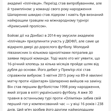
академії «Іллічівця». Переїзд став випробуванням, але
й трампліном: у команді свого року народження
Шапаренко швидко став лідером і навіть був визнаний
найкращим гравцем на міжнародному турнірі
«Кримський пролісок».
Бойові дії на Донбасі в 2014-му змусили академію
«Іллічівця» призупинити участь у ДЮФЛ, але саме це
відкрило двері до дорослого футболу. Молодий
півзахисник із кількома однолітками потрапив до
заявки першої команди. Тоді мало хто міг уявити, що
16-річний хлопець за кілька місяців пройде шлях від
дубля до основи. Його дебют у Прем’єр-лізі став
справжнім вибухом: 5 квітня 2015 року на 89-й хвилині
матчу проти «Шахтаря» Шапаренко вийшов на заміну.
Він став першим футболістом 1998 року народження,
який зіграв в еліті українського футболу. А вже 30
травня в останньому турі проти «Олімпіка» забив свій
перший гол у компенсований час — у віці 16 років і 238
днів. Цей м’яч зробив його другим наймолодшим