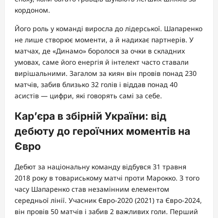
кордоном.
Його роль у команді виросла до лідерської. Шапаренко
не лише створює моменти, а й надихає партнерів. У
матчах, де «Динамо» боролося за очки в складних
умовах, саме його енергія й інтелект часто ставали
вирішальними. Загалом за киян він провів понад 230
матчів, забив близько 32 голів і віддав понад 40
асистів — цифри, які говорять самі за себе.
Кар’єра в збірній України: від
дебюту до героїчних моментів на
Євро
Дебют за національну команду відбувся 31 травня
2018 року в товариському матчі проти Марокко. З того
часу Шапаренко став незамінним елементом
середньої лінії. Учасник Євро-2020 (2021) та Євро-2024,
він провів 50 матчів і забив 2 важливих голи. Перший