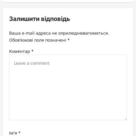
v
i
Залишити відповідь
g
a
Ваша e-mail адреса не оприлюднюватиметься.
t
Обов’язкові поля позначені
*
i
Коментар
*
o
n
Ім'я
*