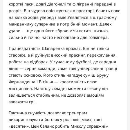
короткі паси, довгі діагоналі та філігранні передачі в
розріз. Він чудово орієнтується в просторі, бачить поле
на кілька ходів уперед і вміє з’являтися в штрафному
майданчику суперника в потрібний момент. Далекі
удари — ще одна його зброя: м’яч летить низько,
сильно й точно, часто несподівано для голкіпера.
Працездатність Шапаренка вражає. Він не тільки
створює, а й руйнує: високий пресинг, перехоплення,
робота на відборах. У сучасному футболі, де середня
лінія — серце команди, саме такі універсальні гравці
стають основою. Його стиль нагадує суміш Бруну
Фернандеша і Вітінья — креативність плюс
дисципліна. Навіть у складні моменти сезону він
залишається стабільним, не дозволяє емоціям
заважати грі.
Тактична гнучкість дозволяє тренерам
використовувати його як у ролі «вісімки», так і
«десятки». Цей баланс робить Миколу справжнім