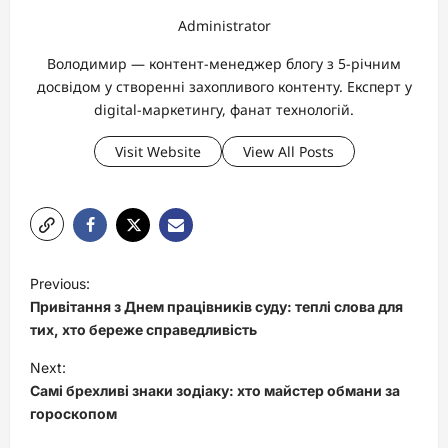
Administrator
Володимир — контент-менеджер блогу з 5-річним
досвідом у створенні захопливого контенту. Експерт у
digital-маркетингу, фанат технологій.
Visit Website
View All Posts
P
Previous:
o
Привітання з Днем працівників суду: теплі слова для
s
тих, хто береже справедливість
t
Next:
Самі брехливі знаки зодіаку: хто майстер обмани за
n
гороскопом
a