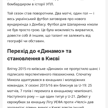
бомбардиром в історії УПЛ.
Той сезон став поворотним. Два матчі, один гол — і
весь український футбол заговорив про нового
вундеркінда з Донбасу. Футбол для Шапаренка ніколи
не був просто грою. Це була можливість вирватися,
довести собі й іншим, що талант не залежить від
географії чи обставин.
Перехід до «Динамо» та
становлення в Києві
Влітку 2015-го київське «Динамо» не пропустило шанс і
підписало перспективного півзахисника. Спочатку
Микола адаптувався в юнацьких і молодіжних
командах. У сезоні 2015/16 він блиснув за U-19: 25
матчів, 7 голів і перемога в юнацькому чемпіонаті.
Наступного року — ще один титул у U-21. Дебют у
єврокубках за юнацьку Лігу УЄФА проти «Челсі» дав
зрозуміти: рівень вимог у Києві зовсім інший.