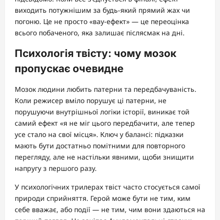
виходить потужнішим за будь-який прямий жах чи
погоню. Це не просто «вау-ефект» — це переоцінка
всього побаченого, яка залишає післясмак на дні.
Психологія твісту: чому мозок
пропускає очевидне
Мозок людини любить патерни та передбачуваність.
Коли режисер вміло порушує ці патерни, не
порушуючи внутрішньої логіки історії, виникає той
самий ефект «я не міг цього передбачити, але тепер
усе стало на свої місця». Ключ у балансі: підказки
мають бути достатньо помітними для повторного
перегляду, але не настільки явними, щоби знищити
напругу з першого разу.
У психологічних трилерах твіст часто стосується самої
природи сприйняття. Герой може бути не тим, ким
себе вважає, або події — не тим, чим вони здаються на