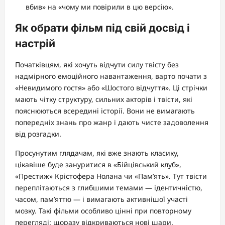
вбив» на «чому ми повірили в цю версію».
Як обрати фільм під свій досвід і
настрій
Початківцям, які хочуть відчути силу твісту без
надмірного емоційного навантаження, варто почати з
«Невидимого гостя» або «Шостого відчуття». Ці стрічки
мають чітку структуру, сильних акторів і твісти, які
пояснюються всередині історії. Вони не вимагають
попередніх знань про жанр і дають чисте задоволення
від розгадки.
Просунутим глядачам, які вже знають класику,
цікавіше буде зануритися в «Бійцівський клуб»,
«Престиж» Крістофера Нолана чи «Пам’ять». Тут твісти
переплітаються з глибшими темами — ідентичністю,
часом, пам’яттю — і вимагають активнішої участі
мозку. Такі фільми особливо цінні при повторному
перегляді: щоразу відкриваються нові шари.