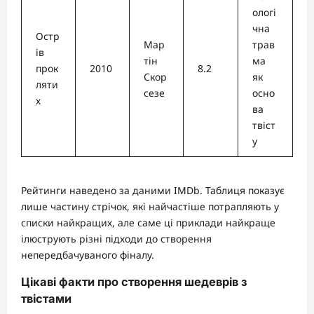
ологі
чна
Остр
Мар
трав
ів
тін
ма
прок
2010
8.2
Скор
як
ляти
сезе
осно
х
ва
твіст
у
Рейтинги наведено за даними IMDb. Таблиця показує
лише частину стрічок, які найчастіше потрапляють у
списки найкращих, але саме ці приклади найкраще
ілюструють різні підходи до створення
непередбачуваного фіналу.
Цікаві факти про створення шедеврів з
твістами