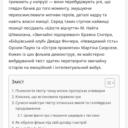
тримають у напрузі — вони перебудовують усе, що
глядач бачив до того моменту, змушуючи
переосмислювати мотиви героїв, деталі кадру та
навіть власні емоції. Серед таких стрічок найвищі
позиції посідають «Шосте відчуття» М. Найта
Ш’ямалана, «Звичайні підозрювані» Браяна Сінгера,
«Бійцівський клуб» Девіда Фінчера, «Невидимий гість»
Оріоля Пауло та «Острів проклятих» Мартіна Скорсезе.
Кожен із цих фільмів демонструє, як майстерно
вибудуваний твіст здатен перетворити звичайну
історію на емоційний і інтелектуальний вибух.
Зміст
Психологія твісту: чому мозок пропускає очевидне
Класика, що встановила правила гри
Сучасні майстри твісту: іспанська хвиля та голлівудські
продовження
Цікаві факти про створення шедеврів з твістами
Як обрати фільм під свій досвід і настрій