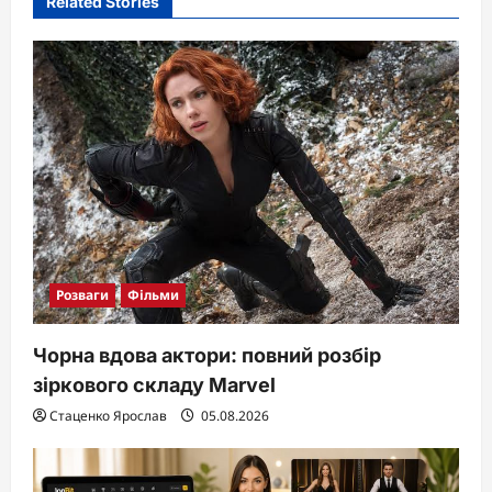
Related Stories
g
a
t
i
o
n
Розваги
Фільми
Чорна вдова актори: повний розбір
зіркового складу Marvel
Стаценко Ярослав
05.08.2026