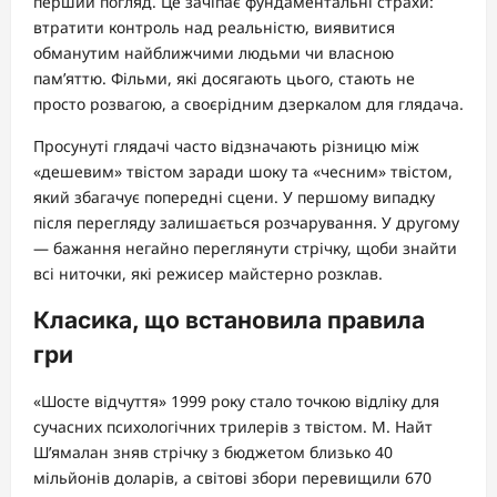
перший погляд. Це зачіпає фундаментальні страхи:
втратити контроль над реальністю, виявитися
обманутим найближчими людьми чи власною
пам’яттю. Фільми, які досягають цього, стають не
просто розвагою, а своєрідним дзеркалом для глядача.
Просунуті глядачі часто відзначають різницю між
«дешевим» твістом заради шоку та «чесним» твістом,
який збагачує попередні сцени. У першому випадку
після перегляду залишається розчарування. У другому
— бажання негайно переглянути стрічку, щоби знайти
всі ниточки, які режисер майстерно розклав.
Класика, що встановила правила
гри
«Шосте відчуття» 1999 року стало точкою відліку для
сучасних психологічних трилерів з твістом. М. Найт
Ш’ямалан зняв стрічку з бюджетом близько 40
мільйонів доларів, а світові збори перевищили 670