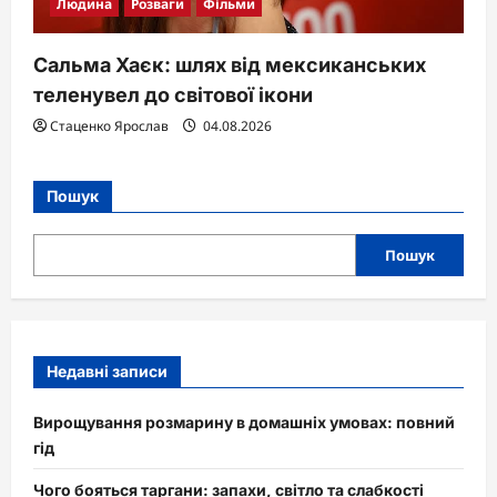
Людина
Розваги
Фільми
Сальма Хаєк: шлях від мексиканських
теленувел до світової ікони
Стаценко Ярослав
04.08.2026
Пошук
Пошук
Недавні записи
Вирощування розмарину в домашніх умовах: повний
гід
Чого бояться таргани: запахи, світло та слабкості