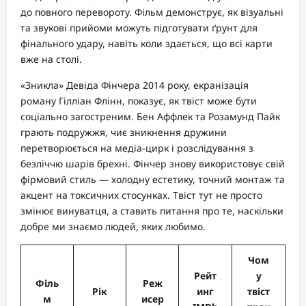
до повного перевороту. Фільм демонструє, як візуальні
та звукові прийоми можуть підготувати ґрунт для
фінального удару, навіть коли здається, що всі карти
вже на столі.
«Зникла» Девіда Фінчера 2014 року, екранізація
роману Гілліан Флінн, показує, як твіст може бути
соціально загостреним. Бен Аффлек та Розамунд Пайк
грають подружжя, чиє зникнення дружини
перетворюється на медіа-цирк і розслідування з
безліччю шарів брехні. Фінчер знову використовує свій
фірмовий стиль — холодну естетику, точний монтаж та
акцент на токсичних стосунках. Твіст тут не просто
змінює винуватця, а ставить питання про те, наскільки
добре ми знаємо людей, яких любимо.
Чом
Рейт
у
Філь
Реж
Рік
инг
твіст
м
исер