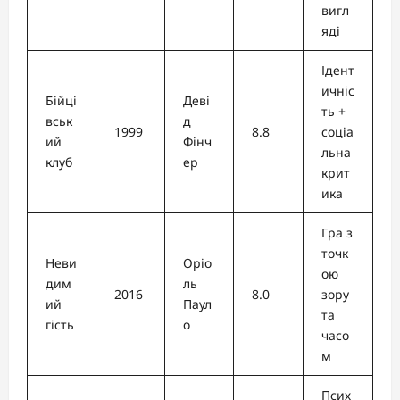
вигл
яді
Ідент
ичніс
Бійці
Деві
ть +
вськ
д
1999
8.8
соціа
ий
Фінч
льна
клуб
ер
крит
ика
Гра з
точк
Неви
Оріо
ою
дим
ль
2016
8.0
зору
ий
Паул
та
гість
о
часо
м
Псих