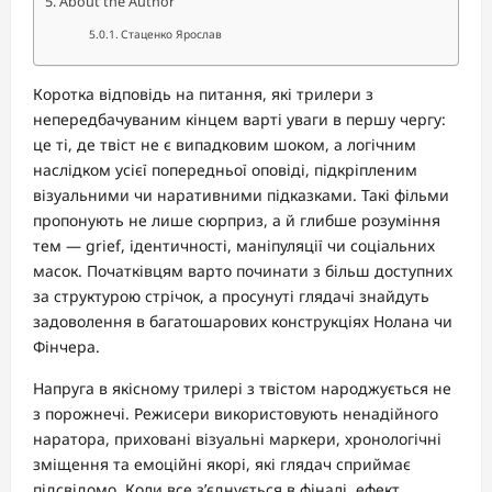
About the Author
Стаценко Ярослав
Коротка відповідь на питання, які трилери з
непередбачуваним кінцем варті уваги в першу чергу:
це ті, де твіст не є випадковим шоком, а логічним
наслідком усієї попередньої оповіді, підкріпленим
візуальними чи наративними підказками. Такі фільми
пропонують не лише сюрприз, а й глибше розуміння
тем — grief, ідентичності, маніпуляції чи соціальних
масок. Початківцям варто починати з більш доступних
за структурою стрічок, а просунуті глядачі знайдуть
задоволення в багатошарових конструкціях Нолана чи
Фінчера.
Напруга в якісному трилері з твістом народжується не
з порожнечі. Режисери використовують ненадійного
наратора, приховані візуальні маркери, хронологічні
зміщення та емоційні якорі, які глядач сприймає
підсвідомо. Коли все з’єднується в фіналі, ефект