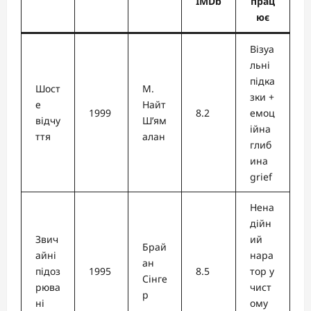
IMDb
прац
ює
Візуа
льні
підка
Шост
М.
зки +
е
Найт
1999
8.2
емоц
відчу
Ш’ям
ійна
ття
алан
глиб
ина
grief
Нена
дійн
Звич
ий
Брай
айні
нара
ан
підоз
1995
8.5
тор у
Сінге
рюва
чист
р
ні
ому