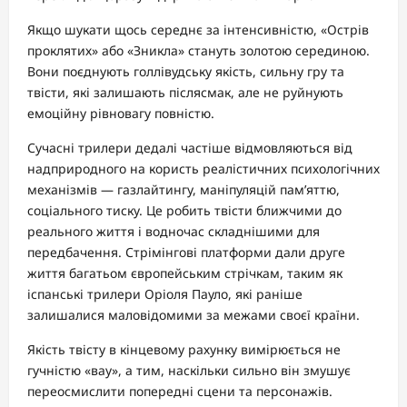
Якщо шукати щось середнє за інтенсивністю, «Острів
проклятих» або «Зникла» стануть золотою серединою.
Вони поєднують голлівудську якість, сильну гру та
твісти, які залишають післясмак, але не руйнують
емоційну рівновагу повністю.
Сучасні трилери дедалі частіше відмовляються від
надприродного на користь реалістичних психологічних
механізмів — газлайтингу, маніпуляцій пам’яттю,
соціального тиску. Це робить твісти ближчими до
реального життя і водночас складнішими для
передбачення. Стрімінгові платформи дали друге
життя багатьом європейським стрічкам, таким як
іспанські трилери Оріоля Пауло, які раніше
залишалися маловідомими за межами своєї країни.
Якість твісту в кінцевому рахунку вимірюється не
гучністю «вау», а тим, наскільки сильно він змушує
переосмислити попередні сцени та персонажів.