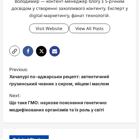
Володимир — контент-менеджер блогу з 5-річним
досвідом у створенні захопливого контенту. Експерт у
digital-маркетингу, фанат технологій.
Visit Website
View All Posts
P
Previous:
o
Хачапурі по-аджарськи рецепт: автентичний
s
грузинський човник з сиром, яйцем і маслом
t
Next:
Що таке ГМО: наукове пояснення генетично
n
модифікованих організмів та їх роль у світі
a
v
i