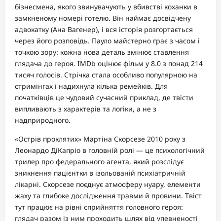
бізнесмена, якого звинувачують у вбивстві коханки в
замкненому номері готелю. Він наймає досвідчену
адвокатку (Ана Вагенер), і вся історія розгортається
через його розповідь. Пауло майстерно грає з часом і
точкою зору: кожна нова деталь змінює ставлення
глядача до героя. IMDb оцінює фільм у 8.0 з понад 214
тисяч голосів. Стрічка стала особливо популярною на
стримінгах і надихнула кілька ремейків. Для
початківців це чудовий сучасний приклад, де твісти
випливають з характерів та логіки, а не з
надприродного.
«Острів проклятих» Мартіна Скорсезе 2010 року з
Леонардо ДіКапріо в головній ролі — це психологічний
трилер про федерального агента, який розслідує
зникнення пацієнтки в ізольованій психіатричній
лікарні. Скорсезе поєднує атмосферу нуару, елементи
жаху та глибоке дослідження травми й провини. Твіст
тут працює на рівні сприйняття головного героя:
глядач разом із ним проходить шлях від упевненості