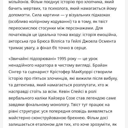
мільйонів. Фільм поєднує історію про хлопчика, який
бачить мертвих, та психолога, який намагається йому
допомогти. Сила картини — у візуальних підказках
(особливо колірному кодуванні) та в тому, як твіст
переосмислює стосунки між персонажами. Для
початківців це ідеальна точка входу: історія емоційна,
акторська гра Брюса Вілліса та Гейлі Джоела Осмента
тримає увагу, а фінал б’є точно в серце.
«Звичайні підозрювані» 1995 року — це урок
ненадійного наратора в чистому вигляді. Брайан
Сінгер та сценарист Крістофер МакКуоррі створили
історію про п’ятьох злочинців, які вижили після вибуху,
та детектива, який намагається розплутати, хто ж
насправді стоїть за всім. Кевін Спейсі в ролі
вербального каліки Кайзера Созе став легендою саме
завдяки фінальному монологу. Твіст тут працює на
рівні структури: уся попередня оповідь виявляється
майстерно сконструйованою брехнею. Фільм досі
залишається еталоном для тих, хто хоче зрозуміти, як