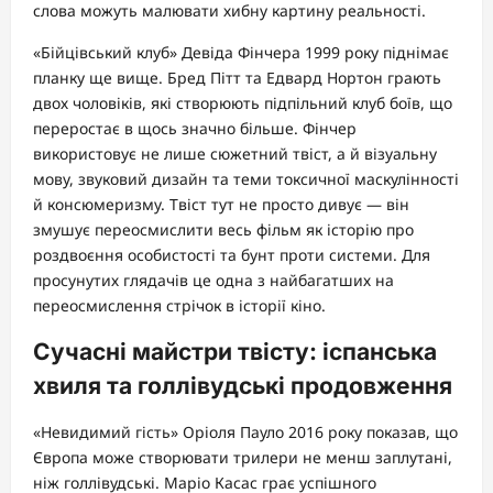
слова можуть малювати хибну картину реальності.
«Бійцівський клуб» Девіда Фінчера 1999 року піднімає
планку ще вище. Бред Пітт та Едвард Нортон грають
двох чоловіків, які створюють підпільний клуб боїв, що
переростає в щось значно більше. Фінчер
використовує не лише сюжетний твіст, а й візуальну
мову, звуковий дизайн та теми токсичної маскулінності
й консюмеризму. Твіст тут не просто дивує — він
змушує переосмислити весь фільм як історію про
роздвоєння особистості та бунт проти системи. Для
просунутих глядачів це одна з найбагатших на
переосмислення стрічок в історії кіно.
Сучасні майстри твісту: іспанська
хвиля та голлівудські продовження
«Невидимий гість» Оріоля Пауло 2016 року показав, що
Європа може створювати трилери не менш заплутані,
ніж голлівудські. Маріо Касас грає успішного