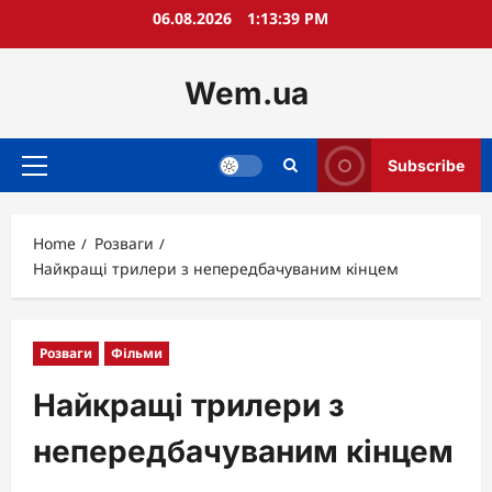
Skip
06.08.2026
1:13:40 PM
to
content
Wem.ua
Subscribe
Primary
Menu
Home
Розваги
Найкращі трилери з непередбачуваним кінцем
Розваги
Фільми
Найкращі трилери з
непередбачуваним кінцем