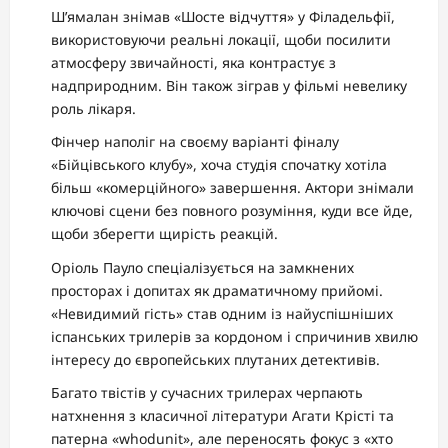
Ш’ямалан знімав «Шосте відчуття» у Філадельфії,
використовуючи реальні локації, щоби посилити
атмосферу звичайності, яка контрастує з
надприродним. Він також зіграв у фільмі невелику
роль лікаря.
Фінчер наполіг на своєму варіанті фіналу
«Бійцівського клубу», хоча студія спочатку хотіла
більш «комерційного» завершення. Актори знімали
ключові сцени без повного розуміння, куди все йде,
щоби зберегти щирість реакцій.
Оріоль Пауло спеціалізується на замкнених
просторах і допитах як драматичному прийомі.
«Невидимий гість» став одним із найуспішніших
іспанських трилерів за кордоном і спричинив хвилю
інтересу до європейських плутаних детективів.
Багато твістів у сучасних трилерах черпають
натхнення з класичної літератури Агати Крісті та
патерна «whodunit», але переносять фокус з «хто