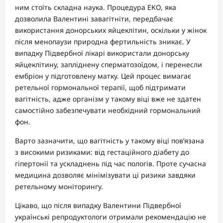
ним стоїть складна наука. Процедура ЕКО, яка
дозволила Валентині завагітніти, передбачає
використання донорських яйцеклітин, оскільки у жінок
після менопаузи природна фертильність зникає. У
випадку Підвербної лікарі використали донорську
яйцеклітину, запліднену сперматозоїдом, і перенесли
ембріон у підготовлену матку. Цей процес вимагає
ретельної гормональної терапії, щоб підтримати
вагітність, адже організм у такому віці вже не здатен
самостійно забезпечувати необхідний гормональний
фон.
Варто зазначити, що вагітність у такому віці пов’язана
з високими ризиками: від гестаційного діабету до
гіпертонії та ускладнень під час пологів. Проте сучасна
медицина дозволяє мінімізувати ці ризики завдяки
ретельному моніторингу.
Цікаво, що після випадку Валентини Підвербної
українські репродуктологи отримали рекомендацію не