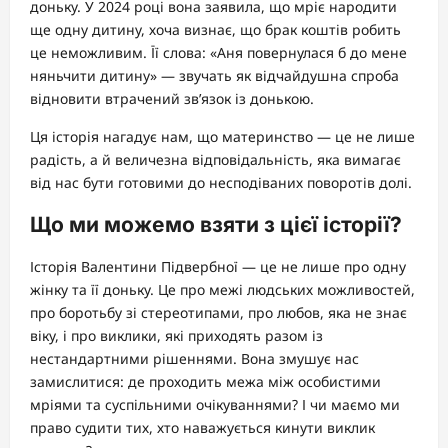
доньку. У 2024 році вона заявила, що мріє народити
ще одну дитину, хоча визнає, що брак коштів робить
це неможливим. Її слова: «Аня повернулася б до мене
няньчити дитину» — звучать як відчайдушна спроба
відновити втрачений зв’язок із донькою.
Ця історія нагадує нам, що материнство — це не лише
радість, а й величезна відповідальність, яка вимагає
від нас бути готовими до несподіваних поворотів долі.
Що ми можемо взяти з цієї історії?
Історія Валентини Підвербної — це не лише про одну
жінку та її доньку. Це про межі людських можливостей,
про боротьбу зі стереотипами, про любов, яка не знає
віку, і про виклики, які приходять разом із
нестандартними рішеннями. Вона змушує нас
замислитися: де проходить межа між особистими
мріями та суспільними очікуваннями? І чи маємо ми
право судити тих, хто наважується кинути виклик