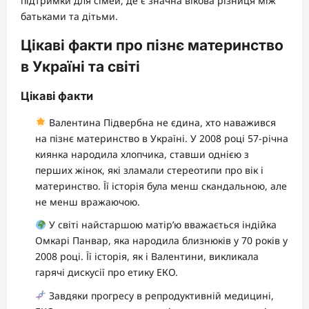
підтримки для сімей, де є значна вікова різниця між
батьками та дітьми.
Цікаві факти про пізнє материнство
в Україні та світі
Цікаві факти
Валентина Підвербна не єдина, хто наважився
на пізнє материнство в Україні. У 2008 році 57-річна
киянка народила хлопчика, ставши однією з
перших жінок, які зламали стереотипи про вік і
материнство. Її історія була менш скандальною, але
не менш вражаючою.
У світі найстаршою матір’ю вважається індійка
Омкарі Панвар, яка народила близнюків у 70 років у
2008 році. Її історія, як і Валентини, викликала
гарячі дискусії про етику ЕКО.
Завдяки прогресу в репродуктивній медицині,