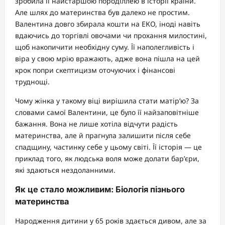
зробила її найстаршою породіллею в історії країни.
Але шлях до материнства був далеко не простим.
Валентина довго збирала кошти на ЕКО, іноді навіть
вдаючись до торгівлі овочами чи прохання милостині,
щоб накопичити необхідну суму. Її наполегливість і
віра у свою мрію вражають, адже вона пішла на цей
крок попри скептицизм оточуючих і фінансові
труднощі.
Чому жінка у такому віці вирішила стати матір’ю? За
словами самої Валентини, це було її найзаповітніше
бажання. Вона не лише хотіла відчути радість
материнства, але й прагнула залишити після себе
спадщину, частинку себе у цьому світі. Її історія — це
приклад того, як людська воля може долати бар’єри,
які здаються нездоланними.
Як це стало можливим: Біологія пізнього
материнства
Народження дитини у 65 років здається дивом, але за