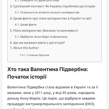
Скандали та судові розгляди
Суспільний контекст: Як Україна сприйняла цю історію
Психологічні аспекти пізнього материнства
Цікаві факти про пізнє материнство в Україні та світі
Цікаві факти
Пізнє материнство: Виклики та можливості
Майбутнє Анни-Марії та Валентини
Що ми можемо взяти з цієї історії?
About the Author
Стаценко Ярослав
Хто така Валентина Підвербна:
Початок історії
Валентина Підвербна стала відомою в Україні та за її
межами, коли у 2011 році, у віці 65 років, народила
доньку Анну-Марію. Ця подія, що відбулася завдяки
процедурі екстракорпорального запліднення (ЕКО),