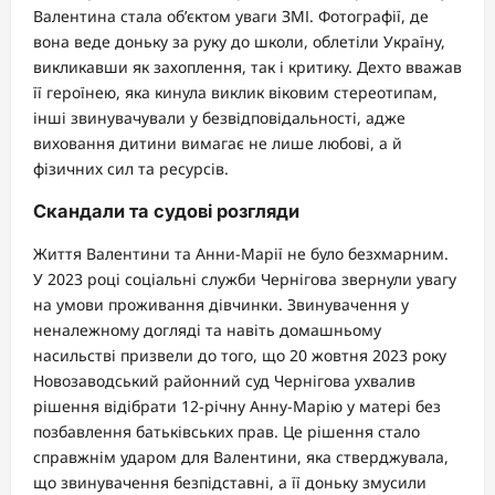
Валентина стала об’єктом уваги ЗМІ. Фотографії, де
вона веде доньку за руку до школи, облетіли Україну,
викликавши як захоплення, так і критику. Дехто вважав
її героїнею, яка кинула виклик віковим стереотипам,
інші звинувачували у безвідповідальності, адже
виховання дитини вимагає не лише любові, а й
фізичних сил та ресурсів.
Скандали та судові розгляди
Життя Валентини та Анни-Марії не було безхмарним.
У 2023 році соціальні служби Чернігова звернули увагу
на умови проживання дівчинки. Звинувачення у
неналежному догляді та навіть домашньому
насильстві призвели до того, що 20 жовтня 2023 року
Новозаводський районний суд Чернігова ухвалив
рішення відібрати 12-річну Анну-Марію у матері без
позбавлення батьківських прав. Це рішення стало
справжнім ударом для Валентини, яка стверджувала,
що звинувачення безпідставні, а її доньку змусили