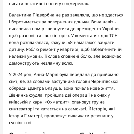
писати негативні пости у соцмережах.
Валентина Підвербна не раз заявляла, що не здасться
і боротиметься за повернення доньки. Вона навіть
висловила намір звернутися до президента України,
щоб розповісти свою історію. У коментарях для ТСН
вона розплакалася, кажучи: «Я намагаюся забрати
дитину. Роблю ремонт у квартирі, щоб забезпечити їй
належні умови». Її слова сповнені болю, але водночас
демонструють незламну волю.
У 2024 році Анна-Марія була передана до прийомної
сім’ї, де, за словами заступника голови Чернігівської
облради Дмитра Блауша, вона почала нове життя.
Дівчинка схудла, пройшла дві операції на очах у
київській лікарні «Охматдит», опановує гру на
синтезаторі та катається на самокаті. Її історія, як і
історія її матері, продовжує викликати резонанс у
суспільстві.