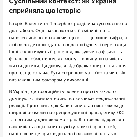
Суспільний контекст: Як Україна
сприйняла цю історію
Історія Валентини Підвербної розділила суспільство на
два табори. Одні захоплюються її сміливістю та
наполегливістю, вважаючи, що вік — це лише цифра, а
любов до дитини здатна подолати будь-які перешкоди.
Інші ж критикують її рішення, вказуючи на фізичні та
фінансові обмеження, які можуть вплинути на якість
життя дитини. Ця дискусія відображає ширші питання
про те, що означає бути «хорошою матір’ю» та чи є вік
визначальним фактором у вихованні.
В Україні, де традиційні уявлення про сім’ю часто
домінують, пізнє материнство викликає неоднозначні
реакції. Проте випадок Валентини став поштовхом до
ширшої розмови про репродуктивні права, етику ЕКО
та підтримку одиноких матерів. Він також підкреслив
важливість соціальних служб у захисті прав дітей,
навіть коли це призводить до болючих рішень, як