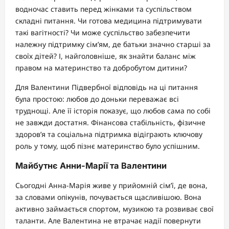
водночас ставить перед жінками та суспільством
складні питання. Чи готова медицина підтримувати
такі вагітності? Чи може суспільство забезпечити
належну підтримку сім’ям, де батьки значно старші за
своїх дітей? І, найголовніше, як знайти баланс між
правом на материнство та добробутом дитини?
Для Валентини Підвербної відповідь на ці питання
була простою: любов до доньки переважає всі
труднощі. Але її історія показує, що любов сама по собі
не завжди достатня. Фінансова стабільність, фізичне
здоров’я та соціальна підтримка відіграють ключову
роль у тому, щоб пізнє материнство було успішним.
Майбутнє Анни-Марії та Валентини
Сьогодні Анна-Марія живе у прийомній сім’ї, де вона,
за словами опікунів, почувається щасливішою. Вона
активно займається спортом, музикою та розвиває свої
таланти. Але Валентина не втрачає надії повернути