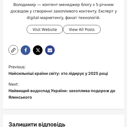
Володимир — контент-менеджер блогу з 5-річним
досвідом у створенні захопливого контенту. Експерт у
digital-маркетингу, фанат технологій.
Visit Website
View All Posts
P
Previous:
o
Найсильніші країни світу: хто лідирує у 2025 році
s
Next:
t
Найвищий водоспад України: захоплива подорож до
Ялинського
n
a
v
Залишити відповідь
i