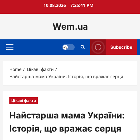
Skip
10.08.2026
7:25:42 PM
to
content
Wem.ua
Subscribe
Primary
Menu
Home
Цікаві факти
Найстарша мама України: Історія, що вражає серця
Цікаві факти
Найстарша мама України:
Історія, що вражає серця