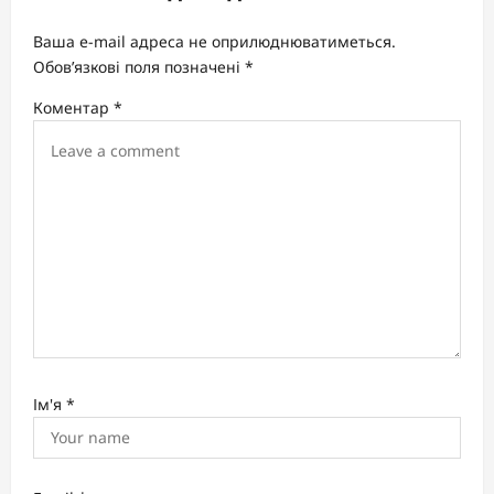
g
Ваша e-mail адреса не оприлюднюватиметься.
a
Обов’язкові поля позначені
*
t
Коментар
*
i
o
n
Ім'я
*