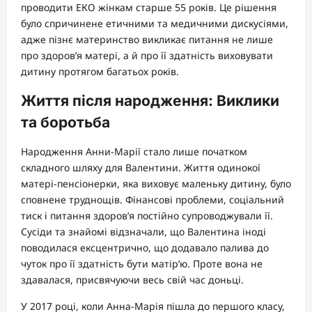
проводити ЕКО жінкам старше 55 років. Це рішення
було спричинене етичними та медичними дискусіями,
адже пізнє материнство викликає питання не лише
про здоров’я матері, а й про її здатність виховувати
дитину протягом багатьох років.
Життя після народження: Виклики
та боротьба
Народження Анни-Марії стало лише початком
складного шляху для Валентини. Життя одинокої
матері-пенсіонерки, яка виховує маленьку дитину, було
сповнене труднощів. Фінансові проблеми, соціальний
тиск і питання здоров’я постійно супроводжували її.
Сусіди та знайомі відзначали, що Валентина іноді
поводилася ексцентрично, що додавало палива до
чуток про її здатність бути матір’ю. Проте вона не
здавалася, присвячуючи весь свій час доньці.
У 2017 році, коли Анна-Марія пішла до першого класу,