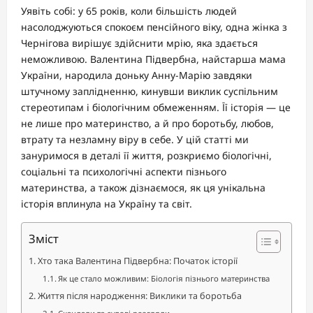
Уявіть собі: у 65 років, коли більшість людей
насолоджуються спокоєм пенсійного віку, одна жінка з
Чернігова вирішує здійснити мрію, яка здається
неможливою. Валентина Підвербна, найстарша мама
України, народила доньку Анну-Марію завдяки
штучному заплідненню, кинувши виклик суспільним
стереотипам і біологічним обмеженням. Її історія — це
не лише про материнство, а й про боротьбу, любов,
втрату та незламну віру в себе. У цій статті ми
зануримося в деталі її життя, розкриємо біологічні,
соціальні та психологічні аспекти пізнього
материнства, а також дізнаємося, як ця унікальна
історія вплинула на Україну та світ.
Зміст
Хто така Валентина Підвербна: Початок історії
Як це стало можливим: Біологія пізнього материнства
Життя після народження: Виклики та боротьба