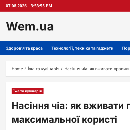
Skip
07.08.2026
3:53:56 PM
to
content
Wem.ua
Здоров’я та краса
Технології, техніка та гаджети
Пор
Home
Їжа та кулінарія
Насіння чіа: як вживати правил
Їжа та кулінарія
Насіння чіа: як вживати
максимальної користі