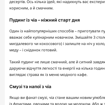
десертів. Ось кілька ідей, які надихнуть вас експе
корисним, а й смачним.
Пудинг із чіа – ніжний старт дня
Один із найпопулярніших способів – приготувати пуд
вважає себе кулінарним новачком. Змішайте 3 столо
мигдалевого чи кокосового) і залиште на ніч у холо
меду – і сніданок готовий.
Такий пудинг не лише смачний, але й ситний завдяки
даруючи відчуття легкості та енергії на кілька годи
виглядає страва як із меню модного кафе.
Смузі та напої з чіа
Якщо ви фанат смузі, чіа стане вашим новим улюб
із фруктами, овочами та водою чи молоком. Або ж за