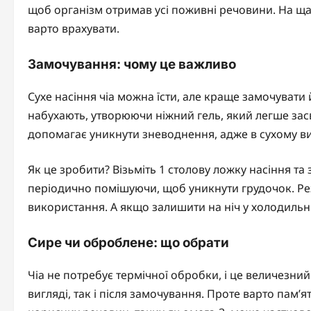
щоб організм отримав усі поживні речовини. На щас
варто врахувати.
Замочування: чому це важливо
Сухе насіння чіа можна їсти, але краще замочувати
набухають, утворюючи ніжний гель, який легше зас
допомагає уникнути зневоднення, адже в сухому виг
Як це зробити? Візьміть 1 столову ложку насіння та
періодично помішуючи, щоб уникнути грудочок. Резу
використання. А якщо залишити на ніч у холодильни
Сире чи оброблене: що обрати
Чіа не потребує термічної обробки, і це величезни
вигляді, так і після замочування. Проте варто пам’я