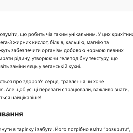
зуміти, що робить чіа таким унікальним. У цих крихітни
га-3 жирних кислот, білків, кальцію, магнію та
можуть забезпечити організм добовою нормою певних
бирати рідину, утворюючи гелеподібну текстуру, що
іть заміни яєць у веганській кухні.
ється про здоров’я серця, травлення чи хоче
ня. Але щоб усі ці переваги спрацювали, важливо знати,
ється найцікавіше!
живання
нути в тарілку і забути. Його потрібно вміти “розкрити”,