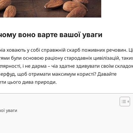
 чому воно варте вашої уваги
 чіа ховають у собі справжній скарб поживних речовин. Ц
тями були основою раціону стародавніх цивілізацій, таки
лярності, і не дарма – чіа здатне здивувати своїм складо
уперфуд, щоб отримати максимум користі? Давайте
ети цього дива природи.
ої уваги