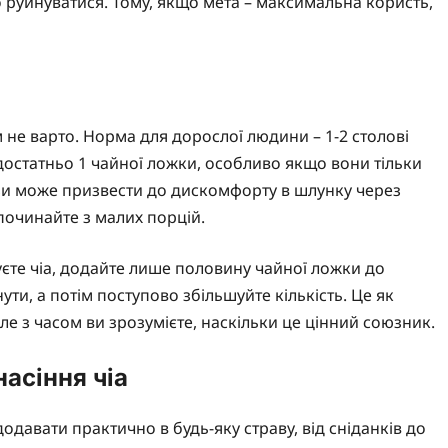
о руйнуватися. Тому, якщо мета – максимальна користь,
 не варто. Норма для дорослої людини – 1-2 столові
 достатньо 1 чайної ложки, особливо якщо вони тільки
и може призвести до дискомфорту в шлунку через
 починайте з малих порцій.
єте чіа, додайте лише половину чайної ложки до
ути, а потім поступово збільшуйте кількість. Це як
ле з часом ви зрозумієте, наскільки це цінний союзник.
асіння чіа
одавати практично в будь-яку страву, від сніданків до