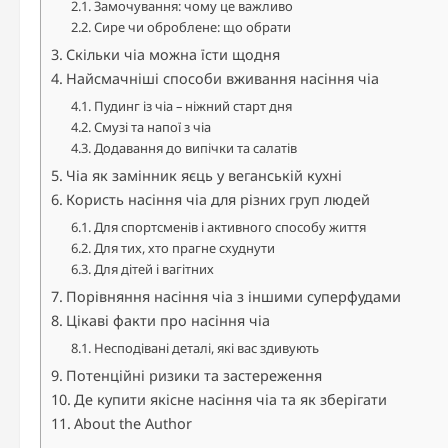
Замочування: чому це важливо
Сире чи оброблене: що обрати
Скільки чіа можна їсти щодня
Найсмачніші способи вживання насіння чіа
Пудинг із чіа – ніжний старт дня
Смузі та напої з чіа
Додавання до випічки та салатів
Чіа як замінник яєць у веганській кухні
Користь насіння чіа для різних груп людей
Для спортсменів і активного способу життя
Для тих, хто прагне схуднути
Для дітей і вагітних
Порівняння насіння чіа з іншими суперфудами
Цікаві факти про насіння чіа
Несподівані деталі, які вас здивують
Потенційні ризики та застереження
Де купити якісне насіння чіа та як зберігати
About the Author