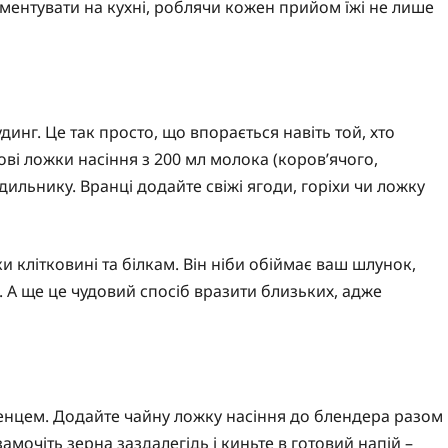
риментувати на кухні, роблячи кожен прийом їжі не лише
инг. Це так просто, що впорається навіть той, хто
ві ложки насіння з 200 мл молока (коров’ячого,
дильнику. Вранці додайте свіжі ягоди, горіхи чи ложку
 клітковині та білкам. Він ніби обіймає ваш шлунок,
н. А ще це чудовий спосіб вразити близьких, адже
ленцем. Додайте чайну ложку насіння до блендера разом
мочіть зерна заздалегідь і киньте в готовий напій –