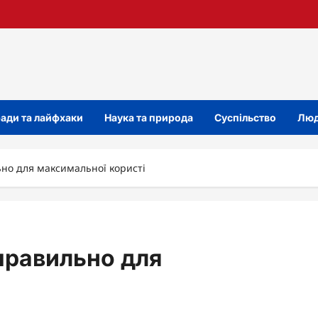
ади та лайфхаки
Наука та природа
Суспільство
Люд
ьно для максимальної користі
 правильно для