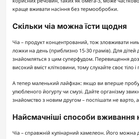
корисних речовин, таких як омега-3, може частков
краще вживати насіння без термообробки.
Скільки чіа можна їсти щодня
Чіа – продукт концентрований, тож зловживати ним
ложки на день (приблизно 15-30 грамів). Для дітей
знайомляться з цим суперфудом. Перевищення доз
високий вміст клітковини, тому слухайте своє тіло і
А тепер маленький лайфхак: якщо ви вперше пробу
улюбленого йогурту чи смузі. Дайте організму звикн
знайомство з новим другом – поспішати не варто, а
Найсмачніші способи вживання н
Чіа – справжній кулінарний хамелеон. Його можна д