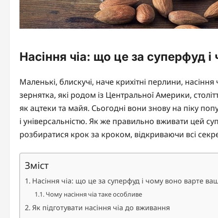
Насіння чіа: що це за суперфуд і
Маленькі, блискучі, наче крихітні перлини, насіння
зернятка, які родом із Центральної Америки, століт
як ацтеки та майя. Сьогодні вони знову на піку попу
і універсальністю. Як же правильно вживати цей с
розбиратися крок за кроком, відкриваючи всі секр
Зміст
Насіння чіа: що це за суперфуд і чому воно варте ваш
Чому насіння чіа таке особливе
Як підготувати насіння чіа до вживання