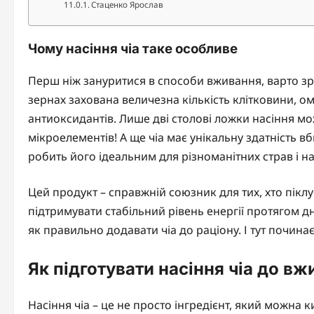
Стаценко Ярослав
Чому насіння чіа таке особливе
Перш ніж зануритися в способи вживання, варто зро
зернах захована величезна кількість клітковини, оме
антиоксидантів. Лише дві столові ложки насіння 
мікроелементів! А ще чіа має унікальну здатність в
робить його ідеальним для різноманітних страв і нав
Цей продукт – справжній союзник для тих, хто піклу
підтримувати стабільний рівень енергії протягом д
як правильно додавати чіа до раціону. І тут почина
Як підготувати насіння чіа до в
Насіння чіа – це не просто інгредієнт, який можна ки