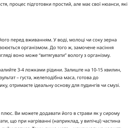
тя, процес підготовки простий, але має свої нюанси, які
 його перед вживанням. У воді, молоці чи соку зерна
воюється організмом. До того ж, замочене насіння
ляді воно може “витягувати” вологу з організму.
 залийте 3-4 ложками рідини. Залиште на 10-15 хвилин,
льтат – густа, желеподібна маса, готова до
ку, отримаєте ідеальну основу для пудингів чи смузі.
й плюс. Ви можете додавати його в страви як у сирому
тати, що при нагріванні (наприклад, у випічці) частина