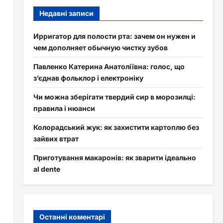
Недавні записи
Ирригатор для полости рта: зачем он нужен и
чем дополняет обычную чистку зубов
Павленко Катерина Анатоліївна: голос, що
з’єднав фольклор і електроніку
Чи можна зберігати твердий сир в морозилці:
правила і нюанси
Колорадський жук: як захистити картоплю без
зайвих втрат
Приготування макаронів: як зварити ідеально
al dente
Останні коментарі