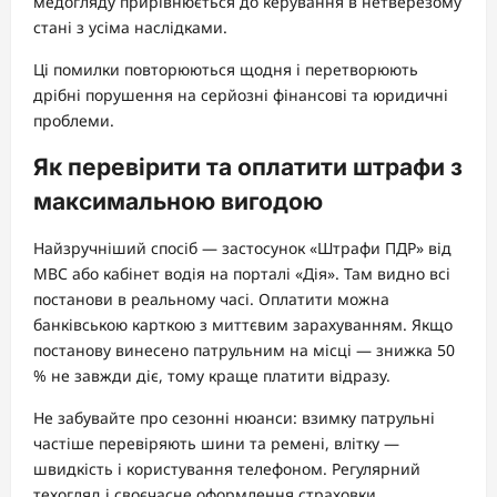
медогляду прирівнюється до керування в нетверезому
стані з усіма наслідками.
Ці помилки повторюються щодня і перетворюють
дрібні порушення на серйозні фінансові та юридичні
проблеми.
Як перевірити та оплатити штрафи з
максимальною вигодою
Найзручніший спосіб — застосунок «Штрафи ПДР» від
МВС або кабінет водія на порталі «Дія». Там видно всі
постанови в реальному часі. Оплатити можна
банківською карткою з миттєвим зарахуванням. Якщо
постанову винесено патрульним на місці — знижка 50
% не завжди діє, тому краще платити відразу.
Не забувайте про сезонні нюанси: взимку патрульні
частіше перевіряють шини та ремені, влітку —
швидкість і користування телефоном. Регулярний
техогляд і своєчасне оформлення страховки