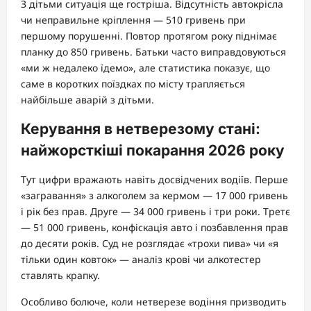
З дітьми ситуація ще гостріша. Відсутність автокрісла
чи неправильне кріплення — 510 гривень при
першому порушенні. Повтор протягом року піднімає
планку до 850 гривень. Батьки часто виправдовуються
«ми ж недалеко їдемо», але статистика показує, що
саме в коротких поїздках по місту трапляється
найбільше аварій з дітьми.
Керування в нетверезому стані:
найжорсткіші покарання 2026 року
Тут цифри вражають навіть досвідчених водіїв. Перше
«загравання» з алкоголем за кермом — 17 000 гривень
і рік без прав. Друге — 34 000 гривень і три роки. Третє
— 51 000 гривень, конфіскація авто і позбавлення прав
до десяти років. Суд не розглядає «трохи пива» чи «я
тільки один ковток» — аналіз крові чи алкотестер
ставлять крапку.
Особливо болюче, коли нетверезе водіння призводить