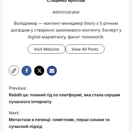
Стаценко Ярослав
Administrator
Володимир — контент-менеджер блогу з 5-річним
досвідом у створенні захопливого контенту. Експерт у
digital-маркетингу, фанат технологій.
Visit Website
View All Posts
P
Previous:
o
Reddit це: повний гід по платформі, яка стала серцем
s
сучасного інтернету
t
Next:
Метастази в печінці: симптоми, перші ознаки та
n
сучасний підхід
a