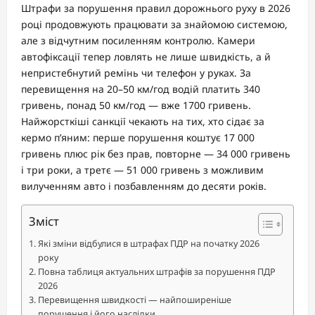
Штрафи за порушення правил дорожнього руху в 2026
році продовжують працювати за знайомою системою,
але з відчутним посиленням контролю. Камери
автофіксації тепер ловлять не лише швидкість, а й
непристебнутий ремінь чи телефон у руках. За
перевищення на 20–50 км/год водій платить 340
гривень, понад 50 км/год — вже 1700 гривень.
Найжорсткіші санкції чекають на тих, хто сідає за
кермо п’яним: перше порушення коштує 17 000
гривень плюс рік без прав, повторне — 34 000 гривень
і три роки, а третє — 51 000 гривень з можливим
вилученням авто і позбавленням до десяти років.
Зміст
Які зміни відбулися в штрафах ПДР на початку 2026
року
Повна таблиця актуальних штрафів за порушення ПДР
2026
Перевищення швидкості — найпоширеніше
порушення і його наслідки