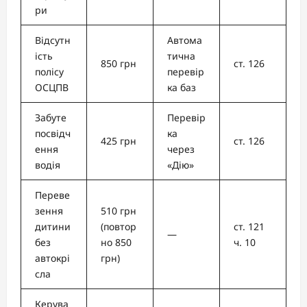
ри
Відсутн
Автома
ість
тична
850 грн
ст. 126
полісу
перевір
ОСЦПВ
ка баз
Забуте
Перевір
посвідч
ка
425 грн
ст. 126
ення
через
водія
«Дію»
Переве
зення
510 грн
дитини
(повтор
ст. 121
—
без
но 850
ч. 10
автокрі
грн)
сла
Керува