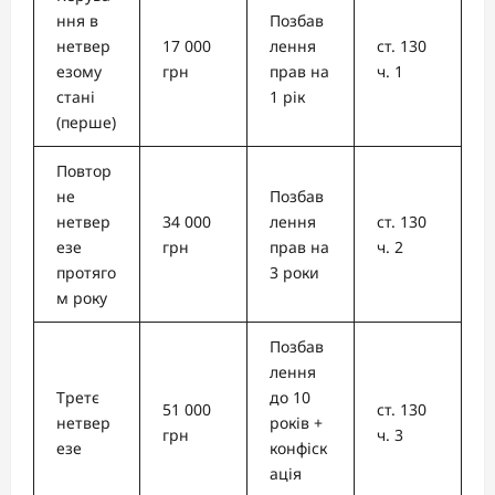
ння в
Позбав
нетвер
17 000
лення
ст. 130
езому
грн
прав на
ч. 1
стані
1 рік
(перше)
Повтор
не
Позбав
нетвер
34 000
лення
ст. 130
езе
грн
прав на
ч. 2
протяго
3 роки
м року
Позбав
лення
Третє
до 10
51 000
ст. 130
нетвер
років +
грн
ч. 3
езе
конфіск
ація