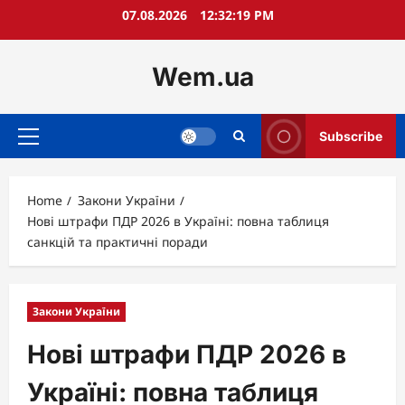
Skip
07.08.2026
12:32:20 PM
to
content
Wem.ua
Subscribe
Primary
Menu
Home
Закони України
Нові штрафи ПДР 2026 в Україні: повна таблиця
санкцій та практичні поради
Закони України
Нові штрафи ПДР 2026 в
Україні: повна таблиця