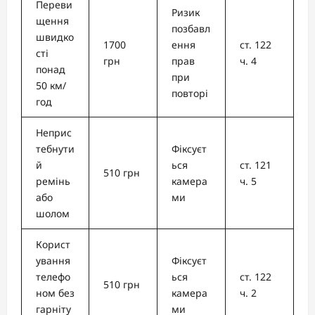
Переви
Ризик
щення
позбавл
швидко
1700
ення
ст. 122
сті
грн
прав
ч. 4
понад
при
50 км/
повторі
год
Неприс
тебнути
Фіксуєт
й
ься
ст. 121
510 грн
ремінь
камера
ч. 5
або
ми
шолом
Корист
ування
Фіксуєт
телефо
ься
ст. 122
510 грн
ном без
камера
ч. 2
гарніту
ми