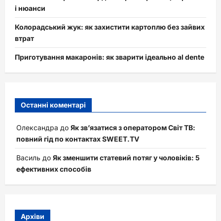
і нюанси
Колорадський жук: як захистити картоплю без зайвих
втрат
Приготування макаронів: як зварити ідеально al dente
Останні коментарі
Олександра
до
Як зв’язатися з оператором Світ ТВ:
повний гід по контактах SWEET.TV
Василь
до
Як зменшити статевий потяг у чоловіків: 5
ефективних способів
Архіви