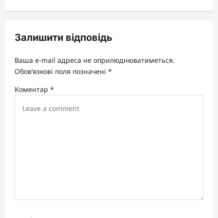
v
i
Залишити відповідь
g
a
Ваша e-mail адреса не оприлюднюватиметься.
t
Обов’язкові поля позначені
*
i
Коментар
*
o
n