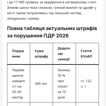
і до 17 000 гривень за керування в нетверезому стані.
Зимові шини поза сезоном, гучний вихлоп чи дрифт у
місті також потрапляють під пильний нагляд
патрульних і камер.
Повна таблиця актуальних штрафів
за порушення ПДР 2026
Додатк
Поруш
Сума
Стаття
ові
ення
штрафу
КУпАП
санкції
Переви
Знижка
щення
50 %
швидко
при
ст. 122
340 грн
сті на
оплаті
ч. 1
20–50
за 10
км/год
днів