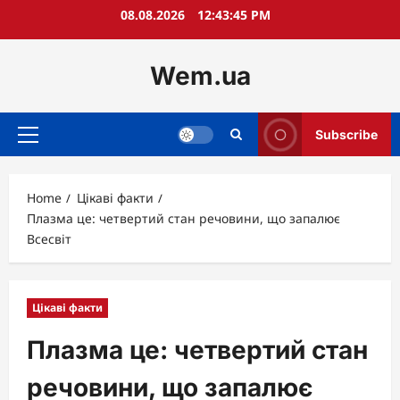
Skip
08.08.2026
12:43:46 PM
to
content
Wem.ua
Subscribe
Primary
Menu
Home
Цікаві факти
Плазма це: четвертий стан речовини, що запалює
Всесвіт
Цікаві факти
Плазма це: четвертий стан
речовини, що запалює