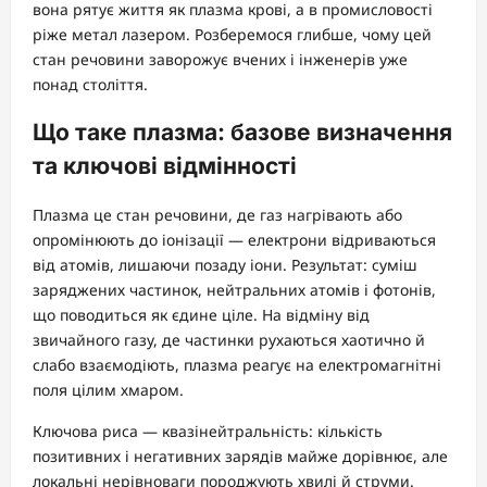
вона рятує життя як плазма крові, а в промисловості
ріже метал лазером. Розберемося глибше, чому цей
стан речовини заворожує вчених і інженерів уже
понад століття.
Що таке плазма: базове визначення
та ключові відмінності
Плазма це стан речовини, де газ нагрівають або
опромінюють до іонізації — електрони відриваються
від атомів, лишаючи позаду іони. Результат: суміш
заряджених частинок, нейтральних атомів і фотонів,
що поводиться як єдине ціле. На відміну від
звичайного газу, де частинки рухаються хаотично й
слабо взаємодіють, плазма реагує на електромагнітні
поля цілим хмаром.
Ключова риса — квазінейтральність: кількість
позитивних і негативних зарядів майже дорівнює, але
локальні нерівноваги породжують хвилі й струми.