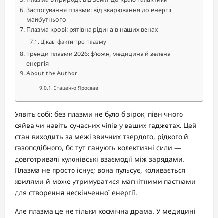
Застосування плазми: від зварювання до енергії
майбутнього
Плазма крові: рятівна рідина в наших венах
Цікаві факти про плазму
Тренди плазми 2026: ф’южн, медицина й зелена
енергія
About the Author
Стаценко Ярослав
Уявіть собі: без плазми не було б зірок, північного
сяйва чи навіть сучасних чіпів у ваших гаджетах. Цей
стан виходить за межі звичних твердого, рідкого й
газоподібного, бо тут панують колективні сили —
довготривалі кулонівські взаємодії між зарядами.
Плазма не просто існує; вона пульсує, коливається
хвилями й може утримуватися магнітними пастками
для створення нескінченної енергії.
Але плазма це не тільки космічна драма. У медицині