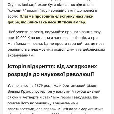
Ступінь іонізації може бути від часток відсотка в
“холодній” плазмі (як у неоновій лампі) до повної в
зорях.
Плазма проводить електрику настільки
добре, що блискавка несе 30 тисяч ампер.
Щоб уявити перехід, подумайте про нагрівання газу:
при 10 000 К починається часткова іонізація, а при
мільйонах — повна. Це не просто гарячий газ; це нова
реальність з плазмовими осциляціями та дебаївським
екрануванням.
Історія відкриття: від загадкових
розрядів до наукової революції
Усе почалося в 1879 році, коли британський фізик
Вільям Крукс спостерігав у вакуумній трубці дивний
сяючий “четвертий стан” між газом і вакуумом. Він
описав його як речовину з унікальними
властивостями, але справжнє ім’я дала американська