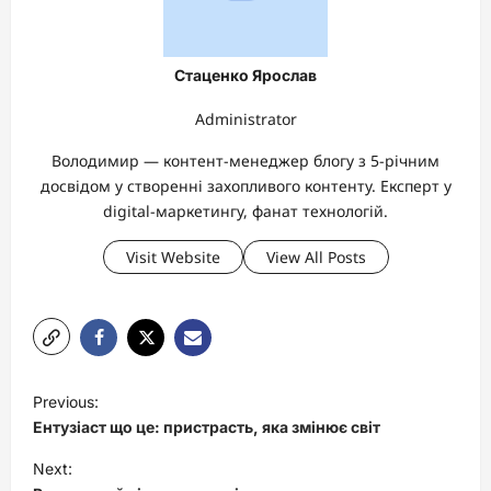
Стаценко Ярослав
Administrator
Володимир — контент-менеджер блогу з 5-річним
досвідом у створенні захопливого контенту. Експерт у
digital-маркетингу, фанат технологій.
Visit Website
View All Posts
P
Previous:
o
Ентузіаст що це: пристрасть, яка змінює світ
s
Next:
t