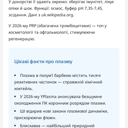
У донорстві її здають окремо: зберігає імунітет, лікує
опіки й шок. Функції: осмос, буфер pH 7,35-7,45,
зсідання. Дані з uk.wikipedia.org.
У 2026-му PRP (збагачена тромбоцитами) — топ у
косметології та офтальмології, стимулюючи
регенерацію.
Цікаві факти про плазму
Плазма в полум’ї барбекю містить тисячі
реактивних частинок — справжній хімічний
коктейль.
У 2026-му YPlasma анонсувала безшумне
охолодження ПК коронним розрядом плазми.
ШІ відкрив нові закони плазмової динаміки,
прискорюючи ф’южн.
Блискавка — найбільший природний