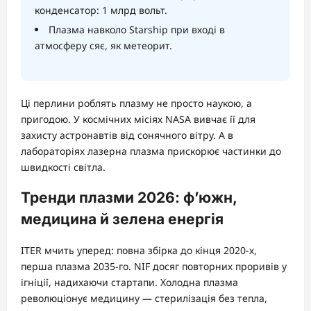
конденсатор: 1 млрд вольт.
Плазма навколо Starship при вході в
атмосферу сяє, як метеорит.
Ці перлини роблять плазму не просто наукою, а
пригодою. У космічних місіях NASA вивчає її для
захисту астронавтів від сонячного вітру. А в
лабораторіях лазерна плазма прискорює частинки до
швидкості світла.
Тренди плазми 2026: ф’южн,
медицина й зелена енергія
ITER мчить уперед: повна збірка до кінця 2020-х,
перша плазма 2035-го. NIF досяг повторних проривів у
ігніції, надихаючи стартапи. Холодна плазма
революціонує медицину — стерилізація без тепла,