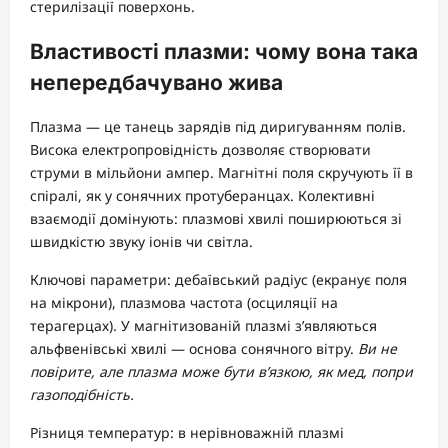
стерилізації поверхонь.
Властивості плазми: чому вона така
непередбачувано жива
Плазма — це танець зарядів під диригуванням полів.
Висока електропровідність дозволяє створювати
струми в мільйони ампер. Магнітні поля скручують її в
спіралі, як у сонячних протуберанцах. Колективні
взаємодії домінують: плазмові хвилі поширюються зі
швидкістю звуку іонів чи світла.
Ключові параметри: дебаївський радіус (екранує поля
на мікрони), плазмова частота (осциляції на
терагерцах). У магнітизованій плазмі з’являються
альфвенівські хвилі — основа сонячного вітру.
Ви не
повірите, але плазма може бути в’язкою, як мед, попри
газоподібність.
Різниця температур: в нерівноважній плазмі