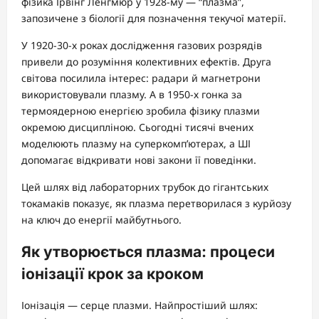
фізика Ірвінг Ленгмюр у 1928-му — “плазма”,
запозичене з біології для позначення текучої матерії.
У 1920-30-х роках дослідження газових розрядів
привели до розуміння колективних ефектів. Друга
світова посилила інтерес: радари й магнетрони
використовували плазму. А в 1950-х гонка за
термоядерною енергією зробила фізику плазми
окремою дисципліною. Сьогодні тисячі вчених
моделюють плазму на суперкомп’ютерах, а ШІ
допомагає відкривати нові закони її поведінки.
Цей шлях від лабораторних трубок до гігантських
токамаків показує, як плазма перетворилася з курйозу
на ключ до енергії майбутнього.
Як утворюється плазма: процеси
іонізації крок за кроком
Іонізація — серце плазми. Найпростіший шлях: