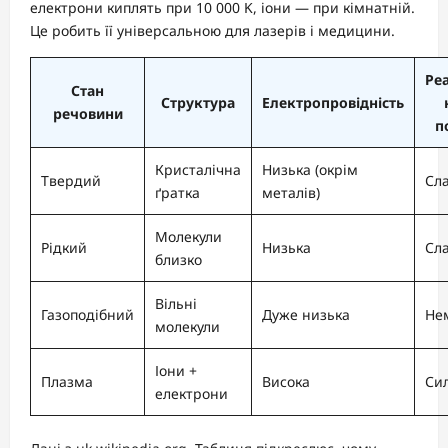
електрони киплять при 10 000 K, іони — при кімнатній.
Це робить її універсальною для лазерів і медицини.
Ре
Стан
Структура
Електропровідність
речовини
п
Кристалічна
Низька (окрім
Твердий
Сл
ґратка
металів)
Молекули
Рідкий
Низька
Сл
близко
Вільні
Газоподібний
Дуже низька
Не
молекули
Іони +
Плазма
Висока
Си
електрони