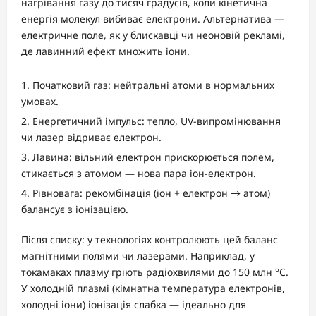
нагрівання газу до тисяч градусів, коли кінетична
енергія молекул вибиває електрони. Альтернатива —
електричне поле, як у блискавці чи неоновій рекламі,
де лавинний ефект множить іони.
Початковий газ: нейтральні атоми в нормальних
умовах.
Енергетичний імпульс: тепло, UV-випромінювання
чи лазер відриває електрон.
Лавина: вільний електрон прискорюється полем,
стикається з атомом — нова пара іон-електрон.
Рівновага: рекомбінація (іон + електрон → атом)
балансує з іонізацією.
Після списку: у технологіях контролюють цей баланс
магнітними полями чи лазерами. Наприклад, у
токамаках плазму гріють радіохвилями до 150 млн °C.
У холодній плазмі (кімнатна температура електронів,
холодні іони) іонізація слабка — ідеально для