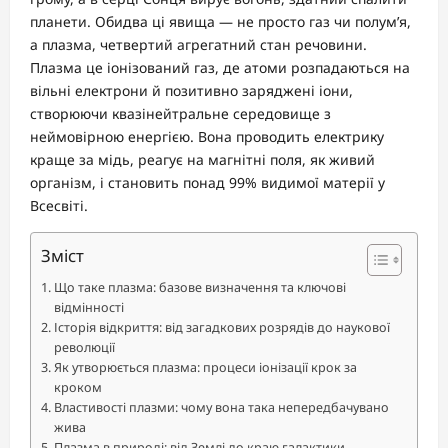
планети. Обидва ці явища — не просто газ чи полум’я,
а плазма, четвертий агрегатний стан речовини.
Плазма це іонізований газ, де атоми розпадаються на
вільні електрони й позитивно заряджені іони,
створюючи квазінейтральне середовище з
неймовірною енергією. Вона проводить електрику
краще за мідь, реагує на магнітні поля, як живий
організм, і становить понад 99% видимої матерії у
Всесвіті.
Зміст
Що таке плазма: базове визначення та ключові
відмінності
Історія відкриття: від загадкових розрядів до наукової
революції
Як утворюється плазма: процеси іонізації крок за
кроком
Властивості плазми: чому вона така непередбачувано
жива
Плазма в природі: від Землі до краю галактики