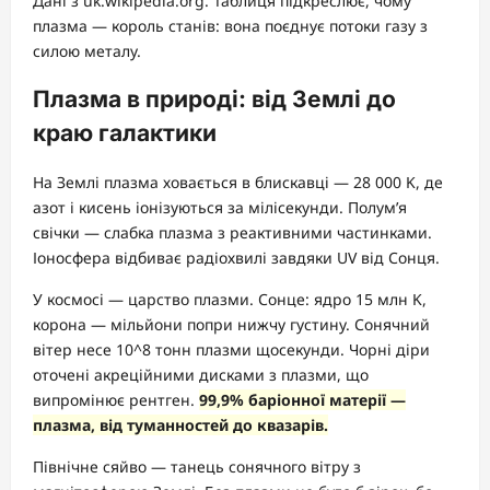
Дані з uk.wikipedia.org. Таблиця підкреслює, чому
плазма — король станів: вона поєднує потоки газу з
силою металу.
Плазма в природі: від Землі до
краю галактики
На Землі плазма ховається в блискавці — 28 000 K, де
азот і кисень іонізуються за мілісекунди. Полум’я
свічки — слабка плазма з реактивними частинками.
Іоносфера відбиває радіохвилі завдяки UV від Сонця.
У космосі — царство плазми. Сонце: ядро 15 млн K,
корона — мільйони попри нижчу густину. Сонячний
вітер несе 10^8 тонн плазми щосекунди. Чорні діри
оточені акреційними дисками з плазми, що
випромінює рентген.
99,9% баріонної матерії —
плазма, від туманностей до квазарів.
Північне сяйво — танець сонячного вітру з