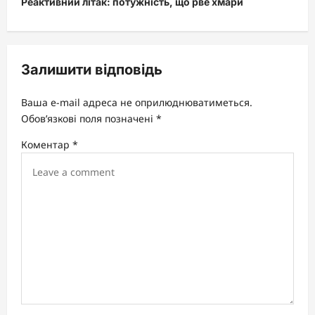
Реактивний літак: потужність, що рве хмари
n
a
v
Залишити відповідь
i
Ваша e-mail адреса не оприлюднюватиметься.
g
Обов’язкові поля позначені
*
a
Коментар
*
t
i
o
n