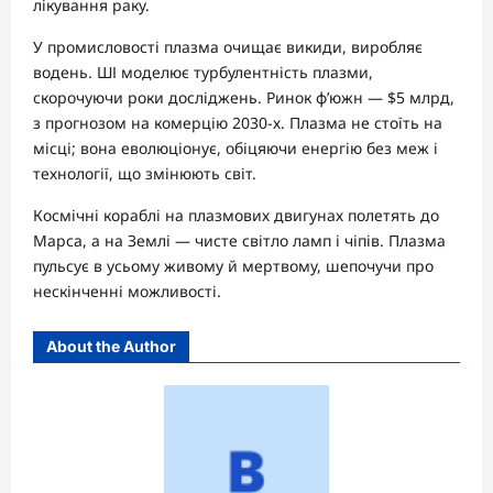
лікування раку.
У промисловості плазма очищає викиди, виробляє
водень. ШІ моделює турбулентність плазми,
скорочуючи роки досліджень. Ринок ф’южн — $5 млрд,
з прогнозом на комерцію 2030-х. Плазма не стоїть на
місці; вона еволюціонує, обіцяючи енергію без меж і
технології, що змінюють світ.
Космічні кораблі на плазмових двигунах полетять до
Марса, а на Землі — чисте світло ламп і чіпів. Плазма
пульсує в усьому живому й мертвому, шепочучи про
нескінченні можливості.
About the Author