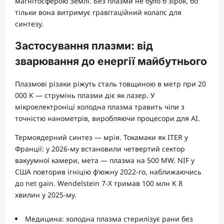
магнітосферою Землі. Без плазми не було б зірок, бо
тільки вона витримує гравітаційний колапс для
синтезу.
Застосування плазми: від
зварювання до енергії майбутнього
Плазмові різаки ріжуть сталь товщиною в метр при 20
000 K — струмінь плазми діє як лазер. У
мікроелектроніці холодна плазма травить чіпи з
точністю нанометрів, виробляючи процесори для AI.
Термоядерний синтез — мрія. Токамаки як ITER у
Франції: у 2026-му встановили четвертий сектор
вакуумної камери, мета — плазма на 500 MW. NIF у
США повторив ігніцію ф’южну 2022-го, наближаючись
до net gain. Wendelstein 7-X тримав 100 млн K 8
хвилин у 2025-му.
Медицина: холодна плазма стерилізує рани без