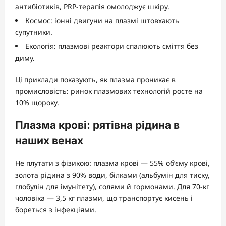
антибіотиків, PRP-терапія омолоджує шкіру.
Космос: іонні двигуни на плазмі штовхають
супутники.
Екологія: плазмові реактори спалюють сміття без
диму.
Ці приклади показують, як плазма проникає в
промисловість: ринок плазмових технологій росте на
10% щороку.
Плазма крові: рятівна рідина в
наших венах
Не плутати з фізикою: плазма крові — 55% об’єму крові,
золота рідина з 90% води, білками (альбумін для тиску,
глобулін для імунітету), солями й гормонами. Для 70-кг
чоловіка — 3,5 кг плазми, що транспортує кисень і
бореться з інфекціями.