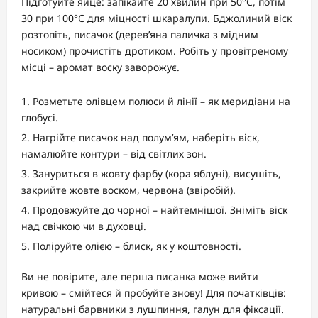
Підготуйте яйце: запікайте 20 хвилин при 50°C, потім
30 при 100°C для міцності шкаралупи. Бджолиний віск
розтопіть, писачок (дерев’яна паличка з мідним
носиком) прочистіть дротиком. Робіть у провітреному
місці – аромат воску заворожує.
Розметьте олівцем полюси й лінії – як меридіани на
глобусі.
Нагрійте писачок над полум’ям, наберіть віск,
намалюйте контури – від світлих зон.
Зануриться в жовту фарбу (кора яблуні), висушіть,
закрийте жовте воском, червона (звіробій).
Продовжуйте до чорної – найтемнішої. Зніміть віск
над свічкою чи в духовці.
Поліруйте олією – блиск, як у коштовності.
Ви не повірите, але перша писанка може вийти
кривою – смійтеся й пробуйте знову! Для початківців:
натуральні барвники з лушпиння, галун для фіксації.