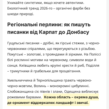
Уникайте синтетики, якщо хочете автентики.
Екологічний тренд 2026-го – органічні фарби без
шкоди природі.
Регіональні перлини: як пишуть
писанки від Карпат до Донбасу
Гуцульські писанки – дрібні, як гірські стежки, з чорно-
червоними спіралями, що перегукуються з різьбою.
Покутські – золотаві, з трояндами й зірками. На Поліссі
білі рослинні мотиви на червоному, символи води й
сонця. Київщина любить крупні хрести й риб, Поділля
– трикутники й грабельки для процвітання.
Хмельниччина й Тернопільщина грають червоно-
чорно-жовтим, Волинь – монохромні цибулинні.
Слобожанщина сіє півнів і злаки, Одещина виблискує
рожевими барвами.
Кожна область – окрема душа,
де орнамент віддзеркалює ландшафт і звичаї.