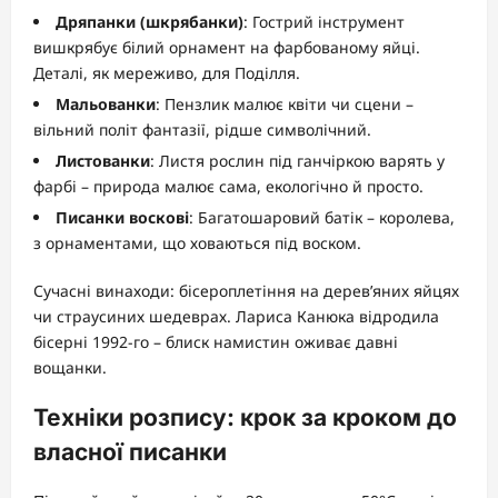
Дряпанки (шкрябанки)
: Гострий інструмент
вишкрябує білий орнамент на фарбованому яйці.
Деталі, як мереживо, для Поділля.
Мальованки
: Пензлик малює квіти чи сцени –
вільний політ фантазії, рідше символічний.
Листованки
: Листя рослин під ганчіркою варять у
фарбі – природа малює сама, екологічно й просто.
Писанки воскові
: Багатошаровий батік – королева,
з орнаментами, що ховаються під воском.
Сучасні винаходи: бісероплетіння на дерев’яних яйцях
чи страусиних шедеврах. Лариса Канюка відродила
бісерні 1992-го – блиск намистин оживає давні
вощанки.
Техніки розпису: крок за кроком до
власної писанки