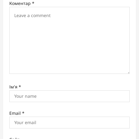
Коментар
*
t
i
o
n
Ім'я
*
Email
*