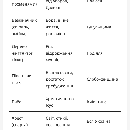
від хвороб,
Полісся
променями)
Дажбог
Безкінечник
Вода, вічне
(спіраль,
життя,
Гуцульщина
змійка)
родючість
Дерево
Рід,
життя (три
відродження,
Поділля
гілки)
мудрість
Вісник весни,
Півень чи
достаток,
Слобожанщина
птах
пробудження
Християнство,
Риба
Київщина
Ісус
Хрест
Світ, стихії,
Вся Україна
(сварга)
воскресіння