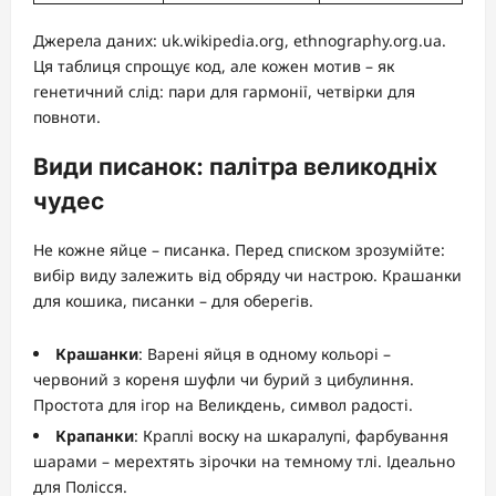
Джерела даних: uk.wikipedia.org, ethnography.org.ua.
Ця таблиця спрощує код, але кожен мотив – як
генетичний слід: пари для гармонії, четвірки для
повноти.
Види писанок: палітра великодніх
чудес
Не кожне яйце – писанка. Перед списком зрозумійте:
вибір виду залежить від обряду чи настрою. Крашанки
для кошика, писанки – для оберегів.
Крашанки
: Варені яйця в одному кольорі –
червоний з кореня шуфли чи бурий з цибулиння.
Простота для ігор на Великдень, символ радості.
Крапанки
: Краплі воску на шкаралупі, фарбування
шарами – мерехтять зірочки на темному тлі. Ідеально
для Полісся.