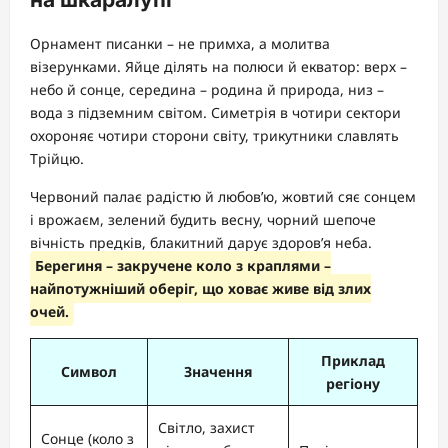
Орнамент писанки – не примха, а молитва
візерунками. Яйце ділять на полюси й екватор: верх –
небо й сонце, середина – родина й природа, низ –
вода з підземним світом. Симетрія в чотири сектори
охороняє чотири сторони світу, трикутники славлять
Трійцю.
Червоний палає радістю й любов’ю, жовтий сяє сонцем
і врожаєм, зелений будить весну, чорний шепоче
вічність предків, блакитний дарує здоров’я неба.
Берегиня – закручене коло з краплями –
найпотужніший оберіг, що ховає живе від злих
очей.
Приклад
Символ
Значення
регіону
Світло, захист
Сонце (коло з