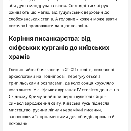
аби душа мандрувала вічно. Сьогодні тисячі рук
оживають цю магію, від гуцульських верховин до
слобожанських степів. А головне – кожен може взяти
писачок і продовжити ланцюг поколінь.
Коріння писанкарства: від
скіфських курганів до київських
храмів
Глиняні яйця-брязкальця з XI–XII століть, виловлені
археологами на Подніпров’ї, перегукуються з
трипільськими розписами, де коло сонця кружляло
коло життя. У скіфських курганах IV століття до н.е. на
Східному Криму знайшли перші культові яйця –
символ зародження світу. Київська Русь піднесла
мистецтво: русини ліпили керамічні писанки,
заповнюючи їх орнаментами для обрядів врожаю й
поховань.