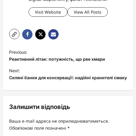
Visit Website
View All Posts
P
Previous:
o
Реактивний літак: потужність, що рве хмари
s
Next:
t
Скляні банки для консервації: надійні хранителі смаку
n
a
v
Залишити відповідь
i
Ваша e-mail адреса не оприлюднюватиметься.
g
Обов’язкові поля позначені
*
a