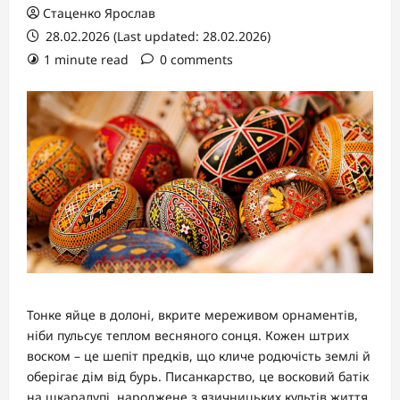
Стаценко Ярослав
28.02.2026 (Last updated: 28.02.2026)
1 minute read
0 comments
Тонке яйце в долоні, вкрите мереживом орнаментів,
ніби пульсує теплом весняного сонця. Кожен штрих
воском – це шепіт предків, що кличе родючість землі й
оберігає дім від бурь. Писанкарство, це восковий батік
на шкаралупі, народжене з язичницьких культів життя,