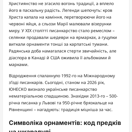
Християнство не згасило вогонь традиції, а вплело
його в пасхальну радість. Легенди шепочуть: кров
Христа капала на каміння, перетворюючи його на
червоні яйця, а сльози Марії малювали візерунки
миру. У XIX столітті писанкарство стало ремеслом –
селянки продавали шедеври на ярмарках, а гуцулки
виткали орнаменти тонші за карпатські тумани.
Радянська доба намагалася стерти звичайність, але
діаспора в Канаді й США оживила її альбомами й
марками.
Відродження спалахнуло 1992-го на Міжнародному
з’їзді писанкарів. Сьогодні, станом на 2026 рік,
ЮНЕСКО визнало українське писанкарство
нематеріальною спадщиною. Знахідки 2013-го – 500-
річна писанка у Львові та 950-річне брязкальце на
Рівненщині – нагадують: традиція міцніша за час.
Символіка орнаментів: код предків
на шкаралупі