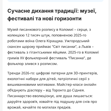
Сучасне дихання традиції: музеї,
фестивалі та нові горизонти
Музей писанкового розпису в Коломиї – серце, з
колекцією 12 тисяч штук, поповненою 2025-го
роботами воїна Олега Кіращука. Ужгородський
скансен щороку приймає “Світ писанки”, а Львів –
фестиваль з гігантськими яйцями. 2025-го в Коломиї
гримів XV фольклорний фестиваль “Писанка”, де
фольклор злився з розписом.
Тренди 2026-го: цифрові патерни для 3D-принтерів,
екологічні набори для дітей, патріотичні серії з
вишиванковими мотивами. Майстер-класи онлайн
об’єднують діаспору – від Торонто до Сіднея.
Писанкарство еволюціонує, але душа лишається:
даруйте здоров’я, ховайте під подушку для снів про
врожай, качайте по могилах предків.