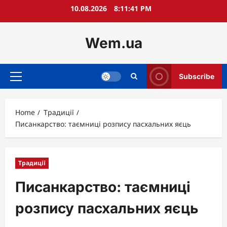
Skip
10.08.2026
8:11:42 PM
to
content
Wem.ua
Subscribe
Primary
Menu
Home
Традиції
Писанкарство: таємниці розпису пасхальних яєць
Традиції
Писанкарство: таємниці
розпису пасхальних яєць