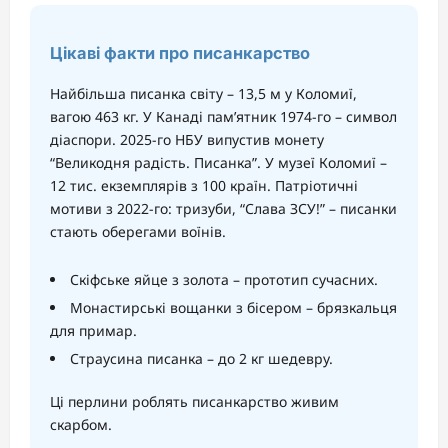
Цікаві факти про писанкарство
Найбільша писанка світу – 13,5 м у Коломиї,
вагою 463 кг. У Канаді пам’ятник 1974-го – символ
діаспори. 2025-го НБУ випустив монету
“Великодня радість. Писанка”. У музеї Коломиї –
12 тис. екземплярів з 100 країн. Патріотичні
мотиви з 2022-го: тризуби, “Слава ЗСУ!” – писанки
стають оберегами воїнів.
Скіфське яйце з золота – прототип сучасних.
Монастирські вощанки з бісером – брязкальця
для примар.
Страусина писанка – до 2 кг шедевру.
Ці перлини роблять писанкарство живим
скарбом.