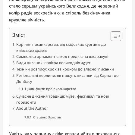
стало серцем українського Великодня, де червоний
колір радіє воскресінню, а спіраль безкінечника
кружляє вічність.
Зміст
Коріння писанкарства: від скіфських курганів до
київських храмів
Символіка орнаментів: код предків на шкаралупі
Види писанок: палітра великодніх чудес
Техніки розпису: крок за кроком до власної писанки
Регіональні перлини: як пишуть писанки від Карпат до
Донбасу
Цікаві факти про писанкарство
Сучасне дихання традиції: музеї, фестивалі та нові
горизонти
About the Author
Стаценко Ярослав
Уявіть, як у давнину скіфи ховали яйця в похованнях,